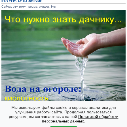
КТО СЕЙЧАС НА ФОРУМЕ
Сейчас эту тему просматривают: Нет
Мы используем файлы cookie и сервисы аналитики для
улучшения работы сайта. Продолжая пользоваться
ресурсом, вы соглашаетесь с нашей
Политикой обработки
Форумы
Часовой пояс: GMT + 7
персональных данных
.