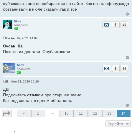
щ
публиковать они не собираются на сайте. Как по телефону,когда
е
обзванивали в июле сказали,так и все
н
и
е
Sima
Отправить лич
Уведомить
Цита
Академик
Пн Авг 16, 2021 14:04
С
о
Оксан_Ка
о
Похоже их достали. Опубликовали.
б
щ
е
н
Actra
и
Отправить лич
Уведомить
Цита
Академик
е
Вт Июн 23, 2026 15:20
С
о
ДД!
о
Поделитесь отзывом про старшее звено.
б
щ
Как пед состав, в целом обстановка
е
н
и
…
е
<
1
10
11
12
13
14
Перейти