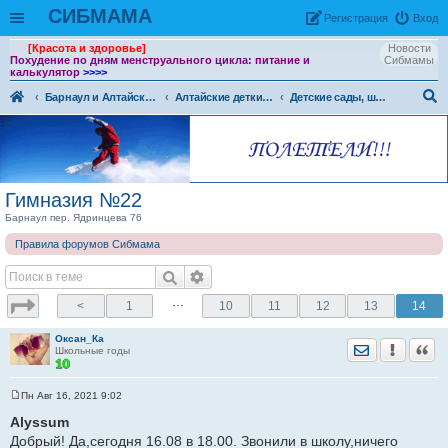
СИБМАМА
Рeгиcтpaция
Вход
[Красота и здоровье]
Новости
Похудение по дням менструального цикла: питание и
Сибмамы
калькулятор
>>>>
Барнаул и Алтайский край
Алтайские детки - все о воспитании детей в Барнауле и Алтайском крае
Детские сады, школы, вузы, ссузы Барнаула и Алтайского края
ои
ск
Гимназия №22
Барнаул пер. Ядринцева 76
Правила форумов Сибмама
…
<
1
10
11
12
13
14
Оксан_Ка
Отправить лич
Уведомить
Цита
Школьные годы
Пн Авг 16, 2021 9:02
С
о
Alyssum
о
Добрый! Да,сегодня 16.08 в 18.00. Звонили в школу,ничего
б