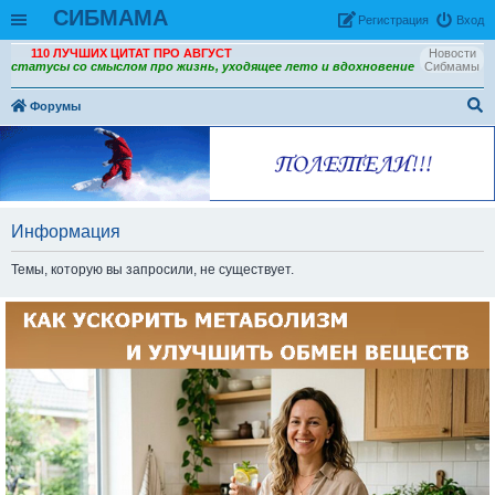
СИБМАМА
Рeгиcтpaция
Вход
110 ЛУЧШИХ ЦИТАТ ПРО АВГУСТ
Новости
статусы со смыслом про жизнь, уходящее лето и вдохновение
Сибмамы
Форумы
ои
ск
Информация
Темы, которую вы запросили, не существует.