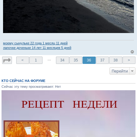
моему сынульке 22 годa 1 месяц 11 дней
лапочке доченьке 14 лет 11 месяцев 5 дней
…
<
1
34
35
36
37
38
>
Перейти
КТО СЕЙЧАС НА ФОРУМЕ
Сейчас эту тему просматривают: Нет