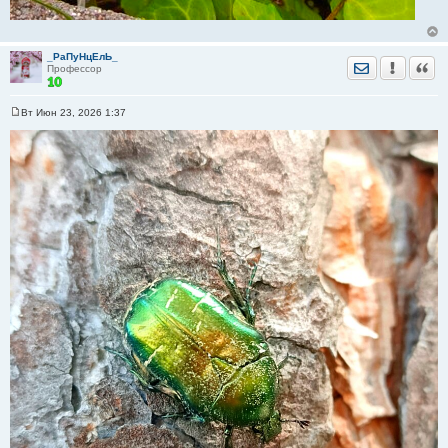
_РаПуНцЕлЬ_
Отправить лич
Уведомить
Цита
Профессор
Вт Июн 23, 2026 1:37
С
о
о
б
щ
е
н
и
е