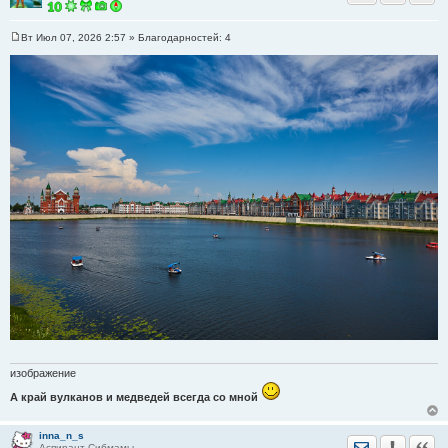
Вт Июл 07, 2026 2:57
» Благодарностей:
4
С
о
о
б
щ
е
н
и
е
изображение
А край вулканов и медведей всегда со мной
inna_n_s
Отправить лич
Уведомить
Цита
Аспирант Сибмамы