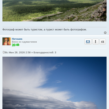
Фотограф может быть туристом, а турист может быть фотографом.
Наташка
Отправить лич
Уведомить
Цита
Вино из одуванчиков
Вс Июн 28, 2026 2:58
» Благодарностей:
3
С
о
о
б
щ
е
н
и
е