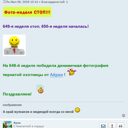
Пн Июл 06, 2026 13:14
» Благодарностей:
1
С
о
о
б
щ
е
н
649-я неделя стоп. 650-я неделя началась!
и
е
На 648-й неделе победила динамичная фотография
пернатой охотницы от
Айрин
!
Поздравляем!
изображение
А край вулканов и медведей всегда со мной
Aysa
Отправить лич
Уведомить
Цита
С Камчаткой в сердце