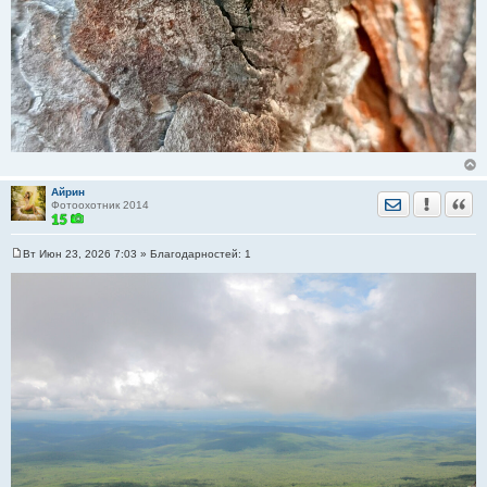
Айрин
Отправить лич
Уведомить
Цита
Фотоохотник 2014
Вт Июн 23, 2026 7:03
» Благодарностей:
1
С
о
о
б
щ
е
н
и
е