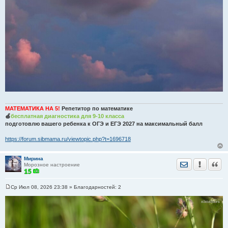
МАТЕМАТИКА НА 5!
Репетитор по математике
🍏
бесплатная диагностика для 9-10 класса
подготовлю вашего ребенка к ОГЭ и ЕГЭ 2027 на максимальный балл
https://forum.sibmama.ru/viewtopic.php?t=1696718
Мирина
Отправить лич
Уведомить
Цита
Морозное настроение
Ср Июл 08, 2026 23:38
» Благодарностей:
2
С
о
о
б
щ
е