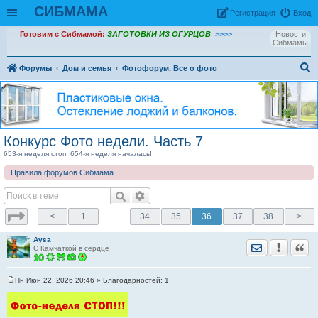
СИБМАМА
Рeгиcтpaция
Вход
Готовим с Сибмамой:
ЗАГОТОВКИ ИЗ ОГУРЦОВ
>>>>
Новости
Сибмамы
Форумы
Дом и семья
Фотофорум. Все о фото
ои
ск
Конкурс Фото недели. Часть 7
653-я неделя стоп. 654-я неделя началась!
Правила форумов Сибмама
…
<
1
34
35
36
37
38
>
Aysa
Отправить лич
Уведомить
Цита
С Камчаткой в сердце
Пн Июн 22, 2026 20:46
» Благодарностей:
1
С
о
о
б