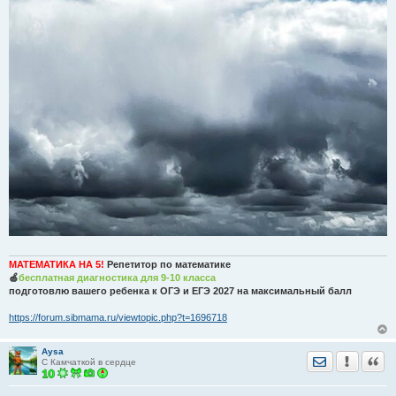
МАТЕМАТИКА НА 5!
Репетитор по математике
🍏
бесплатная диагностика для 9-10 класса
подготовлю вашего ребенка к ОГЭ и ЕГЭ 2027 на максимальный балл
https://forum.sibmama.ru/viewtopic.php?t=1696718
Aysa
Отправить лич
Уведомить
Цита
С Камчаткой в сердце