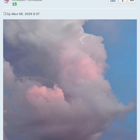
Ср Июл 08, 2026 9:37
С
о
о
б
щ
е
н
и
е