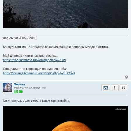
Два сына! 2005 и 2010.
Консультант по ГВ (грудное вскармливание и вопросы младенчества).
Мой дневник - книги, мысли, жизнь...
https://blog.sibmama.ru/weblog.php?w=2909
Специалист по коррекции поведения собак
https://forum.sibmama.ru/viewtopic.php?t=1513921
Мирина
Отправить лич
Уведомить
Цита
Морозное настроение
Пт Июл 03, 2026 15:09
» Благодарностей:
3
С
о
о
б
щ
е
н
и