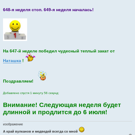
щ
е
н
648-я неделя стоп. 649-я неделя началась!
и
е
На 647-й неделе победил чудесный теплый закат от
Наташка
!
Поздравляем!
Добавлено спустя 1 минуту 56 секунд:
Внимание! Следующая неделя будет
длинной и продлится до 6 июля!
изображение
А край вулканов и медведей всегда со мной