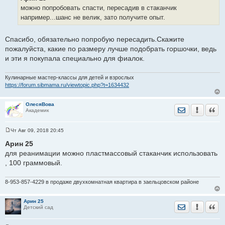
щ
е
можно попробовать спасти, пересадив в стаканчик
н
например...шанс не велик, зато получите опыт.
и
е
Спасибо, обязательно попробую пересадить.Скажите
пожалуйста, какие по размеру лучше подобрать горшочки, ведь
и эти я покупала специально для фиалок.
Кулинарные мастер-классы для детей и взрослых
https://forum.sibmama.ru/viewtopic.php?t=1634432
ОлесяВова
Отправить лич
Уведомить
Цита
Академик
Чт Авг 09, 2018 20:45
С
о
Арин 25
о
для реанимации можно пластмассовый стаканчик использовать
б
щ
, 100 граммовый.
е
н
и
8-953-857-4229 в продаже двухкомнатная квартира в заельцовском районе
е
Арин 25
Отправить лич
Уведомить
Цита
Детский сад