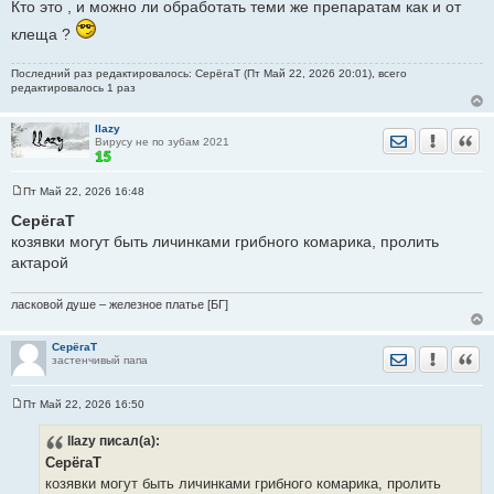
Кто это , и можно ли обработать теми же препаратам как и от
клеща ?
Последний раз редактировалось: СерёгаТ (Пт Май 22, 2026 20:01), всего
редактировалось 1 раз
llazy
Отправить лич
Уведомить
Цита
Вирусу не по зубам 2021
Пт Май 22, 2026 16:48
С
о
СерёгаТ
о
козявки могут быть личинками грибного комарика, пролить
б
щ
актарой
е
н
и
ласковой душе – железное платье [БГ]
е
СерёгаТ
Отправить лич
Уведомить
Цита
застенчивый папа
Пт Май 22, 2026 16:50
С
о
llazy
писал(а):
о
б
СерёгаТ
щ
е
козявки могут быть личинками грибного комарика, пролить
н