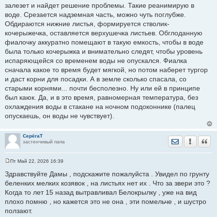
залезет и найдет решение проблемы. Такие реанимирую в
Добавлено спустя 1 минуту 31 секунду:
воде. Срезается надземная часть, можно чуть поглубже.
Обдираются нижние листья, формируется стволик-
кочерыжечка, оставляется верхушечка листьев. Обглоданную
фиалочку аккуратно помещают в такую емкость, чтобы в воде
была только кочерыжка и внимательно следят, чтобы уровень
испаряющейся со временем воды не опускался. Фиалка
сначала какое то время будет мягкой, но потом наберет тургор
и даст корни для посадки. А в земле сколько спасала, со
старыми корнями... почти бесполезно. Ну или ей в принципе
Вот она такая грустная совсем...
был каюк. Да, и в это время, равномерная температура, без
охлаждения воды в стакане на ночном подоконнике (палец
опускаешь, он воды не чувствует).
СерёгаТ
Отправить лич
Уведомить
Цита
застенчивый папа
Пт Май 22, 2026 16:39
С
о
Здравствуйте Дамы , подскажите пожалуйста . Увидел по грунту
о
беленких мелких козявок , на листьях нет их . Что за звери это ?
б
щ
Когда то лет 15 назад вытравливал Белокрылку , уже на вид
е
плохо помню , но кажется это не она , эти помельче , и шустро
н
и
ползают.
е