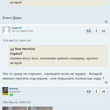
актарой
и
е
Благо Дарю.
СерёгаТ
Отправить лич
Уведомить
Цита
застенчивый папа
Сб Май 23, 2026 2:03
С
о
llazy
писал(а):
о
б
СерёгаТ
щ
е
козявки могут быть личинками грибного комарика, пролить
н
актарой
и
е
Что то сразу не спросил , напишите если не трудно . Актарой
именно пролить под корень , или опрыскать полностью надо ?
Inmany
Отправить лич
Уведомить
Цита
Академик
Вт Июн 16, 2026 0:22
С
о