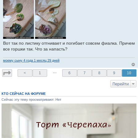
о
б
щ
е
н
и
е
Вот так по листику отгнивает и погибает совсем фиалка. Причем
все горшки так. Что за напасть?
моему сыну 4 годa 1 месяц 29 дней
…
<
1
6
7
8
9
10
Перейти
КТО СЕЙЧАС НА ФОРУМЕ
Сейчас эту тему просматривают: Нет