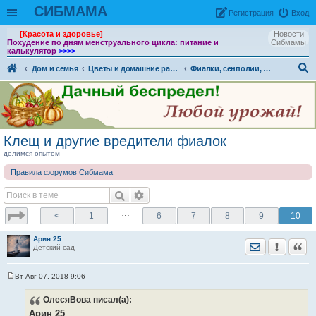
СИБМАМА
Рeгиcтpaция
Вход
[Красота и здоровье]
Новости
Похудение по дням менструального цикла: питание и
Сибмамы
калькулятор
>>>>
Дом и семья
Цветы и домашние растения
Фиалки, сенполии, глоксинии и компания. Геснериевые
ои
ск
Клещ и другие вредители фиалок
делимся опытом
Правила форумов Сибмама
…
<
1
6
7
8
9
10
Арин 25
Отправить лич
Уведомить
Цита
Детский сад
Вт Авг 07, 2018 9:06
С
о
ОлесяВова
писал(а):
о
б
Арин 25