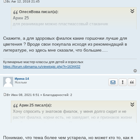
Вс Авг 12, 2018 21:45
С
о
ОлесяВова
писал(а):
о
б
Арин 25
щ
е
для реанимации можно пластмассовый стаканчик
н
использовать
и
е
, 100 граммовый.
Скажите, а для здоровых фиалок какие горшочки лучше для
цветения ? Вроде свои покупала исходя из рекомендаций в
литературе, но здесь мне сказали, что большие.....
Кулинарные мастер-классы для детей и взрослых
https://forum.sibmama.ru/viewtopic.php?t=1634432
Ирина-14
Отправить лич
Уведомить
Цита
Ясельки
Вт Июн 08, 2021 6:51
» Благодарностей:
2
С
о
Арин 25
писал(а):
о
б
Хочу спросить у знатоков фиалок, у меня долго сидит и не
щ
е
растет фиалка, корни есть, не завядает, но и признаков жизни
н
нет.Листики как бы свёрнуты.Пересаживаю е5как и все,
и
е
выбросить жалко, что можно ещё сделать.
Понимаю, что тема более чем устарела, но может кто то, как я