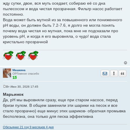
и
жду сутки, двое, вся муть оседает, собираю её со дна
е
пылесосом и вода чистая прозрачная. Фильтр насос работает
постоянно.
Вода может быть мутной из за повышенного или пониженного
pH воды, он должен быть 7.2-7.6, я долго не могла понять
почему вода чистая но мутная, пока мне не подсказали про
уровень pH, и когда я его выровняла, о чудо! вода стала
кристально прозрачной
Машкина
Отправить лич
Уведомить
Цита
ОРГомное спасибо
Вт Июн 30, 2026 17:45
С
о
Марьинок
о
Да, рН мы выровняли сразу, еще при старом насосе, перед
б
щ
бризи пулом. В общем заменили эти шарики на песок и все
е
стало прозрачно) еще минус этих шариков- обратная промывка
н
и
бесполезна, она только для песка эффективна
е
Обезьянке 21 год 9 месяцев 4 дня