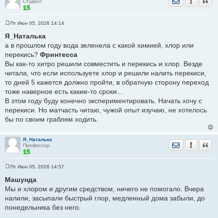
Студент
Пт Июн 05, 2026 14:14
С
о
Я_Наталька
о
а в прошлом году вода зеленела с какой химией, хлор или
б
щ
перекись?
Фринтесса
е
Вы как-то хитро решили совместить и перекись и хлор. Везде
н
и
читала, что если используете хлор и решили налить перекиси,
е
то дней 5 кажется должно пройти, в обратную сторону переход
тоже наверное есть какие-то сроки...
В этом году буду конечно экспериментировать. Начать хочу с
перекиси. Но матчасть читаю, чужой опыт изучаю, не хотелось
бы по своим граблям ходить.
Я_Наталька
Отправить лич
Уведомить
Цита
Профессор
Пт Июн 05, 2026 14:57
С
о
Машунда
о
Мы и хлором и другим средством, ничего не помогало. Вчера
б
щ
налили, засыпали быстрый глор, медленный дома забыли, до
е
понедельника без него.
н
и
е