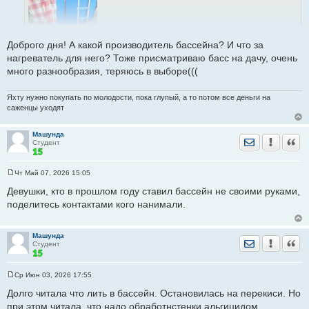
щ
е
н
и
е
Доброго дня! А какой производитель бассейна? И что за
нагреватель для него? Тоже присматриваю басс на дачу, очень
много разнообразия, теряюсь в выборе(((
Яхту нужно покупать по молодости, пока глупый, а то потом все деньги на
Поддержу тему. У нас каркасный бассейн 3,66"1,33. Большой,
саженцы уходят
глубокий, хороший. Стоит на Пеноплекс. В прошлом году
купили к нему электрический нагреватель. Воду нагревает до
Машунда
31-32 градусов. Включаем в 8 утра и к 3 дня уже такая вода.
Отправить лич
Уведомить
Цита
Студент
Электричества ест не много, кондиционер больше потребляет.
Как покупались, одеяло (пленка с пузырьками) стелим и все.
Чт Май 07, 2026 15:05
С
о
Девушки, кто в прошлом году ставил бассейн не своими руками,
о
поделитесь контактами кого нанимали.
б
щ
е
н
Машунда
и
Отправить лич
Уведомить
Цита
Студент
е
Ср Июн 03, 2026 17:55
С
о
Долго читала что лить в бассейн. Остановилась на перекиси. Но
о
при этом читала, что надо обработнстенки альгицидом.
б