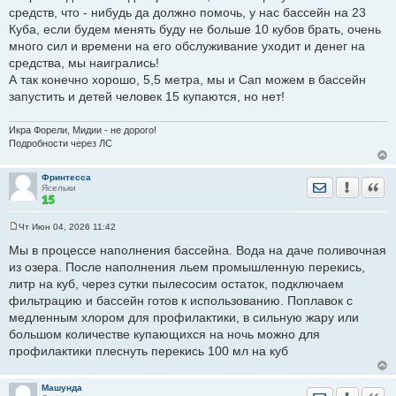
средств, что - нибудь да должно помочь, у нас бассейн на 23
Куба, если будем менять буду не больше 10 кубов брать, очень
много сил и времени на его обслуживание уходит и денег на
средства, мы наигрались!
А так конечно хорошо, 5,5 метра, мы и Сап можем в бассейн
запустить и детей человек 15 купаются, но нет!
Икра Форели, Мидии - не дорого!
Подробности через ЛС
Фринтесса
Отправить лич
Уведомить
Цита
Ясельки
Чт Июн 04, 2026 11:42
С
о
Мы в процессе наполнения бассейна. Вода на даче поливочная
о
из озера. После наполнения льем промышленную перекись,
б
щ
литр на куб, через сутки пылесосим остаток, подключаем
е
фильтрацию и бассейн готов к использованию. Поплавок с
н
и
медленным хлором для профилактики, в сильную жару или
е
большом количестве купающихся на ночь можно для
профилактики плеснуть перекись 100 мл на куб
Машунда
Отправить лич
Уведомить
Цита