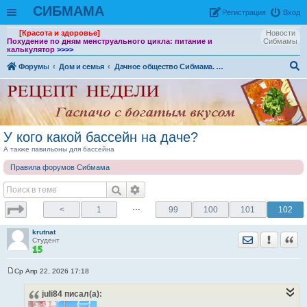
СИБМАМА
Рeгиcтpaция
Вход
[Красота и здоровье]
Новости
Похудение по дням менструального цикла: питание и
Сибмамы
калькулятор
>>>>
Форумы
Дом и семья
Дачное общество Сибмама. Огородно - садовая жизнь
ои
ск
У кого какой бассейн на даче?
А также павильоны для бассейна
Правила форумов Сибмама
…
<
1
99
100
101
102
krutnat
Отправить лич
Уведомить
Цита
Студент
Ср Апр 22, 2026 17:18
С
о
juli84
писал(а):
о
б