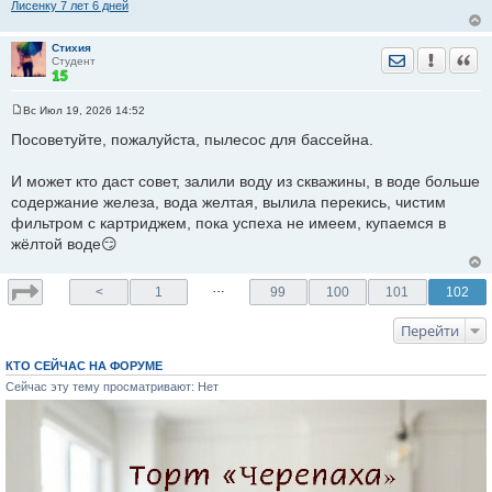
Лисенку 7 лет 6 дней
Стихия
Отправить лич
Уведомить
Цита
Студент
Вс Июл 19, 2026 14:52
С
о
Посоветуйте, пожалуйста, пылесос для бассейна.
о
б
щ
И может кто даст совет, залили воду из скважины, в воде больше
е
содержание железа, вода желтая, вылила перекись, чистим
н
и
фильтром с картриджем, пока успеха не имеем, купаемся в
е
жёлтой воде😏
…
<
1
99
100
101
102
Перейти
КТО СЕЙЧАС НА ФОРУМЕ
Сейчас эту тему просматривают: Нет