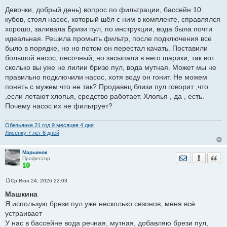
С
о
Девочки, добрый день) вопрос по фильтрации, бассейн 10
о
кубов, стоял насос, который шёл с ним в комплекте, справлялся
б
щ
хорошо, заливала Бризи пул, по инструкции, вода была почти
е
идеальная. Решила промыть фильтр, после подключения все
н
и
было в порядке, но но потом он перестал качать. Поставили
е
большой насос, песочный, но засыпали в него шарики, так вот
сколько вы уже не лилии бризе пул, вода мутная. Может мы не
правильно подключили насос, хотя воду он гонит. Не можем
понять с мужем что не так? Продавец близи пул говорит ,что
,если летают хлопья, средство работает. Хлопья , да , есть.
Почему насос их не фильтрует?
Обезьянке 21 год 9 месяцев 4 дня
Лисенку 7 лет 6 дней
Марьинок
Отправить лич
Уведомить
Цита
Профессор
Ср Июн 24, 2026 22:03
С
о
Машкина
о
Я использую брези пул уже несколько сезонов, меня всё
б
щ
устраивает
е
У нас в бассейне вода речная, мутная, добавляю брези пул,
н