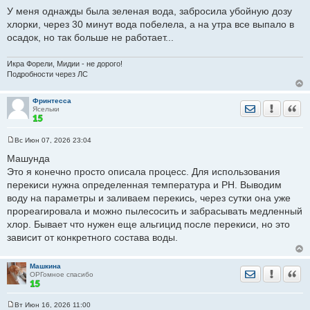
У меня однажды была зеленая вода, забросила убойную дозу
хлорки, через 30 минут вода побелела, а на утра все выпало в
осадок, но так больше не работает...
Икра Форели, Мидии - не дорого!
Подробности через ЛС
Фринтесса
Отправить лич
Уведомить
Цита
Ясельки
Вс Июн 07, 2026 23:04
С
о
Машунда
о
Это я конечно просто описала процесс. Для использования
б
щ
перекиси нужна определенная температура и PH. Выводим
е
воду на параметры и заливаем перекись, через сутки она уже
н
и
прореагировала и можно пылесосить и забрасывать медленный
е
хлор. Бывает что нужен еще альгицид после перекиси, но это
зависит от конкретного состава воды.
Машкина
Отправить лич
Уведомить
Цита
ОРГомное спасибо
Вт Июн 16, 2026 11:00