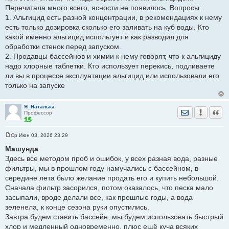
щ
Перечитала много всего, ясности не появилось. Вопросы:
е
1. Альгицид есть разной концентрации, в рекомендациях к нему
н
и
есть только дозировка сколько его заливать на куб воды. Кто
е
какой именно альгицид испольгует и как разводил для
обработки стенок перед запуском.
2. Продавцы бассейнов и химии к нему говорят, что к альгициду
надо хлорные таблетки. Кто использует перекись, подливаете
ли вы в процессе эксплуатации альгицид или использовали его
только на запуске
Я_Наталька
Отправить лич
Уведомить
Цита
Профессор
Ср Июн 03, 2026 23:29
С
о
Машунда
о
Здесь все методом проб и ошибок, у всех разная вода, разные
б
щ
фильтры, мы в прошлом году намучались с бассейном, в
е
середине лета было желание продать его и купить небольшой.
н
и
Сначала фильтр засорился, потом оказалось, что песка мало
е
засыпали, вроде делали все, как прошлые годы, а вода
зеленела, к конце сезона руки опустились.
Завтра будем ставить бассейн, мы будем использовать быстрый
хлор и медленный одновременно, плюс ещё куча всяких