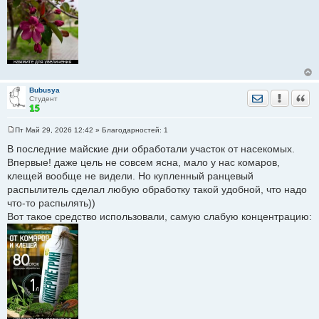
Bubusya
Отправить лич
Уведомить
Цита
Студент
Пт Май 29, 2026 12:42
» Благодарностей:
1
С
о
В последние майские дни обработали участок от насекомых.
о
Впервые! даже цель не совсем ясна, мало у нас комаров,
б
щ
клещей вообще не видели. Но купленный ранцевый
е
распылитель сделал любую обработку такой удобной, что надо
н
и
что-то распылять))
е
Вот такое средство использовали, самую слабую концентрацию: