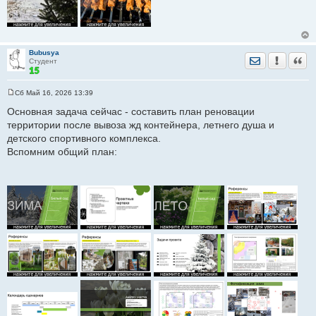
Bubusya
Отправить лич
Уведомить
Цита
Студент
Сб Май 16, 2026 13:39
С
о
Основная задача сейчас - составить план реновации
о
территории после вывоза жд контейнера, летнего душа и
б
щ
детского спортивного комплекса.
е
Вспомним общий план:
н
и
е