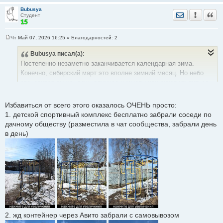
Bubusya
Отправить лич
Уведомить
Цита
Студент
Чт Май 07, 2026 16:25
» Благодарностей:
2
С
о
Bubusya
писал(а):
о
б
Постепенно незаметно заканчивается календарная зима.
щ
е
Конечно, сибирский март это вполне зимний месяц. Но небо
н
становится выше, день длиннее и мысли начинают крутиться
и
е
вокруг планов по обустройству на летний сезон 2026.
Избавиться от всего этого оказалось ОЧЕНЬ просто:
Пока в голову приходят мысли об
избавлении от ненужного
:
1. детской спортивный комплекс бесплатно забрали соседи по
дачному обществу (разместила в чат сообщества, забрали день
в день)
1. Надо избавиться от
жд контейнера
, который использовался
как сарай, но с появлением гаража пустует. В идеале продать
бы с самовывозом. Интересно, покупают ли такое?
2. Надо избавиться от
летнего душа
(не пользуемся). Это
металлический куб-накопитель на ножках, конструкция
сварная. Тоже бы продать с самовывозом.
На фото за качелями летний душ и слева контейнер под
листьями девичьего винограда
2. жд контейнер через Авито забрали с самовывозом