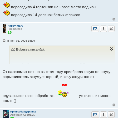
пересадила 4 гортензии на новое место под ивы
пересадила 14 делянок белых флоксов
Happy-mary
Отправить лич
Уведомить
Цита
Профессор
Пн Июн 01, 2026 15:09
С
о
Bubusya
писал(а):
о
б
щ
е
н
А вы обрабатываете участок от насекомых? Расскажите о
и
е
От насекомых нет, но вы этом году приобрела такую же штуку-
своем опыте
опрыскиватель аккумуляторный, и хочу аккуратно от
одуванчиков газон обработать
уж очень их много
стало ((
ИринкаМандаринка
Отправить лич
Уведомить
Цита
Аспирант Сибмамы