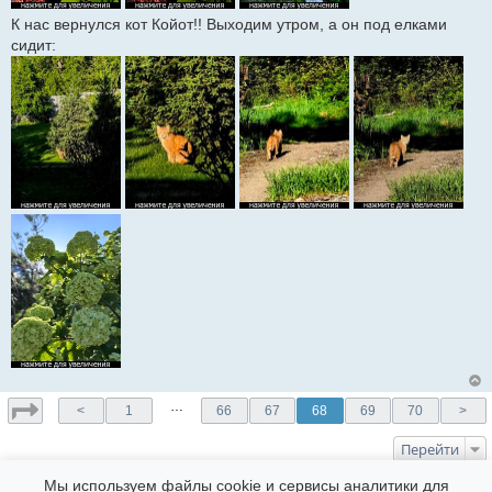
К нас вернулся кот Койот!! Выходим утром, а он под елками
сидит:
…
<
1
66
67
68
69
70
>
Перейти
Мы используем файлы cookie и сервисы аналитики для
КТО СЕЙЧАС НА ФОРУМЕ