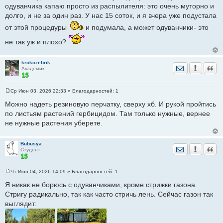
щ
одуванчика капаю просто из распылителя: это очень муторно и
е
долго, и не за один раз. У нас 15 соток, и я вчера уже подустала
н
и
от этой процедуры
е
и подумала, а может одуванчики- это
не так уж и плохо?
krokozebrik
Отправить лич
Уведомить
Цита
Академик
Ср Июн 03, 2026 22:33
» Благодарностей:
1
С
о
Можно надеть резиновую перчатку, сверху хб. И рукой пройтись
о
по листьям растений гербицидом. Там только нужные, вернее
б
щ
не нужные растения уберете.
е
н
и
е
Bubusya
Отправить лич
Уведомить
Цита
Студент
Чт Июн 04, 2026 14:09
» Благодарностей:
1
С
о
Я никак не борюсь с одуванчиками, кроме стрижки газона.
о
Стригу радикально, так как часто стричь лень. Сейчас газон так
б
щ
выглядит:
е
н
и