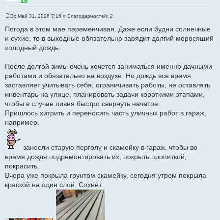
Вс Май 31, 2026 7:16
» Благодарностей:
2
С
о
Погода в этом мае переменчивая. Даже если будни солнечные
о
и сухие, то в выходные обязательно зарядит долгий моросящий
б
щ
холодный дождь.
е
н
и
После долгой зимы очень хочется заниматься именно дачными
е
работами и обязательно на воздухе. Но дождь все время
заставляет учитывать себя, ограничивать работы, не оставлять
инвентарь на улице, планировать задачи короткими этапами,
чтобы в случае ливня быстро свернуть начатое.
Пришлось хитрить и переносить часть уличных работ в гараж,
например.
занесли старую перголу и скамейку в гараж, чтобы во
время дождя подремонтировать их, покрыть пропиткой,
покрасить.
Вчера уже покрыла грунтом скамейку, сегодня утром покрыла
краской на один слой. Сохнет.