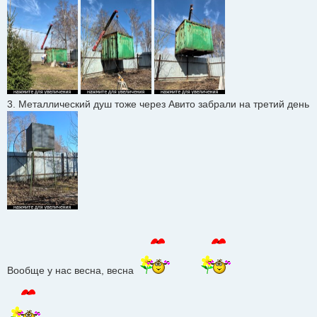
3. Подумываем избавиться от
детского спортивного
комплекса
. Славно он послужил! столько детей на нем
крутились, качались, смеялись. И качество отличное,
сохранность 90%, не меньше. И его бы продать с
самовывозом.
3. Металлический душ тоже через Авито забрали на третий день
Фото вот нашла, сын стоит на этом комплексе, к нему
привязаны веревки для сушки белья
Как можно с наименьшими хлопотами избавиться от всего
этого?
Вообще у нас весна, весна