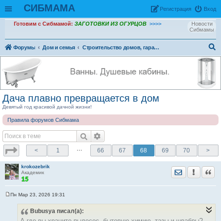
СИБМАМА
Рeгиcтpaция
Вход
Готовим с Сибмамой:
ЗАГОТОВКИ ИЗ ОГУРЦОВ
>>>>
Новости
Сибмамы
Форумы
Дом и семья
Строительство домов, гаражей, бань, дач и пр.
ои
ск
Дача плавно превращается в дом
Девятый год красивой дачной жизни!
Правила форумов Сибмама
…
<
1
66
67
68
69
70
>
krokozebrik
Отправить лич
Уведомить
Цита
Академик
Пн Мар 23, 2026 19:31
С
о
Bubusya
писал(а):
о
б
А где вы храните пылесос, бытовую химию, тазы и швабры?