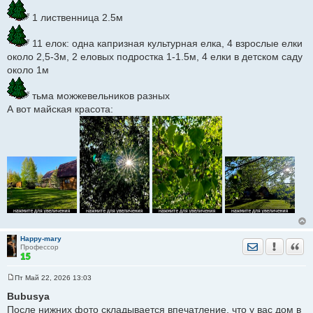
1 лиственница 2.5м
11 елок: одна капризная культурная елка, 4 взрослые елки
около 2,5-3м, 2 еловых подростка 1-1.5м, 4 елки в детском саду
около 1м
тьма можжевельников разных
А вот майская красота:
Happy-mary
Отправить лич
Уведомить
Цита
Профессор
Пт Май 22, 2026 13:03
С
о
Bubusya
о
После нижних фото складывается впечатление, что у вас дом в
б