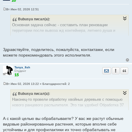
Вт Июн 02, 2026 12:51
С
о
Bubusya
писал(а):
о
б
Основная задача сейчас - составить план реновации
щ
е
территории после вывоза жд контейнера, летнего душа и
н
детского спортивного комплекса.
и
е
Вспомним общий план:
Здравствуйте, поделитесь, пожалуйста, контактами, если
можете порекомендовать этого исполнителя.
Tanya_fish
Отправить лич
Уведомить
Цита
Студент
Вт Июн 02, 2026 13:22
» Благодарностей:
2
С
о
Bubusya
писал(а):
о
б
Наконец-то провели обработку хвойных деревьев с помощью
щ
е
нового ранцевого распылителя. Это так удобно! Обработка 37
н
единиц (елки, сосны, можжевельник) заняла 40 минут, включая
и
е
приготовления раствора.
А с какой целью вы обрабатываете? У вас же растут обычные
видовые районированные растения, которые вполне себе
устойчивы и для профилактики их точно обрабатывать не