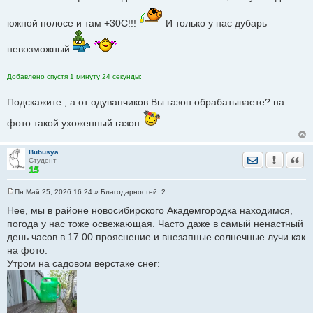
щ
е
южной полосе и там +30С!!!
н
И только у нас дубарь
и
е
невозможный
Добавлено спустя 1 минуту 24 секунды:
Подскажите , а от одуванчиков Вы газон обрабатываете? на
фото такой ухоженный газон
Bubusya
Отправить лич
Уведомить
Цита
Студент
Пн Май 25, 2026 16:24
» Благодарностей:
2
С
о
Нее, мы в районе новосибирского Академгородка находимся,
о
погода у нас тоже освежающая. Часто даже в самый ненастный
б
щ
день часов в 17.00 прояснение и внезапные солнечные лучи как
е
на фото.
н
и
Утром на садовом верстаке снег:
е