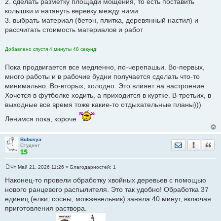
2. сделать разметку площади мощения, то есть поставить
колышки и натянуть веревку между ними
3. выбрать материал (бетон, плитка, деревянный настил) и
рассчитать стоимость материалов и работ
Добавлено спустя 4 минуты 48 секунд:
Пока продвигается все медленно, по-черепашьи. Во-первых,
много работы и в рабочие будни получается сделать что-то
минимально. Во-вторых, холодно. Это влияет на настроение.
Хочется в футболке ходить, а приходится в куртке. В-третьих, в
выходные все время тоже какие-то отдыхательные планы)))
Ленимся пока, короче
Bubusya
Отправить лич
Уведомить
Цита
Студент
Чт Май 21, 2026 11:26
» Благодарностей:
1
С
о
Наконец-то провели обработку хвойных деревьев с помощью
о
нового ранцевого распылителя. Это так удобно! Обработка 37
б
щ
единиц (елки, сосны, можжевельник) заняла 40 минут, включая
е
приготовления раствора.
н
и
е