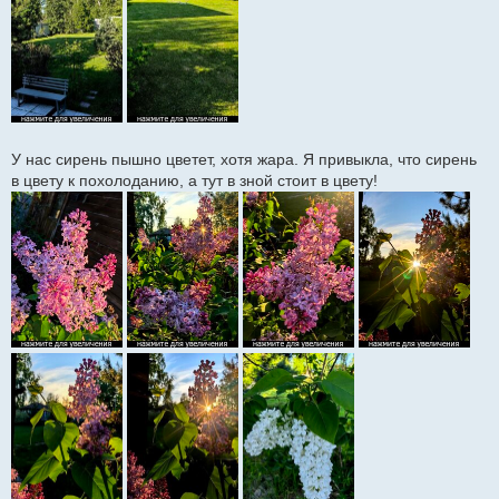
е
У нас сирень пышно цветет, хотя жара. Я привыкла, что сирень
в цвету к похолоданию, а тут в зной стоит в цвету!