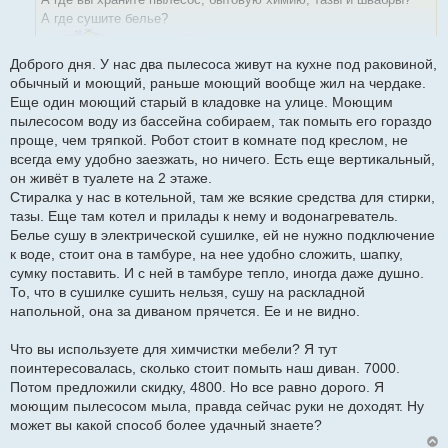
щ
е
А где сушите белье?
н
и
е
Доброго дня. У нас два пылесоса живут на кухне под раковиной,
обычный и моющий, раньше моющий вообще жил на чердаке.
Еще один моющий старый в кладовке на улице. Моющим
пылесосом воду из бассейна собираем, так помыть его гораздо
проще, чем тряпкой. Робот стоит в комнате под креслом, не
всегда ему удобно заезжать, но ничего. Есть еще вертикальный,
он живёт в туалете на 2 этаже.
Стиралка у нас в котельной, там же всякие средства для стирки,
тазы. Еще там котел и прилады к нему и водонагреватель.
Белье сушу в электрической сушилке, ей не нужно подключение
к воде, стоит она в тамбуре, на нее удобно сложить, шапку,
сумку поставить. И с ней в тамбуре тепло, иногда даже душно.
То, что в сушилке сушить нельзя, сушу на раскладной
напольной, она за диваном прячется. Ее и не видно.
Что вы используете для химчистки мебели? Я тут
поинтересовалась, сколько стоит помыть наш диван. 7000.
Потом предложили скидку, 4800. Но все равно дорого. Я
моющим пылесосом мыла, правда сейчас руки не доходят. Ну
может вы какой способ более удачный знаете?