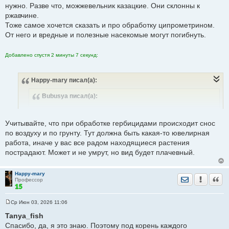
нужно. Разве что, можжевельник казацкие. Они склонны к
ржавчине.
Тоже самое хочется сказать и про обработку ципрометрином.
От него и вредные и полезные насекомые могут погибнуть.
Добавлено спустя 2 минуты 7 секунд:
Happy-mary
писал(а):
Bubusya
писал(а):
Учитывайте, что при обработке гербицидами происходит снос
А вы обрабатываете участок от насекомых? Расскажите о
по воздуху и по грунту. Тут должна быть какая-то ювелирная
своем опыте
работа, иначе у вас все радом находящиеся растения
пострадают. Может и не умрут, но вид будет плачевный.
От насекомых нет, но вы этом году приобрела такую же штуку-
опрыскиватель аккумуляторный, и хочу аккуратно от
Happy-mary
Отправить лич
Уведомить
Цита
Профессор
Ср Июн 03, 2026 11:06
С
одуванчиков газон обработать
уж очень их много
о
Tanya_fish
стало ((
о
Спасибо, да, я это знаю. Поэтому под корень каждого
б