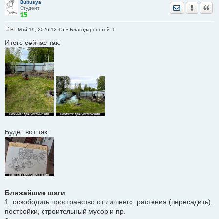
Bubusya
Отправить лич
Уведомить
Цита
Студент
Вт Май 19, 2026 12:15
» Благодарностей:
1
С
о
Итого сейчас так:
о
б
щ
е
н
и
е
Будет вот так:
Ближайшие шаги
:
1. освободить пространство от лишнего: растения (пересадить),
постройки, строительный мусор и пр.