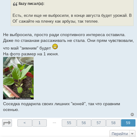
о
llazy
писал(а):
о
б
щ
е
Есть, если еще не выбросили, в конце августа будет урожай. В
н
ОГ сажайте на пленку как арбузы, так теплее.
и
е
Не выбросила, просто ради спортивного интереса оставила.
Даже по стаканам рассаживать не стала. Они прям чувствовали,
что май "зимним" будет
На фото размер на 1 июня.
Соседка подарила своих лишних "коней", так что сравним
осенью.
…
<
1
55
56
57
58
59
Перейти