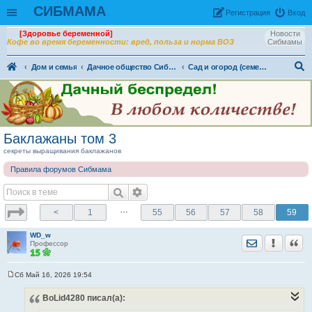
СИБМАМА
Рeгиcтpaция
Вход
[Здоровье беременной]
Новости
Кофе во время беременности: вред, польза и норма ВОЗ
Сибмамы
Дом и семья
Дачное общество Сибмама. Огородно - садовая жизнь
Сад и огород (семена, рассада, урожай)
ои
ск
Баклажаны том 3
секреты выращивания баклажанов
Правила форумов Сибмама
…
<
1
55
56
57
58
59
WD_w
Отправить лич
Уведомить
Цита
Профессор
Сб Май 16, 2026 19:54
С
о
BoLid4280
писал(а):
о
б