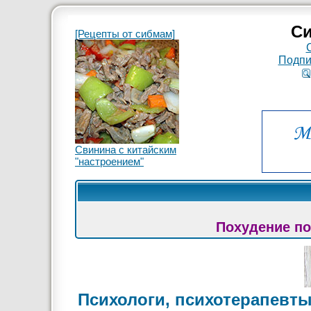
Си
[Рецепты от сибмам]
Подпи
Свинина с китайским
"настроением"
Похудение по
Психологи, психотерапевты