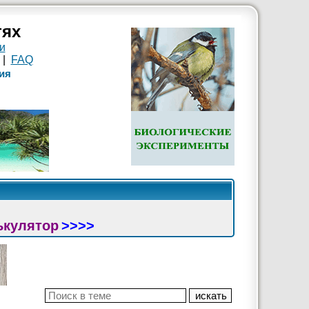
тях
и
|
FAQ
ия
ькулятор
>>>>