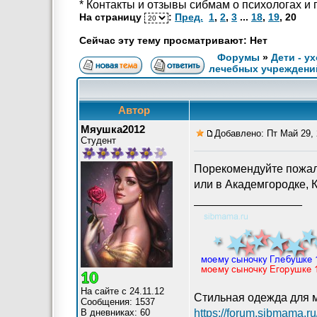
* Контакты и отзывы сибмам о психологах и
На страницу
:
Пред.
1
,
2
,
3
...
18
,
19
,
20
Сейчас эту тему просматривают: Нет
Форумы
»
Дети - у
лечебных учреждени
Автор
Мяушка2012
Добавлено: Пт Май 29, 
Студент
Порекомендуйте пожалу
или в Академгородке, 
_________________
На сайте с 24.11.12
Стильная одежда для 
Сообщения: 1537
В дневниках: 60
https://forum.sibmama.r