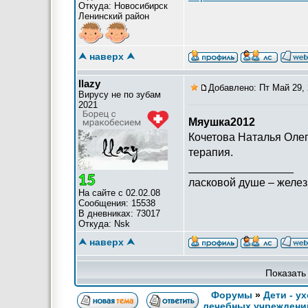
Откуда: Новосибирск
Ленинский район
⮝ наверх ⮝
llazy
Добавлено: Пт Май 29, 
Вирусу не по зубам
2021
Мяушка2012
Кочетова Наталья Олег
терапия.
_________________
ласковой душе – желез
На сайте с 02.02.08
Сообщения: 15538
В дневниках: 73017
Откуда: Nsk
⮝ наверх ⮝
Показать
Форумы
»
Дети - у
лечебных учреждени