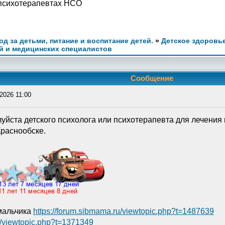
 психотерапевтах НСО
ход за детьми, питание и воспитание детей.
»
Детское здоровье
й и медицинских специалистов
Сообщение
2026 11:00
йста детского психолога или психотерапевта для лечения н
Краснообске.
мальчика
https://forum.sibmama.ru/viewtopic.php?t=1487639
u/viewtopic.php?t=1371349