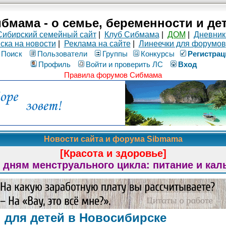
бмама - о семье, беременности и де
Сибирский семейный сайт
|
Клуб Сибмама
|
ДОМ
|
Дневник
ска на новости
|
Реклама на сайте
|
Линеечки для форумов
Поиск
Пользователи
Группы
Конкурсы
Рeгиcтpaц
Профиль
Войти и проверить ЛС
Вход
Правила форумов Сибмама
Новости сайта и форума Sibmama
[Красота и здоровье]
 дням менструального цикла: питание и кал
 для детей в Новосибирске