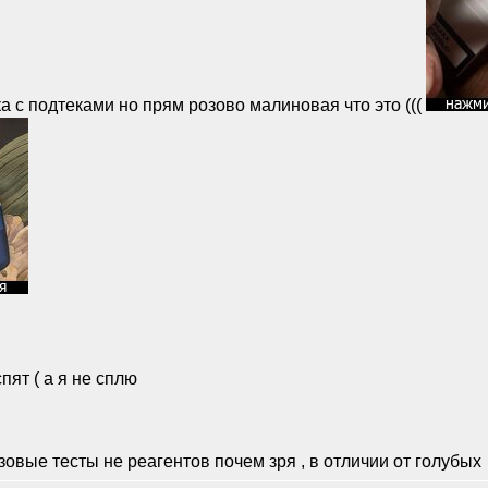
а с подтеками но прям розово малиновая что это (((
пят ( а я не сплю
зовые тесты не реагентов почем зря , в отличии от голубых