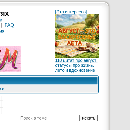
тях
[Это интересно]
и
|
FAQ
ия
110 цитат про август:
статусы про жизнь,
лето и вдохновение
>>