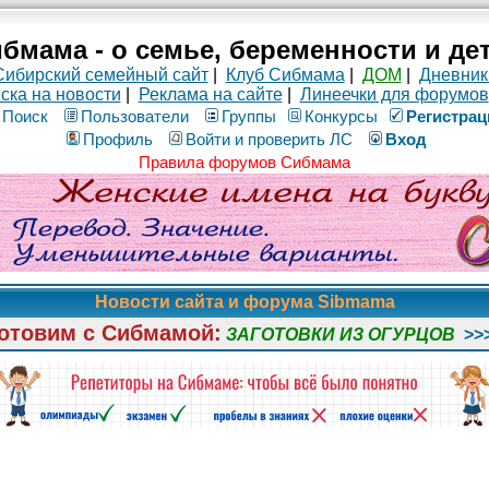
бмама - о семье, беременности и де
Сибирский семейный сайт
|
Клуб Сибмама
|
ДОМ
|
Дневник
ска на новости
|
Реклама на сайте
|
Линеечки для форумов
Поиск
Пользователи
Группы
Конкурсы
Рeгиcтpaц
Профиль
Войти и проверить ЛС
Вход
Правила форумов Сибмама
Новости сайта и форума Sibmama
отовим с Сибмамой:
ЗАГОТОВКИ ИЗ ОГУРЦОВ
>>