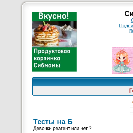
Си
Подпи
Г
Тесты на Б
Девочки реагент или нет ?