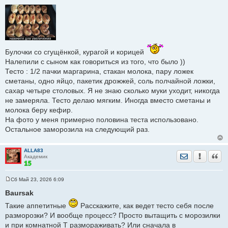
С
о
о
б
щ
е
н
и
е
Булочки со сгущёнкой, курагой и корицей
Налепили с сыном как говориться из того, что было ))
Тесто : 1/2 пачки маргарина, стакан молока, пару ложек
сметаны, одно яйцо, пакетик дрожжей, соль полчайной ложки,
сахар четыре столовых. Я не знаю сколько муки уходит, никогда
не замеряла. Тесто делаю мягким. Иногда вместо сметаны и
молока беру кефир.
На фото у меня примерно половина теста использовано.
Остальное заморозила на следующий раз.
ALLA83
Отправить лич
Уведомить
Цита
Академик
Сб Май 23, 2026 6:09
С
о
Baursak
о
б
Такие аппетитные
Расскажите, как ведет тесто себя после
щ
разморозки? И вообще процесс? Просто вытащить с морозилки
е
н
и при комнатной Т размораживать? Или сначала в
и