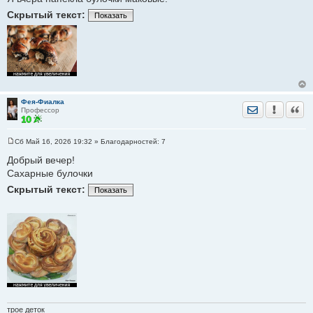
щ
Скрытый текст:
е
Показать
н
и
е
Фея-Фиалка
Отправить лич
Уведомить
Цита
Профессор
Сб Май 16, 2026 19:32
» Благодарностей:
7
С
о
Добрый вечер!
о
Сахарные булочки
б
щ
Скрытый текст:
е
Показать
н
и
е
трое деток