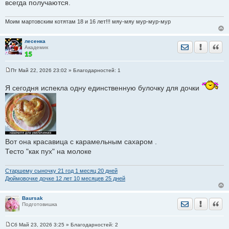
всегда получаются.
Моим мартовским котятам 18 и 16 лет!!! мяу-мяу мур-мур-мур
лесенка
Отправить лич
Уведомить
Цита
Академик
Пт Май 22, 2026 23:02
» Благодарностей:
1
С
о
Я сегодня испекла одну единственную булочку для дочки
о
б
щ
е
н
и
е
Вот она красавица с карамельным сахаром .
Тесто "как пух" на молоке
Старшему сыночку 21 год 1 месяц 20 дней
Дюймовочке дочке 12 лет 10 месяцев 25 дней
Baursak
Отправить лич
Уведомить
Цита
Подготовишка
Сб Май 23, 2026 3:25
» Благодарностей:
2