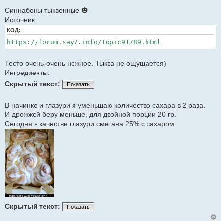
С
о
Синнабоны тыквенные 🎃
о
Источник
б
щ
КОД:
е
н
https://forum.say7.info/topic91789.html
и
е
Тесто очень-очень нежное. Тыква не ощущается)
Ингредиенты:
Скрытый текст:
Показать
В начинке и глазури я уменьшаю количество сахара в 2 раза.
И дрожжей беру меньше, для двойной порции 20 гр.
Сегодня в качестве глазури сметана 25% с сахаром
Скрытый текст:
Показать