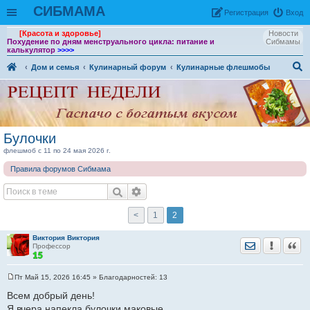
СИБМАМА
Рeгиcтpaция
Вход
[Красота и здоровье]
Новости
Похудение по дням менструального цикла: питание и
Сибмамы
калькулятор
>>>>
Дом и семья
Кулинарный форум
Кулинарные флешмобы
ои
ск
Булочки
флешмоб с 11 по 24 мая 2026 г.
Правила форумов Сибмама
<
1
2
Виктория Виктория
Отправить лич
Уведомить
Цита
Профессор
Пт Май 15, 2026 16:45
» Благодарностей:
13
С
о
Всем добрый день!
о
Я вчера напекла булочки маковые.
б