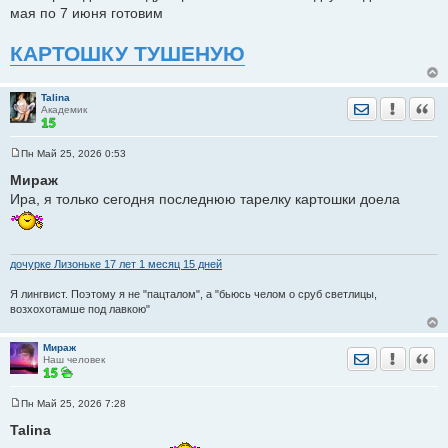
мая по 7 июня готовим
КАРТОШКУ ТУШЕНУЮ
Talina
Отправить лич
Уведомить
Цита
Академик
Пн Май 25, 2026 0:53
С
о
Мираж
о
Ира, я только сегодня последнюю тарелку картошки доела
б
щ
е
н
и
е
дочурке Лизоньке 17 лет 1 месяц 15 дней
Я лингвист. Поэтому я не "пацталом", а "бьюсь челом о сруб светлицы,
возхохотамше под лавкою"
Мираж
Отправить лич
Уведомить
Цита
Наш человек
Пн Май 25, 2026 7:28
С
о
Talina
о