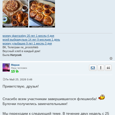
н
и
е
моему фантазёру 20 лет 1 месяц 4 дня
моей выбражульке 14 лет 9 месяцев 1 день
моему улыбашке 9 лет 1 месяц 3 дня
ВК, Телеграм ne_prostohleb
Вкусный хлеб в каждый дом!
Была
Натусиk
Мираж
Отправить лич
Уведомить
Цита
Наш человек
Пн Май 25, 2026 0:46
С
о
Приветствую, друзья!
о
б
щ
е
Спасибо всем участникам завершившегося флешмоба!
н
Булочки получились замечательными!
и
е
Мы переходим к следующей теме. В течение двух недель с 25