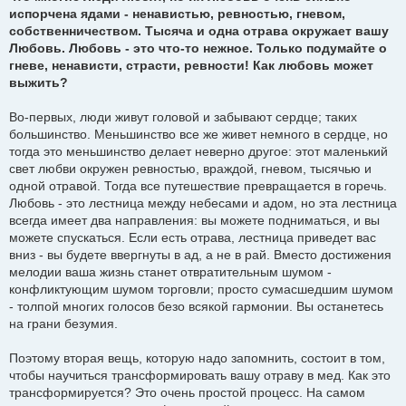
е
испорчена ядами - ненавистью, ревностью, гневом,
н
и
собственничеством. Тысяча и одна отрава окружает вашу
е
Любовь. Любовь - это что-то нежное. Только подумайте о
гневе, ненависти, страсти, ревности! Как любовь может
выжить?
Во-первых, люди живут головой и забывают сердце; таких
большинство. Меньшинство все же живет немного в сердце, но
тогда это меньшинство делает неверно другое: этот маленький
свет любви окружен ревностью, враждой, гневом, тысячью и
одной отравой. Тогда все путешествие превращается в горечь.
Любовь - это лестница между небесами и адом, но эта лестница
всегда имеет два направления: вы можете подниматься, и вы
можете спускаться. Если есть отрава, лестница приведет вас
вниз - вы будете ввергнуты в ад, а не в рай. Вместо достижения
мелодии ваша жизнь станет отвратительным шумом -
конфликтующим шумом торговли; просто сумасшедшим шумом
- толпой многих голосов безо всякой гармонии. Вы останетесь
на грани безумия.
Поэтому вторая вещь, которую надо запомнить, состоит в том,
чтобы научиться трансформировать вашу отраву в мед. Как это
трансформируется? Это очень простой процесс. На самом