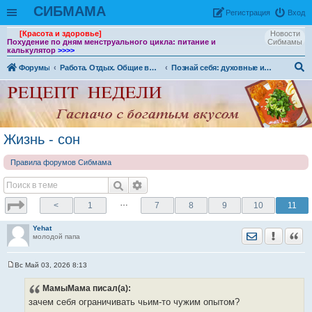
СИБМАМА
Рeгиcтpaция
Вход
[Красота и здоровье]
Новости
Похудение по дням менструального цикла: питание и
Сибмамы
калькулятор
>>>>
Форумы
Работа. Отдых. Общие вопросы
Познай себя: духовные и телесные практики, системы саморазвития
ои
ск
Жизнь - сон
Правила форумов Сибмама
…
<
1
7
8
9
10
11
Yehat
Отправить лич
Уведомить
Цита
молодой папа
Вс Май 03, 2026 8:13
С
о
МамыМама
писал(а):
о
б
зачем себя ограничивать чьим-то чужим опытом?
щ