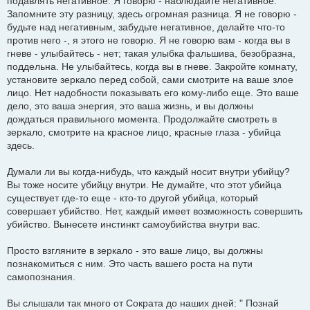
подавлять негативное. Я говорю - наблюдайте негативное.
Запомните эту разницу, здесь огромная разница. Я не говорю -
будьте над негативным, забудьте негативное, делайте что-то
против него -, я этого не говорю. Я не говорю вам - когда вы в
гневе - улыбайтесь - нет; такая улыбка фальшива, безобразна,
поддельна. Не улыбайтесь, когда вы в гневе. Закройте комнату,
установите зеркало перед собой, сами смотрите на ваше злое
лицо. Нет надобности показывать его кому-либо еще. Это ваше
дело, это ваша энергия, это ваша жизнь, и вы должны
дождаться правильного момента. Продолжайте смотреть в
зеркало, смотрите на красное лицо, красные глаза - убийца
здесь.
Думали ли вы когда-нибудь, что каждый носит внутри убийцу?
Вы тоже носите убийцу внутри. Не думайте, что этот убийца
существует где-то еще - кто-то другой убийца, который
совершает убийство. Нет, каждый имеет возможность совершить
убийство. Вынесете инстинкт самоубийства внутри вас.
Просто взгляните в зеркало - это ваше лицо, вы должны
познакомиться с ним. Это часть вашего роста на пути
самопознания.
Вы слышали так много от Сократа до наших дней: " Познай