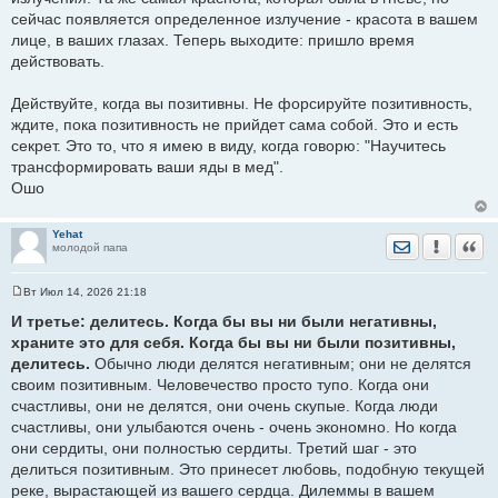
сейчас появляется определенное излучение - красота в вашем
лице, в ваших глазах. Теперь выходите: пришло время
действовать.
Действуйте, когда вы позитивны. Не форсируйте позитивность,
ждите, пока позитивность не прийдет сама собой. Это и есть
секрет. Это то, что я имею в виду, когда говорю: "Научитесь
трансформировать ваши яды в мед".
Ошо
Yehat
Отправить лич
Уведомить
Цита
молодой папа
Вт Июл 14, 2026 21:18
С
о
И третье: делитесь. Когда бы вы ни были негативны,
о
храните это для себя. Когда бы вы ни были позитивны,
б
щ
делитесь.
Обычно люди делятся негативным; они не делятся
е
своим позитивным. Человечество просто тупо. Когда они
н
и
счастливы, они не делятся, они очень скупые. Когда люди
е
счастливы, они улыбаются очень - очень экономно. Но когда
они сердиты, они полностью сердиты. Третий шаг - это
делиться позитивным. Это принесет любовь, подобную текущей
реке, вырастающей из вашего сердца. Дилеммы в вашем