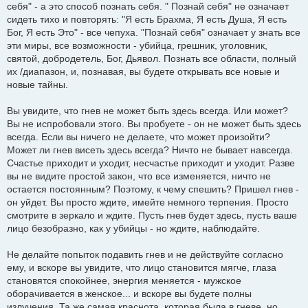
себя" - а это способ познать себя. " Познай себя" не означает
сидеть тихо и повторять: "Я есть Брахма, Я есть Душа, Я есть
Бог, Я есть Это" - все чепуха. "Познай себя" означает у знать все
эти миры, все возможности - убийца, грешник, уголовник,
святой, добродетель, Бог, Дьявол. Познать все области, полный
их /диапазон, и, познавая, вы будете открывать все новые и
новые тайны.
Вы увидите, что гнев не может быть здесь всегда. Или может?
Вы не испробовали этого. Вы пробуете - он не может быть здесь
всегда. Если вы ничего не делаете, что может произойти?
Может ли гнев висеть здесь всегда? Ничто не бывает навсегда.
Счастье приходит и уходит, несчастье приходит и уходит. Разве
вы не видите простой закон, что все изменяется, ничто не
остается постоянным? Поэтому, к чему спешить? Пришел гнев -
он уйдет. Вы просто ждите, имейте немного терпения. Просто
смотрите в зеркало и ждите. Пусть гнев будет здесь, пусть ваше
лицо безобразно, как у убийцы - но ждите, наблюдайте.
Не делайте попыток подавить гнев и не действуйте согласно
ему, и вскоре вы увидите, что лицо становится мягче, глаза
становятся спокойнее, энергия меняется - мужское
оборачивается в женское... и вскоре вы будете полны
излучения. Та же самая краснота, которая была в гневе, но