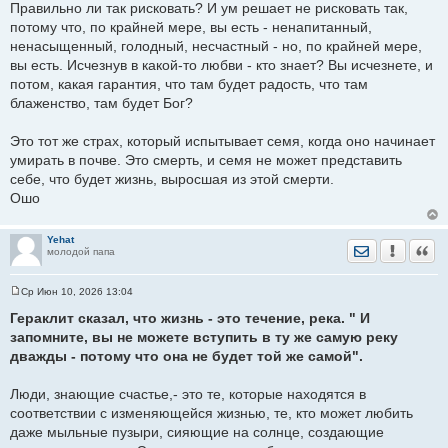
Правильно ли так рисковать? И ум решает не рисковать так,
потому что, по крайней мере, вы есть - ненапитанный,
ненасыщенный, голодный, несчастный - но, по крайней мере,
вы есть. Исчезнув в какой-то любви - кто знает? Вы исчезнете, и
потом, какая гарантия, что там будет радость, что там
блаженство, там будет Бог?
Это тот же страх, который испытывает семя, когда оно начинает
умирать в почве. Это смерть, и семя не может представить
себе, что будет жизнь, выросшая из этой смерти.
Ошо
Yehat
Отправить лич
Уведомить
Цита
молодой папа
Ср Июн 10, 2026 13:04
С
о
Гераклит сказал, что жизнь - это течение, река. " И
о
запомните, вы не можете вступить в ту же самую реку
б
щ
дважды - потому что она не будет той же самой".
е
н
и
Люди, знающие счастье,- это те, которые находятся в
е
соответствии с изменяющейся жизнью, те, кто может любить
даже мыльные пузыри, сияющие на солнце, создающие