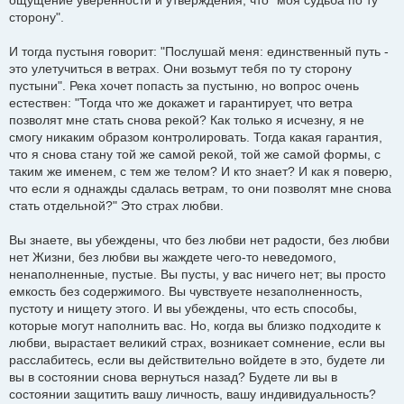
сторону".
И тогда пустыня говорит: "Послушай меня: единственный путь -
это улетучиться в ветрах. Они возьмут тебя по ту сторону
пустыни". Река хочет попасть за пустыню, но вопрос очень
естествен: "Тогда что же докажет и гарантирует, что ветра
позволят мне стать снова рекой? Как только я исчезну, я не
смогу никаким образом контролировать. Тогда какая гарантия,
что я снова стану той же самой рекой, той же самой формы, с
таким же именем, с тем же телом? И кто знает? И как я поверю,
что если я однажды сдалась ветрам, то они позволят мне снова
стать отдельной?" Это страх любви.
Вы знаете, вы убеждены, что без любви нет радости, без любви
нет Жизни, без любви вы жаждете чего-то неведомого,
ненаполненные, пустые. Вы пусты, у вас ничего нет; вы просто
емкость без содержимого. Вы чувствуете незаполненность,
пустоту и нищету этого. И вы убеждены, что есть способы,
которые могут наполнить вас. Но, когда вы близко подходите к
любви, вырастает великий страх, возникает сомнение, если вы
расслабитесь, если вы действительно войдете в это, будете ли
вы в состоянии снова вернуться назад? Будете ли вы в
состоянии защитить вашу личность, вашу индивидуальность?