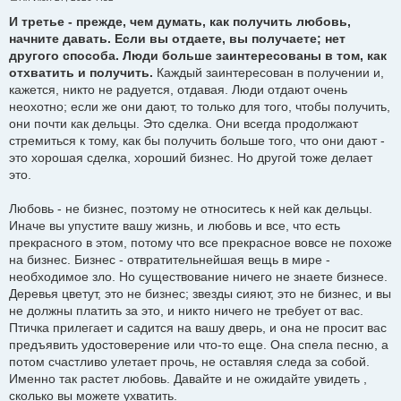
С
о
И третье - прежде, чем думать, как получить любовь,
о
начните давать. Если вы отдаете, вы получаете; нет
б
щ
другого способа. Люди больше заинтересованы в том, как
е
отхватить и получить.
н
Каждый заинтересован в получении и,
и
кажется, никто не радуется, отдавая. Люди отдают очень
е
неохотно; если же они дают, то только для того, чтобы получить,
они почти как дельцы. Это сделка. Они всегда продолжают
стремиться к тому, как бы получить больше того, что они дают -
это хорошая сделка, хороший бизнес. Но другой тоже делает
это.
Любовь - не бизнес, поэтому не относитесь к ней как дельцы.
Иначе вы упустите вашу жизнь, и любовь и все, что есть
прекрасного в этом, потому что все прекрасное вовсе не похоже
на бизнес. Бизнес - отвратительнейшая вещь в мире -
необходимое зло. Но существование ничего не знаете бизнесе.
Деревья цветут, это не бизнес; звезды сияют, это не бизнес, и вы
не должны платить за это, и никто ничего не требует от вас.
Птичка прилегает и садится на вашу дверь, и она не просит вас
предъявить удостоверение или что-то еще. Она спела песню, а
потом счастливо улетает прочь, не оставляя следа за собой.
Именно так растет любовь. Давайте и не ожидайте увидеть ,
сколько вы можете ухватить.