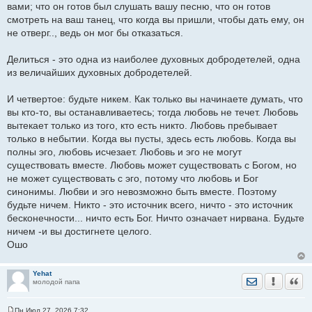
вами; что он готов был слушать вашу песню, что он готов
смотреть на ваш танец, что когда вы пришли, чтобы дать ему, он
не отверг.., ведь он мог бы отказаться.
Делиться - это одна из наиболее духовных добродетелей, одна
из величайших духовных добродетелей.
И четвертое: будьте никем. Как только вы начинаете думать, что
вы кто-то, вы останавливаетесь; тогда любовь не течет. Любовь
вытекает только из того, кто есть никто. Любовь пребывает
только в небытии. Когда вы пусты, здесь есть любовь. Когда вы
полны эго, любовь исчезает. Любовь и эго не могут
существовать вместе. Любовь может существовать с Богом, но
не может существовать с эго, потому что любовь и Бог
синонимы. Любви и эго невозможно быть вместе. Поэтому
будьте ничем. Никто - это источник всего, ничто - это источник
бесконечности... ничто есть Бог. Ничто означает нирвана. Будьте
ничем -и вы достигнете целого.
Ошо
Yehat
Отправить лич
Уведомить
Цита
молодой папа
Пн Июл 27, 2026 7:32