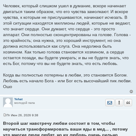
Человек, который слишком ушел в думание, вскоре начинает
двигаться таким образом, что его чувства замолкают. И вскоре
чувства, к которым не прислушиваются, начинают исчезать. В
этой ситуации находятся миллионы людей, которые не ведают,
что значит сердце. Они думают, что сердце - это просто
аппарат. Они полностью сконцентрированы на голове. Голова -
это крайность; она нужна, это хороший инструмент, но она
должна использоваться как слуга. Она недолжна быть
хозяином. Как только голова становится хозяином, а сердце
остается позади, вы будете умирать; и вы не будете знать, что
есть Бог, потому что вы не будете знать, что есть любовь.
Когда вы полностью потеряны в любви, это становится Богом.
Любовь есть начало Бога - или Бог есть высочайший пик любви.
Ошо
Yehat
Отправить лич
Уведомить
Цита
молодой папа
Пт Июн 26, 2026 9:38
С
о
Второй шаг навстречу любви состоит в том, чтобы
о
научиться трансформировать ваши яды в мед... , потому
б
щ
что многие люди любят, но их любовь очень сильно