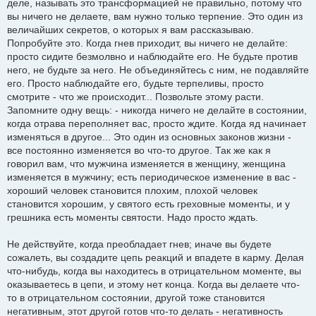
деле, называть это трансформацией не правильно, потому что
вы ничего не делаете, вам нужно только терпение. Это один из
величайших секретов, о которых я вам рассказываю.
Попробуйте это. Когда гнев приходит, вы ничего не делайте:
просто сидите безмолвно и наблюдайте его. Не будьте против
него, не будьте за него. Не объединяйтесь с ним, не подавляйте
его. Просто наблюдайте его, будьте терпеливы, просто
смотрите - что же происходит... Позвольте этому расти.
Запомните одну вещь: - никогда ничего не делайте в состоянии,
когда отрава переполняет вас, просто ждите. Когда яд начинает
изменяться в другое... Это один из основных законов жизни -
все постоянно изменяется во что-то другое. Так же как я
говорил вам, что мужчина изменяется в женщину, женщина
изменяется в мужчину; есть периодическое изменение в вас -
хороший человек становится плохим, плохой человек
становится хорошим, у святого есть греховные моменты, и у
грешника есть моменты святости. Надо просто ждать.
Не действуйте, когда преобладает гнев; иначе вы будете
сожалеть, вы создадите цепь реакций и впадете в карму. Делая
что-нибудь, когда вы находитесь в отрицательном моменте, вы
оказываетесь в цепи, и этому нет конца. Когда вы делаете что-
то в отрицательном состоянии, другой тоже становится
негативным, этот другой готов что-то делать - негативность