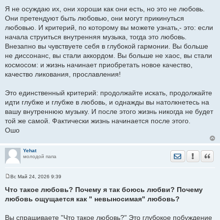
Я не осуждаю их, они хороши как они есть, но это не любовь.
Они претендуют быть любовью, они могут прикинуться
любовью. И критерий, по которому вы можете узнать,- это: если
начала струиться внутренняя музыка, тогда это любовь.
Внезапно вы чувствуете себя в глубокой гармонии. Вы больше
не диссонанс, вы стали аккордом. Вы больше не хаос, вы стали
космосом: и жизнь начинает приобретать новое качество,
качество ликования, прославления!
Это единственный критерий: продолжайте искать, продолжайте
идти глубже и глубже в любовь, и однажды вы натолкнетесь на
вашу внутреннюю музыку. И после этого жизнь никогда не будет
той же самой. Фактически жизнь начинается после этого.
Ошо
Yehat
Отправить лич
Уведомить
Цита
молодой папа
Вс Май 24, 2026 9:39
С
о
Что такое любовь? Почему я так боюсь любви? Почему
о
любовь ощущается как " невыносимая" любовь?
б
щ
е
Вы спрашиваете "Что такое любовь?" Это глубокое побуждение
н