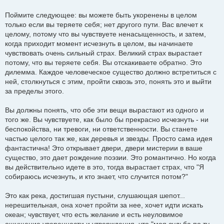
Поймите следующее: вы можете быть укоренены в целом
только если вы теряете себя; нет другого пути. Вас влечет к
целому, потому что вы чувствуете ненасыщенность, и затем,
когда приходит момент исчезнуть в целом, вы начинаете
чувствовать очень сильный страх. Великий страх вырастает
потому, что вы теряете себя. Вы отскакиваете обратно. Это
дилемма. Каждое человеческое существо должно встретиться с
ней, столкнуться с этим, пройти сквозь это, понять это и выйти
за пределы этого.
Вы должны понять, что обе эти вещи вырастают из одного и
того же. Вы чувствуете, как было бы прекрасно исчезнуть - ни
беспокойства, ни тревоги, ни ответственности. Вы станете
частью целого так же, как деревья и звезды. Просто сама идея
фантастична! Это открывает двери, двери мистерии в ваше
существо, это дает рождение поэзии. Это романтично. Но когда
вы действительно идете в это, тогда вырастает страх, что "Я
собираюсь исчезнуть, и кто знает, что случится потом?"
Это как река, достигшая пустыни, слушающая шепот...
нерешительная, она хочет пройти за нее, хочет идти искать
океан; чувствует, что есть желание и есть неуловимое
ощущение уверенности и утверждения, что "моя судьба по ту