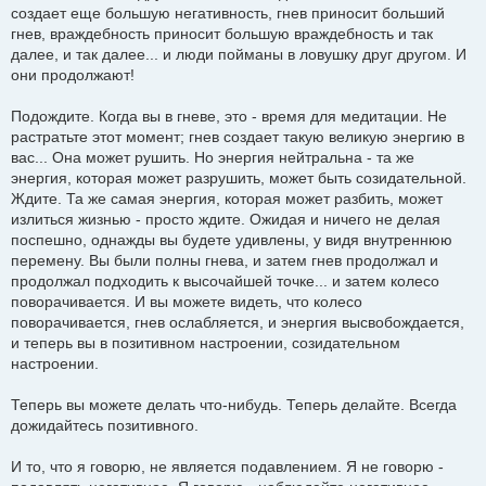
создает еще большую негативность, гнев приносит больший
гнев, враждебность приносит большую враждебность и так
далее, и так далее... и люди пойманы в ловушку друг другом. И
они продолжают!
Подождите. Когда вы в гневе, это - время для медитации. Не
растратьте этот момент; гнев создает такую великую энергию в
вас... Она может рушить. Но энергия нейтральна - та же
энергия, которая может разрушить, может быть созидательной.
Ждите. Та же самая энергия, которая может разбить, может
излиться жизнью - просто ждите. Ожидая и ничего не делая
поспешно, однажды вы будете удивлены, у видя внутреннюю
перемену. Вы были полны гнева, и затем гнев продолжал и
продолжал подходить к высочайшей точке... и затем колесо
поворачивается. И вы можете видеть, что колесо
поворачивается, гнев ослабляется, и энергия высвобождается,
и теперь вы в позитивном настроении, созидательном
настроении.
Теперь вы можете делать что-нибудь. Теперь делайте. Всегда
дожидайтесь позитивного.
И то, что я говорю, не является подавлением. Я не говорю -