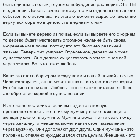
и
быть единым с целым, глубокое побуждение растворить Я и ТЫ
е
в единении. Любовь такова, потому что мы отделены от нашего
собственного источника; из этого отделения вырастает желание
вернуться обратно в целое, стать единым с ним.
Если вы вынете дерево из почвы, если вы вырвете его с корнем,
то дерево будет чувствовать огромное желание быть снова
укорененным в почве, потому что это было его реальней
жизнью. Теперь оно умирает. Отделенное, дерево не может
существовать. Оно должно существовать в земле, с землей,
через землю. Вот что такое любовь.
Ваше эго стало барьером между вами и вашей почвой - целым.
Человек задушен, он не может дышать, он утратил свои корни.
Его больше не питают. Любовь - это желание питания; любовь -
это обретение корней в существовании.
И это легче достижимо, если вы падаете в полную
противоположность, вот почему мужчину влечет к женщине,
женщину влечет к мужчине. Мужчина может найти свою почву
через женщину, и женщина может найти свое "заземление"
через мужчину. Они дополняют друг друга. Один мужчина - это
половина, отчаянно нуждающаяся стать целым. Женщина - это