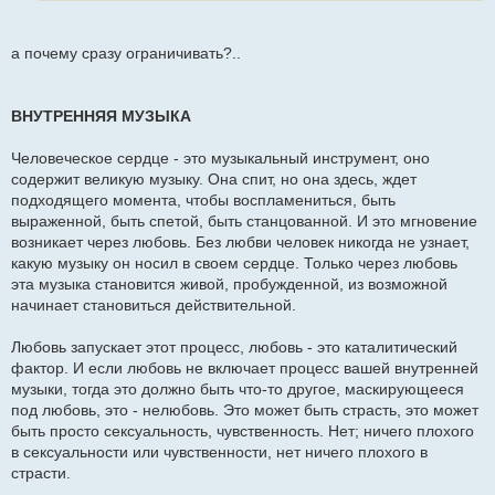
е
н
и
е
а почему сразу ограничивать?..
ВНУТРЕННЯЯ МУЗЫКА
Человеческое сердце - это музыкальный инструмент, оно
содержит великую музыку. Она спит, но она здесь, ждет
подходящего момента, чтобы воспламениться, быть
выраженной, быть спетой, быть станцованной. И это мгновение
возникает через любовь. Без любви человек никогда не узнает,
какую музыку он носил в своем сердце. Только через любовь
эта музыка становится живой, пробужденной, из возможной
начинает становиться действительной.
Любовь запускает этот процесс, любовь - это каталитический
фактор. И если любовь не включает процесс вашей внутренней
музыки, тогда это должно быть что-то другое, маскирующееся
под любовь, это - нелюбовь. Это может быть страсть, это может
быть просто сексуальность, чувственность. Нет; ничего плохого
в сексуальности или чувственности, нет ничего плохого в
страсти.