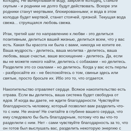
колодец. Не вычерпывайте воду, закройте колодец, станьте
скупым - и родники не долго будут действовать. Вскоре эти
родники станут мертвыми, блокированными; и вода в этом
колодце будет мертвой, станет стоячей, грязной. Текущая вода
свежа... струящаяся любовь свежа.
Итак, третий шаг по направлению к любви - это делиться
позитивным, делиться вашей жизнью, делиться всем, что у вас
есть. Какая бы красота ни была с вами, никогда не копите ее.
Ваша мудрость - делитесь, ваша молитва - делитесь, ваша
любовь, ваше счастье, ваше восхищение - делитесь. Да, если
вы не можете никого найти, делитесь с собаками - но делитесь.
Разделите это со скалами - но делитесь. Когда у вас есть перлы
- разбросайте их - не беспокойтесь о том, свиньи здесь или
святые, просто бросьте их. Ибо это то, что отдается.
Накопительство отравляет сердце. Всякое накопительство есть
отрава. Если вы делитесь, ваша система будет свободна от
ядов. И когда вы даете, не ждите благодарности. Чувствуйте
благодарность человеку, который позволил вам разделить что-
то с ним. Не иначе! Не считайте в глубине вашего сердца, что
ему следовало бы быть благодарным, потому что вы что-то
разделили с ним. Нет - сами чувствуйте благодарность за то, что
он готов был выслушать вас, разделить некоторую энергию с