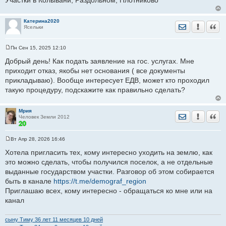
Участки в Колывани, Раздольном, Плотниково
е
н
и
е
Катерина2020
Отправить лич
Уведомить
Цита
Ясельки
Пн Сен 15, 2025 12:10
С
о
Добрый день! Как подать заявление на гос. услугах. Мне
о
приходит отказ, якобы нет основания ( все документы
б
щ
прикладываю). Вообще интересует ЕДВ, может кто проходил
е
такую процедуру, подскажите как правильно сделать?
н
и
е
Мрия
Отправить лич
Уведомить
Цита
Человек Земли 2012
Вт Апр 28, 2026 16:46
С
о
Хотела пригласить тех, кому интересно уходить на землю, как
о
это можно сделать, чтобы получился поселок, а не отдельные
б
щ
выданные государством участки. Разговор об этом собирается
е
быть в канале
н
https://t.me/demograf_region
и
Приглашаю всех, кому интересно - обращаться ко мне или на
е
канал
сыну Тиму 36 лет 11 месяцев 10 дней