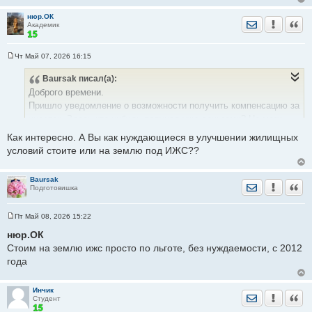
нюр.ОК
Отправить лич
Уведомить
Цита
Академик
Чт Май 07, 2026 16:15
С
о
Baursak
писал(а):
о
б
Доброго времени.
щ
е
Пришло уведомление о возможности получить компенсацию за
н
участок. Здесь кто нибудь получал уже деньгами? Не могу
и
е
понять, можно ли вложить их в имеющуюся ипотеку или
Как интересно. А Вы как нуждающиеся в улучшении жилищных
использовать как первоначальный взнос на покупку квартиры
условий стоите или на землю под ИЖС??
(не дома)
Дозвониться три дня не могу по указанным номерам. А
Baursak
съездить нет возможности
Отправить лич
Уведомить
Цита
Подготовишка
Пт Май 08, 2026 15:22
С
о
нюр.ОК
о
Стоим на землю ижс просто по льготе, без нуждаемости, с 2012
б
щ
года
е
н
и
е
Инчик
Отправить лич
Уведомить
Цита
Студент