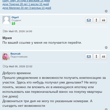
сыну Тему 34 годa 9 месяцев 19 дней
доче Тонечке 28 лет 1 месяц 15 дней
доче Милочке 20 лет 3 месяца 13 дней
OlgaV
Отправить лич
Уведомить
Цита
Студент
Вт Май 05, 2026 14:00
С
о
Мрия
о
По вашей ссылке у меня не получается перейти.
б
щ
е
н
Baursak
и
Отправить лич
Уведомить
Цита
Подготовишка
е
Ср Май 06, 2026 22:02
С
о
Доброго времени.
о
Пришло уведомление о возможности получить компенсацию за
б
щ
участок. Здесь кто нибудь получал уже деньгами? Не могу
е
понять, можно ли вложить их в имеющуюся ипотеку или
н
и
использовать как первоначальный взнос на покупку квартиры
е
(не дома)
Дозвониться три дня не могу по указанным номерам. А
съездить нет возможности