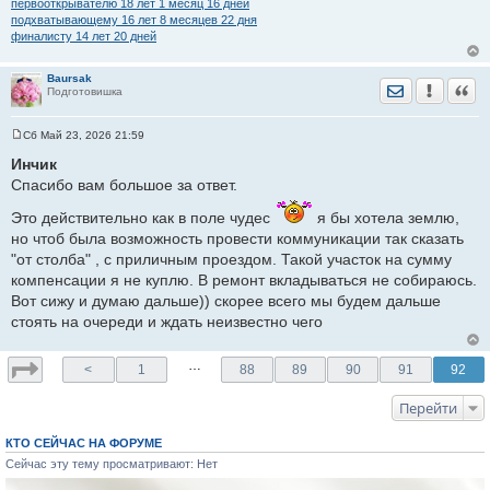
первооткрывателю 18 лет 1 месяц 16 дней
подхватывающему 16 лет 8 месяцев 22 дня
финалисту 14 лет 20 дней
Baursak
Отправить лич
Уведомить
Цита
Подготовишка
Сб Май 23, 2026 21:59
С
о
Инчик
о
Спасибо вам большое за ответ.
б
щ
е
Это действительно как в поле чудес
я бы хотела землю,
н
но чтоб была возможность провести коммуникации так сказать
и
е
"от столба" , с приличным проездом. Такой участок на сумму
компенсации я не куплю. В ремонт вкладываться не собираюсь.
Вот сижу и думаю дальше)) скорее всего мы будем дальше
стоять на очереди и ждать неизвестно чего
…
<
1
88
89
90
91
92
Перейти
КТО СЕЙЧАС НА ФОРУМЕ
Сейчас эту тему просматривают: Нет