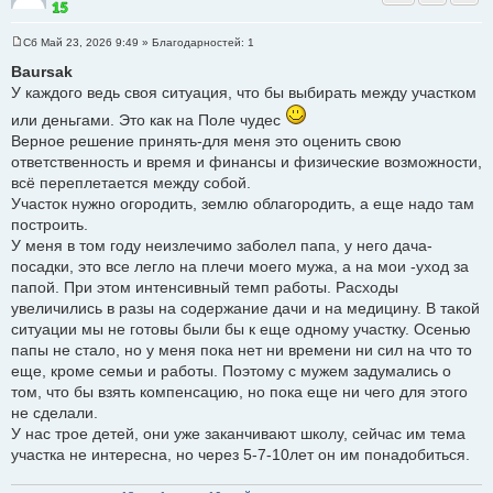
Сб Май 23, 2026 9:49
» Благодарностей:
1
С
о
Baursak
о
У каждого ведь своя ситуация, что бы выбирать между участком
б
щ
или деньгами. Это как на Поле чудес
е
н
Верное решение принять-для меня это оценить свою
и
е
ответственность и время и финансы и физические возможности,
всё переплетается между собой.
Участок нужно огородить, землю облагородить, а еще надо там
построить.
У меня в том году неизлечимо заболел папа, у него дача-
посадки, это все легло на плечи моего мужа, а на мои -уход за
папой. При этом интенсивный темп работы. Расходы
увеличились в разы на содержание дачи и на медицину. В такой
ситуации мы не готовы были бы к еще одному участку. Осенью
папы не стало, но у меня пока нет ни времени ни сил на что то
еще, кроме семьи и работы. Поэтому с мужем задумались о
том, что бы взять компенсацию, но пока еще ни чего для этого
не сделали.
У нас трое детей, они уже заканчивают школу, сейчас им тема
участка не интересна, но через 5-7-10лет он им понадобиться.