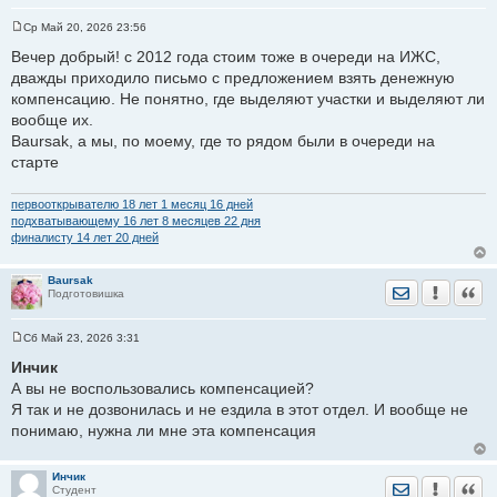
Ср Май 20, 2026 23:56
С
о
Вечер добрый! с 2012 года стоим тоже в очереди на ИЖС,
о
дважды приходило письмо с предложением взять денежную
б
щ
компенсацию. Не понятно, где выделяют участки и выделяют ли
е
вообще их.
н
и
Baursak, а мы, по моему, где то рядом были в очереди на
е
старте
первооткрывателю 18 лет 1 месяц 16 дней
подхватывающему 16 лет 8 месяцев 22 дня
финалисту 14 лет 20 дней
Baursak
Отправить лич
Уведомить
Цита
Подготовишка
Сб Май 23, 2026 3:31
С
о
Инчик
о
А вы не воспользовались компенсацией?
б
щ
Я так и не дозвонилась и не ездила в этот отдел. И вообще не
е
понимаю, нужна ли мне эта компенсация
н
и
е
Инчик
Отправить лич
Уведомить
Цита
Студент