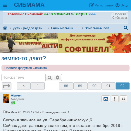
СИБМАМА
Рeгиcтpaция
Вход
Готовим с Сибмамой:
ЗАГОТОВКИ ИЗ ОГУРЦОВ
>>>>
Новости
Сибмамы
Дети - уход за детьми, питание и воспитание детей.
Наши малыши. Общение ровесников и соратников
Земельный вопрос
ои
ск
землю-то дают?
Правила форумов Сибмама
…
<
1
88
89
90
91
92
Жемчуг
Отправить лич
Уведомить
Цита
Академик
Пн Июл 28, 2025 19:54
» Благодарностей:
1
С
о
Сегодня звонила на ул. Серебренниковскую,6
о
Сейчас дают дачные участки тем, кто вставал в ноябре 2019 г.
б
щ