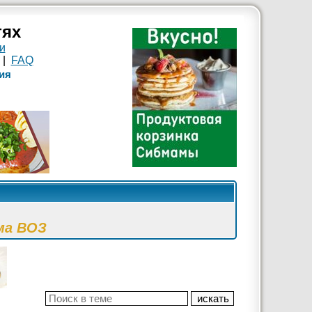
тях
и
|
FAQ
ия
ма ВОЗ