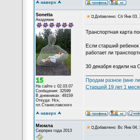
⮝ наверх ⮝
Sonetta
Добавлено: Сб Янв 03, 
Академик
Транспортная карта по
Если старший ребенок 1
работает ли транспорт
30 декабря ездили на О
_________________
Продам разное (мне ли
На сайте с 02.03.07
Старшей 19 лет 1 меся
Сообщения: 32599
В дневниках: 49159
Откуда: Нск,
пл.Станиславского
⮝ наверх ⮝
Мюмла
Добавлено: Вс Янв 04, 
Сюрприз года 2013