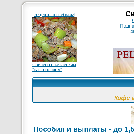
Си
[Рецепты от сибмам]
Подпи
Свинина с китайским
"настроением"
Кофе 
Пособия и выплаты - до 1,5