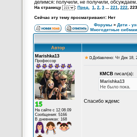
делимся: получили, не получили, обсуждаем.
На страницу
:
Пред.
1
,
2
,
3
...
221
,
222
,
22
Сейчас эту тему просматривают: Нет
Форумы
»
Дети - у
Многодетные сибма
Автор
Marishka13
Добавлено: Чт Дек 18, 
Профессор
КМСВ
писал(а):
Marishka13
Не было пока.
Спасибо ждемс
На сайте с 12.08.09
Сообщения: 5166
В дневниках: 168