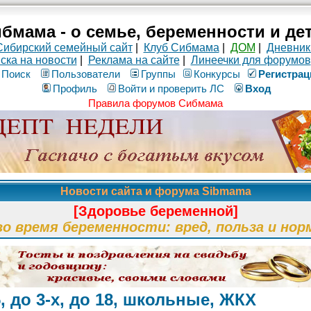
бмама - о семье, беременности и де
Сибирский семейный сайт
|
Клуб Сибмама
|
ДОМ
|
Дневник
ска на новости
|
Реклама на сайте
|
Линеечки для форумов
Поиск
Пользователи
Группы
Конкурсы
Рeгиcтpaц
Профиль
Войти и проверить ЛС
Вход
Правила форумов Сибмама
Новости сайта и форума Sibmama
[Здоровье беременной]
во время беременности: вред, польза и нор
, до 3-х, до 18, школьные, ЖКХ