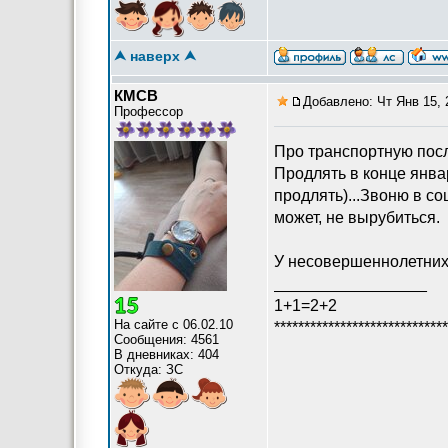
⮝ наверх ⮝
КМСВ
Добавлено: Чт Янв 15, 
Профессор
Про транспортную посл
Продлять в конце янва
продлять)...Звоню в со
может, не вырубиться.
У несовершеннолетних 
_________________
1+1=2+2
На сайте с 06.02.10
*****************************
Сообщения: 4561
В дневниках: 404
Откуда: ЗС