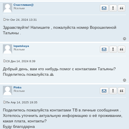
н
Счастливая@
и
Отправить лич
Уведомить
Цита
Ясельки
е
Чт Окт 24, 2024 13:31
С
о
Здравствуйте! Напишите , пожалуйста номер Ворошилиной
о
Татьяны .
б
щ
е
н
lopatskaya
и
Отправить лич
Уведомить
Цита
Ясельки
е
Сб Дек 14, 2024 8:39
С
о
Добрый день, вам кто нибудь помог с контактами Татьяны?
о
Поделитесь пожалуйста 🙏
б
щ
е
н
Pinks
и
Отправить лич
Уведомить
Цита
Ясельки
е
Пн Апр 14, 2025 19:35
С
о
Поделитесь пожалуйста контактами ТВ в личные сообщения .
о
Хотелось уточнить актуальную информацию о её проживании,
б
щ
какая плата, контакты?
е
Буду благодарна
н