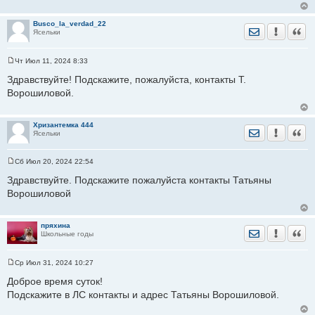
е
н
Busco_la_verdad_22
и
Отправить лич
Уведомить
Цита
Ясельки
е
Чт Июл 11, 2024 8:33
С
о
Здравствуйте! Подскажите, пожалуйста, контакты Т.
о
Ворошиловой.
б
щ
е
н
Хризантемка 444
и
Отправить лич
Уведомить
Цита
Ясельки
е
Сб Июл 20, 2024 22:54
С
о
Здравствуйте. Подскажите пожалуйста контакты Татьяны
о
Ворошиловой
б
щ
е
н
пряхина
и
Отправить лич
Уведомить
Цита
Школьные годы
е
Ср Июл 31, 2024 10:27
С
о
Доброе время суток!
о
Подскажите в ЛС контакты и адрес Татьяны Ворошиловой.
б
щ
е