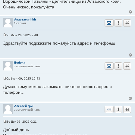
Ворошиловой Татьяны - целительницы из Алтайского края.
е
Очень нужно, пожалуйста
н
и
е
Анастасияhhh
Отправить лич
Уведомить
Цита
Ясельки
Чт Июн 26, 2025 2:48
С
о
Здраствуйте!подскажите пожалуйста адрес и телефон🙏
о
б
щ
е
н
Budoka
и
Отправить лич
Уведомить
Цита
застенчивый папа
е
Ср Июл 09, 2025 15:43
С
о
Думаю тему можно закрывать, никто не пишет адрес и
о
телефон…
б
щ
е
н
Алексей грин
и
Отправить лич
Уведомить
Цита
застенчивый папа
е
Вс Дек 07, 2025 0:21
С
о
Добрый день
о