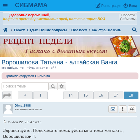
СИБМАМА
Рeгиcтpaция
Вход
[Здоровье беременной]
Новости
Кофе во время беременности: вред, польза и норма ВОЗ
Сибмамы
Работа. Отдых. Общие вопросы
Обо всем
Как страшно жить
ои
ск
Ворошилова Татьяна - алтайская Ванга
кто-нибудь что-нибудь знает о ней?
Правила форумов Сибмама
…
<
1
14
15
16
17
18
Dima 1988
Отправить лич
Уведомить
Цита
застенчивый папа
Сб Июн 22, 2024 14:15
С
о
Здравствуйте. Подскажите пожалуйста мне тоже контакты,
о
Ворошиловой Т.
б
щ