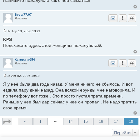
Напишите пожалуйста как с ней связаться
б
щ
е
н
Sveta77.07
и
Отправить лич
Уведомить
Цита
Ясельки
е
Пн Апр 13, 2026 13:21
С
о
KPS
о
Подскажите адрес этой женщины пожалуйста🙏
б
щ
е
н
Катерина054
и
Отправить лич
Уведомить
Цита
Ясельки
е
Вс Авг 02, 2026 19:19
С
о
Я у неё была два года назад. У меня ничего не сбылось. И вот
о
ездила пару дней назад. Она всякой ерунды мне наговорила. И
б
щ
по телефону вот тоже . Это просто пустая трата времени.
е
Раньше у нее был дар сейчас у нее он пропал . Не надо тратить
н
и
свое время
е
…
<
1
14
15
16
17
18
Перейти