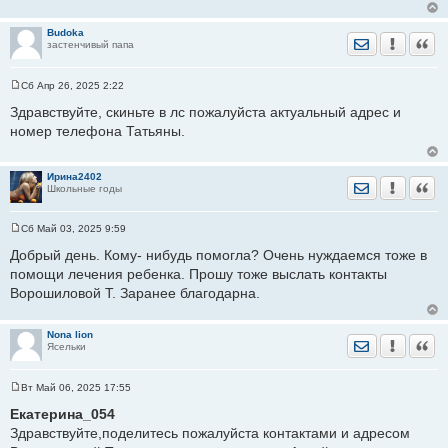
и
е
Budoka
Отправить лич
Уведомить
Цита
застенчивый папа
Сб Апр 26, 2025 2:22
С
о
Здравствуйте, скиньте в лс пожалуйста актуальный адрес и
о
номер телефона Татьяны.
б
щ
е
н
Ирина2402
и
Отправить лич
Уведомить
Цита
Школьные годы
е
Сб Май 03, 2025 9:59
С
о
Добрый день. Кому- нибудь помогла? Очень нуждаемся тоже в
о
помощи лечения ребенка. Прошу тоже выслать контакты
б
щ
Ворошиловой Т. Заранее благодарна.
е
н
и
е
Nona lion
Отправить лич
Уведомить
Цита
Ясельки
Вт Май 06, 2025 17:55
С
о
Екатерина_054
о
Здравствуйте,поделитесь пожалуйста контактами и адресом
б
щ