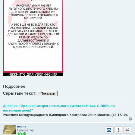
Подробнее:
Скрытый текст:
Показать
Дневник: "Хроники межрегионального риэлтора Н-ска. С 2000г. по
настоящий день)"
Участник Международного Жилищного Конгресса'25г. в Москве. (13-17.10).
ясена
Отправить лич
Уведомить
Цита
Профессор