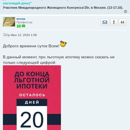
настоящий день)"
Участник Международного Жилищного Конгресса'25г. в Москве. (13-17.10).
ясена
Отправить лич
Уведомить
Цита
Профессор
Ср Июн 12, 2024 1:08
С
о
о
Доброго времени суток Всем!
б
щ
е
В данный момент, про льготную ипотеку можно сказать не
н
только следующей цифрой:
и
е