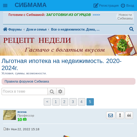
СИБМАМА
Рeгиcтpaция
Вход
Готовим с Сибмамой:
ЗАГОТОВКИ ИЗ ОГУРЦОВ
>>>>
Новости
Сибмамы
Форумы
Дом и семья
Все о недвижимости. Дома, квартиры, коттеджи
ои
ск
Льготная ипотека на недвижимость. 2020-
2024г.
Условия, суммы, возможности.
Правила форумов Сибмама
<
1
2
3
4
5
ясена
Отправить лич
Уведомить
Цита
Профессор
Вт Ноя 22, 2022 15:18
С
о