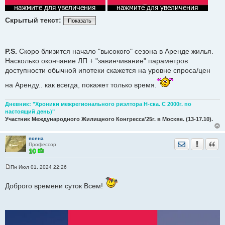
Скрытый текст:
Показать
P.S.
Скоро близится начало "высокого" сезона в Аренде жилья.
Насколько окончание ЛП + "завинчивание" параметров
доступности обычной ипотеки скажется на уровне спроса/цен
на Аренду.. как всегда, покажет только время.
Дневник: "Хроники межрегионального риэлтора Н-ска. С 2000г. по
настоящий день)"
Участник Международного Жилищного Конгресса'25г. в Москве. (13-17.10).
ясена
Отправить лич
Уведомить
Цита
Профессор
Пн Июл 01, 2024 22:26
С
о
о
Доброго времени суток Всем!
б
щ
е
н
и
е