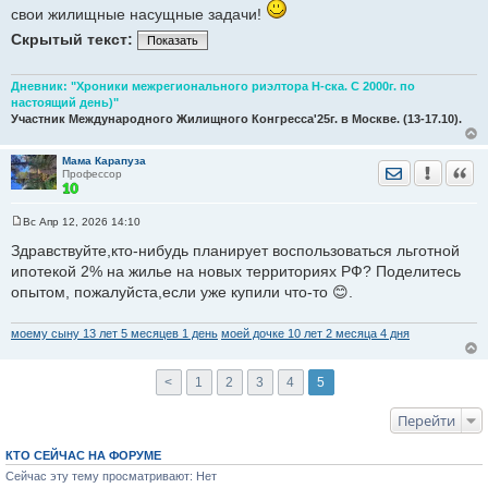
свои жилищные насущные задачи!
Скрытый текст:
Показать
Дневник: "Хроники межрегионального риэлтора Н-ска. С 2000г. по
настоящий день)"
Участник Международного Жилищного Конгресса'25г. в Москве. (13-17.10).
Мама Карапуза
Отправить лич
Уведомить
Цита
Профессор
Вс Апр 12, 2026 14:10
С
о
Здравствуйте,кто-нибудь планирует воспользоваться льготной
о
ипотекой 2% на жилье на новых территориях РФ? Поделитесь
б
щ
опытом, пожалуйста,если уже купили что-то 😊.
е
н
и
моему сыну 13 лет 5 месяцев 1 день
моей дочке 10 лет 2 месяца 4 дня
е
<
1
2
3
4
5
Перейти
КТО СЕЙЧАС НА ФОРУМЕ
Сейчас эту тему просматривают: Нет