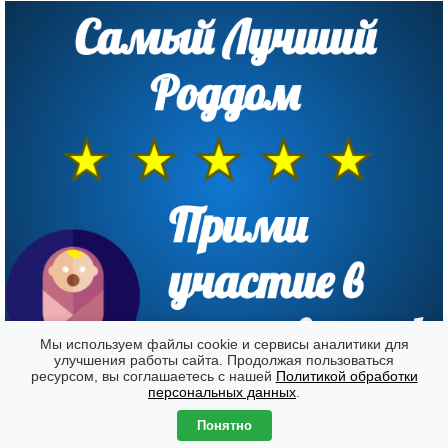
Мы используем файлы cookie и сервисы аналитики для
улучшения работы сайта. Продолжая пользоваться
ресурсом, вы соглашаетесь с нашей
Политикой обработки
Форумы
Часовой пояс: GMT + 7
персональных данных
.
Создано на основе
phpBB
® Forum Software © phpBB Limited
Понятно