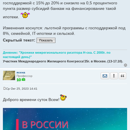
господдержкой с 15% до 20% и снизило на 0,5 процентного
пункта размер субсидий банкам на финансирование такой
ипотеки.
Изменения коснутся: льготной программы с господдержкой под
8%, семейной, IT-ипотеки и сельской.
Скрытый текст:
Показать
Дневник: "Хроники межрегионального риэлтора Н-ска. С 2000г. по
настоящий день)"
Участник Международного Жилищного Конгресса'25г. в Москве. (13-17.10).
ясена
Отправить лич
Уведомить
Цита
Профессор
Ср Окт 25, 2023 14:41
С
о
о
Доброго времени суток Всем!
б
щ
е
н
и
е