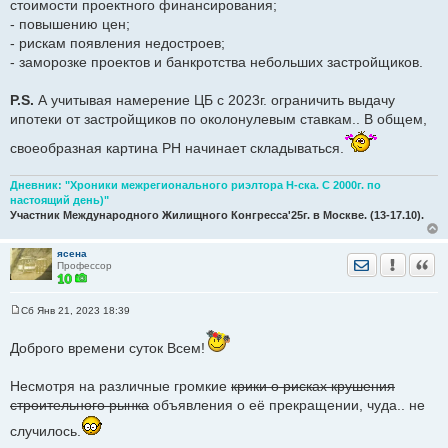
стоимости проектного финансирования;
- повышению цен;
- рискам появления недостроев;
- заморозке проектов и банкротства небольших застройщиков.
P.S.
А учитывая намерение ЦБ с 2023г. ограничить выдачу
ипотеки от застройщиков по околонулевым ставкам.. В общем,
своеобразная картина РН начинает складываться.
Дневник: "Хроники межрегионального риэлтора Н-ска. С 2000г. по
настоящий день)"
Участник Международного Жилищного Конгресса'25г. в Москве. (13-17.10).
ясена
Отправить лич
Уведомить
Цита
Профессор
Сб Янв 21, 2023 18:39
С
о
о
Доброго времени суток Всем!
б
щ
е
Несмотря на различные громкие
крики о рисках крушения
н
строительного рынка
объявления о её прекращении, чуда.. не
и
е
случилось.