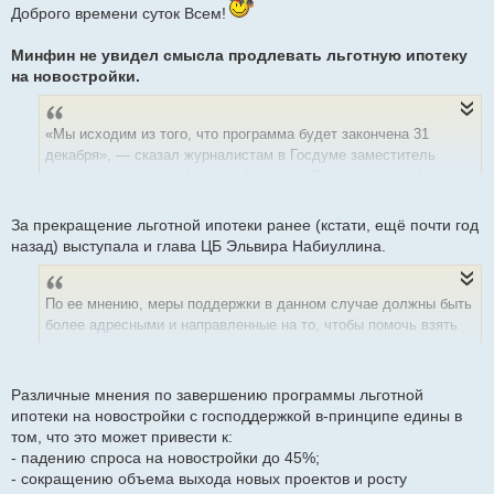
о
Доброго времени суток Всем!
б
щ
е
Минфин не увидел смысла продлевать льготную ипотеку
н
на новостройки.
и
е
«Мы исходим из того, что программа будет закончена 31
декабря», — сказал журналистам в Госдуме заместитель
министра финансов Алексей Моисеев. По его словам, Минфин
не видит необходимости в новых мерах поддержки рынка
новостроек.
За прекращение льготной ипотеки ранее (кстати, ещё почти год
Скрытый текст:
Показать
назад) выступала и глава ЦБ Эльвира Набиуллина.
По ее мнению, меры поддержки в данном случае должны быть
более адресными и направленные на то, чтобы помочь взять
ипотеку тем группам населения, «где это, на наш взгляд,
необходимо».
Различные мнения по завершению программы льготной
Широкомасштабное продление программы может
ипотеки на новостройки с господдержкой в-принципе едины в
способствовать сохранению высоких цен на жилье, считает
том, что это может привести к:
Набиуллина.
- падению спроса на новостройки до 45%;
Скрытый текст:
Показать
- сокращению объема выхода новых проектов и росту