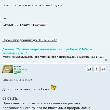
Всего лишь повысились % на 1 пункт.
P.S.
Скрытый текст:
Показать
Сроки продления: до 01.07.2024г.
Дневник: "Хроники межрегионального риэлтора Н-ска. С 2000г. по
настоящий день)"
Участник Международного Жилищного Конгресса'25г. в Москве. (13-17.10).
ясена
Отправить лич
Уведомить
Цита
Профессор
Пт Сен 15, 2023 23:32
С
о
о
Доброго времени суток Всем!
б
щ
е
09.09.23г.
н
Правительство повысило минимальный размер
и
е
первоначального взноса по ипотечным программам с