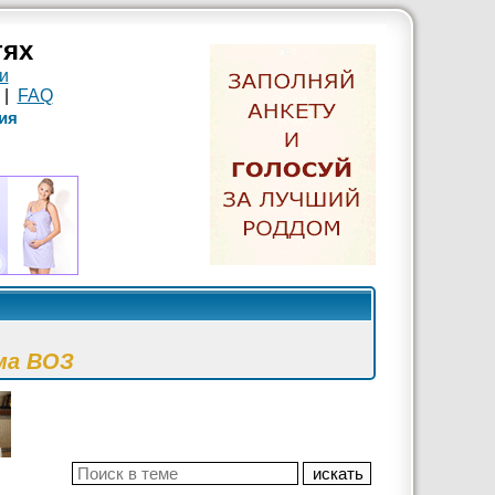
тях
и
|
FAQ
ия
ма ВОЗ