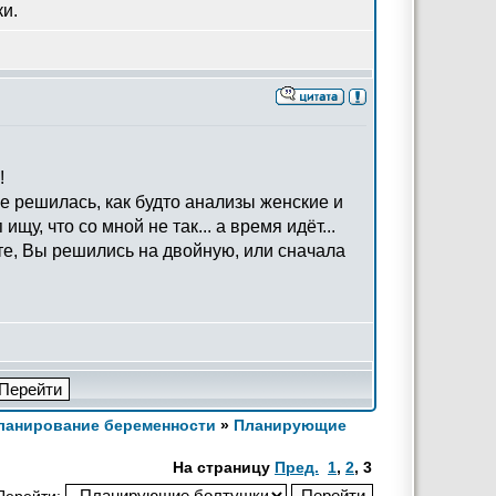
ки.
!
е решилась, как будто анализы женские и
у, что со мной не так... а время идёт...
те, Вы решились на двойную, или сначала
Планирование беременности
»
Планирующие
На страницу
Пред.
1
,
2
,
3