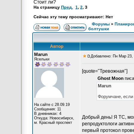
Стоит ли?
На страницу
Пред.
1
,
2
,
3
Сейчас эту тему просматривают: Нет
Форумы
»
Планиров
болтушки
Автор
Marun
Добавлено: Пн Мар 23, 
Ясельки
[quote="Тревожная"]
Ghost Moon
писа
Marun
Форумчане, если 
На сайте с 28.09.19
Сообщения: 11
В дневниках: 4
Добрый день! Я ТС, мог
Откуда: Новосибирск,
м. Красный проспект
репродуктологи активне
первый протокол прове