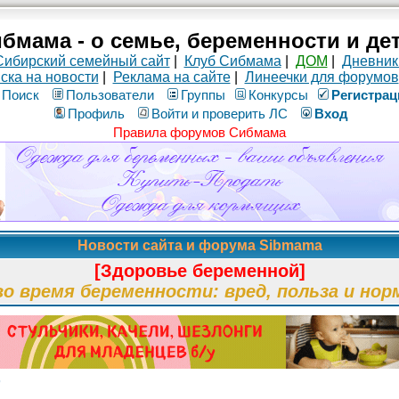
бмама - о семье, беременности и де
Сибирский семейный сайт
|
Клуб Сибмама
|
ДОМ
|
Дневник
ска на новости
|
Реклама на сайте
|
Линеечки для форумов
Поиск
Пользователи
Группы
Конкурсы
Рeгиcтpaц
Профиль
Войти и проверить ЛС
Вход
Правила форумов Сибмама
Новости сайта и форума Sibmama
[Здоровье беременной]
во время беременности: вред, польза и нор
т