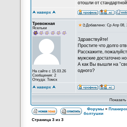
отошли от стандартной 
⮝ наверх ⮝
Тревожная
Добавлено: Ср Апр 08, 
Ясельки
Здравствуйте!
Простите что долго от
Расскажите, пожалуйст
мужские достаточно нор
А как Вы вышли на "св
одного?
На сайте с 15.03.26
Сообщения: 2
Откуда: Томск
⮝ наверх ⮝
Показать
Форумы
»
Планиров
болтушки
Страница
3
из
3