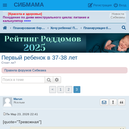
СИБМАМА
Рeгиcтpaция
Вход
[Красота и здоровье]
Новости
Похудение по дням менструального цикла: питание и
Сибмамы
калькулятор
>>>>
Планирование беременности. Беременность и роды.
Хочу ребенка! Планирование беременности
Планирующие болтушки
ои
ск
Первый ребенок в 37-38 лет
Стоит ли?
Правила форумов Сибмама
<
1
2
3
Marun
Отправить лич
Уведомить
Цита
Ясельки
Пн Мар 23, 2026 22:41
С
о
[quote="Тревожная"]
о
б