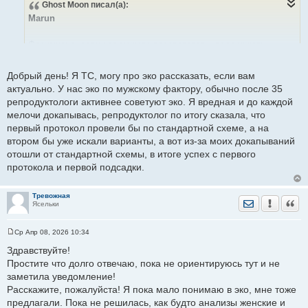
Ghost Moon
писал(а):
щ
е
Marun
н
и
е
Форумчане, если что можете посоветовать, поддержать -
пожалуйста, очень нужно
Добрый день! Я ТС, могу про эко рассказать, если вам
актуально. У нас эко по мужскому фактору, обычно после 35
репродуктологи активнее советуют эко. Я вредная и до каждой
мелочи докапывась, репродуктолог по итогу сказала, что
первый протокол провели бы по стандартной схеме, а на
втором бы уже искали варианты, а вот из-за моих докапываний
отошли от стандартной схемы, в итоге успех с первого
протокола и первой подсадки.
Тревожная
Отправить лич
Уведомить
Цита
Ясельки
Ср Апр 08, 2026 10:34
С
о
Здравствуйте!
о
Простите что долго отвечаю, пока не ориентируюсь тут и не
б
щ
заметила уведомление!
е
Расскажите, пожалуйста! Я пока мало понимаю в эко, мне тоже
н
и
предлагали. Пока не решилась, как будто анализы женские и
е