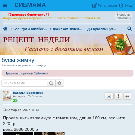
СИБМАМА
Рeгиcтpaция
Вход
[Здоровье беременной]
Новости
Кофе во время беременности: вред, польза и норма ВОЗ
Сибмамы
Барнаул и Алтайский край
Доска объявлений г. Барнаул
ДО Красота и уход за телом в Барнауле
ои
ск
бусы жемчуг
+ комплект из розового кварца
Правила форумов Сибмама
Наталья Ворожцова
Отправить лич
Уведомить
Цита
Аспирант Сибмамы
Вс Мар 15, 2026 11:13
С
о
Продам нить из жемчуга с гематитом, длина 160 см, вес нити
о
220 гр.
б
щ
цена
2500
2000 р
е
н