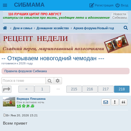
СИБМАМА
Рeгиcтpaция
Вход
110 ЛУЧШИХ ЦИТАТ ПРО АВГУСТ
Новости
статусы со смыслом про жизнь, уходящее лето и вдохновение
Сибмамы
Дом и семья
Домашнее хозяйство
Архив форума Новый год
ои
ск
-- Открываем новогодний чемодан ---
готовимся к 2026 году
Правила форумов Сибмама
…
<
1
215
216
217
218
Варвара Плюшкина
Отправить лич
Уведомить
Цита
Сон в летнюю ночь
Вт Янв 20, 2026 15:21
С
о
Всем привет
о
б