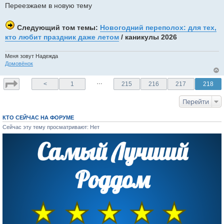
щ
Переезжаем в новую тему
е
н
и
е
Следующий том темы:
Новогодний переполох: для тех,
кто любит праздник даже летом
/ каникулы 2026
Меня зовут Надежда
Домовёнок
…
<
1
215
216
217
218
Перейти
КТО СЕЙЧАС НА ФОРУМЕ
Сейчас эту тему просматривают: Нет