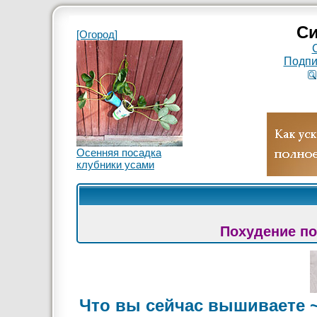
Си
[Огород]
Подпи
Осенняя посадка
клубники усами
Похудение по
Что вы сейчас вышиваете 