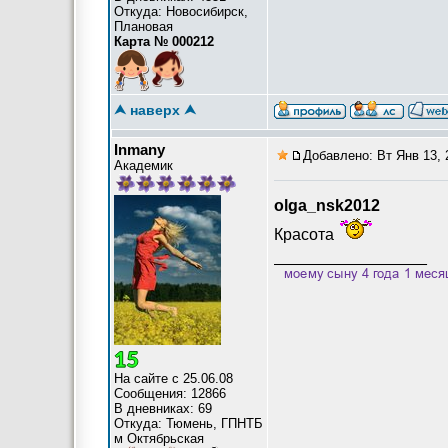
Откуда: Новосибирск,
Плановая
Карта № 000212
⮝ наверх ⮝
Inmany
Добавлено: Вт Янв 13, 
Академик
olga_nsk2012
Красота
_________________
На сайте с 25.06.08
Сообщения: 12866
В дневниках: 69
Откуда: Тюмень, ГПНТБ
м Октябрьская