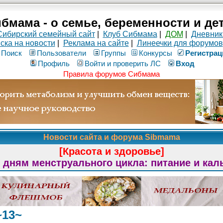
бмама - о семье, беременности и де
Сибирский семейный сайт
|
Клуб Сибмама
|
ДОМ
|
Дневник
ска на новости
|
Реклама на сайте
|
Линеечки для форумов
Поиск
Пользователи
Группы
Конкурсы
Рeгиcтpaц
Профиль
Войти и проверить ЛС
Вход
Правила форумов Сибмама
Новости сайта и форума Sibmama
[Красота и здоровье]
 дням менструального цикла: питание и кал
~13~