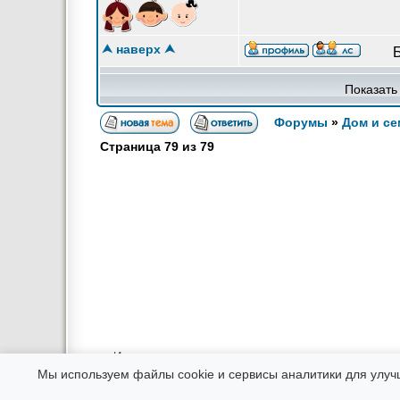
⮝ наверх ⮝
Показать
Форумы
»
Дом и се
Страница
79
из
79
Использование материалов возможно только в интернете при
Администрация не несет ответственности за соо
Мы используем файлы cookie и сервисы аналитики для улуч