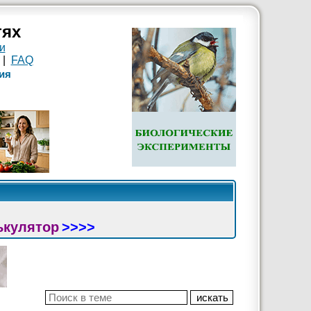
тях
и
|
FAQ
ия
ькулятор
>>>>