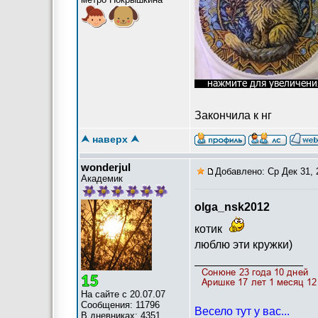
Закончила к нг
⮝ наверх ⮝
wonderjul
Добавлено: Ср Дек 31, 
Академик
olga_nsk2012
котик
люблю эти кружки)
_________________
На сайте с 20.07.07
Сообщения: 11796
Весело тут у вас...
В дневниках: 4351