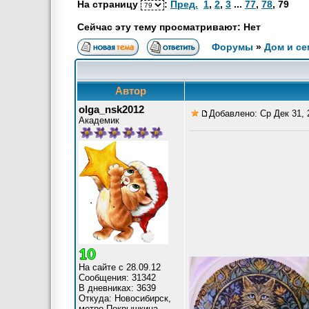
На страницу
:
Пред.
1
,
2
,
3
...
77
,
78
,
79
Сейчас эту тему просматривают: Нет
Форумы
»
Дом и се
Автор
olga_nsk2012
Добавлено: Ср Дек 31, 
Академик
На сайте с 28.09.12
Сообщения: 31342
В дневниках: 3639
Откуда: Новосибирск,
метро Покрышкина