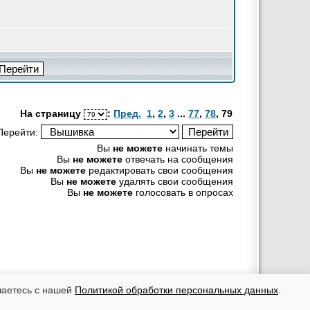
На страницу
:
Пред.
1
,
2
,
3
...
77
,
78
,
79
Перейти:
Вы
не можете
начинать темы
Вы
не можете
отвечать на сообщения
Вы
не можете
редактировать свои сообщения
Вы
не можете
удалять свои сообщения
Вы
не можете
голосовать в опросах
рекламных материалов ответственность несут рекламодатели.
оровья, необходимо консультироваться с врачом.
шаетесь с нашей
Политикой обработки персональных данных
.