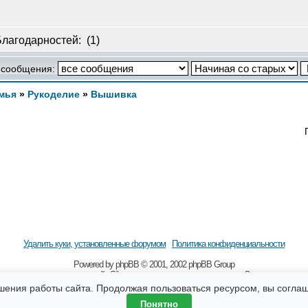
Благодарностей:
(1)
 сообщения:
мья
»
Рукоделие
»
Вышивка
Удалить куки, установленные форумом
Политика конфиденциальности
Powered by
рhрВВ
© 2001, 2002 рhрВВ Grоuр
 наличии гиперссылки на сайт Sibmama.ru и с указанием авторства. За содержание 
бщения, оставляемые посетителями сайта. Помните, что по вопросам, касающимся зд
шения работы сайта. Продолжая пользоваться ресурсом, вы согла
Понятно