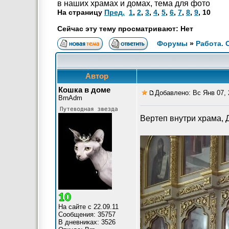
в наших храмах и домах, тема для фото
На страницу
Пред.
1
,
2
,
3
,
4
,
5
,
6
,
7
,
8
,
9
,
10
Сейчас эту тему просматривают: Нет
Форумы
»
Работа.
Автор
Кошка в доме
Добавлено: Вс Янв 07, 
BrnAdm
Вертеп внутри храма, 
На сайте с 22.09.11
Сообщения: 35757
В дневниках: 3526