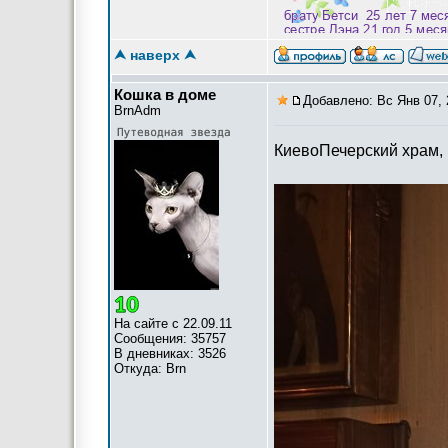
Мы демократию приветс
⮝ наверх ⮝
Кошка в доме
Добавлено: Вс Янв 07, 
BrnAdm
КиевоПечерский храм,
На сайте с 22.09.11
Сообщения: 35757
В дневниках: 3526
Откуда: Brn