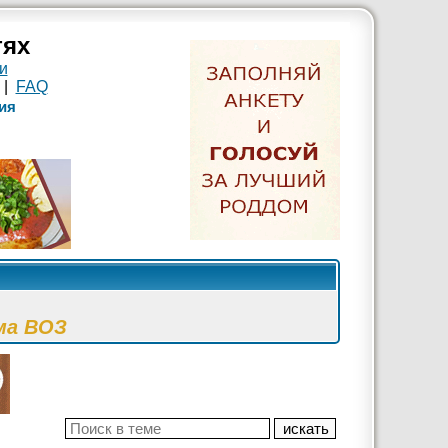
тях
и
|
FAQ
ия
ма ВОЗ