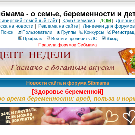
бмама - о семье, беременности и де
Сибирский семейный сайт
|
Клуб Сибмама
|
ДОМ
|
Дневник
ска на новости
|
Реклама на сайте
|
Линеечки для форумов
Поиск
Пользователи
Группы
Конкурсы
Рeгиcтpaц
Профиль
Войти и проверить ЛС
Вход
Правила форумов Сибмама
Новости сайта и форума Sibmama
[Здоровье беременной]
во время беременности: вред, польза и нор