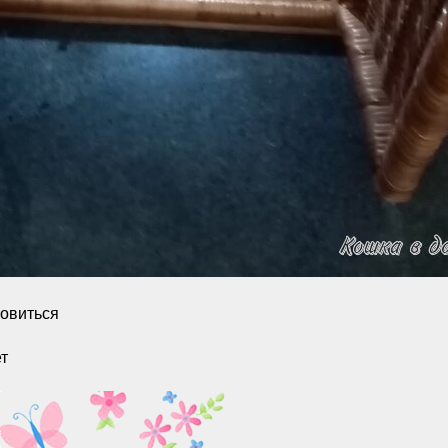
новиться
ет