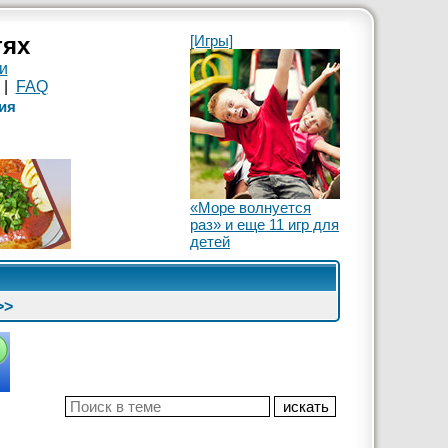
тях
[Игры]
и
|
FAQ
ия
«Море волнуется
раз» и еще 11 игр для
детей
>>