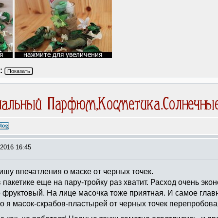
:
Показать
2016 16:45
ишу впечатления о маске от черных точек.
в пакетике еще на пару-тройку раз хватит. Расход очень эк
о фруктовый. На лице масочка тоже приятная. И самое главн
ько я масок-скрабов-пластырей от черных точек перепробов