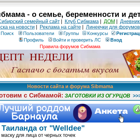
бмама - о семье, беременности и де
Сибирский семейный сайт
|
Клуб Сибмама
|
ДОМ
|
Дневник
ска на новости
|
Реклама на сайте
|
Линеечки для форумов
Поиск
Пользователи
Группы
Конкурсы
Рeгиcтpaц
Профиль
Войти и проверить ЛС
Вход
Правила форумов Сибмама
Новости сайта и форума Sibmama
отовим с Сибмамой:
ЗАГОТОВКИ ИЗ ОГУРЦОВ
>>
Таиланда от "Welldee"
 маску для лица от черных точек