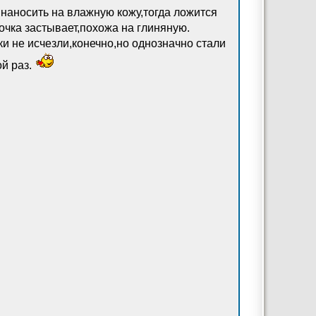
 наносить на влажную кожу,тогда ложится
очка застывает,похожа на глиняную.
и не исчезли,конечно,но однозначно стали
ой раз.