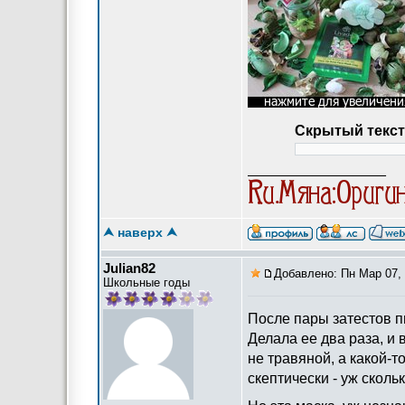
Скрытый текст
_________________
⮝ наверх ⮝
Julian82
Добавлено: Пн Мар 07, 
Школьные годы
После пары затестов п
Делала ее два раза, и 
не травяной, а какой-т
скептически - уж скол