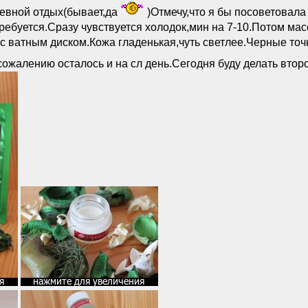
невной отдых(бывает,да
)Отмечу,что я бы посоветовала
требуется.Сразу чувствуется холодок,мин на 7-10.Потом мас
 ватным диском.Кожа гладенькая,чуть светлее.Черные точк
сожалению осталось и на сл день.Сегодня буду делать втор