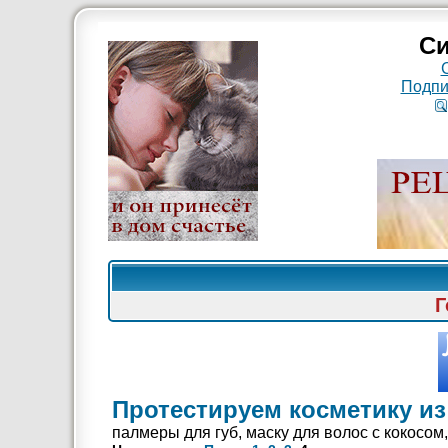
Си
Подпи
Г
Протестируем косметику из 
палмеры для губ, маску для волос с кокосом,