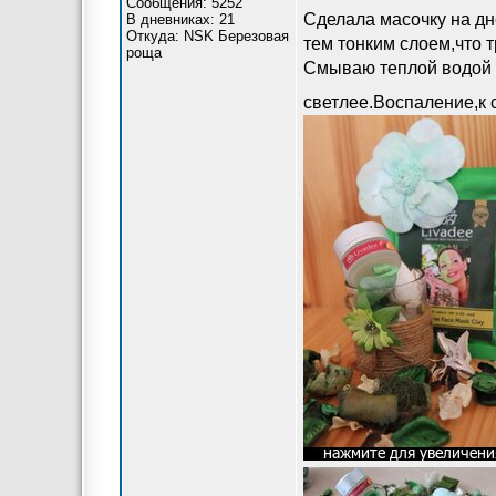
Сообщения: 5252
Сделала масочку на д
В дневниках: 21
Откуда: NSK Березовая
тем тонким слоем,что 
роща
Смываю теплой водой с
светлее.Воспаление,к 