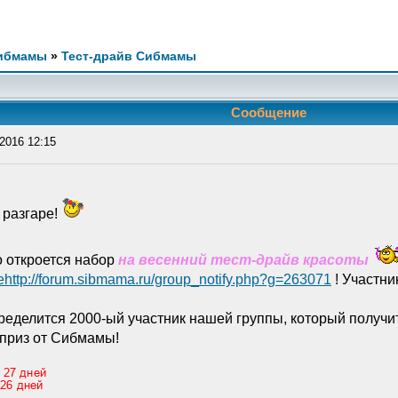
ибмамы
»
Тест-драйв Сибмамы
Сообщение
2016 12:15
 разгаре!
о откроется набор
на весенний тест-драйв красоты
еhttp://forum.sibmama.ru/group_notify.php?g=263071
! Участни
ределится 2000-ый участник нашей группы, который получ
 приз от Сибмамы!