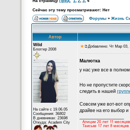
На страницу
Пред.
1
,
2
,
3
,
4
Сейчас эту тему просматривают: Нет
Форумы
»
Жизнь С
Автор
Wild
Добавлено: Чт Мар 03, 
Блоггер 2008
Малютка
у нас уже все в полном
Но не пропустите скор
следить в нашей
групп
Совсем уже вот-вот оп
На сайте с 19.06.05
драйве на его выбор и
Сообщения: 36802
_________________
В дневниках: 23698
Откуда: Academ City