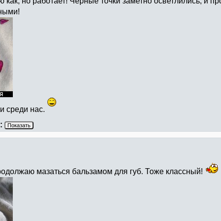
аю как, но работает! Черные точки заметно осветлились, и 
ными!
и среди нас.
:
Показать
родолжаю мазаться бальзамом для губ. Тоже классный!