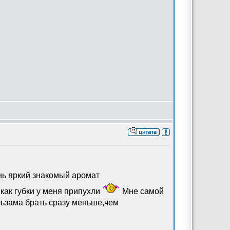
ень яркий знакомый аромат
как губки у меня припухли
Мне самой
бальзама брать сразу меньше,чем