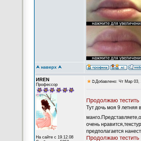
⮝ наверх ⮝
ИREN
Добавлено: Чт Мар 03, 
Профессор
Продолжаю тестить 
Тут дочь моя 9 летняя
манго.Представляете,о
очень нравится,текстур
предполагается нанест
На сайте с 19.12.08
Продолжаю тестить 