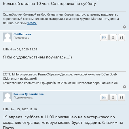
щ
Большой стол на 10 чел. Со вторника по субботу.
е
н
и
Скрапбукинг- большой выбор бумаги, чипборды, картон, штампы, трафареты,
е
переплетный кожзам, клеевые материалы и многое другое. Магазин-студия на
Ленина, 52, жми
WWW.
СибНастена
Отправить лич
Уведомить
Цита
Профессор
Вс Фев 09, 2020 23:37
С
о
Я бы с удовольствием поучилась...))
о
б
щ
е
н
ЕСТЬ МНого красивого РазноОбразия-Десткое, женское/ мужское ЕСть Всё!-
и
СМотрим и выбираем!)
е
Качественная косметика Орифлейм !!!-20% от цен каталога! обращаться в Лс
Ксения Давлитбаева
Отправить лич
Уведомить
Цита
Подготовишка
Вт Апр 15, 2025 11:16
С
о
19 апреля, суббота в 11.00 приглашаю на мастер-класс по
о
созданию открытки, которую можно будет подарить близким на
б
щ
Пасху.