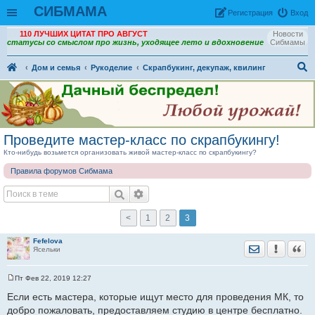
СИБМАМА
Рeгиcтpaция
Вход
110 ЛУЧШИХ ЦИТАТ ПРО АВГУСТ
Новости
статусы со смыслом про жизнь, уходящее лето и вдохновение
Сибмамы
Дом и семья
Рукоделие
Скрапбукинг, декупаж, квилинг
ои
ск
Проведите мастер-класс по скрапбукингу!
Кто-нибудь возьмется организовать живой мастер-класс по скрапбукингу?
Правила форумов Сибмама
<
1
2
3
Fefelova
Отправить лич
Уведомить
Цита
Ясельки
Пт Фев 22, 2019 12:27
С
о
Если есть мастера, которые ищут место для проведения МК, то
о
добро пожаловать, предоставляем студию в центре бесплатно.
б