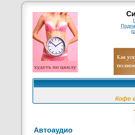
Си
Подпи
Кофе 
Автоаудио