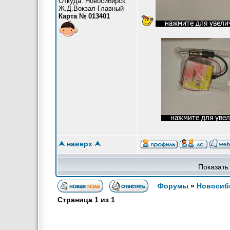
Откуда: Новосибирск
Ж.Д.Вокзал-Главный
Карта № 013401
⮝ наверх ⮝
Показать
Форумы
»
Новосиб
Страница
1
из
1