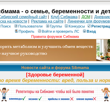
бмама - о семье, беременности и де
Сибирский семейный сайт
|
Клуб Сибмама
|
ДОМ
|
Дневник
ска на новости
|
Реклама на сайте
|
Линеечки для форумов
Поиск
Пользователи
Группы
Конкурсы
Рeгиcтpaц
Профиль
Войти и проверить ЛС
Вход
Правила форумов Сибмама
Новости сайта и форума Sibmama
[Здоровье беременной]
во время беременности: вред, польза и нор