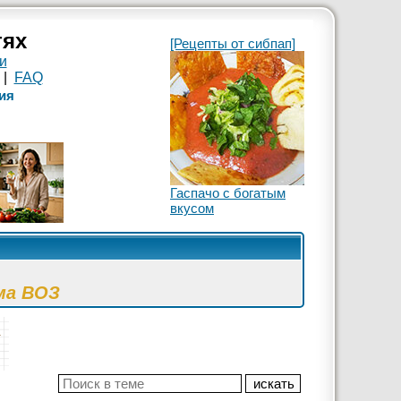
тях
[Рецепты от сибпап]
и
|
FAQ
ия
Гаспачо с богатым
вкусом
ма ВОЗ