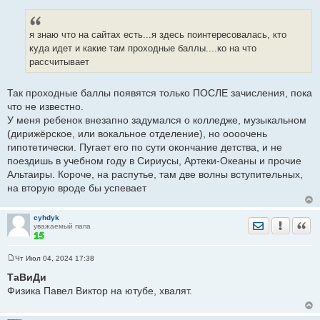
С
о
о
б
я знаю что на сайтах есть...я здесь поинтересовалась, кто
щ
е
куда идет и какие там проходные баллы....ко на что
н
рассчитывает
и
е
Так проходные баллы появятся только ПОСЛЕ зачисления, пока
что не известно.
У меня ребенок внезапно задумался о колледже, музыкальном
(дирижёрское, или вокальное отделение), но оооочень
гипотетически. Пугает его по сути окончание детства, и не
поездишь в учебном году в Сириусы, Артеки-Океаны и прочие
Альтаиры. Короче, на распутье, там две волны вступительных,
на вторую вроде бы успевает
cyhdyk
Отправить лич
Уведомить
Цита
уважаемый папа
Чт Июл 04, 2024 17:38
С
о
ТаВиДи
о
Физика Павел Виктор на ютубе, хвалят.
б
щ
е
н