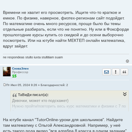
Физика Павел Виктор на ютубе, хвалят.
е
Времени не хватит его просмотреть. Ищите что-то краткое и
емкое. По физике, наверное, физтех-регионам сайт подойдет.
По математике очень много ресурсов, проще было бы темы
Спасибо!
отдельные разбирать, если что не понятно. Ну или в Фоксфорде
прошлогодние курсы купить со скидкой и до осени выборочно
посмотреть. Или на ютубе найти МЕКТЕП онлайн математика,
вдруг зайдет.
ne respondeas stulto iuxta stultitiam suam
СноваЭлен
Отправить лич
Уведомить
Цита
Профессор
Пт Июл 05, 2024 9:26
» Благодарностей:
2
С
о
ТаВиДи
писал(а):
о
б
Девочки, может кто подскажет)
щ
е
Нужно пройти/повторить весь курс математики и физики с 7 по
н
9 класс.
и
е
Очень удобно было бы по видеоурокам.
На ютубе канал "TutorOnline-уроки для школьников". Найдите
Есть ли у кого ссылки на ютуб или другие платформы на эти
там математику с Ольгой Александровной. Например, у неё
курсы БЕСПЛАТНО и доступным языком)?
есть такого рода видео "вся алгебра 8 класса в одном задании".