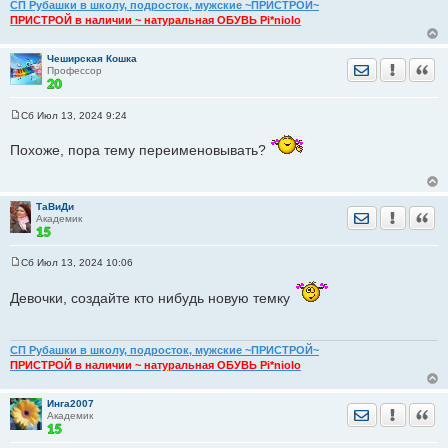
СП Рубашки в школу, подросток, мужские ~ПРИСТРОЙ~
ПРИСТРОЙ в наличии ~ натуральная ОБУВЬ Pi*niolo
Чеширская Кошка
Отправить лич
Уведомить
Цита
Профессор
Сб Июл 13, 2024 9:24
С
о
Похоже, пора тему переименовывать?
о
б
щ
е
н
ТаВиДи
и
Отправить лич
Уведомить
Цита
Академик
е
Сб Июл 13, 2024 10:06
С
о
Девочки, создайте кто нибудь новую темку
о
б
щ
е
н
СП Рубашки в школу, подросток, мужские ~ПРИСТРОЙ~
и
ПРИСТРОЙ в наличии ~ натуральная ОБУВЬ Pi*niolo
е
Инга2007
Отправить лич
Уведомить
Цита
Академик