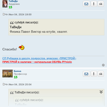
ТаВиДи
и
Отправить лич
Уведомить
Цита
Академик
е
Чт Июл 04, 2024 19:00
С
о
cyhdyk
писал(а):
о
б
ТаВиДи
щ
е
Физика Павел Виктор на ютубе, хвалят.
н
и
е
Спасибо!
СП Рубашки в школу, подросток, мужские ~ПРИСТРОЙ~
ПРИСТРОЙ в наличии ~ натуральная ОБУВЬ Pi*niolo
Баяна
Отправить лич
Уведомить
Цита
Профессор
Чт Июл 04, 2024 20:04
С
о
ТаВиДи
писал(а):
о
б
щ
cyhdyk
писал(а):
е
н
ТаВиДи
и