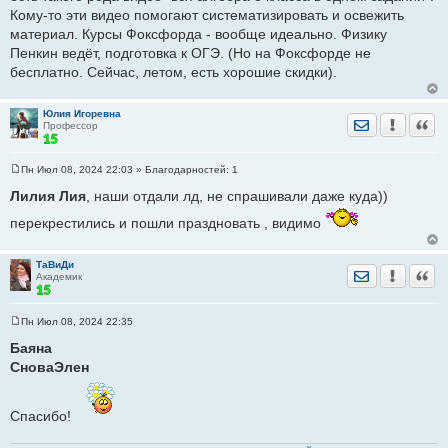
Кому-то эти видео помогают систематизировать и освежить
материал. Курсы Фоксфорда - вообще идеально. Физику
Пенкин ведёт, подготовка к ОГЭ. (Но на Фоксфорде не
бесплатно. Сейчас, летом, есть хорошие скидки).
Юлия Игоревна
Отправить лич
Уведомить
Цита
Профессор
Пн Июл 08, 2024 22:03
» Благодарностей:
1
С
о
Лилия Лия
, наши отдали лд, не спрашивали даже куда))
о
б
перекрестились и пошли праздновать , видимо
щ
е
н
и
ТаВиДи
Отправить лич
Уведомить
Цита
е
Академик
Пн Июл 08, 2024 22:35
С
о
Баяна
о
СноваЭлен
б
щ
е
н
Спасибо!
и
е