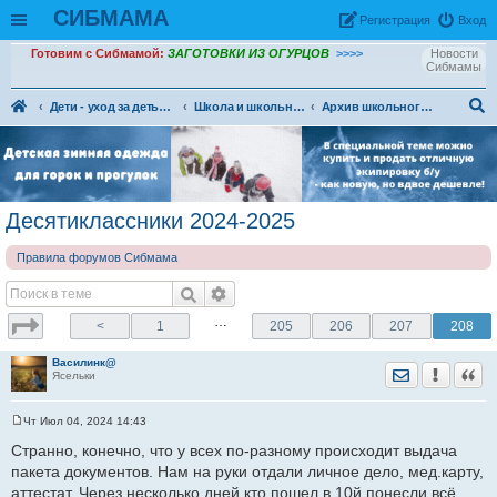
СИБМАМА
Рeгиcтpaция
Вход
Готовим с Сибмамой:
ЗАГОТОВКИ ИЗ ОГУРЦОВ
>>>>
Новости
Сибмамы
Дети - уход за детьми, питание и воспитание детей.
Школа и школьники. Вузы и ссузы, студенчество
Архив школьного раздела
ои
ск
Десятиклассники 2024-2025
Правила форумов Сибмама
…
<
1
205
206
207
208
Василинк@
Отправить лич
Уведомить
Цита
Ясельки
Чт Июл 04, 2024 14:43
С
о
Странно, конечно, что у всех по-разному происходит выдача
о
пакета документов. Нам на руки отдали личное дело, мед.карту,
б
щ
аттестат. Через несколько дней кто пошел в 10й понесли всё