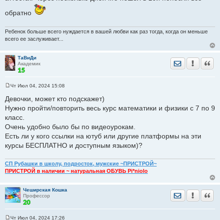
е
н
обратно
и
е
Ребенок больше всего нуждается в вашей любви как раз тогда, когда он меньше
всего ее заслуживает...
ТаВиДи
Отправить лич
Уведомить
Цита
Академик
Чт Июл 04, 2024 15:08
С
о
Девочки, может кто подскажет)
о
Нужно пройти/повторить весь курс математики и физики с 7 по 9
б
щ
класс.
е
Очень удобно было бы по видеоурокам.
н
и
Есть ли у кого ссылки на ютуб или другие платформы на эти
е
курсы БЕСПЛАТНО и доступным языком)?
СП Рубашки в школу, подросток, мужские ~ПРИСТРОЙ~
ПРИСТРОЙ в наличии ~ натуральная ОБУВЬ Pi*niolo
Чеширская Кошка
Отправить лич
Уведомить
Цита
Профессор
Чт Июл 04, 2024 17:26