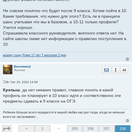
Не совсем понятно что будет после 9 класса. Хотим пойти в 10.
Какие требования, что нужно для этого? Есть ли в принципе
шанс учитывая что мы в базовом, а 10-11 только профили?
Учится хорошо.
Спрашивала классного руководителя, внятного ответа нет. На
сайте школы также нет информации о правилах поступления в
10.
моему сыну Роме 17 лет 7 месяцев 3 дня
Василинк@
Отправить лич
Уведомить
Цита
Ясельки
Вт Окт 15, 2024 14:09
С
о
Крепыш
, да нет никаких правил, главное понять в какой
о
профиль он планирует в 10 класс идти и соответственно эти
б
щ
предметы сдавать в 9 классе на ОГЭ.
е
н
и
Ребенок больше всего нуждается в вашей любви как раз тогда, когда он меньше
е
всего ее заслуживает...
…
<
1
205
206
207
208