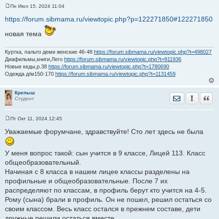
Пн Июл 15, 2024 11:04
С
о
https://forum.sibmama.ru/viewtopic.php?p=122271850#122271850
о
б
новая тема
щ
е
н
и
Куртка, пальто деми женские 46-48
https://forum.sibmama.ru/viewtopic.php?t=498027
е
Диафильмы,книги,Лего
https://forum.sibmama.ru/viewtopic.php?t=911936
Новые кеды,р.38
https://forum.sibmama.ru/viewtopic.php?t=1780690
Одежда д/м150-170
https://forum.sibmama.ru/viewtopic.php?t=1131459
Крепыш
Отправить лич
Уведомить
Цита
Студент
Пт Окт 11, 2024 12:45
С
о
Уважаемые форумчане, здравствуйте! Сто лет здесь не была
о
б
щ
У меня вопрос такой: сын учится в 9 классе, Лицей 113. Класс
е
н
общеобразовательный.
и
е
Начиная с 8 класса в нашем лицее классы разделены на
профильные и общеобразовательные. После 7 их
распределяют по классам, в профиль берут кто учится на 4-5.
Рому (сына) брали в профиль. Он не пошел, решил остаться со
своим классом. Весь класс остался в прежнем составе, дети
дружные решили остаться вместе.