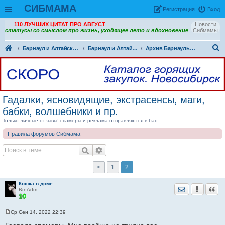
СИБМАМА
Рeгиcтpaция
Вход
110 ЛУЧШИХ ЦИТАТ ПРО АВГУСТ
Новости
статусы со смыслом про жизнь, уходящее лето и вдохновение
Сибмамы
Барнаул и Алтайский край
Барнаул и Алтайский край - разговоры обо всем
Архив Барнаульского раздела
ои
ск
Гадалки, ясновидящие, экстрасенсы, маги,
бабки, волшебники и пр.
Только личные отзывы! спамеры и реклама отправляются в бан
Правила форумов Сибмама
<
1
2
Кошка в доме
Отправить лич
Уведомить
Цита
BrnAdm
Ср Сен 14, 2022 22:39
С
о