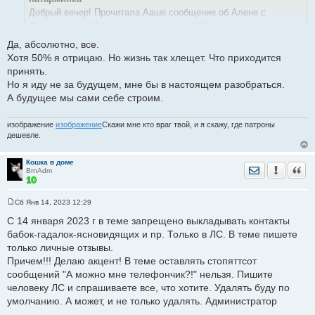
щ
е
Добрый вечер! Прочитала Ааше сообщение об Алене с
н
Достоевского? Сбылось ли будущее? У Вас и Ваших
и
е
знакомых?
Да, абсолютно, все.
Хотя 50% я отрицаю. Но жизнь так хлещет. Что приходится
принять.
Но я иду не за будущем, мне бы в настоящем разобраться.
А будущее мы сами себе строим.
изображение
изображение
Скажи мне кто враг твой, и я скажу, где патроны
дешевле.
Кошка в доме
Отправить лич
Уведомить
Цита
BrnAdm
Сб Янв 14, 2023 12:29
С
о
С 14 января 2023 г в теме запрещено выкладывать контакты
о
бабок-гадалок-ясновидящих и пр. Только в ЛС. В теме пишете
б
щ
только личные отзывы.
е
Причем!!! Делаю акцент! В теме оставлять стопяттсот
н
и
сообщений "А можно мне телефончик?!" нельзя. Пишите
е
человеку ЛС и спрашиваете все, что хотите. Удалять буду по
умолчанию. А может, и не только удалять. Администратор