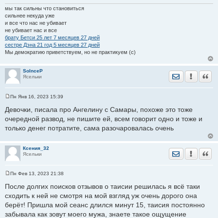
мы так сильны что становиться
сильнее некуда уже
и все что нас не убивает
не убивает нас и все
брату Бетси 25 лет 7 месяцев 27 дней
сестре Дэна 21 год 5 месяцев 27 дней
Мы демократию приветствуем, но не практикуем (с)
SolnceP
Отправить лич
Уведомить
Цита
Ясельки
Пн Янв 16, 2023 15:39
С
о
Девочки, писала про Ангелину с Самары, похоже это тоже
о
очередной развод, не пишите ей, всем говорит одно и тоже и
б
щ
только денег потратите, сама разочаровалась очень
е
н
и
е
Ксения_32
Отправить лич
Уведомить
Цита
Ясельки
Пн Фев 13, 2023 21:38
С
о
После долгих поисков отзывов о таисии решилась я всё таки
о
сходить к ней не смотря на мой взгляд уж очень дорого она
б
щ
берёт! Пришла мой сеанс длился минут 15, таисия постоянно
е
забывала как зовут моего мужа, знаете такое ощущение
н