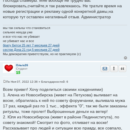
Господа спамеры. Мне вообще не трудно вас
о
блокировать,считайте,я так развлекаюсь. Не тратьте время на
б
щ
новые регистрации и рекламу одной конкретной дамы,на
е
которую тут оставлен негативный отзыв. Администратор
н
и
е
мы так сильны что становиться
сильнее некуда уже
и все что нас не убивает
не убивает нас и все
брату Бетси 25 лет 7 месяцев 27 дней
сестре Дэна 21 год 5 месяцев 27 дней
Мы демократию приветствуем, но не практикуем (с)
Ольга26
Отправить лич
Уведомить
Цита
Студент
Пн Ноя 07, 2022 12:36
» Благодарностей:
6
С
о
Всем привет! Хочу поделиться своими хождениями)
о
1. Алена из Новосибирска (живет на Петухова) выливает на
б
щ
воске, обратилась к ней по совету форумчанки, выливала мужа
е
17 раз, каждый раз по 1 тыс., эффекта "0", так же были заказаны
н
и
ритуалы, тоже пролет! Выброшенные деньги на ветер!
е
2. Юля из Новосибирска (живет в районе Пединиститута), по
совету знакомой! Смотрит по фото, отливает на воске!
Рассказывает про людей и ситуации всю правду, все совпало,