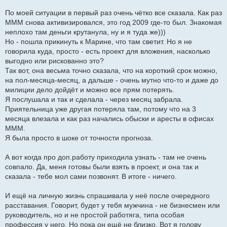
По моей ситуации в первый раз очень чётко все сказала. Как раз
МММ снова активизировался, это год 2009 где-то был. Знакомая
неплохо там деньги крутанула, ну и я туда же)))
Но - пошла прикинуть к Марине, что там светит. Но я не
говорила куда, просто - есть проект для вложения, насколько
выгодно или рискованно это?
Так вот, она весьма точно сказала, что на короткий срок можно,
на пол-месяца-месяц, а дальше - очень мутно что-то и даже до
милиции дело дойдёт и можно все прям потерять.
Я послушала и так и сделала - через месяц забрала.
Приятельница уже другая потеряла там, потому что на 3
месяца влезала и как раз начались обыски и аресты в офисах
МММ.
Я была просто в шоке от точности прогноза.
А вот когда про доп.работу приходила узнать - там не очень
совпало. Да, меня готовы были взять в проект, и она так и
сказала - тебе мол сами позвонят. В итоге - ничего.
И ещё на личную жизнь спрашивала у неё после очередного
расставания. Говорит, будет у тебя мужчина - не бизнесмен или
руководитель, но и не простой работяга, типа особая
профессия у него. Но пока он ещё не близко. Вот я голову