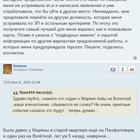
меня не устраивала зп,и я написала заявление и уже
отрабатывала, что бы уйти в другое место. Неожиданно, мне
предложили перейти на другую должность, которая меня
устраивала по ЗП и остальным критериям. По итогу это
получился самый лучший для меня вариант, как и показывали
карты. Позже я узнала о "подводных камнях" и скрытой
информации по другим вариантам предлагаемой работы, о
которых меня предупреждала таролог. Пишите, поделюсь
контактом.
Беркана
Отправить лич
Уведомить
Цита
Аспирант Сибмамы
Сб Ноя 11, 2023 22:56
С
о
Лана444
писал(а):
о
б
Здравствуйте, скажите кто ходил к Марине бобы на Взлетной
щ
е
,ваше впечатление, сбываются её слова? Не очень приятные
н
события сказала что будут , теперь думаю...
и
е
Была давно у Марины в старой квартире ещё на Панфиловцев,
и один раз на Взлётной, лет уж 5 назад, наверное...