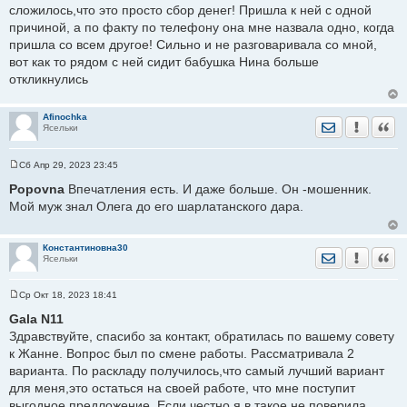
и
сложилось,что это просто сбор денег! Пришла к ней с одной
е
причиной, а по факту по телефону она мне назвала одно, когда
пришла со всем другое! Сильно и не разговаривала со мной,
вот как то рядом с ней сидит бабушка Нина больше
откликнулись
Afinochka
Отправить лич
Уведомить
Цита
Ясельки
Сб Апр 29, 2023 23:45
С
о
Popovna
Впечатления есть. И даже больше. Он -мошенник.
о
Мой муж знал Олега до его шарлатанского дара.
б
щ
е
н
Константиновна30
и
Отправить лич
Уведомить
Цита
Ясельки
е
Ср Окт 18, 2023 18:41
С
о
Gala N11
о
Здравствуйте, спасибо за контакт, обратилась по вашему совету
б
щ
к Жанне. Вопрос был по смене работы. Рассматривала 2
е
варианта. По раскладу получилось,что самый лучший вариант
н
и
для меня,это остаться на своей работе, что мне поступит
е
выгодное предложение. Если честно я в такое не поверила,