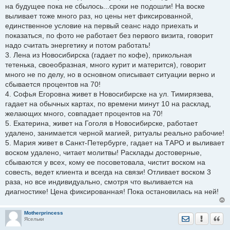
на будущее пока не сбылось...сроки не подошли! На воске
выливает тоже много раз, но цены нет фиксированной,
единственное условие на первый сеанс надо приехать и
показаться, по фото не работает без первого визита, говорит
надо считать энергетику и потом работать!
3. Лена из Новосибирска (гадает по кофе), прикольная
тетенька, своеобразная, много курит и матерится), говорит
много не по делу, но в основном описывает ситуации верно и
сбывается процентов на 70!
4. Софья Егоровна живет в Новосибирске на ул. Тимирязева,
гадает на обычных картах, по времени минут 10 на расклад,
желающих много, совпадает процентов на 70!
5. Екатерина, живет на Гоголя в Новосибирске, работает
удалено, занимается черной магией, ритуалы реально рабочие!
5. Мария живет в Санкт-Петербурге, гадает на ТАРО и выливает
воском удалено, читает молитвы! Расклады достоверные,
сбываются у всех, кому ее посоветовала, чистит воском на
совесть, ведет клиента и всегда на связи! Отливает воском 3
раза, но все индивидуально, смотря что выливается на
диагностике! Цена фиксированная! Пока остановилась на ней!
Motherprincess
Отправить лич
Уведомить
Цита
Ясельки