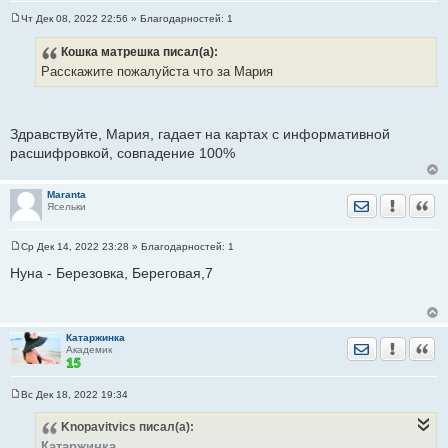
Чт Дек 08, 2022 22:56
» Благодарностей:
1
С
о
Кошка матрешка
писал(а):
о
б
Расскажите пожалуйста что за Мария
щ
е
н
и
е
Здравствуйте, Мария, гадает на картах с информативной
расшифровкой, совпадение 100%
Maranta
Отправить лич
Уведомить
Цита
Ясельки
Ср Дек 14, 2022 23:28
» Благодарностей:
1
С
о
Нуна - Березовка, Береговая,7
о
б
щ
е
н
Катаржинка
и
Отправить лич
Уведомить
Цита
Академик
е
Вс Дек 18, 2022 19:34
С
о
Knopavitvics
писал(а):
о
б
Катаржинка