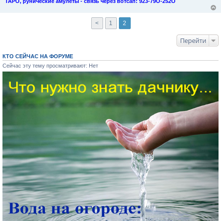
ТАРО, рунические амулеты - связь через вотсап: 923-79О-252О
<
1
2
Перейти
КТО СЕЙЧАС НА ФОРУМЕ
Сейчас эту тему просматривают: Нет