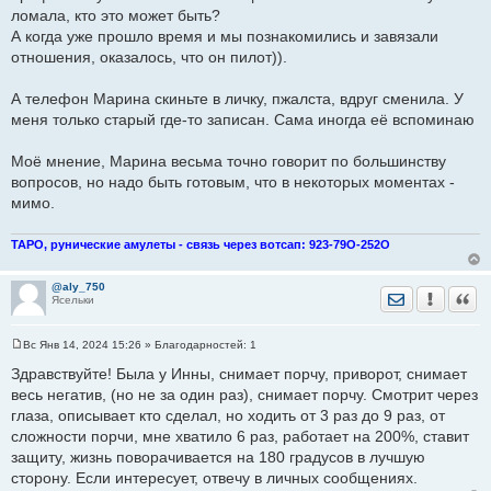
ломала, кто это может быть?
А когда уже прошло время и мы познакомились и завязали
отношения, оказалось, что он пилот)).
А телефон Марина скиньте в личку, пжалста, вдруг сменила. У
меня только старый где-то записан. Сама иногда её вспоминаю
Моё мнение, Марина весьма точно говорит по большинству
вопросов, но надо быть готовым, что в некоторых моментах -
мимо.
ТАРО, рунические амулеты - связь через вотсап: 923-79О-252О
@aly_750
Отправить лич
Уведомить
Цита
Ясельки
Вс Янв 14, 2024 15:26
» Благодарностей:
1
С
о
Здравствуйте! Была у Инны, снимает порчу, приворот, снимает
о
весь негатив, (но не за один раз), снимает порчу. Смотрит через
б
щ
глаза, описывает кто сделал, но ходить от 3 раз до 9 раз, от
е
сложности порчи, мне хватило 6 раз, работает на 200%, ставит
н
и
защиту, жизнь поворачивается на 180 градусов в лучшую
е
сторону. Если интересует, отвечу в личных сообщениях.