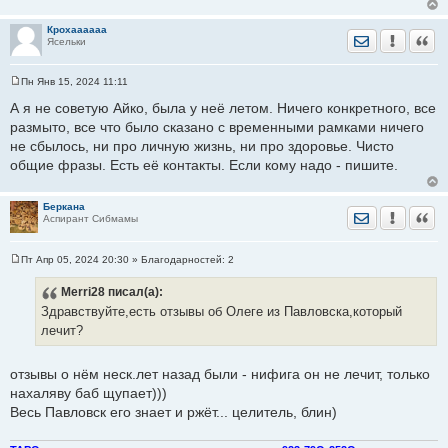
Крохаааааа
Отправить лич
Уведомить
Цита
Ясельки
Пн Янв 15, 2024 11:11
С
о
А я не советую Айко, была у неё летом. Ничего конкретного, все
о
размыто, все что было сказано с временными рамками ничего
б
щ
не сбылось, ни про личную жизнь, ни про здоровье. Чисто
е
общие фразы. Есть её контакты. Если кому надо - пишите.
н
и
е
Беркана
Отправить лич
Уведомить
Цита
Аспирант Сибмамы
Пт Апр 05, 2024 20:30
» Благодарностей:
2
С
о
Merri28
писал(а):
о
б
Здравствуйте,есть отзывы об Олеге из Павловска,который
щ
е
лечит?
н
и
е
отзывы о нём неск.лет назад были - нифига он не лечит, только
нахаляву баб щупает)))
Весь Павловск его знает и ржёт... целитель, блин)