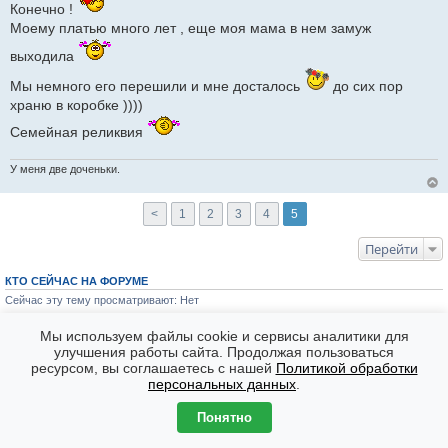
Конечно !
Моему платью много лет , еще моя мама в нем замуж
выходила
Мы немного его перешили и мне досталось
до сих пор
храню в коробке ))))
Семейная реликвия
У меня две доченьки.
<
1
2
3
4
5
Перейти
КТО СЕЙЧАС НА ФОРУМЕ
Сейчас эту тему просматривают: Нет
Форумы
Часовой пояс: GMT + 7
Мы используем файлы cookie и сервисы аналитики для
улучшения работы сайта. Продолжая пользоваться
Создано на основе
phpBB
® Forum Software © phpBB Limited
ресурсом, вы соглашаетесь с нашей
Политикой обработки
персональных данных
.
Понятно