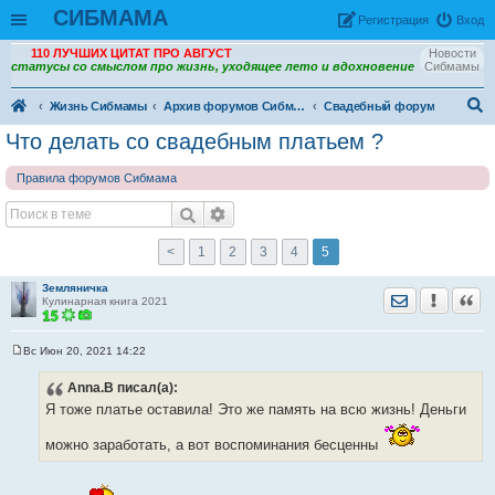
СИБМАМА
Рeгиcтpaция
Вход
110 ЛУЧШИХ ЦИТАТ ПРО АВГУСТ
Новости
статусы со смыслом про жизнь, уходящее лето и вдохновение
Сибмамы
Жизнь Сибмамы
Архив форумов Сибмама
Свадебный форум
ои
Что делать со свадебным платьем ?
ск
Правила форумов Сибмама
<
1
2
3
4
5
Земляничка
Отправить лич
Уведомить
Цита
Кулинарная книга 2021
Вс Июн 20, 2021 14:22
С
о
Anna.B
писал(а):
о
б
Я тоже платье оставила! Это же память на всю жизнь! Деньги
щ
е
н
можно заработать, а вот воспоминания бесценны
и
е