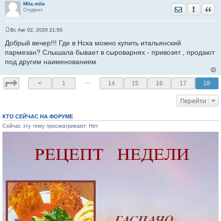
Mila.mila
Отправить лич
Уведомить
Цита
Студент
Вс Авг 02, 2020 21:50
С
о
Добрый вечер!!! Где в Нска можно купить итальянский
о
пармезан? Слышала бывает в сыроварнях - привозят , продают
б
щ
под другим наименованием.
е
н
и
…
е
<
1
14
15
16
17
18
Перейти
КТО СЕЙЧАС НА ФОРУМЕ
Сейчас эту тему просматривают: Нет