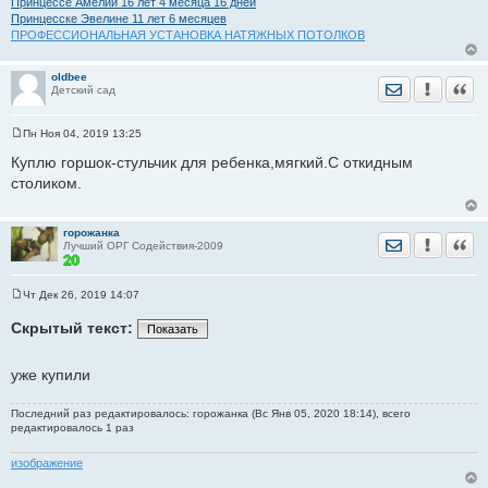
Принцессе Амелии 16 лет 4 месяца 16 дней
и
Принцесске Эвелине 11 лет 6 месяцев
е
ПРОФЕССИОНАЛЬНАЯ УСТАНОВКА НАТЯЖНЫХ ПОТОЛКОВ
oldbee
Отправить лич
Уведомить
Цита
Детский сад
Пн Ноя 04, 2019 13:25
С
о
Куплю горшок-стульчик для ребенка,мягкий.С откидным
о
столиком.
б
щ
е
н
горожанка
и
Отправить лич
Уведомить
Цита
Лучший ОРГ Содействия-2009
е
Чт Дек 26, 2019 14:07
С
о
Скрытый текст:
Показать
о
б
щ
е
уже купили
н
и
е
Последний раз редактировалось: горожанка (Вс Янв 05, 2020 18:14), всего
редактировалось 1 раз
изображение