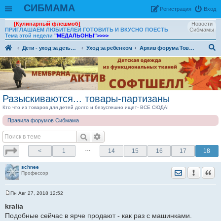
СИБМАМА
Рeгиcтpaция
Вход
[Кулинарный флешмоб]
Новости
ПРИГЛАШАЕМ ЛЮБИТЕЛЕЙ ГОТОВИТЬ И ВКУСНО ПОЕСТЬ
Сибмамы
Тема этой недели
"МЕДАЛЬОНЫ"
>>>>
Дети - уход за детьми, питание и воспитание детей.
Уход за ребенком
Архив форума Товары для детей
ои
ск
Разыскиваются... товары-партизаны
Кто что из товаров для детей долго и безуспешно ищет- ВСЕ СЮДА!
Правила форумов Сибмама
…
<
1
14
15
16
17
18
schnee
Отправить лич
Уведомить
Цита
Профессор
Пн Авг 27, 2018 12:52
С
о
kralia
о
Подобные сейчас в ярче продают - как раз с машинками.
б