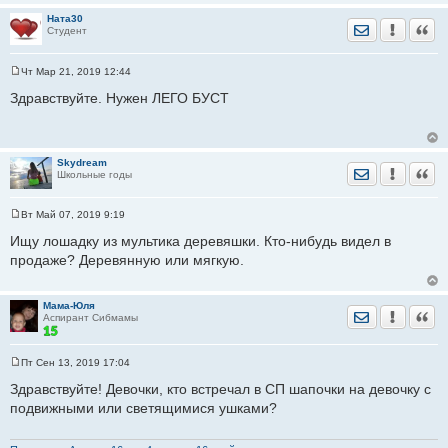
Ната30
Отправить лич
Уведомить
Цита
Студент
Чт Мар 21, 2019 12:44
С
о
Здравствуйте. Нужен ЛЕГО БУСТ
о
б
щ
е
н
Skydream
и
Отправить лич
Уведомить
Цита
Школьные годы
е
Вт Май 07, 2019 9:19
С
о
Ищу лошадку из мультика деревяшки. Кто-нибудь видел в
о
продаже? Деревянную или мягкую.
б
щ
е
н
Мама-Юля
и
Отправить лич
Уведомить
Цита
Аспирант Сибмамы
е
Пт Сен 13, 2019 17:04
С
о
Здравствуйте! Девочки, кто встречал в СП шапочки на девочку с
о
подвижными или светящимися ушками?
б
щ
е
н