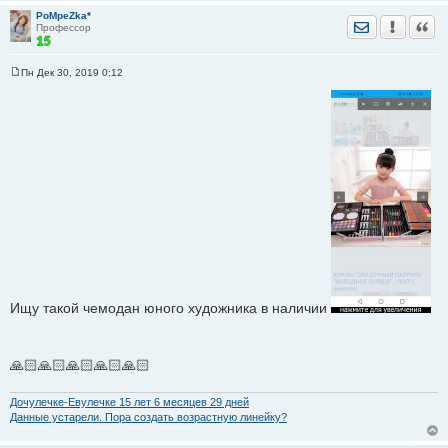
PoMpeZka*
Отправить лич
Уведомить
Цита
Профессор
Пн Дек 30, 2019 0:12
С
о
о
б
щ
е
н
и
е
Ищу такой чемодан юного художника в наличии
🙏🏻🙏🏻🙏🏻🙏🏻🙏🏻
Дочулечке-Евулечке 15 лет 6 месяцев 29 дней
Данные устарели. Пора создать возрастную линейку?