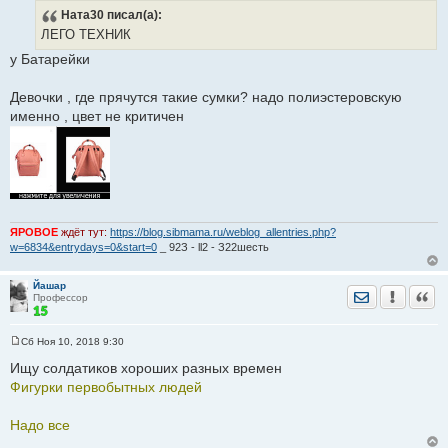
о
Ната30
писал(а):
о
б
ЛЕГО ТЕХНИК
щ
е
у Батарейки
н
и
е
Девочки , где прячутся такие сумки? надо полиэстеровскую
именно , цвет не критичен
ЯРОВОЕ
ждёт тут:
https://blog.sibmama.ru/weblog_allentries.php?
w=6834&entrydays=0&start=0
_ 92З - ll2 - З22шесть
Йашар
Отправить лич
Уведомить
Цита
Профессор
Сб Ноя 10, 2018 9:30
С
о
Ищу солдатиков хороших разных времен
о
Фигурки первобытных людей
б
щ
е
Надо все
н
и
е