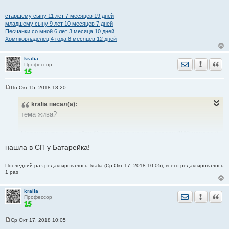
щ
е
н
старшему сыну 11 лет 7 месяцев 19 дней
и
младшему сыну 9 лет 10 месяцев 7 дней
е
Песчанки со мной 6 лет 3 месяца 10 дней
Хомяковладелец 4 годa 8 месяцев 12 дней
kralia
Отправить лич
Уведомить
Цита
Профессор
Пн Окт 15, 2018 18:20
С
о
kralia
писал(а):
о
б
тема жива?
щ
е
н
Подскажите, где найти Супер мозаика из наклеек (840 наклеек)
и
е
изд-во Феникс ?
нашла в СП у Батарейка!
Там наклеечки1*1см надо приклеивать на основу, в идеале -
про машинки бы, но рады будем любой
Последний раз редактировалось: kralia (Ср Окт 17, 2018 10:05), всего редактировалось
1 раз
[img]
kralia
Скрытый текст:
Показать
Отправить лич
Уведомить
Цита
Профессор
Ср Окт 17, 2018 10:05
С