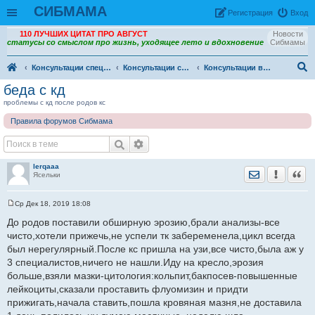
СИБМАМА
Рeгиcтpaция
Вход
110 ЛУЧШИХ ЦИТАТ ПРО АВГУСТ
Новости
статусы со смыслом про жизнь, уходящее лето и вдохновение
Сибмамы
Консультации специалистов
Консультации специалистов. Архив
Консультации врача гинеколога, детского гинеколога, оперирующего гинеколога
ои
беда с кд
ск
проблемы с кд после родов кс
Правила форумов Сибмама
lerqaaa
Отправить лич
Уведомить
Цита
Ясельки
Ср Дек 18, 2019 18:08
С
о
До родов поставили обширную эрозию,брали анализы-все
о
чисто,хотели прижечь,не успели тк забеременела,цикл всегда
б
щ
был нерегулярный.После кс пришла на узи,все чисто,была аж у
е
3 специалистов,ничего не нашли.Иду на кресло,эрозия
н
и
больше,взяли мазки-цитология:кольпит,бакпосев-повышенные
е
лейкоциты,сказали проставить флуомизин и придти
прижигать,начала ставить,пошла кровяная мазня,не доставила