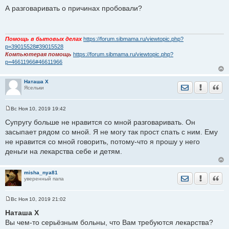
о
А разговаривать о причинах пробовали?
о
б
щ
е
н
Помощь в бытовых делах
https://forum.sibmama.ru/viewtopic.php?
и
p=39015528#39015528
е
Компьютерая помощь
https://forum.sibmama.ru/viewtopic.php?
p=46611966#46611966
Наташа X
Отправить лич
Уведомить
Цита
Ясельки
Вс Ноя 10, 2019 19:42
С
о
Супругу больше не нравится со мной разговаривать. Он
о
засыпает рядом со мной. Я не могу так прост спать с ним. Ему
б
щ
не нравится со мной говорить, потому-что я прошу у него
е
деньги на лекарства себе и детям.
н
и
е
misha_nya81
Отправить лич
Уведомить
Цита
уверенный папа
Вс Ноя 10, 2019 21:02
С
о
Наташа X
о
Вы чем-то серьёзным больны, что Вам требуются лекарства?
б
щ