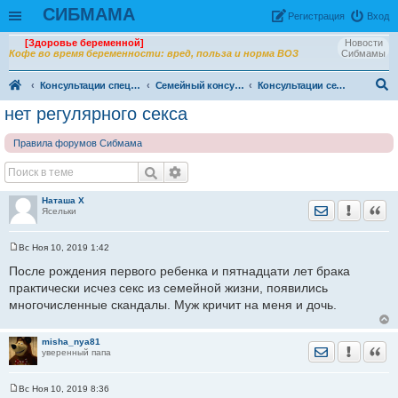
СИБМАМА
Рeгиcтpaция
Вход
[Здоровье беременной]
Новости
Кофе во время беременности: вред, польза и норма ВОЗ
Сибмамы
Консультации специалистов
Семейный консультант. Психолог Анна Бердникова
Консультации сексолога (18+)
ои
нет регулярного секса
ск
Правила форумов Сибмама
Наташа X
Отправить лич
Уведомить
Цита
Ясельки
Вс Ноя 10, 2019 1:42
С
о
После рождения первого ребенка и пятнадцати лет брака
о
практически исчез секс из семейной жизни, появились
б
щ
многочисленные скандалы. Муж кричит на меня и дочь.
е
н
и
е
misha_nya81
Отправить лич
Уведомить
Цита
уверенный папа
Вс Ноя 10, 2019 8:36
С