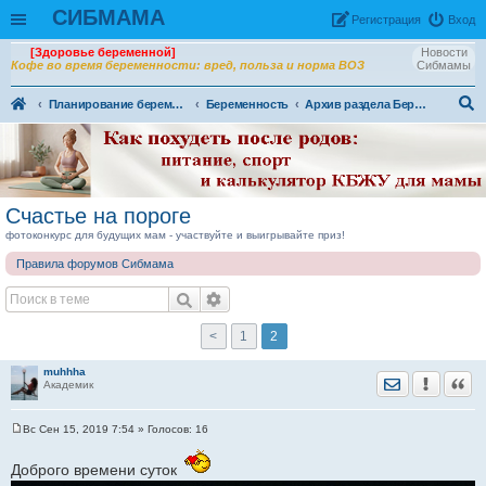
СИБМАМА
Рeгиcтpaция
Вход
[Здоровье беременной]
Новости
Кофе во время беременности: вред, польза и норма ВОЗ
Сибмамы
Планирование беременности. Беременность и роды.
Беременность
Архив раздела Беременность
ои
ск
Счастье на пороге
фотоконкурс для будущих мам - участвуйте и выигрывайте приз!
Правила форумов Сибмама
<
1
2
muhhha
Отправить лич
Уведомить
Цита
Академик
Вс Сен 15, 2019 7:54
» Голосов:
16
С
о
о
Доброго времени суток
б