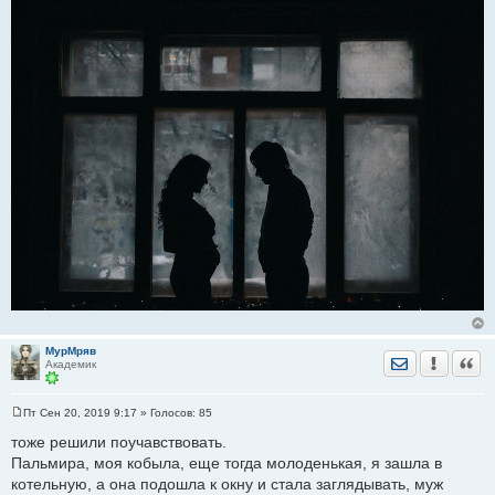
щ
е
н
и
е
МурМряв
Отправить лич
Уведомить
Цита
Академик
Пт Сен 20, 2019 9:17
» Голосов:
85
С
о
тоже решили поучавствовать.
о
Пальмира, моя кобыла, еще тогда молоденькая, я зашла в
б
щ
котельную, а она подошла к окну и стала заглядывать, муж
е