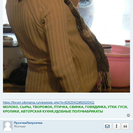
https://forum.sibmama.ru/viewtopic.php?p=82620411#82620411
МОЛОКО, СЫРЫ, ТВОРОЖОК, ПТИЧКА, СВИНКА, ГОВЯДИНКА, УТКИ. ГУСИ,
КРОЛИКИ, АВТОРСКАЯ КУХНЯ,УДОБНЫЕ ПОЛУФАБРИКАТЫ
ПусечкаЛапусичка
Отправить лич
Уведомить
Цита
Ясельки