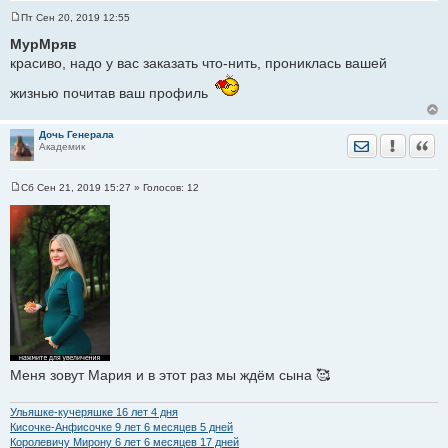
Пт Сен 20, 2019 12:55
С
о
МурМряв
о
красиво, надо у вас заказать что-нить, прониклась вашей
б
щ
е
жизнью почитав ваш профиль
н
и
е
Дочь Генерала
Отправить лич
Уведомить
Цита
Академик
Сб Сен 21, 2019 15:27
» Голосов:
12
С
о
о
б
щ
е
н
и
е
Меня зовут Мария и в этот раз мы ждём сына 🥰
Ульяшке-кучеряшке 16 лет 4 дня
Кисочке-Анфисочке 9 лет 6 месяцев 5 дней
Королевичу Мирону 6 лет 6 месяцев 17 дней