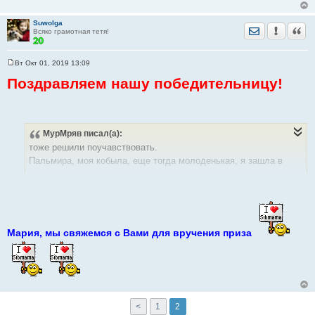
Suwolga
Отправить лич
Уведомить
Цита
Всяко грамотная тетя!
Вт Окт 01, 2019 13:09
С
о
Поздравляем нашу победительницу!
о
б
щ
е
н
и
МурМряв
писал(а):
е
тоже решили поучавствовать.
Пальмира, моя кобыла, еще тогда молоденькая, я зашла в
котельную, а она подошла к окну и стала заглядывать, муж
случайно сфотографировал, я беременная третьим малышом,
сейчас ждем шестого
Скрытый текст:
Показать
Мария, мы свяжемся с Вами для вручения приза
<
1
2