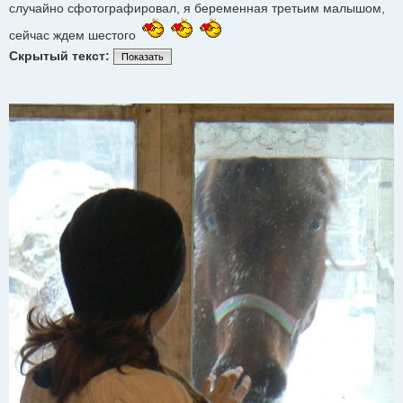
случайно сфотографировал, я беременная третьим малышом,
н
и
е
сейчас ждем шестого
Скрытый текст:
Показать