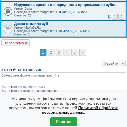
Нарушение сроков и очередности прорезывания зубов
Автор: Dana_
Последний ответ margaritka «
Вт Авг 23, 2016 10:29
Ответов:
23
1
2
Десна оголила зуб
Автор: МаМаЗаЯц
Последний ответ margaritka «
Пн Июл 25, 2016 13:08
Ответов:
1
Новая тема
1
2
3
4
5
>
Перейти
КТО СЕЙЧАС НА ФОРУМЕ
Сейчас этот форум просматривают: Нет
Вы
не можете
начинать темы
Вы
не можете
отвечать на сообщения
Вы
не можете
редактировать свои сообщения
Мы используем файлы cookie и сервисы аналитики для
Вы
не можете
удалять свои сообщения
Вы
не можете
улучшения работы сайта. Продолжая пользоваться
голосовать в опросах
ресурсом, вы соглашаетесь с нашей
Политикой обработки
Форумы
Часовой пояс: GMT + 7
персональных данных
.
Создано на основе
phpBB
® Forum Software © phpBB Limited
Понятно