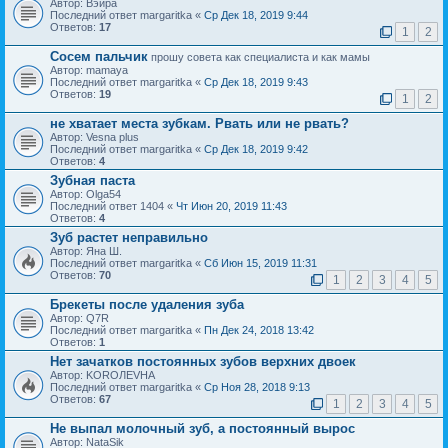
Автор: Вэйра
Последний ответ margaritka «
Ср Дек 18, 2019 9:44
Ответов:
17
1
2
Сосем пальчик
прошу совета как специалиста и как мамы
Автор: mamaya
Последний ответ margaritka «
Ср Дек 18, 2019 9:43
Ответов:
19
1
2
не хватает места зубкам. Рвать или не рвать?
Автор: Vesna plus
Последний ответ margaritka «
Ср Дек 18, 2019 9:42
Ответов:
4
Зубная паста
Автор: Olga54
Последний ответ 1404 «
Чт Июн 20, 2019 11:43
Ответов:
4
Зуб растет неправильно
Автор: Яна Ш.
Последний ответ margaritka «
Сб Июн 15, 2019 11:31
Ответов:
70
1
2
3
4
5
Брекеты после удаления зуба
Автор: Q7R
Последний ответ margaritka «
Пн Дек 24, 2018 13:42
Ответов:
1
Нет зачатков постоянных зубов верхних двоек
Автор: KOROЛЕVНА
Последний ответ margaritka «
Ср Ноя 28, 2018 9:13
Ответов:
67
1
2
3
4
5
Не выпал молочный зуб, а постоянный вырос
Автор: NataSik