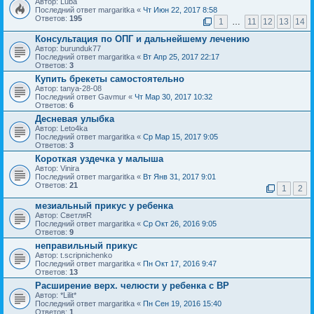
Автор: Luba
Последний ответ margaritka «
Чт Июн 22, 2017 8:58
Ответов:
195
1
…
11
12
13
14
Консультация по ОПГ и дальнейшему лечению
Автор: burunduk77
Последний ответ margaritka «
Вт Апр 25, 2017 22:17
Ответов:
3
Купить брекеты самостоятельно
Автор: tanya-28-08
Последний ответ Gavmur «
Чт Мар 30, 2017 10:32
Ответов:
6
Десневая улыбка
Автор: Leto4ka
Последний ответ margaritka «
Ср Мар 15, 2017 9:05
Ответов:
3
Короткая уздечка у малыша
Автор: Vinira
Последний ответ margaritka «
Вт Янв 31, 2017 9:01
Ответов:
21
1
2
мезиальный прикус у ребенка
Автор: СветляR
Последний ответ margaritka «
Ср Окт 26, 2016 9:05
Ответов:
9
неправильный прикус
Автор: t.scripnichenko
Последний ответ margaritka «
Пн Окт 17, 2016 9:47
Ответов:
13
Расширение верх. челюсти у ребенка с ВР
Автор: *Lilit*
Последний ответ margaritka «
Пн Сен 19, 2016 15:40
Ответов:
1