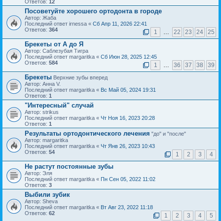
Ответов:
12
Посоветуйте хорошего ортодонта в городе
Автор: Жаба
Последний ответ irnessa «
Сб Апр 11, 2026 22:41
Ответов:
364
1
…
22
23
24
25
Брекеты от А до Я
Автор: Саблезубая Тигра
Последний ответ margaritka «
Сб Июн 28, 2025 12:45
Ответов:
584
1
…
36
37
38
39
Брекеты
Верхние зубы вперед
Автор: Анна V.
Последний ответ margaritka «
Вс Май 05, 2024 19:31
Ответов:
1
"Интересный" случай
Автор: strikus
Последний ответ margaritka «
Чт Ноя 16, 2023 20:28
Ответов:
1
Результаты ортодонтического лечения
"до" и "после"
Автор: margaritka
Последний ответ margaritka «
Чт Янв 26, 2023 10:43
Ответов:
54
1
2
3
4
Не растут постоянные зубы
Автор: Эля
Последний ответ margaritka «
Пн Сен 05, 2022 11:02
Ответов:
3
Выбили зубик
Автор: Sheva
Последний ответ margaritka «
Вт Авг 23, 2022 11:18
Ответов:
62
1
2
3
4
5