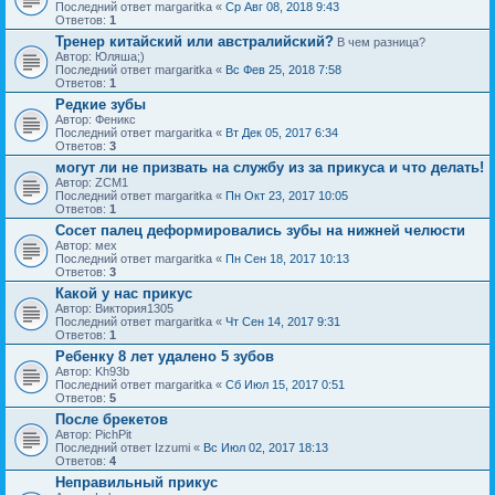
Последний ответ margaritka «
Ср Авг 08, 2018 9:43
Ответов:
1
Тренер китайский или австралийский?
В чем разница?
Автор: Юляша;)
Последний ответ margaritka «
Вс Фев 25, 2018 7:58
Ответов:
1
Редкие зубы
Автор: Феникс
Последний ответ margaritka «
Вт Дек 05, 2017 6:34
Ответов:
3
могут ли не призвать на службу из за прикуса и что делать!
Автор: ZCM1
Последний ответ margaritka «
Пн Окт 23, 2017 10:05
Ответов:
1
Сосет палец деформировались зубы на нижней челюсти
Автор: мех
Последний ответ margaritka «
Пн Сен 18, 2017 10:13
Ответов:
3
Какой у нас прикус
Автор: Виктория1305
Последний ответ margaritka «
Чт Сен 14, 2017 9:31
Ответов:
1
Ребенку 8 лет удалено 5 зубов
Автор: Kh93b
Последний ответ margaritka «
Сб Июл 15, 2017 0:51
Ответов:
5
После брекетов
Автор: PichPit
Последний ответ Izzumi «
Вс Июл 02, 2017 18:13
Ответов:
4
Неправильный прикус