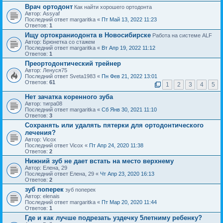
Врач ортодонт
Как найти хорошего ортодонта
Автор: Assyaf
Последний ответ margaritka «
Пт Май 13, 2022 11:23
Ответов:
1
Ищу ортокраниодонта в Новосибирске
Работа на системе ALF
Автор: Брюнетка со стажем
Последний ответ margaritka «
Вт Апр 19, 2022 11:12
Ответов:
1
Преортодонтический трейнер
Автор: Ленуся75
Последний ответ Sveta1983 «
Пн Фев 21, 2022 13:01
Ответов:
61
1
2
3
4
5
Нет зачатка коренного зуба
Автор: тигра08
Последний ответ margaritka «
Сб Янв 30, 2021 11:10
Ответов:
3
Сохранять или удалять пятерки для ортодонтического
лечения?
Автор: Vicox
Последний ответ Vicox «
Пт Апр 24, 2020 11:38
Ответов:
2
Нижний зуб не дает встать на место верхнему
Автор: Елена, 29
Последний ответ Елена, 29 «
Чт Апр 23, 2020 16:13
Ответов:
2
зуб поперек
зуб поперек
Автор: elenais
Последний ответ margaritka «
Пт Мар 20, 2020 11:44
Ответов:
1
Где и как лучше подрезать уздечку 5летниму ребенку?