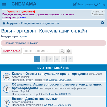
СИБМАМА
Рeгиcтpaция
Вход
[Красота и здоровье]
Новости
Похудение по дням менструального цикла: питание и
Сибмамы
калькулятор
>>>>
Форумы
Консультации специалистов
ои
Врач - ортодонт. Консультации онлайн
ск
Модераторы:
Ирина
Правила форумов Сибмама
Новая тема
1
2
3
4
5
>
Темы
/ Последний ответ
Каталог: Ответы-консультации врача - ортодонта
18.09.2019
Автор: Topolek
Последний ответ Topolek «
Вт Сен 01, 2009 15:36
Объявление:
Архив вопросов и ответов в консультациях
врача-ортодонта
для сохранения полезной информации
Автор: Topolek
Последний ответ Topolek «
Вс Ноя 14, 2010 9:33
Важная:
Давайте знакомиться
Автор: margaritka
Последний ответ ineskа «
Сб Мар 21, 2026 10:00