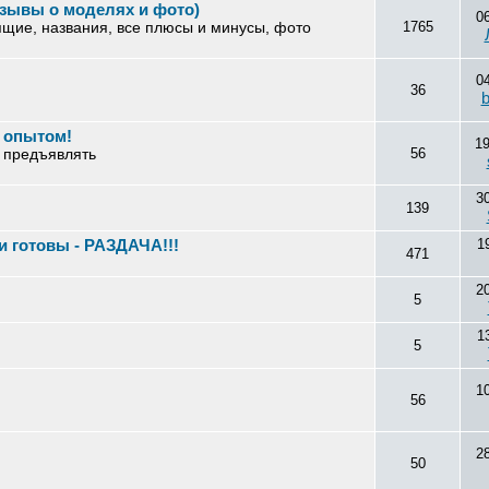
тзывы о моделях и фото)
0
ящие, названия, все плюсы и минусы, фото
1765
0
36
b
я опытом!
1
я предъявлять
56
3
139
 готовы - РАЗДАЧА!!!
1
471
2
5
1
5
1
56
2
50