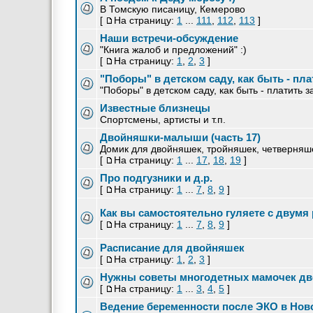
В Томскую писаницу, Кемерово
[
На страницу:
1
...
111
,
112
,
113
]
Наши встречи-обсуждение
"Книга жалоб и предложений" :)
[
На страницу:
1
,
2
,
3
]
"Поборы" в детском саду, как быть - пла
"Поборы" в детском саду, как быть - платить 
Известные близнецы
Спортсмены, артисты и т.п.
Двойняшки-малыши (часть 17)
Домик для двойняшек, тройняшек, четверняшек
[
На страницу:
1
...
17
,
18
,
19
]
Про подгузники и д.р.
[
На страницу:
1
...
7
,
8
,
9
]
Как вы самостоятельно гуляете с двумя
[
На страницу:
1
...
7
,
8
,
9
]
Расписание для двойняшек
[
На страницу:
1
,
2
,
3
]
Нужны советы многодетных мамочек д
[
На страницу:
1
...
3
,
4
,
5
]
Ведение беременности после ЭКО в Ново