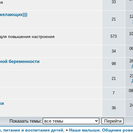
ра
33
желающих)))
1
21
1
е для повышения настроения
573
0
34
ной беременности
2
98
2
21
08
7
ки
2
36
Показать темы:
и, питание и воспитание детей.
»
Наши малыши. Общение рове