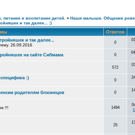
и, питание и воспитание детей.
»
Наши малыши. Общение рове
йняшек и так далее... :)
емы
Ответов
ройняшек и так далее...
0
0
тему. 26.09.2016
0
тройняшек на сайте Сибмама
0
0
572
 специфика :)
2
0
1
пенсии родителям близнецов
0
0
 !!!
1494
1
25