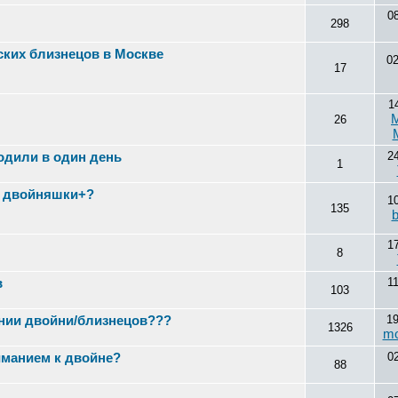
0
298
ких близнецов в Москве
0
17
1
26
одили в один день
2
1
и двойняшки+?
1
135
b
1
8
в
1
103
нии двойни/близнецов???
1
1326
mo
иманием к двойне?
0
88