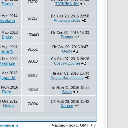
76792
Target
ТАТЬЯНА JIK
2 Ноя 2014
Вс Ноя 20, 2016 22:58
67217
Svetana
Anastasiya2012
0 Мар 2013
Пт Сен 09, 2016 15:33
159443
Biaka
Таляля
6 Апр 2007
Пт Сен 09, 2016 9:47
91651
rene79
ОляЯ
8 Янв 2009
Ср Сен 07, 2016 20:28
89013
Анюткин
Совсем другая
1 Авг 2012
Пн Авг 01, 2016 16:44
80917
Дарья-М
Алена Валерьевна
 Июл 2016
Пн Июл 11, 2016 18:23
46253
Flora.
Biaka
4 Окт 2012
Сб Май 28, 2016 11:42
74904
_Helga
Kat'ona
сников и
Часовой пояс: GMT + 7