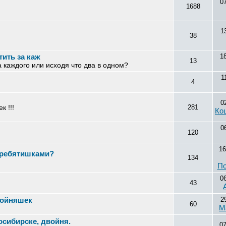
0
1688
1
38
тить за каж
1
13
за каждого или исходя что два в одном?
1
4
0
 !!!
281
Ко
0
120
16
 ребятишками?
134
По
0
43
войняшек
2
60
M
сибирске, двойня.
0