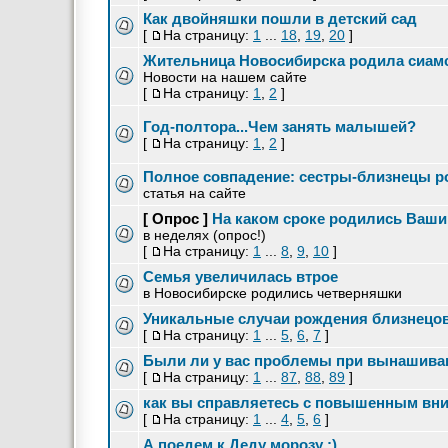
Как двойняшки пошли в детский сад
[
На страницу:
1
...
18
,
19
,
20
]
Жительница Новосибирска родила сиамс
Новости на нашем сайте
[
На страницу:
1
,
2
]
Год-полтора...Чем занять малышей?
[
На страницу:
1
,
2
]
Полное совпадение: сестры-близнецы р
статья на сайте
[ Опрос ]
На каком сроке родились Ваш
в неделях (опрос!)
[
На страницу:
1
...
8
,
9
,
10
]
Семья увеличилась втрое
в Новосибирске родились четверняшки
Уникальные случаи рождения близнецо
[
На страницу:
1
...
5
,
6
,
7
]
Были ли у вас проблемы при вынашива
[
На страницу:
1
...
87
,
88
,
89
]
как вы справляетесь с повышенным вн
[
На страницу:
1
...
4
,
5
,
6
]
А поедем к Деду морозу :)