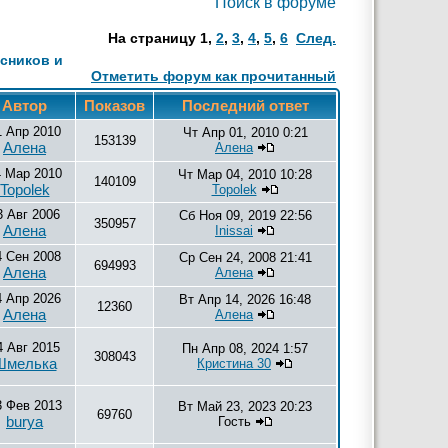
Поиск в форуме
На страницу
1
,
2
,
3
,
4
,
5
,
6
След.
сников и
Отметить форум как прочитанный
Автор
Показов
Последний ответ
1 Апр 2010
Чт Апр 01, 2010 0:21
153139
Алена
Алена
4 Мар 2010
Чт Мар 04, 2010 10:28
140109
Topolek
Topolek
3 Авг 2006
Сб Ноя 09, 2019 22:56
350957
Алена
Inissai
4 Сен 2008
Ср Сен 24, 2008 21:41
694993
Алена
Алена
4 Апр 2026
Вт Апр 14, 2026 16:48
12360
Алена
Алена
4 Авг 2015
Пн Апр 08, 2024 1:57
308043
Шмелька
Кристина 30
3 Фев 2013
Вт Май 23, 2023 20:23
69760
burya
Гость