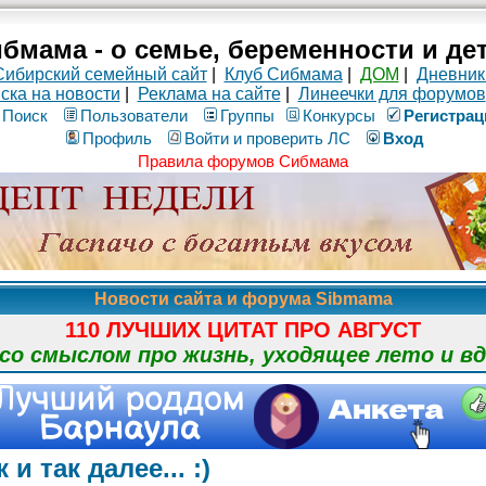
бмама - о семье, беременности и де
Сибирский семейный сайт
|
Клуб Сибмама
|
ДОМ
|
Дневник
ска на новости
|
Реклама на сайте
|
Линеечки для форумов
Поиск
Пользователи
Группы
Конкурсы
Рeгиcтpaц
Профиль
Войти и проверить ЛС
Вход
Правила форумов Сибмама
Новости сайта и форума Sibmama
110 ЛУЧШИХ ЦИТАТ ПРО АВГУСТ
о смыслом про жизнь, уходящее лето и в
 так далее... :)