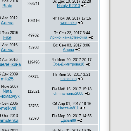
7 Ноя 2014
Вс Дек 10, 2017 22:28
253711
Btata
Nataly-K2010
3 Авг 2012
Чт Ноя 09, 2017 17:16
103116
Алена
were-niko
8 Фев 2016
Пт Сен 22, 2017 3:44
49782
Fike
Ириночка-картиночка
1 Авг 2016
Вс Сен 03, 2017 8:06
43703
Алена
Алена
2 Авг 2016
Чт Июл 20, 2017 20:17
119496
шелёчкина
Эра-Димитрова18
6 Дек 2009
Пт Июн 30, 2017 3:21
96374
mila25
solnishco
 Июл 2007
Пн Май 15, 2017 15:18
Nata
112521
diminamama2008
номарчук
6 Сен 2006
Сб Апр 01, 2017 18:16
78765
Amelkval
Настёна811
9 Окт 2013
Пн Мар 20, 2017 14:55
72370
amulenka
Дарья89
7 Май 2012
Вт Янв 31, 2017 19:35