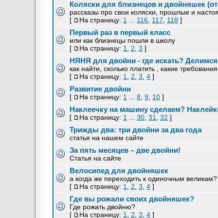
Коляски для близнецов и двойняшек (о
рассказы про свои коляски, прошлые и насто
[
На страницу:
1
...
116
,
117
,
118
]
Первый раз в первый класс
или как близнецы пошли в школу
[
На страницу:
1
,
2
,
3
]
НЯНЯ для двойни - где искать? Делимс
как найти, сколько платить , какие требовани
[
На страницу:
1
,
2
,
3
,
4
]
Развитие двойни
[
На страницу:
1
...
8
,
9
,
10
]
Наклеечку на машину сделаем? Наклейки
[
На страницу:
1
...
30
,
31
,
32
]
Трижды два: три двойни за два года
статья на нашем сайте
За пять месяцев – две двойни!
Статья на сайте
Велосипед для двойняшек
а когда же переходить к одиночным великам?
[
На страницу:
1
,
2
,
3
,
4
]
Где вы рожали своих двойняшек?
Где рожать двойню?
[
На страницу:
1
,
2
,
3
,
4
]