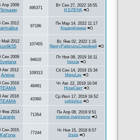
6 Апр 2008
Вт Сен 27, 2022 18:55
495371
Лёлькин
И.ЕЛЕНА
4 Сен 2012
Пн Мар 14, 2022 11:17
97186
armalisa
Кошелёчкина
9 Май 2012
Вс Янв 02, 2022 1:15
107455
suslik55
ЯмогуРаботатьСдвойней
0 Сен 2009
Пт Ноя 08, 2019 16:11
94610
Svetana
Inissai
9 Авг 2012
Сб Сен 14, 2019 15:34
109313
Алена
ManuLay
0 Сен 2016
Чт Авг 22, 2019 16:04
48481
ТЕАМА
НуриСвет
3 Авг 2018
Ср Июл 17, 2019 16:52
43360
ТЕАМА
solnishco
0 Фев 2014
Пн Апр 08, 2019 9:51
71354
Laranis
manina maninovna
8 Сен 2015
Чт Ноя 15, 2018 8:57
77244
Kat'ona
2nuta