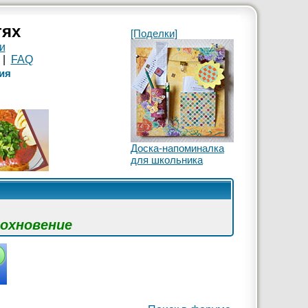
тях
[Поделки]
и
|
FAQ
ия
Доска-напоминалка
для школьника
дохновение