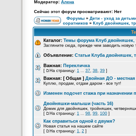
Модератор:
Алена
Сейчас этот форум просматривают: Нет
Форумы
»
Дети - уход за детьм
соратников
»
Клуб двойняшек, тро
Т
Каталог:
Темы форума Клуб двойняшек, т
Загляните сюда, прежде чем заводить новую 
Объявление:
Статьи Клуба двойняшек, 
Важная:
Перекличка
[
На страницу:
1
...
37
,
38
,
39
]
Важная:
[ Общая ]
Двойная ДО - местная
Куплю, продам, отдам даром - все тут!
Изменен подсчет стажа при назначении 
Двойняшки-малыши (часть 16)
Домик для двойняшек, тройняшек, четверняшек
[
На страницу:
1
...
98
,
99
,
100
]
Как справиться одной с двумя?
Новая статья на нашем сайте
[
На страницу:
1
,
2
]