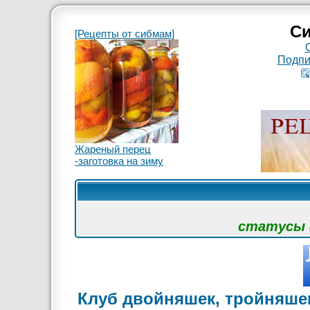
Си
[Рецепты от сибмам]
Подпи
Жареный перец
-заготовка на зиму
статусы с
Клуб двойняшек, тройняшек и