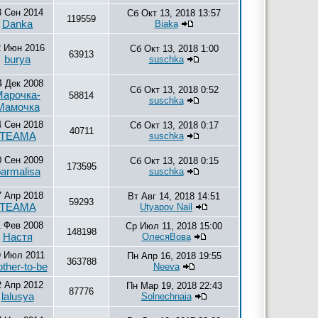
8 Сен 2014
Сб Окт 13, 2018 13:57
119559
Danka
Biaka
2 Июн 2016
Сб Окт 13, 2018 1:00
63913
burya
suschka
4 Дек 2008
Сб Окт 13, 2018 0:52
Марочка-
58814
suschka
Мамочка
4 Сен 2018
Сб Окт 13, 2018 0:17
40711
ТЕАМА
suschka
0 Сен 2009
Сб Окт 13, 2018 0:15
173595
armalisa
suschka
7 Апр 2018
Вт Авг 14, 2018 14:51
59293
ТЕАМА
Utyapov Nail
1 Фев 2008
Ср Июл 11, 2018 15:00
148198
Настя
ОлесяВова
9 Июл 2011
Пн Апр 16, 2018 19:55
363788
ther-to-be
Neeva
2 Апр 2012
Пн Мар 19, 2018 22:43
87776
lalusya
Solnechnaia