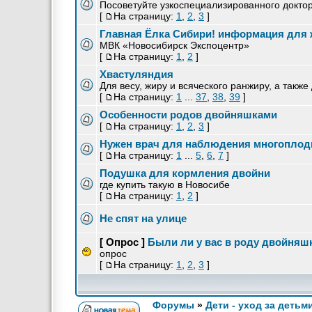
Посоветуйте узкоспециализированного докто
[
На страницу:
1
,
2
,
3
]
Главная Ёлка Сибири! информация для 
МВК «Новосибирск Экспоцентр»
[
На страницу:
1
,
2
]
Хвастуляндия
Для весу, жиру и всяческого ранжиру, а такж
[
На страницу:
1
...
37
,
38
,
39
]
Особенности родов двойняшками
[
На страницу:
1
,
2
,
3
]
Нужен врач для наблюдения многоплод
[
На страницу:
1
...
5
,
6
,
7
]
Подушка для кормления двойни
где купить такую в Новосибе
[
На страницу:
1
,
2
]
Не спят на улице
[ Опрос ]
Были ли у вас в роду двойняш
опрос
[
На страницу:
1
,
2
,
3
]
Форумы
»
Дети - уход за детьм