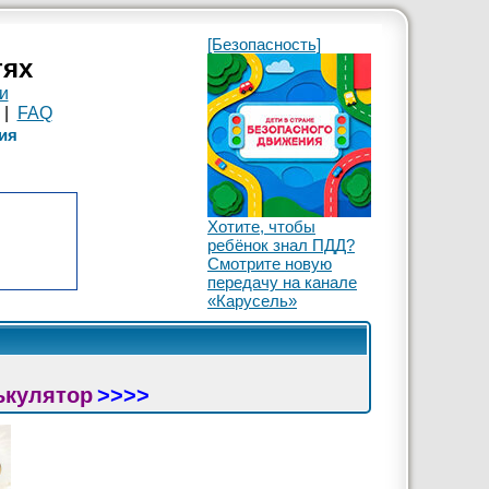
[Безопасность]
тях
и
|
FAQ
ия
Хотите, чтобы
ребёнок знал ПДД?
Смотрите новую
передачу на канале
«Карусель»
ькулятор
>>>>