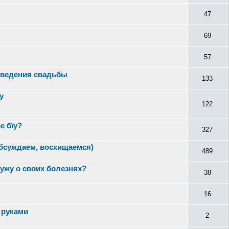
47
69
57
роведения свадьбы
133
у
122
е б\у?
327
бсуждаем, восхищаемся)
489
ужу о своих болезнях?
38
16
 руками
2