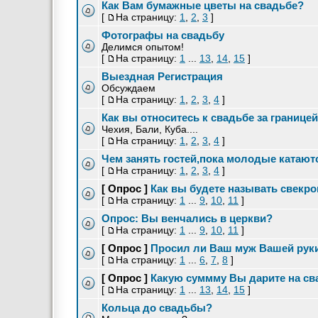
Как Вам бумажные цветы на свадьбе?
[
На страницу:
1
,
2
,
3
]
Фотографы на свадьбу
Делимся опытом!
[
На страницу:
1
...
13
,
14
,
15
]
Выездная Регистрация
Обсуждаем
[
На страницу:
1
,
2
,
3
,
4
]
Как вы относитесь к свадьбе за границе
Чехия, Бали, Куба....
[
На страницу:
1
,
2
,
3
,
4
]
Чем занять гостей,пока молодые катают
[
На страницу:
1
,
2
,
3
,
4
]
[ Опрос ]
Как вы будете называть свекр
[
На страницу:
1
...
9
,
10
,
11
]
Опрос: Вы венчались в церкви?
[
На страницу:
1
...
9
,
10
,
11
]
[ Опрос ]
Просил ли Ваш муж Вашей рук
[
На страницу:
1
...
6
,
7
,
8
]
[ Опрос ]
Какую суммму Вы дарите на св
[
На страницу:
1
...
13
,
14
,
15
]
Кольца до свадьбы?