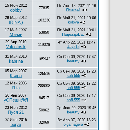
15 Июн 2012
Пт Июн 18, 2021 11:16
77835
dobby
Пенка41
29 Мар 2012
Пт Май 21, 2021 19:06
103236
IRINA )
kolova
17 Май 2007
Пт Май 21, 2021 10:01
53850
Ми-ми
НадеждаВас
29 Апр 2010
Чт Апр 22, 2021 11:47
119026
Valentosik
Jay313
31 Май 2010
Ср Сен 09, 2020 17:47
185942
kabrina
beautty
05 Мар 2007
Ср Сен 09, 2020 17:23
125516
Кьяра
sofi-555
12 Май 2006
Ср Сен 09, 2020 17:22
288098
Rita
sofi-555
26 Янв 2007
Ср Сен 09, 2020 17:17
84517
уСПешн@Я
sofi-555
23 Июн 2012
Ср Июл 29, 2020 19:45
50962
Пуся 21
beautty
07 Июл 2015
Вт Апр 07, 2020 18:26
32069
burya
olgamagera