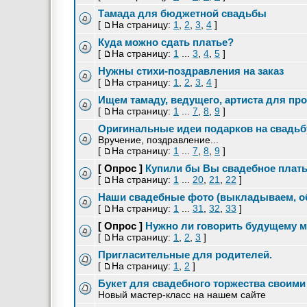
Тамада для бюджетной свадьбы
[
На страницу:
1
,
2
,
3
,
4
]
Куда можно сдать платье?
[
На страницу:
1
...
3
,
4
,
5
]
Нужны стихи-поздравления на заказ
[
На страницу:
1
,
2
,
3
,
4
]
Ищем тамаду, ведущего, артиста для п
[
На страницу:
1
...
7
,
8
,
9
]
Оригинальные идеи подарков на свадьб
Вручение, поздравление...
[
На страницу:
1
...
7
,
8
,
9
]
[ Опрос ]
Купили бы Вы свадебное плать
[
На страницу:
1
...
20
,
21
,
22
]
Наши свадебные фото (выкладываем, о
[
На страницу:
1
...
31
,
32
,
33
]
[ Опрос ]
Нужно ли говорить будущему м
[
На страницу:
1
,
2
,
3
]
Пригласительные для родителей.
[
На страницу:
1
,
2
]
Букет для свадебного торжества своими
Новый мастер-класс на нашем сайте