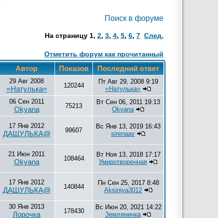
Поиск в форуме
На страницу
1
,
2
,
3
,
4
,
5
,
6
,
7
След.
Отметить форум как прочитанный
Автор
Показов
Последний ответ
29 Авг 2008
Пт Авг 29, 2008 9:19
120244
=Натулька=
=Натулька=
06 Сен 2011
Вт Сен 06, 2011 19:13
75213
Okyana
Okyana
17 Янв 2012
Вс Янв 13, 2019 16:43
99607
ДАШУЛЬКА@
sirenaav
21 Июн 2011
Вт Ноя 13, 2018 17:17
108464
Okyana
Умиротворенная
17 Янв 2012
Пн Сен 25, 2017 8:48
140844
ДАШУЛЬКА@
Aksiniya3012
30 Янв 2013
Вс Июн 20, 2021 14:22
178430
Лорочка
Земляничка