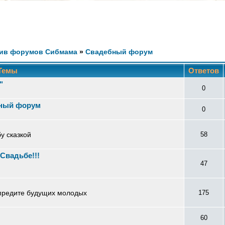
ив форумов Сибмама
»
Свадебный форум
Темы
Ответов
"
0
ный форум
0
у сказкой
58
Свадьбе!!!
47
предите будущих молодых
175
60