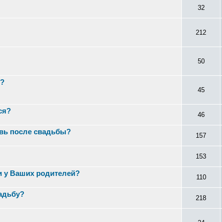
32
212
50
й?
45
ся?
46
овь после свадьбы?
157
153
и у Ваших родителей?
110
адьбу?
218