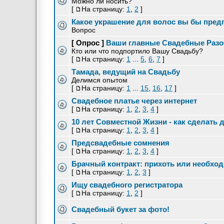
Можно ли носить?
[
На страницу:
1
,
2
]
Какое украшение для волос вы бы пред
Вопрос
[ Опрос ]
Ваши главные Свадебные Разо
Кто или что подпортило Вашу Свадьбу?
[
На страницу:
1
...
5
,
6
,
7
]
Тамада, ведущий на Свадьбу
Делимся опытом
[
На страницу:
1
...
15
,
16
,
17
]
Свадебное платье через интернет
[
На страницу:
1
,
2
,
3
,
4
]
10 лет Совместной Жизни - как сделать
[
На страницу:
1
,
2
,
3
,
4
]
Предсвадебные сомнения
[
На страницу:
1
,
2
,
3
,
4
]
Брачный контракт: прихоть или необхо
[
На страницу:
1
,
2
,
3
]
Ищу свадебного регистратора
[
На страницу:
1
,
2
]
Свадебный букет за фото!