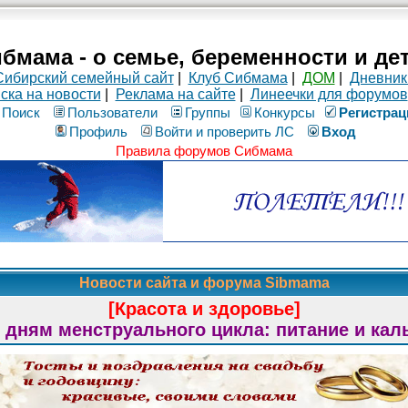
бмама - о семье, беременности и де
Сибирский семейный сайт
|
Клуб Сибмама
|
ДОМ
|
Дневник
ска на новости
|
Реклама на сайте
|
Линеечки для форумов
Поиск
Пользователи
Группы
Конкурсы
Рeгиcтpaц
Профиль
Войти и проверить ЛС
Вход
Правила форумов Сибмама
Новости сайта и форума Sibmama
[Красота и здоровье]
 дням менструального цикла: питание и кал