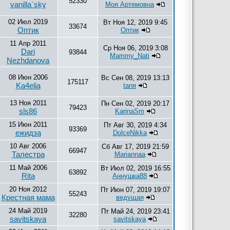
52330
vanilla`sky
Моя Артемовна
02 Июл 2019
Вт Ноя 12, 2019 9:45
33674
Оптик
Оптик
11 Апр 2011
Ср Ноя 06, 2019 3:08
Dari
93844
Mammy_Nati
Nezhdanova
08 Июн 2006
Вс Сен 08, 2019 13:13
175117
Ka4elia
tanя
13 Ноя 2011
Пн Сен 02, 2019 20:17
79423
sls86
KarinaSm
15 Июн 2011
Пт Авг 30, 2019 4:34
93369
ежидза
DolceNikka
10 Авг 2006
Сб Авг 17, 2019 21:59
66947
Талестра
Mariannaa
11 Май 2006
Вт Июл 02, 2019 16:55
63892
Rita
Аннушка88
20 Ноя 2012
Пт Июн 07, 2019 19:07
55243
Крестная мама
ведущая
24 Май 2019
Пт Май 24, 2019 23:41
32280
savitskaya
savitskaya