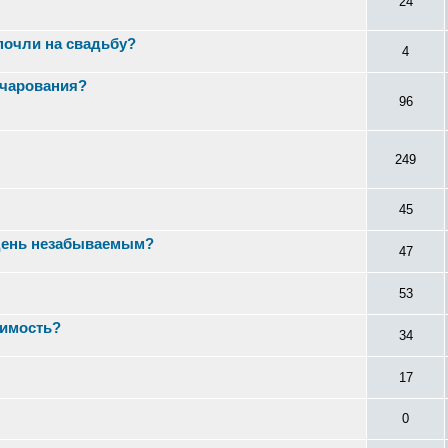
24
почли на свадьбу?
4
чарования?
96
249
45
 день незабываемым?
47
53
димость?
34
17
0