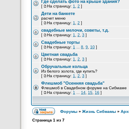
Где сделать фото на крыше здания?
[
На страницу:
1
,
2
]
Дети на банкете
расчет меню
[
На страницу:
1
,
2
]
свадебные мелочи, советы, т.д.
[
На страницу:
1
,
2
,
3
]
Свадебные торты
[
На страницу:
1
...
8
,
9
,
10
]
Цветная свадьба
[
На страницу:
1
,
2
,
3
]
Обручальные кольца
Из белого золота, где купить?
[
На страницу:
1
,
2
,
3
]
Флешмоб "Осенняя свадьба"
Флешмоб в Свадебном форуме на Сибмаме
[
На страницу:
1
...
14
,
15
,
16
]
Форумы
»
Жизнь Сибмамы
»
Арх
Страница
1
из
7