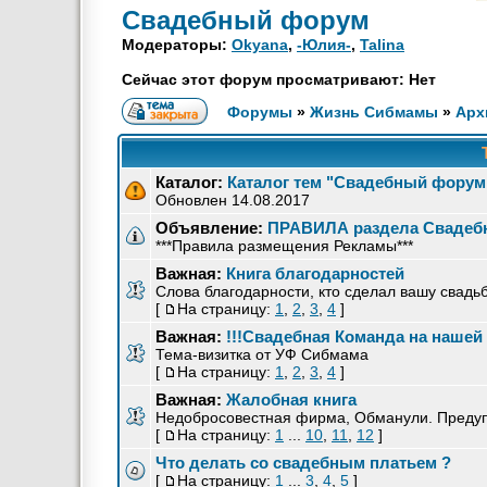
Свадебный форум
Модераторы:
Okyana
,
-Юлия-
,
Talina
Сейчас этот форум просматривают: Нет
Форумы
»
Жизнь Сибмамы
»
Арх
Каталог:
Каталог тем "Свадебный форум
Обновлен 14.08.2017
Объявление:
ПРАВИЛА раздела Свадеб
***Правила размещения Рекламы***
Важная:
Книга благодарностей
Слова благодарности, кто сделал вашу свадьб
[
На страницу:
1
,
2
,
3
,
4
]
Важная:
!!!Свадебная Команда на нашей 
Тема-визитка от УФ Сибмама
[
На страницу:
1
,
2
,
3
,
4
]
Важная:
Жалобная книга
Недобросовестная фирма, Обманули. Преду
[
На страницу:
1
...
10
,
11
,
12
]
Что делать со свадебным платьем ?
[
На страницу:
1
...
3
,
4
,
5
]