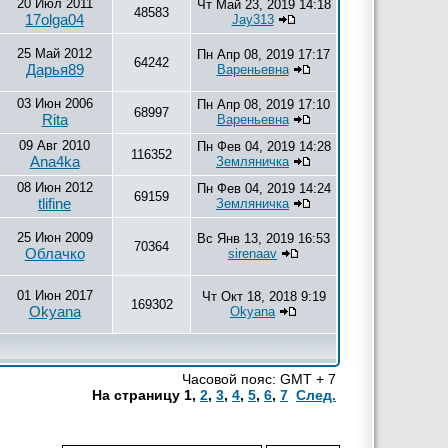
20 Июл 2011
Чт Май 23, 2019 14:18
48583
17olga04
Jay313
25 Май 2012
Пн Апр 08, 2019 17:17
64242
Дарья89
Вареньевна
03 Июн 2006
Пн Апр 08, 2019 17:10
68997
Rita
Вареньевна
09 Авг 2010
Пн Фев 04, 2019 14:28
116352
Ana4ka
Земляничка
08 Июн 2012
Пн Фев 04, 2019 14:24
69159
tlifine
Земляничка
25 Июн 2009
Вс Янв 13, 2019 16:53
70364
Облачко
sirenaav
01 Июн 2017
Чт Окт 18, 2018 9:19
169302
Okyana
Okyana
Часовой пояс: GMT + 7
На страницу
1
,
2
,
3
,
4
,
5
,
6
,
7
След.