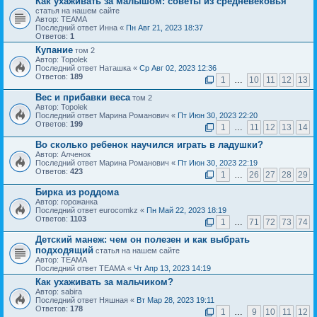
Как ухаживать за малышом: советы из средневековья
статья на нашем сайте
Автор: ТЕАМА
Последний ответ Инна «
Пн Авг 21, 2023 18:37
Ответов:
1
Купание
том 2
Автор: Topolek
Последний ответ Наташка «
Ср Авг 02, 2023 12:36
Ответов:
189
1
…
10
11
12
13
Вес и прибавки веса
том 2
Автор: Topolek
Последний ответ Марина Романович «
Пт Июн 30, 2023 22:20
Ответов:
199
1
…
11
12
13
14
Во сколько ребенок научился играть в ладушки?
Автор: Алченок
Последний ответ Марина Романович «
Пт Июн 30, 2023 22:19
Ответов:
423
1
…
26
27
28
29
Бирка из роддома
Автор: горожанка
Последний ответ eurocomkz «
Пн Май 22, 2023 18:19
Ответов:
1103
1
…
71
72
73
74
Детский манеж: чем он полезен и как выбрать
подходящий
статья на нашем сайте
Автор: ТЕАМА
Последний ответ ТЕАМА «
Чт Апр 13, 2023 14:19
Как ухаживать за мальчиком?
Автор: sabira
Последний ответ Няшная «
Вт Мар 28, 2023 19:11
Ответов:
178
1
…
9
10
11
12