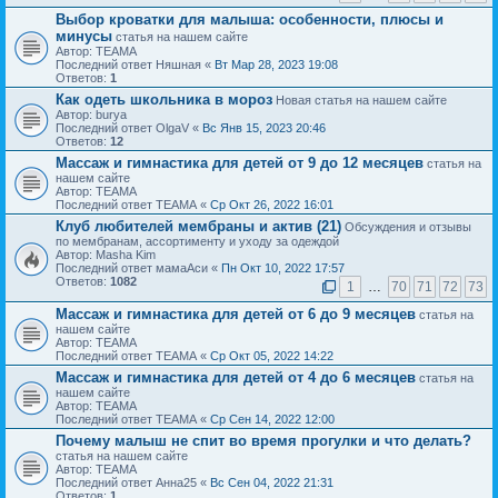
Выбор кроватки для малыша: особенности, плюсы и
минусы
статья на нашем сайте
Автор: ТЕАМА
Последний ответ Няшная «
Вт Мар 28, 2023 19:08
Ответов:
1
Как одеть школьника в мороз
Новая статья на нашем сайте
Автор: burya
Последний ответ OlgaV «
Вс Янв 15, 2023 20:46
Ответов:
12
Массаж и гимнастика для детей от 9 до 12 месяцев
статья на
нашем сайте
Автор: ТЕАМА
Последний ответ ТЕАМА «
Ср Окт 26, 2022 16:01
Клуб любителей мембраны и актив (21)
Обсуждения и отзывы
по мембранам, ассортименту и уходу за одеждой
Автор: Masha Kim
Последний ответ мамаАси «
Пн Окт 10, 2022 17:57
Ответов:
1082
1
…
70
71
72
73
Массаж и гимнастика для детей от 6 до 9 месяцев
статья на
нашем сайте
Автор: ТЕАМА
Последний ответ ТЕАМА «
Ср Окт 05, 2022 14:22
Массаж и гимнастика для детей от 4 до 6 месяцев
статья на
нашем сайте
Автор: ТЕАМА
Последний ответ ТЕАМА «
Ср Сен 14, 2022 12:00
Почему малыш не спит во время прогулки и что делать?
статья на нашем сайте
Автор: ТЕАМА
Последний ответ Анна25 «
Вс Сен 04, 2022 21:31
Ответов:
1