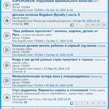
SUPERGREEN: подгузники премиального качества
тест-
драйв
Автор: ТЕАМА
Последний ответ ТЕАМА «
Пн Окт 14, 2024 11:18
детские коляски Bugaboo (Бугабу ) часть II
Автор: Вэйра
Последний ответ Вячеслав Семейный риелтор «
Пт Авг 09, 2024 21:26
Ответов:
869
1
…
55
56
57
58
"Наш ребенок проглотил": монеты, шарики, деталь от
Лего...
статья на нашем сайте
Автор: ТЕАМА
Последний ответ ТЕАМА «
Ср Апр 17, 2024 11:55
Сколько должен весить ребенок в первый год жизни
статья
на нашем сайте
Автор: ТЕАМА
Последний ответ ТЕАМА «
Ср Апр 10, 2024 13:48
Когда и как детей разных стран приучают к горшку
статья на
нашем сайте
Автор: ТЕАМА
Последний ответ leleno «
Сб Мар 02, 2024 2:32
Ответов:
3
Физиологическая потеря веса у новорожденных
статья на
нашем сайте
Автор: ТЕАМА
Последний ответ ТЕАМА «
Вт Фев 20, 2024 13:58
Стул грудничка. Варианты нормы и отклонения
Чтобы уметь
отличать нормальный стул от проблемного – нужно знать нормы
Автор: burya
Последний ответ Гость «
Вт Сен 26, 2023 19:19
Ответов:
89
1
2
3
4
5
6