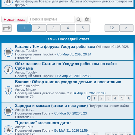
Архив форума
Товары для детей
. Архивы обсуждений детских товаров на
форуме.
Новая тема
…
1
2
3
4
5
12
>
Темы
/ Последний ответ
Каталог: Темы форума Уход за ребенком
Обновлен 01.08.2026
Автор: Topolek
Последний ответ Topolek «
Ср Мар 03, 2010 20:14
Ответов:
1
Объявление:
Статьи по Уходу за ребенком на сайте
Сибмама
Автор: Topolek
Последний ответ Topolek «
Вс Апр 25, 2010 22:33
Важная:
Обзор книг по уходу за детьми и воспитанию
статья на сайте
Автор: Мираж
Последний ответ детские забавы 2 «
Вт Апр 18, 2023 21:08
Ответов:
79
1
2
3
4
5
6
Зарядка и массаж (стихи и пестушки)
Подборка на нашем сайте
Автор: burya
Последний ответ Гость «
Ср Июн 03, 2026 3:23
Ответов:
13
"Цветение" месячного дитя
*
Автор: Тоня
Последний ответ Гость «
Вс Май 31, 2026 11:59
Ответов:
173