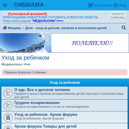
СИБМАМА
Рeгиcтpaция
Вход
[Кулинарный флешмоб]
Новости
ПРИГЛАШАЕМ ЛЮБИТЕЛЕЙ ГОТОВИТЬ И ВКУСНО ПОЕСТЬ
Сибмамы
Тема этой недели
"МЕДАЛЬОНЫ"
>>>>
Форумы
Дети - уход за детьми, питание и воспитание детей.
ои
ск
Уход за ребенком
Модераторы:
Инес
Правила форумов Сибмама
Уход за ребенком
О еде. Все о детском питании
Грудное и искусственное вскармливание детей, вкусная и полезная пища
для детей.
Грудное вскармливание
Грудное вскармливание и уход за новорожденным.
Уход за ребенком. Архив форума
Уход за ребенком. Архив форума
Архив форума Товары для детей