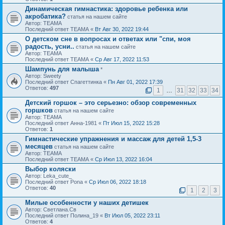
Динамическая гимнастика: здоровье ребенка или
акробатика?
статья на нашем сайте
Автор: ТЕАМА
Последний ответ ТЕАМА «
Вт Авг 30, 2022 19:44
О детском сне в вопросах и ответах или "спи, моя
радость, усни..
статья на нашем сайте
Автор: ТЕАМА
Последний ответ ТЕАМА «
Ср Авг 17, 2022 11:53
Шампунь для малыша
*
Автор: Sweety
Последний ответ Спагеттинка «
Пн Авг 01, 2022 17:39
Ответов:
497
1
…
31
32
33
34
Детский горшок – это серьезно: обзор современных
горшков
статья на нашем сайте
Автор: ТЕАМА
Последний ответ Анна-1981 «
Пт Июл 15, 2022 15:28
Ответов:
1
Гимнастические упражнения и массаж для детей 1,5-3
месяцев
статья на нашем сайте
Автор: ТЕАМА
Последний ответ ТЕАМА «
Ср Июл 13, 2022 16:04
Выбор коляски
Автор: Leka_cute_
Последний ответ Pona «
Ср Июл 06, 2022 18:18
Ответов:
40
1
2
3
Милые особенности у наших детишек
Автор: Светлана.Св
Последний ответ Полина_19 «
Вт Июл 05, 2022 23:11
Ответов:
4