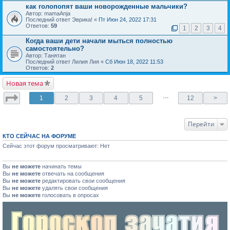
как голопопят ваши новорожденные мальчики?
Автор: mamaAnja
Последний ответ Эврика! «
Пт Июн 24, 2022 17:31
Ответов:
59
1
2
3
4
Когда ваши дети начали мыться полностью
самостоятельно?
Автор: Танятан
Последний ответ Лилия Лия «
Сб Июн 18, 2022 11:53
Ответов:
2
Новая тема
…
1
2
3
4
5
12
>
Перейти
КТО СЕЙЧАС НА ФОРУМЕ
Сейчас этот форум просматривают: Нет
Вы
не можете
начинать темы
Вы
не можете
отвечать на сообщения
Вы
не можете
редактировать свои сообщения
Вы
не можете
удалять свои сообщения
Вы
не можете
голосовать в опросах