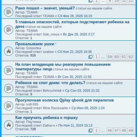
1
…
9
10
11
12
Рано пошел – значит, умный?
статья на нашем сайте
Автор: ТЕАМА
Последний ответ ТЕАМА «
Сб Фев 28, 2026 16:19
5 главных опасностей, которые подстерегают ребенка на
даче
статья на нашем сайте
Автор: ТЕАМА
Последний ответ Solo_meya «
Вс Дек 28, 2025 3:17
Ответов:
1
Прокалываем ушки
*
Автор: Gmoshka
Последний ответ seabee «
Сб Ноя 22, 2025 19:36
Ответов:
916
1
…
59
60
61
62
На плач младенцев мы реагируем повышением
температуры лица
статья на нашем сайте
Автор: ТЕАМА
Последний ответ ТЕАМА «
Вт Сен 30, 2025 12:56
Ребенок не спит днем: что делать?
статья на нашем сайте
Автор: ТЕАМА
Последний ответ Behrschmidt «
Ср Сен 03, 2025 21:33
Ответов:
9
Прогулочная коляска Qplay qbook для перелетов
Автор: sofi-555
Последний ответ Mme Ravissante «
Ср Июл 09, 2025 1:24
Ответов:
1
Как приучить ребенка к горшку
Автор: Паутинка
Последний ответ Dafna-n «
Пн Ноя 11, 2024 15:13
Ответов:
728
1
…
46
47
48
49