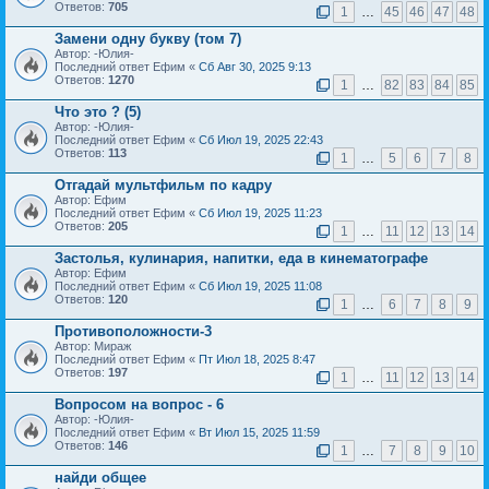
Ответов:
705
1
…
45
46
47
48
Замени одну букву (том 7)
Автор: -Юлия-
Последний ответ Ефим «
Сб Авг 30, 2025 9:13
Ответов:
1270
1
…
82
83
84
85
Что это ? (5)
Автор: -Юлия-
Последний ответ Ефим «
Сб Июл 19, 2025 22:43
Ответов:
113
1
…
5
6
7
8
Отгадай мультфильм по кадру
Автор: Ефим
Последний ответ Ефим «
Сб Июл 19, 2025 11:23
Ответов:
205
1
…
11
12
13
14
Застолья, кулинария, напитки, еда в кинематографе
Автор: Ефим
Последний ответ Ефим «
Сб Июл 19, 2025 11:08
Ответов:
120
1
…
6
7
8
9
Противоположности-3
Автор: Мираж
Последний ответ Ефим «
Пт Июл 18, 2025 8:47
Ответов:
197
1
…
11
12
13
14
Вопросом на вопрос - 6
Автор: -Юлия-
Последний ответ Ефим «
Вт Июл 15, 2025 11:59
Ответов:
146
1
…
7
8
9
10
найди общее