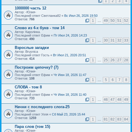
1
2
3
4
1000000 часть 12
Автор: -Юлия-
Последний ответ Светланка82 «
Вс Июл 26, 2026 19:50
Ответов:
766
1
…
49
50
51
52
Слово из 4-х букв - том 14
Автор: Каролiнка.
Последний ответ Ефим «
Пт Июл 24, 2026 14:23
Ответов:
490
1
…
30
31
32
33
Взрослые загадки
Автор: Brusnica
Последний ответ Гость «
Вт Июл 21, 2026 20:51
Ответов:
414
1
…
25
26
27
28
Построим цепочку? (7)
Автор: -Юлия-
Последний ответ Ефим «
Чт Июн 18, 2026 11:47
Ответов:
108
1
…
5
6
7
8
СЛОВА - том 8
Автор: -Юлия-
Последний ответ Ефим «
Чт Июн 18, 2026 11:40
Ответов:
733
1
…
46
47
48
49
Начни с последнего слога-25
Автор: -Юлия-
Последний ответ Улля «
Сб Май 23, 2026 15:44
Ответов:
1259
1
…
81
82
83
84
Пара слов (том 15)
Автор: -Юлия-