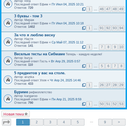
Автор: Rina
Последний ответ Ефим «
Пт Июл 04, 2025 10:21
Ответов:
720
1
…
46
47
48
49
3 буквы - том 3
Автор: Мираж
Последний ответ Ефим «
Пт Июл 04, 2025 10:18
Ответов:
1402
1
…
91
92
93
94
За что я люблю весну
Автор: Настя
Последний ответ Ефим «
Ср Май 07, 2025 11:12
Ответов:
141
1
…
7
8
9
10
Веселые тесты на Сибмаме
Теперь - каждую неделю!
Автор: burya
Последний ответ Гость «
Вт Апр 29, 2025 0:57
Ответов:
110
1
…
5
6
7
8
5 предметов у вас на столе.
Автор: arunka
Последний ответ Улля «
Чт Апр 24, 2025 14:46
Ответов:
433
1
…
26
27
28
29
Буриме
рифмоплетство
Автор: kangaroo
Последний ответ Ефим «
Пн Апр 21, 2025 8:59
Ответов:
790
1
…
50
51
52
53
Новая тема
…
1
2
3
4
5
9
>