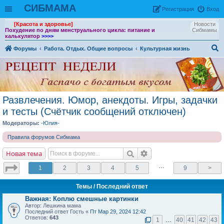
СИБМАМА
Рeгиcтpaция
Вход
[Красота и здоровье]
Новости
Похудение по дням менструального цикла: питание и
Сибмамы
калькулятор
>>>>
Форумы
Работа. Отдых. Общие вопросы
Культурная жизнь
ои
ск
Развлечения. Юмор, анекдоты. Игры, задачки
и тесты (Счётчик сообщений отключен)
Модераторы:
-Юлия-
Правила форумов Сибмама
Новая тема
…
1
2
3
4
5
9
>
Темы
/ Последний ответ
Важная:
Коплю смешные картинки
Автор: Лешкина мама
Последний ответ Гость «
Пт Мар 29, 2024 12:42
Ответов:
643
1
…
40
41
42
43