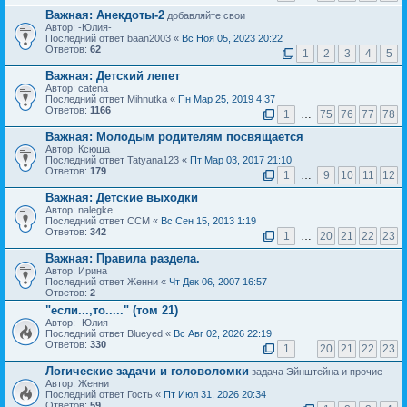
Важная:
Анекдоты-2
добавляйте свои
Автор: -Юлия-
Последний ответ baan2003 «
Вс Ноя 05, 2023 20:22
Ответов:
62
1
2
3
4
5
Важная:
Детский лепет
Автор: catena
Последний ответ Mihnutka «
Пн Мар 25, 2019 4:37
Ответов:
1166
1
…
75
76
77
78
Важная:
Молодым родителям посвящается
Автор: Ксюша
Последний ответ Tatyana123 «
Пт Мар 03, 2017 21:10
Ответов:
179
1
…
9
10
11
12
Важная:
Детские выходки
Автор: nalegke
Последний ответ ССМ «
Вс Сен 15, 2013 1:19
Ответов:
342
1
…
20
21
22
23
Важная:
Правила раздела.
Автор: Ирина
Последний ответ Женни «
Чт Дек 06, 2007 16:57
Ответов:
2
"если...,то....." (том 21)
Автор: -Юлия-
Последний ответ Blueyed «
Вс Авг 02, 2026 22:19
Ответов:
330
1
…
20
21
22
23
Логические задачи и головоломки
задача Эйнштейна и прочие
Автор: Женни
Последний ответ Гость «
Пт Июл 31, 2026 20:34
Ответов:
59