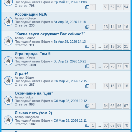
Последний ответ Ефим «
Ср Май 13, 2026 11:08
Ответов:
798
1
…
51
52
53
54
Ассоциации №36
Автор: -Юлия-
Последний ответ Ефим «
Вт Апр 28, 2026 14:18
Ответов:
230
1
…
13
14
15
16
"Какие звуки окружают Вас сейчас?"
Автор: Samba
Последний ответ Ефим «
Вт Апр 28, 2026 14:13
Ответов:
311
1
…
18
19
20
21
Игра города. Том 5
Автор: -Юлия-
Последний ответ Ефим «
Вс Апр 19, 2026 10:21
Ответов:
1159
1
…
75
76
77
78
Игра +/-
Автор: Ефим
Последний ответ Ефим «
Сб Мар 28, 2026 12:15
Ответов:
267
1
…
15
16
17
18
Окончание на "ция"
Автор: SolLa
Последний ответ Ефим «
Сб Мар 28, 2026 12:12
Ответов:
993
1
…
64
65
66
67
Я знаю пять (том 2)
Автор: kangaroo
Последний ответ Ефим «
Сб Мар 28, 2026 12:11
Ответов:
1048
1
…
67
68
69
70