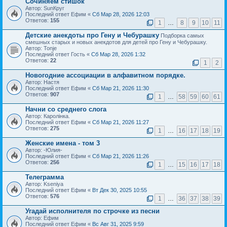
Сочиняем стишок
Автор: SunКруг
Последний ответ Ефим «
Сб Мар 28, 2026 12:03
Ответов:
155
1
…
8
9
10
11
Детские анекдоты про Гену и Чебурашку
Подборка самых
смешных старых и новых анекдотов для детей про Гену и Чебурашку.
Автор: Tonje
Последний ответ Гость «
Сб Мар 28, 2026 1:32
Ответов:
22
1
2
Новогодние ассоциации в алфавитном порядке.
Автор: Настя
Последний ответ Ефим «
Сб Мар 21, 2026 11:30
Ответов:
907
1
…
58
59
60
61
Начни со среднего слога
Автор: Каролiнка.
Последний ответ Ефим «
Сб Мар 21, 2026 11:27
Ответов:
275
1
…
16
17
18
19
Женские имена - том 3
Автор: -Юлия-
Последний ответ Ефим «
Сб Мар 21, 2026 11:26
Ответов:
256
1
…
15
16
17
18
Телеграмма
Автор: Kseniya
Последний ответ Ефим «
Вт Дек 30, 2025 10:55
Ответов:
576
1
…
36
37
38
39
Угадай исполнителя по строчке из песни
Автор: Ефим
Последний ответ Ефим «
Вс Авг 31, 2025 9:59