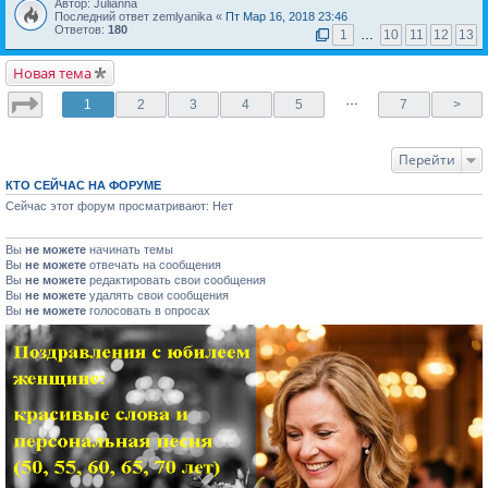
Автор: Julianna
Последний ответ zemlyanika «
Пт Мар 16, 2018 23:46
Ответов:
180
1
…
10
11
12
13
Новая тема
…
1
2
3
4
5
7
>
Перейти
КТО СЕЙЧАС НА ФОРУМЕ
Сейчас этот форум просматривают: Нет
Вы
не можете
начинать темы
Вы
не можете
отвечать на сообщения
Вы
не можете
редактировать свои сообщения
Вы
не можете
удалять свои сообщения
Вы
не можете
голосовать в опросах