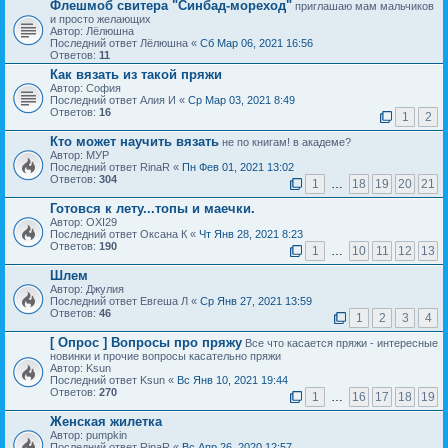
Флешмоб свитера "Синбад-мореход"
приглашаю мам мальчиков
и просто желающих
Автор: Лёлюшна
Последний ответ Лёлюшна «
Сб Мар 06, 2021 16:56
Ответов:
11
Как вязать из такой пряжи
Автор: София
Последний ответ Алия И «
Ср Мар 03, 2021 8:49
Ответов:
16
1
2
Кто может научить вязать
не по книгам! в академе?
Автор: МУР
Последний ответ RinaR «
Пн Фев 01, 2021 13:02
Ответов:
304
1
…
18
19
20
21
Готовся к лету...топы и маечки.
Автор: OXI29
Последний ответ Оксана К «
Чт Янв 28, 2021 8:23
Ответов:
190
1
…
10
11
12
13
Шлем
Автор: Джулия
Последний ответ Евгеша Л «
Ср Янв 27, 2021 13:59
Ответов:
46
1
2
3
4
[ Опрос ]
Вопросы про пряжу
Все что касается пряжи - интересные
новинки и прочие вопросы касательно пряжи
Автор: Ksun
Последний ответ Ksun «
Вс Янв 10, 2021 19:44
Ответов:
270
1
…
16
17
18
19
Женская жилетка
Автор: pumpkin
Последний ответ RinaR «
Вс Апр 26, 2020 12:57