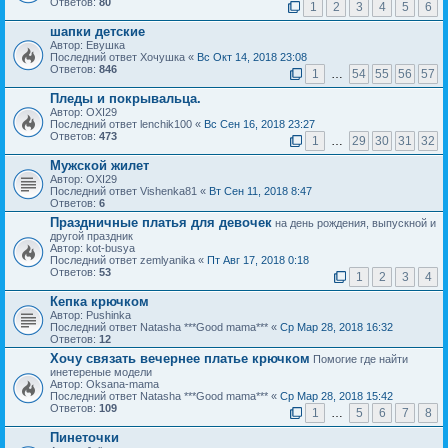
Ответов:
80
1
2
3
4
5
6
шапки детские
Автор: Евушка
Последний ответ Хочушка «
Вс Окт 14, 2018 23:08
Ответов:
846
1
…
54
55
56
57
Пледы и покрывальца.
Автор: OXI29
Последний ответ lenchik100 «
Вс Сен 16, 2018 23:27
Ответов:
473
1
…
29
30
31
32
Мужской жилет
Автор: OXI29
Последний ответ Vishenka81 «
Вт Сен 11, 2018 8:47
Ответов:
6
Праздничные платья для девочек
на день рождения, выпускной и
другой праздник
Автор: kot-busya
Последний ответ zemlyanika «
Пт Авг 17, 2018 0:18
Ответов:
53
1
2
3
4
Кепка крючком
Автор: Pushinka
Последний ответ Natasha ***Good mama*** «
Ср Мар 28, 2018 16:32
Ответов:
12
Хочу связать вечернее платье крючком
Помогие где найти
инетереные модели
Автор: Oksana-mama
Последний ответ Natasha ***Good mama*** «
Ср Мар 28, 2018 15:42
Ответов:
109
1
…
5
6
7
8
Пинеточки