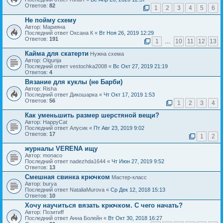
Ответов:
82
1
2
3
4
5
6
Не пойму схему
Автор: Марияна
Последний ответ Оксана К «
Вт Ноя 26, 2019 12:29
Ответов:
191
1
…
10
11
12
13
Кайма для скатерти
Нужна схема
Автор: Olgunja
Последний ответ vestochka2008 «
Вс Окт 27, 2019 21:19
Ответов:
4
Вязание для куклы (не Барби)
Автор: Risha
Последний ответ Дикошарка «
Чт Окт 17, 2019 1:53
Ответов:
56
1
2
3
4
Как уменьшить размер шерстяной вещи?
Автор: HappyCat
Последний ответ Алусик «
Пт Авг 23, 2019 9:02
Ответов:
17
1
2
журналы VERENA ищу
Автор: monaco
Последний ответ nadezhda1644 «
Чт Июн 27, 2019 9:52
Ответов:
13
Смешная свинка крючком
Мастер-класс
Автор: burya
Последний ответ NataliaMurova «
Ср Дек 12, 2018 15:13
Ответов:
10
Хочу научиться вязать крючком. С чего начать?
Автор: Позитиff
Последний ответ Анна Болейн «
Вт Окт 30, 2018 16:27