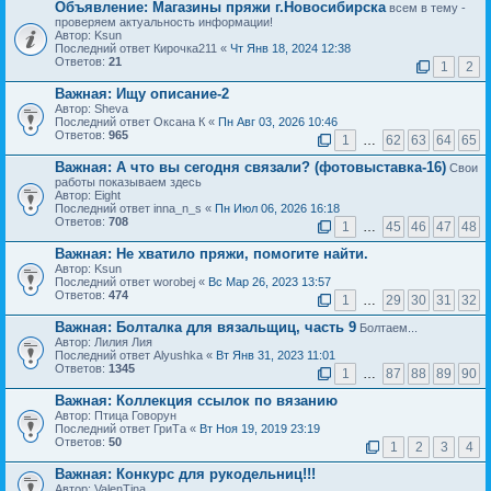
Объявление:
Магазины пряжи г.Новосибирска
всем в тему -
проверяем актуальность информации!
Автор: Ksun
Последний ответ Кирочка211 «
Чт Янв 18, 2024 12:38
Ответов:
21
1
2
Важная:
Ищу описание-2
Автор: Sheva
Последний ответ Оксана К «
Пн Авг 03, 2026 10:46
Ответов:
965
1
…
62
63
64
65
Важная:
А что вы сегодня связали? (фотовыставка-16)
Свои
работы показываем здесь
Автор: Eight
Последний ответ inna_n_s «
Пн Июл 06, 2026 16:18
Ответов:
708
1
…
45
46
47
48
Важная:
Не хватило пряжи, помогите найти.
Автор: Ksun
Последний ответ worobej «
Вс Мар 26, 2023 13:57
Ответов:
474
1
…
29
30
31
32
Важная:
Болталка для вязальщиц, часть 9
Болтаем...
Автор: Лилия Лия
Последний ответ Alyushka «
Вт Янв 31, 2023 11:01
Ответов:
1345
1
…
87
88
89
90
Важная:
Коллекция ссылок по вязанию
Автор: Птица Говорун
Последний ответ ГриТа «
Вт Ноя 19, 2019 23:19
Ответов:
50
1
2
3
4
Важная:
Конкурс для рукодельниц!!!
Автор: ValenTina