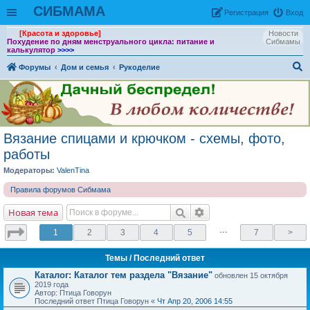
СИБМАМА
Рeгиcтpaция
Вход
[Красота и здоровье]
Новости
Похудение по дням менструального цикла: питание и
Сибмамы
калькулятор
>>>>
Форумы
Дом и семья
Рукоделие
ои
ск
Вязание спицами и крючком - схемы, фото,
работы
Модераторы:
ValenTina
Правила форумов Сибмама
Новая тема
…
1
2
3
4
5
7
>
Темы
/ Последний ответ
Каталог: Каталог тем раздела "Вязание"
обновлен 15 октября
2019 года
Автор: Птица Говорун
Последний ответ Птица Говорун «
Чт Апр 20, 2006 14:55