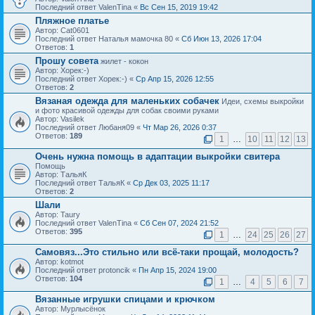
Последний ответ ValenTina «
Вс Сен 15, 2019 19:42
Пляжное платье
Автор: Cat0601
Последний ответ Наталья мамочка 80 «
Сб Июн 13, 2026 17:04
Ответов:
1
Прошу совета
жилет - кокон
Автор: Хорек:-)
Последний ответ Хорек:-) «
Ср Апр 15, 2026 12:55
Ответов:
2
Вязаная одежда для маленьких собачек
Идеи, схемы выкройки
и фото красивой одежды для собак своими руками
Автор: Vasilek
Последний ответ Любаня09 «
Чт Мар 26, 2026 0:37
Ответов:
189
1
…
10
11
12
13
Очень нужна помощь в адаптации выкройки свитера
Помощь
Автор: ТальяК
Последний ответ ТальяК «
Ср Дек 03, 2025 11:17
Ответов:
2
Шали
Автор: Taury
Последний ответ ValenTina «
Сб Сен 07, 2024 21:52
Ответов:
395
1
…
24
25
26
27
Самовяз...Это стильно или всё-таки прощай, молодость?
Автор: kotmot
Последний ответ protoncik «
Пн Апр 15, 2024 19:00
Ответов:
104
1
…
4
5
6
7
Вязанные игрушки спицами и крючком
Автор: Мурлысёнок