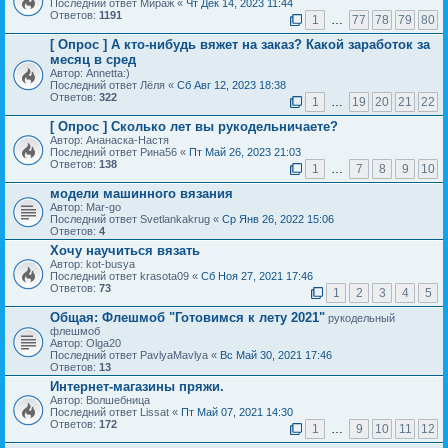
Последний ответ Мираж «
Чт Дек 14, 2023 11:44
Ответов:
1191
1
…
77
78
79
80
[ Опрос ]
А кто-нибудь вяжет на заказ? Какой заработок за
месяц в сред
Автор: Annetta:)
Последний ответ Лёля «
Сб Авг 12, 2023 18:38
Ответов:
322
1
…
19
20
21
22
[ Опрос ]
Сколько лет вы рукодельничаете?
Автор: Ананаска-Настя
Последний ответ Рина56 «
Пт Май 26, 2023 21:03
Ответов:
138
1
…
7
8
9
10
модели машинного вязания
Автор: Mar-go
Последний ответ Svetlankakrug «
Ср Янв 26, 2022 15:06
Ответов:
4
Хочу научиться вязать
Автор: kot-busya
Последний ответ krasota09 «
Сб Ноя 27, 2021 17:46
Ответов:
73
1
2
3
4
5
Общая: Флешмоб "Готовимся к лету 2021"
рукодельный
флешмоб
Автор: Olga20
Последний ответ PavlyaMavlya «
Вс Май 30, 2021 17:46
Ответов:
13
Интернет-магазины пряжи.
Автор: Волшебница
Последний ответ Lissat «
Пт Май 07, 2021 14:30
Ответов:
172
1
…
9
10
11
12