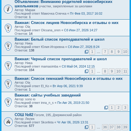
Объявление:
Вниманию родителей новосибирских
школьников
участки, закрепленные за школами
Автор: Мираж
Последний ответ Мамочка Олечка «
Пт Фев 03, 2017 16:02
Ответов:
1
Важная:
Список лицеев Новосибирска и отзывы о них
Автор: Ola
Последний ответ Oksana_oren «
Сб Июн 27, 2026 14:27
Ответов:
14
Важная:
Белый список преподавателей и школ
Автор: Ника
Последний ответ Юлия Игоревна «
Сб Июн 27, 2026 8:24
Ответов:
138
1
…
7
8
9
10
Важная:
Черный список преподавателей и школ
Автор: Ника
Последний ответ mamasimba «
Сб Май 04, 2024 12:15
Ответов:
154
1
…
8
9
10
11
Важная:
Список гимназий Новосибирска и отзывы о них
Автор: Ola
Последний ответ El_Ko «
Вт Апр 06, 2021 9:39
Ответов:
1
Важная:
сайты учебных заведений
Автор: sono io
Последний ответ inna_n_s «
Пн Авг 26, 2019 21:50
Ответов:
38
1
2
3
СОШ №82
Гоголя, 195, Дзержинский район
Автор: Люлек
Последний ответ Skonfeta «
Чт Авг 06, 2026 13:31
Ответов:
577
1
…
36
37
38
39