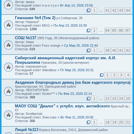
Автор: ярика
Последний ответ n-a-s-t-j-a «
Вт Апр 14, 2026 23:59
Ответов:
649
1
…
41
42
43
44
Гимназия №4 (Том 2)
ул.Сибирская, 35
Автор: Hataлья*
Последний ответ MGG «
Пн Апр 13, 2026 15:39
Ответов:
1296
1
…
84
85
86
87
СОШ №137
1905 Года, 39 (Железнодорожный район)
Автор: Хими
Последний ответ Foxx orange «
Ср Мар 25, 2026 22:44
Ответов:
619
1
…
39
40
41
42
Сибирский авиационный кадетский корпус им. А.И.
Покрышкина
Урманова, 18 (школа-интернат)
Автор: mamavpervye
Последний ответ Volentibus «
Пт Мар 20, 2026 20:31
Ответов:
57
1
2
3
4
Академия благородных девиц (на базе кадетского корпуса)
Красногорская, 54, Заельцовский район
Автор: ЛЕНТИПУПИЯ
Последний ответ Хелен*** «
Пн Фев 23, 2026 22:14
Ответов:
368
1
…
22
23
24
25
МАОУ СОШ "Диалог" с углубл. изуч. английского
Красный пр.,
67
Автор: Svetliachok
Последний ответ Элисэлис «
Вс Янв 11, 2026 20:06
Ответов:
306
1
…
18
19
20
21
Лицей №113
Бориса Богаткова, 241\1, Дзержинский район
Автор: lyolic