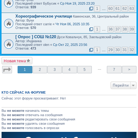
Последний ответ БуБусик «
Ср Ноя 19, 2025 23:20
Ответов:
939
1
…
60
61
62
63
Хореографическое училище
Каменская, 36, Центральный район
Автор: Вуки
Последний ответ carrie «
Чт Ноя 06, 2025 10:35
Ответов:
570
1
…
36
37
38
39
[ Опрос ]
СОШ №120
Дуси Ковальчук, 85, Заельцовский район
Автор: Индианка
Последний ответ olen «
Ср Окт 22, 2025 23:56
Ответов:
473
1
…
29
30
31
32
Новая тема
…
1
2
3
4
5
7
>
Перейти
КТО СЕЙЧАС НА ФОРУМЕ
Сейчас этот форум просматривают: Нет
Вы
не можете
начинать темы
Вы
не можете
отвечать на сообщения
Вы
не можете
редактировать свои сообщения
Вы
не можете
удалять свои сообщения
Вы
не можете
голосовать в опросах