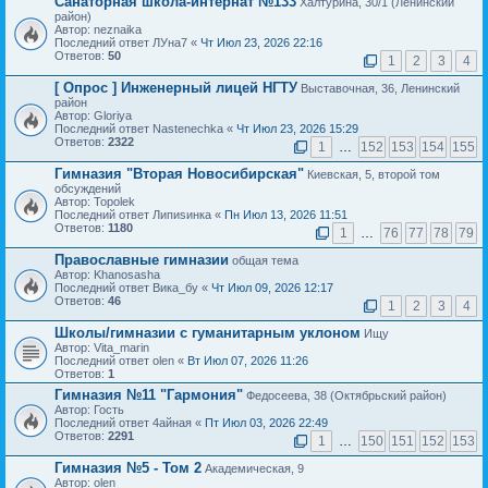
Санаторная школа-интернат №133
Халтурина, 30/1 (Ленинский
район)
Автор: neznaika
Последний ответ ЛУна7 «
Чт Июл 23, 2026 22:16
Ответов:
50
1
2
3
4
[ Опрос ]
Инженерный лицей НГТУ
Выставочная, 36, Ленинский
район
Автор: Gloriya
Последний ответ Nastenechka «
Чт Июл 23, 2026 15:29
Ответов:
2322
1
…
152
153
154
155
Гимназия "Вторая Новосибирская"
Киевская, 5, второй том
обсуждений
Автор: Topolek
Последний ответ Липиsинка «
Пн Июл 13, 2026 11:51
Ответов:
1180
1
…
76
77
78
79
Православные гимназии
общая тема
Автор: Khanosasha
Последний ответ Вика_бу «
Чт Июл 09, 2026 12:17
Ответов:
46
1
2
3
4
Школы/гимназии с гуманитарным уклоном
Ищу
Автор: Vita_marin
Последний ответ olen «
Вт Июл 07, 2026 11:26
Ответов:
1
Гимназия №11 "Гармония"
Федосеева, 38 (Октябрьский район)
Автор: Гость
Последний ответ 4айная «
Пт Июл 03, 2026 22:49
Ответов:
2291
1
…
150
151
152
153
Гимназия №5 - Том 2
Академическая, 9
Автор: olen