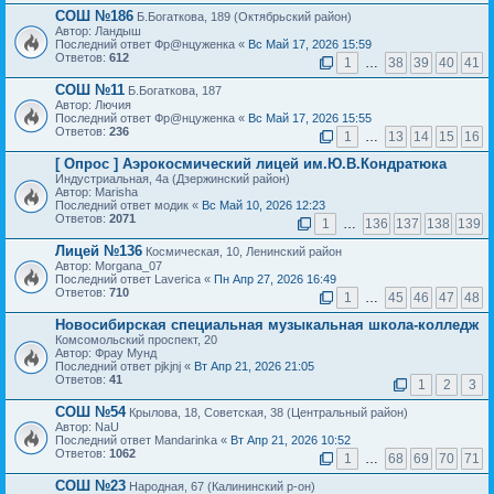
СОШ №186
Б.Богаткова, 189 (Октябрьский район)
Автор: Ландыш
Последний ответ Фр@нцуженка «
Вс Май 17, 2026 15:59
Ответов:
612
1
…
38
39
40
41
СОШ №11
Б.Богаткова, 187
Автор: Лючия
Последний ответ Фр@нцуженка «
Вс Май 17, 2026 15:55
Ответов:
236
1
…
13
14
15
16
[ Опрос ]
Аэрокосмический лицей им.Ю.В.Кондратюка
Индустриальная, 4а (Дзержинский район)
Автор: Marisha
Последний ответ модик «
Вс Май 10, 2026 12:23
Ответов:
2071
1
…
136
137
138
139
Лицей №136
Космическая, 10, Ленинский район
Автор: Morgana_07
Последний ответ Laverica «
Пн Апр 27, 2026 16:49
Ответов:
710
1
…
45
46
47
48
Новосибирская специальная музыкальная школа-колледж
Комсомольский проспект, 20
Автор: Фрау Мунд
Последний ответ pjkjnj «
Вт Апр 21, 2026 21:05
Ответов:
41
1
2
3
СОШ №54
Крылова, 18, Советская, 38 (Центральный район)
Автор: NaU
Последний ответ Mandarinka «
Вт Апр 21, 2026 10:52
Ответов:
1062
1
…
68
69
70
71
СОШ №23
Народная, 67 (Калининский р-он)