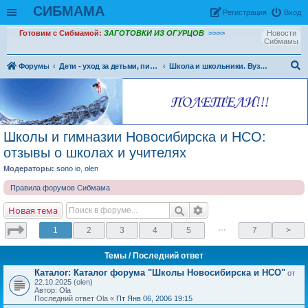
СИБМАМА
Рeгиcтpaция
Вход
Готовим с Сибмамой:
ЗАГОТОВКИ ИЗ ОГУРЦОВ
>>>>
Новости
Сибмамы
Форумы
Дети - уход за детьми, питание и воспитание детей.
Школа и школьники. Вузы и ссузы, студенчество
ои
ск
Школы и гимназии Новосибирска и НСО:
отзывы о школах и учителях
Модераторы:
sono io
,
olen
Правила форумов Сибмама
Новая тема
…
1
2
3
4
5
7
>
Темы
/ Последний ответ
Каталог: Каталог форума "Школы Новосибирска и НСО"
от
22.10.2025 (olen)
Автор: Ola
Последний ответ Ola «
Пт Янв 06, 2006 19:15