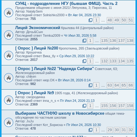
СУНЦ - подразделение НГУ (бывшая ФМШ). Часть 2
Продолжаем общение с июня 2021! Ляпунова, 3; Пирогова, 11
Автор: NatalySem
Последний ответ Solnishko2000 «
Вт Авг 04, 2026 23:30
Ответов:
755
1
…
48
49
50
51
Лицей Экономический
Крылова 44 (Центральный район)
Автор: Дочь&Сын
Последний ответ Temka2009 «
Чт Июл 30, 2026 5:58
Ответов:
2055
1
…
135
136
137
138
[ Опрос ]
Лицей №200
Кропоткина, 265 (Заельцовский район)
Автор: Крошечка
Последний ответ Вика_бу «
Ср Июл 29, 2026 10:22
Ответов:
2017
1
…
132
133
134
135
[ Опрос ]
Лицей №22 "Надежда Сибири"
Советская, 63;
Железнодорожный район
Автор: chiken
Последний ответ нюр.ОК «
Вт Июл 28, 2026 0:14
Ответов:
982
1
…
63
64
65
66
[ Опрос ]
Лицей №9
1905 года, 41 (Железнодорожный район)
Автор: смородинка
Последний ответ inna_n_s «
Пт Июл 24, 2026 21:13
Ответов:
2369
1
…
155
156
157
158
Выбираем ЧАСТНУЮ школу в Новосибирске
общая тема-
обсуждение по частным школам
Автор: JuJu
Последний ответ Кот_Бориска «
Пт Июл 24, 2026 10:30
Ответов:
478
1
…
29
30
31
32