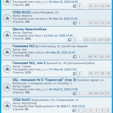
Последний ответ inna_n_s «
Вт Июн 23, 2026 16:55
Ответов:
205
1
…
11
12
13
14
СОШ №131
Союза Молодежи, 10
Автор: filatovna
Последний ответ лисанна «
Вт Июн 16, 2026 23:39
Ответов:
190
1
…
10
11
12
13
Школы Краснообска
Автор: Ларачка
Последний ответ llazy «
Ср Июн 10, 2026 17:06
Ответов:
2001
1
…
131
132
133
134
Гимназия №3
Детский проезд, 10, третий том общения
Автор: olen
Последний ответ strikus «
Вт Июн 09, 2026 16:33
Ответов:
932
1
…
60
61
62
63
Гимназия №1, том 2
Красный пр., 48 (Центральный район)
Автор: Topolek
Последний ответ inna_n_s «
Пт Июн 05, 2026 9:42
Ответов:
1176
1
…
76
77
78
79
ОЦ - гимназия № 6 "Горностай" (том 3)
Основное здание: ул.
Вяземская, 4; младшая школа: ул. Полевая, 5
Автор: Гудвин
Последний ответ inna_n_s «
Вс Май 31, 2026 22:08
Ответов:
756
1
…
48
49
50
51
СОШ №167
Добролюбова, 233; Панфиловцев, 41
Автор: M@ri@nn@
Последний ответ Фр@нцуженка «
Вс Май 17, 2026 16:03
Ответов:
80
1
2
3
4
5
6