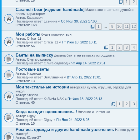
Ответов:
18
1
2
Carameli-bear [изделия handmade]
Маленькое счастье с душой и
своим характером
Автор: Кардамон
Последний ответ Есенина «
Сб Июл 30, 2022 17:00
Ответов:
168
1
…
9
10
11
12
Мои работы
будут пополняться
Автор: Orlica_11
Последний ответ Orlica_11 «
Пт Июн 10, 2022 10:11
Ответов:
56
1
2
3
4
Банты на выписку
Делала банты на выписку из роддома
Автор: Ольга садовод
Последний ответ Ольга садовод «
Чт Апр 14, 2022 23:51
Ростовые цветы
Автор: Надежда_
Последний ответ Земляничка «
Вт Апр 12, 2022 13:01
Ответов:
13
Мои текстильные истории
авторская кукла, игрушки, одежда для
кукол
Автор: Stelena
Последний ответ КаЛиНа NSK «
Пт Фев 18, 2022 23:13
Ответов:
40
1
2
3
Когда находит вдохновение...!
Вязание и не только.
Автор: Digay
Последний ответ Digay «
Пн Янв 24, 2022 8:25
Ответов:
10
Роспись одежды и другие handmade увлечения.
На все руки
мастер!
Автор: Юлия-27