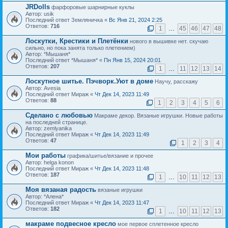
JRDolls
фарфоровые шарнирные куклы
Автор: usik
Последний ответ Земляничка «
Вс Янв 21, 2024 2:25
Ответов:
716
1
…
45
46
47
48
Лоскутки, Крестики и Плетёнки
нового в вышивке нет. скучаю
сильно, но пока занята только плетением)
Автор: *Мышаня*
Последний ответ *Мышаня* «
Пн Янв 15, 2024 20:01
Ответов:
207
1
…
11
12
13
14
Лоскутное шитье. Пэчворк.Уют в доме
Научу, расскажу
Автор: Avesia
Последний ответ Мираж «
Чт Дек 14, 2023 11:49
Ответов:
88
1
2
3
4
5
6
Сделано с любовью
Макраме декор. Вязаные игрушки. Новые работы
на последней странице.
Автор: zemlyanika
Последний ответ Мираж «
Чт Дек 14, 2023 11:49
Ответов:
47
1
2
3
4
Мои работы
графика/шитье/вязание и прочее
Автор: helga konon
Последний ответ Мираж «
Чт Дек 14, 2023 11:48
Ответов:
187
1
…
10
11
12
13
Моя вязаная радость
вязаные игрушки
Автор: *Алена*
Последний ответ Мираж «
Чт Дек 14, 2023 11:47
Ответов:
182
1
…
10
11
12
13
макраме подвесное кресло
мое первое сплетенное кресло