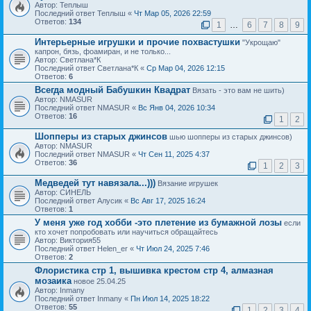
Автор: Теплыш
Последний ответ Теплыш «
Чт Мар 05, 2026 22:59
Ответов:
134
1
…
6
7
8
9
Интерьерные игрушки и прочие похвастушки
"Укрощаю"
капрон, бязь, фоамиран, и не только...
Автор: Светлана*К
Последний ответ Светлана*К «
Ср Мар 04, 2026 12:15
Ответов:
6
Всегда модный Бабушкин Квадрат
Вязать - это вам не шить)
Автор: NMASUR
Последний ответ NMASUR «
Вс Янв 04, 2026 10:34
Ответов:
16
1
2
Шопперы из старых джинсов
шью шопперы из старых джинсов)
Автор: NMASUR
Последний ответ NMASUR «
Чт Сен 11, 2025 4:37
Ответов:
36
1
2
3
Медведей тут навязала...)))
Вязание игрушек
Автор: СИНЕЛЬ
Последний ответ Алусик «
Вс Авг 17, 2025 16:24
Ответов:
1
У меня уже год хобби -это плетение из бумажной лозы
если
кто хочет попробовать или научиться обращайтесь
Автор: Виктория55
Последний ответ Helen_er «
Чт Июл 24, 2025 7:46
Ответов:
2
Флористика стр 1, вышивка крестом стр 4, алмазная
мозаика
новое 25.04.25
Автор: Inmany
Последний ответ Inmany «
Пн Июл 14, 2025 18:22
Ответов:
55
1
2
3
4