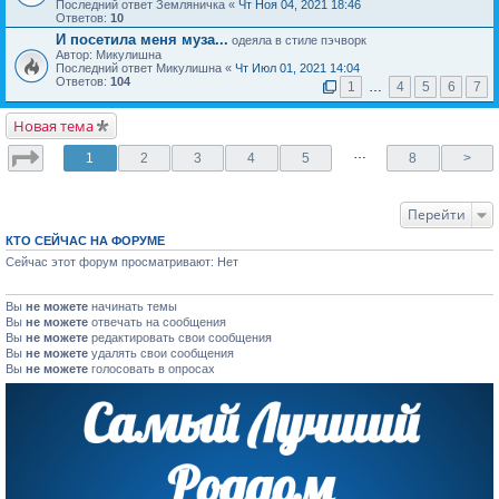
Последний ответ Земляничка «
Чт Ноя 04, 2021 18:46
Ответов:
10
И посетила меня муза...
одеяла в стиле пэчворк
Автор: Микулишна
Последний ответ Микулишна «
Чт Июл 01, 2021 14:04
Ответов:
104
1
…
4
5
6
7
Новая тема
…
1
2
3
4
5
8
>
Перейти
КТО СЕЙЧАС НА ФОРУМЕ
Сейчас этот форум просматривают: Нет
Вы
не можете
начинать темы
Вы
не можете
отвечать на сообщения
Вы
не можете
редактировать свои сообщения
Вы
не можете
удалять свои сообщения
Вы
не можете
голосовать в опросах