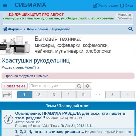
СИБМАМА
Рeгиcтpaция
Вход
110 ЛУЧШИХ ЦИТАТ ПРО АВГУСТ
Новости
статусы со смыслом про жизнь, уходящее лето и вдохновение
Сибмамы
Форумы
Дом и семья
Рукоделие
ои
ск
Хвастушки рукодельниц
Модераторы:
ValenTina
Правила форумов Сибмама
Новая тема
…
1
2
3
4
5
8
>
Темы
/ Последний ответ
Объявление:
ПРАВИЛА РАЗДЕЛА для всех, кто пишет в
этом разделе!!!
обновление от 20.05.13
Автор: ValenTina
Последний ответ ValenTina «
Пт Авг 31, 2012 13:11
1, 2, 3, 4, пять - начинаю рисовать.
Ни дня без штриха! И кое-что
ещё... :)