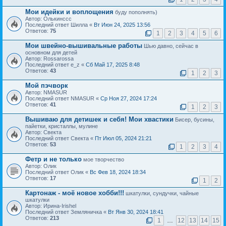
Мои идейки и воплощения
буду пополнять)
Автор: Олькинссс
Последний ответ Шилла «
Вт Июн 24, 2025 13:56
Ответов:
75
1
2
3
4
5
6
Мои швейно-вышивальные работы
Шью давно, сейчас в
основном для детей
Автор: Rossarossa
Последний ответ e_z «
Сб Май 17, 2025 8:48
Ответов:
43
1
2
3
Мой пэчворк
Автор: NMASUR
Последний ответ NMASUR «
Ср Ноя 27, 2024 17:24
Ответов:
41
1
2
3
Вышиваю для детишек и себя! Мои хвастики
Бисер, бусины,
пайетки, кристаллы, мулине
Автор: Свекта
Последний ответ Свекта «
Пт Июл 05, 2024 21:21
Ответов:
53
1
2
3
4
Фетр и не только
мое творчество
Автор: Олик
Последний ответ Олик «
Вс Фев 18, 2024 18:34
Ответов:
17
1
2
Картонаж - моё новое хобби!!!
шкатулки, сундучки, чайные
шкатулки
Автор: Ирина-Irishel
Последний ответ Земляничка «
Вт Янв 30, 2024 18:41
Ответов:
213
1
…
12
13
14
15