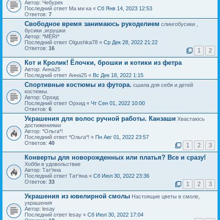
Автор: Чебурек
Последний ответ Ма ми ка «
Сб Янв 14, 2023 12:53
Ответов:
7
Свободное время занимаюсь рукоделием
слингобусики ,
бусики ,игрушки
Автор: *MERI*
Последний ответ Olgushka78 «
Ср Дек 28, 2022 21:22
Ответов:
16
1
2
Кот и Кролик! Ёлочки, брошки и котики из фетра
Автор: Анна25
Последний ответ Анна25 «
Вс Дек 18, 2022 1:15
Спортивные костюмы из футора.
сшила для себя и детей
костюмы.
Автор: Орхид
Последний ответ Орхид «
Чт Сен 01, 2022 10:00
Ответов:
6
Украшения для волос ручной работы. Канзаши
Хвастаюсь
достижениями
Автор: *Ольга*!
Последний ответ *Ольга*! «
Пн Авг 01, 2022 23:57
Ответов:
40
1
2
3
Конверты для новорожденных или платья? Все и сразу!
Хобби в удовольствие
Автор: Тат'яна
Последний ответ Тат'яна «
Сб Июл 30, 2022 23:36
Ответов:
33
1
2
3
Украшения из ювелирной смолы
Настоящие цветы в смоле,
украшения
Автор: lesay
Последний ответ lesay «
Сб Июл 30, 2022 17:04