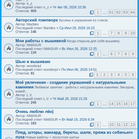
Автор: e_z
Последний ответ e_z «
Чт Авг 06, 2026 10:36
Ответов:
959
1
…
61
62
63
64
Авторский лэмпворк
бусины и украшения из стекла
Автор: Marbles
Последний ответ Marbles «
Ср Июл 29, 2026 16:23
Ответов:
146
1
…
7
8
9
10
Мои работы с вышивкой
Когда открыла для себя вышивку
Автор: NMASUR
Последний ответ NMASUR «
Вс Июл 26, 2026 12:25
Ответов:
134
1
…
6
7
8
9
Шью и вышиваю
Автор: wonderjul
Последний ответ wonderjul «
Пн Июл 06, 2026 14:51
Ответов:
81
1
2
3
4
5
6
Моё увлечение - создание украшений с натуральными
камнями
Любимое занятие - работа с натуральными камнями, бисером,
кожей...
Автор: L.V.
Последний ответ L.V. «
Чт Май 28, 2026 21:26
Ответов:
245
1
…
14
15
16
17
Очень люблю лён)
Автор: NMASUR
Последний ответ NMASUR «
Вт Май 19, 2026 6:34
Ответов:
183
1
…
10
11
12
13
Плед, шторы, жаккард, береты, шали, пряжа из собачьего
пуха
Новые работы + лоскутное шитье