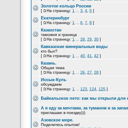
Золотое кольцо России
[
На страницу:
1
...
3
,
4
,
5
]
Екатеринбург
[
На страницу:
1
...
6
,
7
,
8
]
Казахстан
таможня и граница
[
На страницу:
1
...
28
,
29
,
30
]
Кавказские минеральные воды
кто был?
[
На страницу:
1
...
40
,
41
,
42
]
Казань.
Общая тема
[
На страницу:
1
...
26
,
27
,
28
]
Иссык-Куль
обсуждаем
[
На страницу:
1
...
123
,
124
,
125
]
Байкальское лето: как мы открыли для
А я еду за мечтами, за туманом и за запа
приглашаю в поездку)))
Азовское море.
Поделитесь опытом!