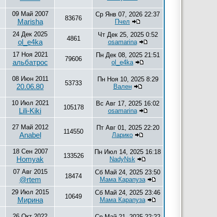
09 Май 2007
Ср Янв 07, 2026 22:37
83676
Marisha
Пчел
24 Дек 2025
Чт Дек 25, 2025 0:52
4861
ol_e4ka
osamarina
17 Ноя 2021
Пн Дек 08, 2025 21:51
79606
альбатрос
ol_e4ka
08 Июн 2011
Пн Ноя 10, 2025 8:29
53733
20.06.80
Вален
10 Июл 2021
Вс Авг 17, 2025 16:02
105178
Lili-Kiki
osamarina
27 Май 2012
Пт Авг 01, 2025 22:20
114550
Anabel
Ларико
18 Сен 2007
Пн Июл 14, 2025 16:18
133526
Homyak
NadyNsk
07 Авг 2015
Сб Май 24, 2025 23:50
18474
@rtem
Мама Карапуза
29 Июл 2015
Сб Май 24, 2025 23:46
10649
Мирина
Мама Карапуза
26 Окт 2022
Ср Май 21, 2025 22:22