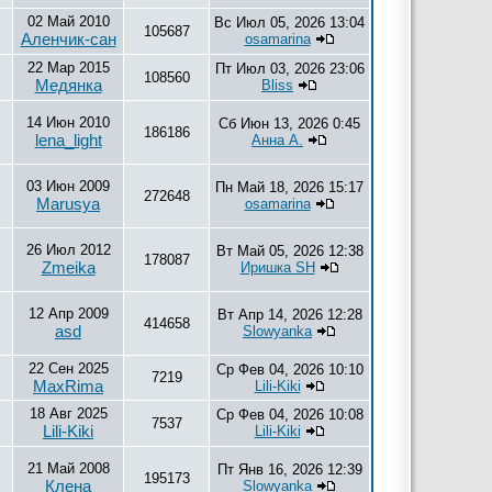
02 Май 2010
Вс Июл 05, 2026 13:04
105687
Аленчик-сан
osamarina
22 Мар 2015
Пт Июл 03, 2026 23:06
108560
Медянка
Bliss
14 Июн 2010
Сб Июн 13, 2026 0:45
186186
lena_light
Анна А.
03 Июн 2009
Пн Май 18, 2026 15:17
272648
Marusya
osamarina
26 Июл 2012
Вт Май 05, 2026 12:38
178087
Zmeika
Иришка SH
12 Апр 2009
Вт Апр 14, 2026 12:28
414658
asd
Slowyanka
22 Сен 2025
Ср Фев 04, 2026 10:10
7219
MaxRima
Lili-Kiki
18 Авг 2025
Ср Фев 04, 2026 10:08
7537
Lili-Kiki
Lili-Kiki
21 Май 2008
Пт Янв 16, 2026 12:39
195173
Клена
Slowyanka