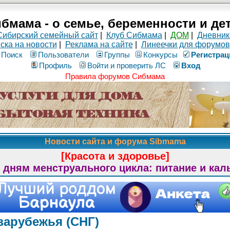
бмама - о семье, беременности и де
Сибирский семейный сайт
|
Клуб Сибмама
|
ДОМ
|
Дневник
ска на новости
|
Реклама на сайте
|
Линеечки для форумов
Поиск
Пользователи
Группы
Конкурсы
Рeгиcтpaц
Профиль
Войти и проверить ЛС
Вход
Правила форумов Сибмама
Новости сайта и форума Sibmama
[Красота и здоровье]
 дням менструального цикла: питание и кал
зарубежья (СНГ)