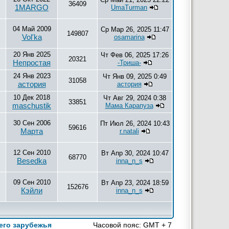
36409
1MARGO
UmaTurman
04 Май 2009
Ср Мар 26, 2025 11:47
149807
Vol'ka
osamarina
20 Янв 2025
Чт Фев 06, 2025 17:26
20321
Непростая
-Триша-
24 Янв 2023
Чт Янв 09, 2025 0:49
31058
астория
астория
10 Дек 2018
Чт Авг 29, 2024 0:38
33851
maschustik
Мама Карапуза
30 Сен 2006
Пт Июл 26, 2024 10:43
59616
Марта
r.natali
12 Сен 2010
Вт Апр 30, 2024 10:47
68770
Besedka
inna_n_s
09 Сен 2010
Вт Апр 23, 2024 18:59
152676
Кэйли
inna_n_s
его зарубежья
Часовой пояс: GMT + 7