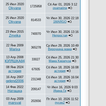
25 Июл 2020
Сб Авг 01, 2026 3:12
1725958
Okyana
osamarina
25 Июл 2020
Чт Июл 30, 2026 22:18
814533
Okyana
1MARGO
23 Июн 2015
Чт Июл 30, 2026 13:16
740070
Zmeika
Непростая
22 Янв 2009
Ср Июл 29, 2026 10:49
365278
Marixa
Верочкина мама
13 Апр 2008
Сб Июл 25, 2026 21:30
33027
ЮЛЯШКА84
Мама Карапуза
08 Янв 2024
Сб Июл 18, 2026 16:08
67935
астория
астория
16 Апр 2007
Сб Июл 18, 2026 16:04
231348
gelend2006
астория
14 Фев 2022
Чт Июл 16, 2026 9:03
209147
Наташка
Ирина Ги
03 Апр 2009
Пт Июл 10, 2026 11:52
202656
marsvat
пусек2