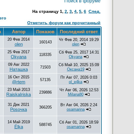
Поиск в форуме
На страницу
1
,
2
,
3
,
4
,
5
,
6
След.
его
Отметить форум как прочитанный
в
Автор
Показов
Последний ответ
20 Фев 2014
Чт Фев 20, 2014 19:29
160143
olen
olen
25 Фев 2017
Сб Фев 25, 2017 14:31
118335
Okyana
Okyana
09 Авг 2022
Сб Май 10, 2025 15:09
71503
Наташка
Оксана19
16 Окт 2015
Пт Авг 07, 2026 0:03
57135
@rtem
ol_e4ka
23 Май 2013
Чт Авг 06, 2026 12:53
239886
RaiskaIriska
Milana80
31 Дек 2021
Вт Авг 04, 2026 2:24
366205
Роsочка
osamarina
14 Май 2019
Сб Авг 01, 2026 18:59
588745
Ёlka
osamarina