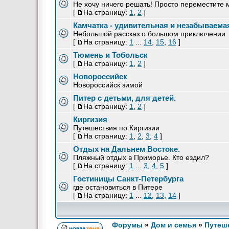
Не хочу ничего решать! Просто переместите 
[
На страницу:
1
,
2
]
Камчатка - удивительная и незабываема
Небольшой рассказ о большом приключении
[
На страницу:
1
...
14
,
15
,
16
]
Тюмень и Тобольск
[
На страницу:
1
,
2
]
Новороссийск
Новороссийск зимой
Питер с детьми, для детей.
[
На страницу:
1
,
2
]
Киргизия
Путешествия по Киргизии
[
На страницу:
1
,
2
,
3
,
4
]
Отдых на Дальнем Востоке.
Пляжный отдых в Приморье. Кто ездил?
[
На страницу:
1
...
3
,
4
,
5
]
Гостиницы Санкт-Петербурга
где остановиться в Питере
[
На страницу:
1
...
12
,
13
,
14
]
Форумы
»
Дом и семья
»
Путеше