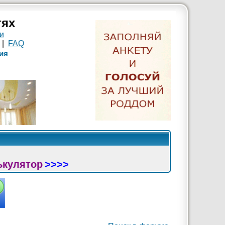
тях
и
|
FAQ
ия
ькулятор
>>>>