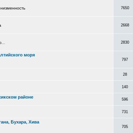
 низменность
7650
а
2668
...
2830
алтийского моря
797
28
140
жикском районе
596
731
ана, Бухара, Хива
705