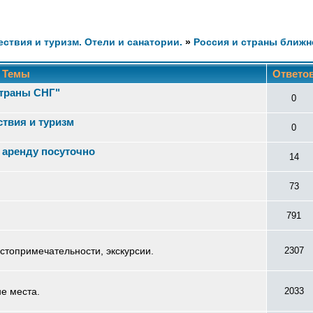
ствия и туризм. Отели и санатории.
»
Россия и страны ближн
Темы
Ответо
страны СНГ"
0
твия и туризм
0
 аренду посуточно
14
73
791
остопримечательности, экскурсии.
2307
е места.
2033