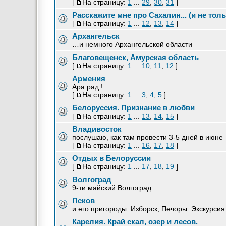
[
На страницу:
1
...
29
,
30
,
31
]
Расскажите мне про Сахалин... (и не толь
[
На страницу:
1
...
12
,
13
,
14
]
Архангельск
…и немного Архангельской области
Благовещенск, Амурская область
[
На страницу:
1
...
10
,
11
,
12
]
Армения
Ара рад !
[
На страницу:
1
...
3
,
4
,
5
]
Белоруссия. Признание в любви
[
На страницу:
1
...
13
,
14
,
15
]
Владивосток
послушаю, как там провести 3-5 дней в июне
[
На страницу:
1
...
16
,
17
,
18
]
Отдых в Белоруссии
[
На страницу:
1
...
17
,
18
,
19
]
Волгоград
9-ти майский Волгоград
Псков
и его пригороды: Изборск, Печоры. Экскурсия
Карелия. Край скал, озер и лесов.