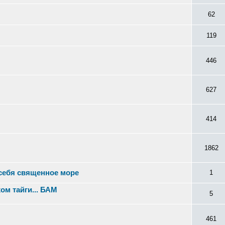
62
119
446
627
414
1862
 себя священное море
1
хом тайги... БАМ
5
461