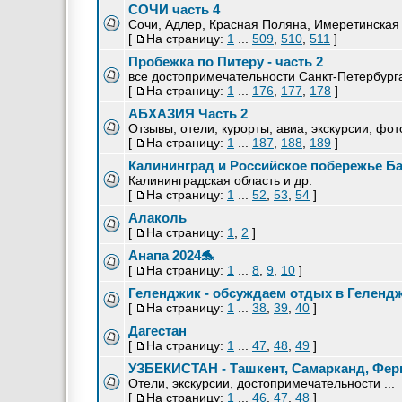
СОЧИ часть 4
Сочи, Адлер, Красная Поляна, Имеретинская
[
На страницу:
1
...
509
,
510
,
511
]
Пробежка по Питеру - часть 2
все достопримечательности Санкт-Петербург
[
На страницу:
1
...
176
,
177
,
178
]
АБХАЗИЯ Часть 2
Отзывы, отели, курорты, авиа, экскурсии, фото
[
На страницу:
1
...
187
,
188
,
189
]
Калининград и Российское побережье Б
Калининградская область и др.
[
На страницу:
1
...
52
,
53
,
54
]
Алаколь
[
На страницу:
1
,
2
]
Анапа 2024🐬
[
На страницу:
1
...
8
,
9
,
10
]
Геленджик - обсуждаем отдых в Геленд
[
На страницу:
1
...
38
,
39
,
40
]
Дагестан
[
На страницу:
1
...
47
,
48
,
49
]
УЗБЕКИСТАН - Ташкент, Самарканд, Ферг
Отели, экскурсии, достопримечательности ...
[
На страницу:
1
...
46
,
47
,
48
]