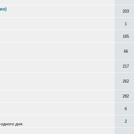
ко)
203
1
165
66
217
262
282
6
2
 одного дня.