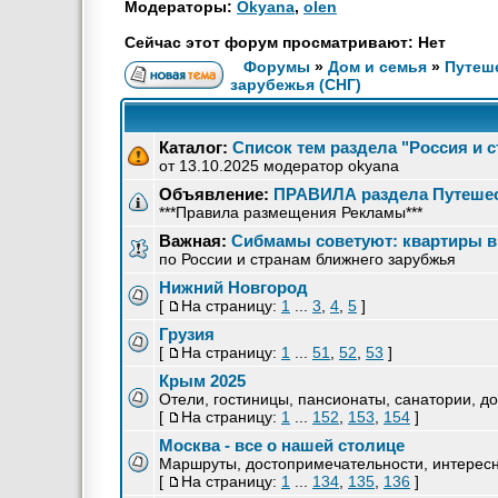
Модераторы:
Okyana
,
olen
Сейчас этот форум просматривают: Нет
Форумы
»
Дом и семья
»
Путеше
зарубежья (СНГ)
Каталог:
Список тем раздела "Россия и 
от 13.10.2025 модератор okyana
Объявление:
ПРАВИЛА раздела Путешес
***Правила размещения Рекламы***
Важная:
Сибмамы советуют: квартиры в
по России и странам ближнего зарубжья
Нижний Новгород
[
На страницу:
1
...
3
,
4
,
5
]
Грузия
[
На страницу:
1
...
51
,
52
,
53
]
Крым 2025
Отели, гостиницы, пансионаты, санатории, д
[
На страницу:
1
...
152
,
153
,
154
]
Москва - все о нашей столице
Маршруты, достопримечательности, интересн
[
На страницу:
1
...
134
,
135
,
136
]