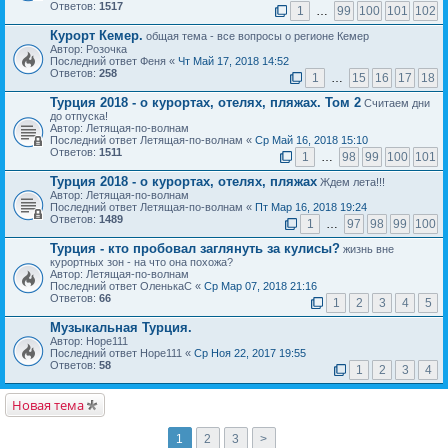
Ответов:
1517
1
…
99
100
101
102
Курорт Кемер.
общая тема - все вопросы о регионе Кемер
Автор: Розочка
Последний ответ Феня «
Чт Май 17, 2018 14:52
Ответов:
258
1
…
15
16
17
18
Турция 2018 - о курортах, отелях, пляжах. Том 2
Считаем дни
до отпуска!
Автор: Летящая-по-волнам
Последний ответ Летящая-по-волнам «
Ср Май 16, 2018 15:10
Ответов:
1511
1
…
98
99
100
101
Турция 2018 - о курортах, отелях, пляжах
Ждем лета!!!
Автор: Летящая-по-волнам
Последний ответ Летящая-по-волнам «
Пт Мар 16, 2018 19:24
Ответов:
1489
1
…
97
98
99
100
Турция - кто пробовал заглянуть за кулисы?
жизнь вне
курортных зон - на что она похожа?
Автор: Летящая-по-волнам
Последний ответ ОленькаС «
Ср Мар 07, 2018 21:16
Ответов:
66
1
2
3
4
5
Музыкальная Турция.
Автор: Hope111
Последний ответ Hope111 «
Ср Ноя 22, 2017 19:55
Ответов:
58
1
2
3
4
Новая тема
1
2
3
>