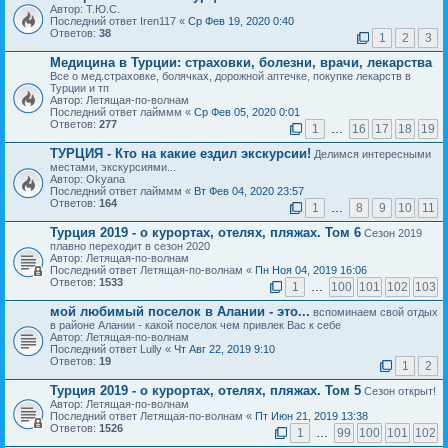
Автор: Т.Ю.С.
Последний ответ Iren117 «
Ср Фев 19, 2020 0:40
Ответов:
38
1
2
3
Медицина в Турции: страховки, болезни, врачи, лекарства
Все о мед.страховке, болячках, дорожной аптечке, покупке лекарств в
Турции и тп
Автор: Летящая-по-волнам
Последний ответ лайммм «
Ср Фев 05, 2020 0:01
Ответов:
277
1
…
16
17
18
19
ТУРЦИЯ - Кто на какие ездил экскурсии!
Делимся интересными
местами, экскурсиями...
Автор: Okyana
Последний ответ лайммм «
Вт Фев 04, 2020 23:57
Ответов:
164
1
…
8
9
10
11
Турция 2019 - о курортах, отелях, пляжах. Том 6
Сезон 2019
плавно переходит в сезон 2020
Автор: Летящая-по-волнам
Последний ответ Летящая-по-волнам «
Пн Ноя 04, 2019 16:06
Ответов:
1533
1
…
100
101
102
103
мой любимый поселок в Алании - это...
вспоминаем свой отдых
в районе Алании - какой поселок чем привлек Вас к себе
Автор: Летящая-по-волнам
Последний ответ Lully «
Чт Авг 22, 2019 9:10
Ответов:
19
1
2
Турция 2019 - о курортах, отелях, пляжах. Том 5
Сезон открыт!
Автор: Летящая-по-волнам
Последний ответ Летящая-по-волнам «
Пт Июн 21, 2019 13:38
Ответов:
1526
1
…
99
100
101
102