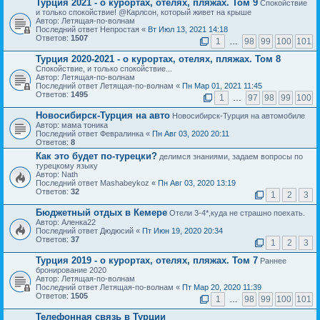
Турция 2021 - о курортах, отелях, пляжах. Том 9
Спокойствие
и только спокойствие! @Карлсон, который живет на крыше
Автор: Летящая-по-волнам
Последний ответ Непростая «
Вт Июл 13, 2021 14:18
Ответов:
1507
1
…
98
99
100
101
Турция 2020-2021 - о курортах, отелях, пляжах. Том 8
Спокойствие, и только спокойствие...
Автор: Летящая-по-волнам
Последний ответ Летящая-по-волнам «
Пн Мар 01, 2021 11:45
Ответов:
1495
1
…
97
98
99
100
Новосибирск-Турция на авто
Новосибирск-Турция на автомобиле
Автор: мама тоника
Последний ответ Февралинка «
Пн Авг 03, 2020 20:11
Ответов:
8
Как это будет по-турецки?
делимся знаниями, задаем вопросы по
турецкому языку
Автор: Nath
Последний ответ Mashabeykoz «
Пн Авг 03, 2020 13:19
Ответов:
32
1
2
3
Бюджетный отдых в Кемере
Отели 3-4*,куда не страшно поехать.
Автор: Аленка22
Последний ответ Дюдюсий «
Пт Июн 19, 2020 20:34
Ответов:
37
1
2
3
Турция 2019 - о курортах, отелях, пляжах. Том 7
Раннее
бронирование 2020
Автор: Летящая-по-волнам
Последний ответ Летящая-по-волнам «
Пт Мар 20, 2020 11:39
Ответов:
1505
1
…
98
99
100
101
Телефонная связь в Турции