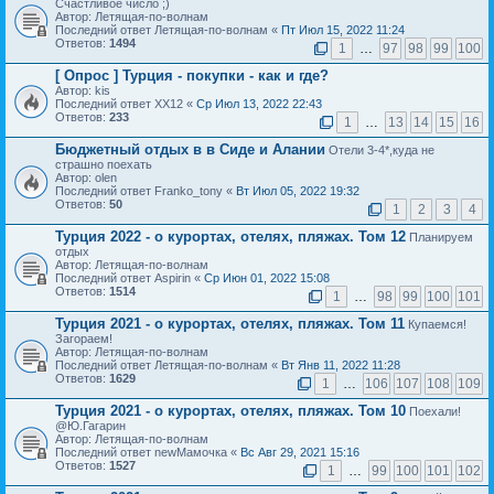
Счастливое число ;)
Автор: Летящая-по-волнам
Последний ответ Летящая-по-волнам «
Пт Июл 15, 2022 11:24
Ответов:
1494
1
…
97
98
99
100
[ Опрос ]
Турция - покупки - как и где?
Автор: kis
Последний ответ XX12 «
Ср Июл 13, 2022 22:43
Ответов:
233
1
…
13
14
15
16
Бюджетный отдых в в Сиде и Алании
Отели 3-4*,куда не
страшно поехать
Автор: olen
Последний ответ Franko_tony «
Вт Июл 05, 2022 19:32
Ответов:
50
1
2
3
4
Турция 2022 - о курортах, отелях, пляжах. Том 12
Планируем
отдых
Автор: Летящая-по-волнам
Последний ответ Aspirin «
Ср Июн 01, 2022 15:08
Ответов:
1514
1
…
98
99
100
101
Турция 2021 - о курортах, отелях, пляжах. Том 11
Купаемся!
Загораем!
Автор: Летящая-по-волнам
Последний ответ Летящая-по-волнам «
Вт Янв 11, 2022 11:28
Ответов:
1629
1
…
106
107
108
109
Турция 2021 - о курортах, отелях, пляжах. Том 10
Поехали!
@Ю.Гагарин
Автор: Летящая-по-волнам
Последний ответ newМамочка «
Вс Авг 29, 2021 15:16
Ответов:
1527
1
…
99
100
101
102