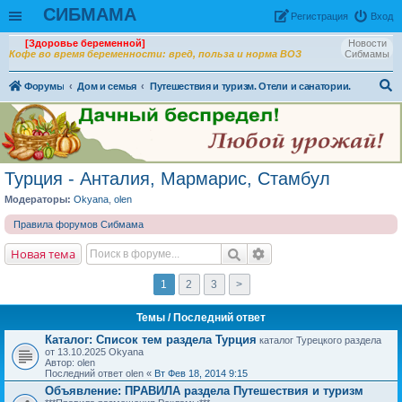
СИБМАМА
Рeгиcтpaция
Вход
[Здоровье беременной]
Новости
Кофе во время беременности: вред, польза и норма ВОЗ
Сибмамы
Форумы
Дом и семья
Путешествия и туризм. Отели и санатории.
ои
ск
Турция - Анталия, Мармарис, Стамбул
Модераторы:
Okyana
,
olen
Правила форумов Сибмама
Новая тема
1
2
3
>
Темы
/ Последний ответ
Каталог: Список тем раздела Турция
каталог Турецкого раздела
от 13.10.2025 Okyana
Автор: olen
Последний ответ olen «
Вт Фев 18, 2014 9:15
Объявление:
ПРАВИЛА раздела Путешествия и туризм