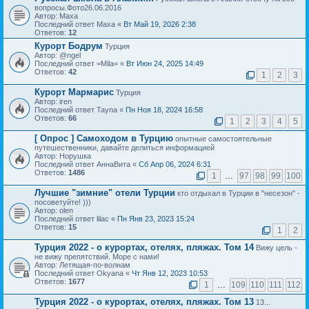
вопросы.Фото26.06.2016
Автор: Маха
Последний ответ Маха «
Вт Май 19, 2026 2:38
Ответов:
12
Курорт Бодрум
Турция
Автор: @ngel
Последний ответ =Mila= «
Вт Июн 24, 2025 14:49
Ответов:
42
1
2
3
Курорт Мармарис
Турция
Автор: iren
Последний ответ Tayna «
Пн Ноя 18, 2024 16:58
Ответов:
66
1
2
3
4
5
[ Опрос ]
Самоходом в Турцию
опытные самостоятельные
путешественники, давайте делиться информацией
Автор: Норушка
Последний ответ АннаВита «
Сб Апр 06, 2024 6:31
Ответов:
1486
1
…
97
98
99
100
Лучшие "зимние" отели Турции
кто отдыхал в Турции в "несезон" -
посоветуйте! )))
Автор: olen
Последний ответ lilac «
Пн Янв 23, 2023 15:24
Ответов:
15
1
2
Турция 2022 - о курортах, отелях, пляжах. Том 14
Вижу цель -
не вижу препятствий. Море с нами!
Автор: Летящая-по-волнам
Последний ответ Okyana «
Чт Янв 12, 2023 10:53
Ответов:
1677
1
…
109
110
111
112
Турция 2022 - о курортах, отелях, пляжах. Том 13
13...