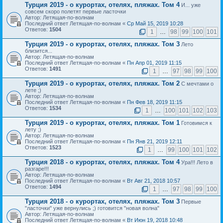
Турция 2019 - о курортах, отелях, пляжах. Том 4
И... уже
совсем скоро полетят первые ласточки
Автор: Летящая-по-волнам
Последний ответ Летящая-по-волнам «
Ср Май 15, 2019 10:28
Ответов:
1504
1
…
98
99
100
101
Турция 2019 - о курортах, отелях, пляжах. Том 3
Лето
близится...
Автор: Летящая-по-волнам
Последний ответ Летящая-по-волнам «
Пн Апр 01, 2019 11:15
Ответов:
1491
1
…
97
98
99
100
Турция 2019 - о курортах, отелях, пляжах. Том 2
С мечтами о
лете ;)
Автор: Летящая-по-волнам
Последний ответ Летящая-по-волнам «
Пн Фев 18, 2019 11:15
Ответов:
1534
1
…
100
101
102
103
Турция 2019 - о курортах, отелях, пляжах. Том 1
Готовимся к
лету ;)
Автор: Летящая-по-волнам
Последний ответ Летящая-по-волнам «
Пн Янв 21, 2019 12:11
Ответов:
1523
1
…
99
100
101
102
Турция 2018 - о курортах, отелях, пляжах. Том 4
Ура!!! Лето в
разгаре!!!
Автор: Летящая-по-волнам
Последний ответ Летящая-по-волнам «
Вт Авг 21, 2018 10:57
Ответов:
1494
1
…
97
98
99
100
Турция 2018 - о курортах, отелях, пляжах. Том 3
Первые
"ласточки" уже вернулись ;) готовится "новая волна"
Автор: Летящая-по-волнам
Последний ответ Летящая-по-волнам «
Вт Июн 19, 2018 10:48