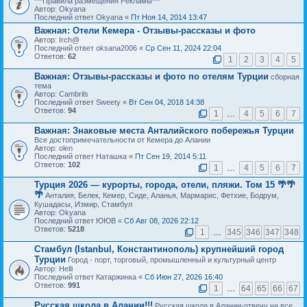
***Правила размещения Рекламы***
Автор: Okyana
Последний ответ Okyana «
Пт Ноя 14, 2014 13:47
Важная:
Отели Кемера - Отзывы-рассказы и фото
Автор: Irch@
Последний ответ oksana2006 «
Ср Сен 11, 2024 22:04
Ответов:
62
1
2
3
4
5
Важная:
Отзывы-рассказы и фото по отелям Турции
сборная
тема
Автор: Cambrils
Последний ответ Sweety «
Вт Сен 04, 2018 14:38
Ответов:
94
1
…
4
5
6
7
Важная:
Знаковые места Анталийского побережья Турции
Все достопримечательности от Кемера до Алании
Автор: olen
Последний ответ Наташка «
Пт Сен 19, 2014 5:11
Ответов:
102
1
…
4
5
6
7
Турция 2026 — курорты, города, отели, пляжи. Том 15 🌴🌴
🌴
Анталия, Белек, Кемер, Сиде, Аланья, Мармарис, Фетхие, Бодрум,
Кушадасы, Измир, Стамбул
Автор: Okyana
Последний ответ ЮЮВ «
Сб Авг 08, 2026 22:12
Ответов:
5218
1
…
345
346
347
348
Стамбул (Istanbul, Константинополь) крупнейший город
Турции
Город - порт, торговый, промышленный и культурный центр
Автор: Helli
Последний ответ Катаржинка «
Сб Июн 27, 2026 16:40
Ответов:
991
1
…
64
65
66
67
Русская школа в Алании!!!
Русская школа в Алании-отвечу на все