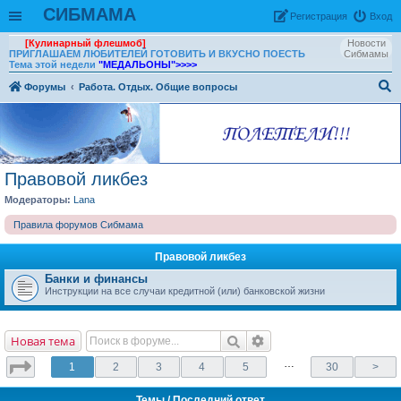
СИБМАМА
Рeгиcтpaция
Вход
[Кулинарный флешмоб]
Новости
ПРИГЛАШАЕМ ЛЮБИТЕЛЕЙ ГОТОВИТЬ И ВКУСНО ПОЕСТЬ
Сибмамы
Тема этой недели
"МЕДАЛЬОНЫ"
>>>>
Форумы
Работа. Отдых. Общие вопросы
ои
ск
Правовой ликбез
Модераторы:
Lana
Правила форумов Сибмама
Правовой ликбез
Банки и финансы
Инструкции на все случаи кредитной (или) банковской жизни
Новая тема
…
1
2
3
4
5
30
>
Темы
/ Последний ответ