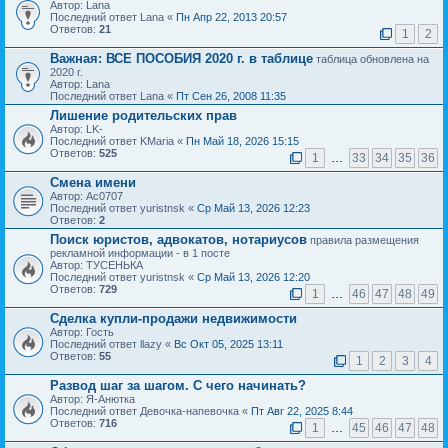
Автор: Lana
Последний ответ Lana «
Пн Апр 22, 2013 20:57
Ответов:
21
1
2
Важная:
ВСЕ ПОСОБИЯ 2020 г. в таблице
таблица обновлена на
2020 г.
Автор: Lana
Последний ответ Lana «
Пт Сен 26, 2008 11:35
Лишение родительских прав
Автор: LK-
Последний ответ KMaria «
Пн Май 18, 2026 15:15
Ответов:
525
1
…
33
34
35
36
Смена имени
Автор: Ас0707
Последний ответ yuristnsk «
Ср Май 13, 2026 12:23
Ответов:
2
Поиск юристов, адвокатов, нотариусов
правила размещения
рекламной информации - в 1 посте
Автор: ТУСЕНЬКА
Последний ответ yuristnsk «
Ср Май 13, 2026 12:20
Ответов:
729
1
…
46
47
48
49
Сделка купли-продажи недвижимости
Автор: Гость
Последний ответ llazy «
Вс Окт 05, 2025 13:11
Ответов:
55
1
2
3
4
Развод шаг за шагом. С чего начинать?
Автор: Я-Анютка
Последний ответ Девочка-напевочка «
Пт Авг 22, 2025 8:44
Ответов:
716
1
…
45
46
47
48