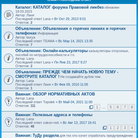
Каталог: КАТАЛОГ форума Правовой ликбез
обновлен
18.03.2023
Автор: Ланя
Последний ответ Lana «
Вт Окт 29, 2013 9:01
Ответов:
2
Объявление:
Объявления о горячих линиях и горячих
телефонах
Информация
Автор: burya
Последний ответ ТЕАМА «
Вс Мар 14, 2021 13:35
Ответов:
7
Объявление:
Онлайн-калькуляторы
калькуляторы отпускных,
пособий по нетрудоспособности и т.п.
Автор: Lana
Последний ответ Lana «
Пн Янв 23, 2017 9:27
Ответов:
2
Объявление:
ПРЕЖДЕ ЧЕМ НАЧАТЬ НОВУЮ ТЕМУ -
СМОТРИТЕ КАТАЛОГ !
Не создавайте дубли тем
Автор: Lana
Последний ответ Ланя «
Вт Фев 09, 2010 11:05
Ответов:
1
Важная:
ОБЗОР НОРМАТИВНЫХ АКТОВ
Автор: Lana
Последний ответ Topolek «
Вт Май 04, 2021 11:00
Ответов:
111
1
…
5
6
7
8
Важная:
Полезные адреса и телефоны
Автор: Lana
Последний ответ zakon-nsk «
Вс Авг 13, 2017 16:41
Ответов:
48
1
2
3
4
Важная:
ТуДу раздела
для тех кто хочет отработать предупреждение