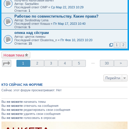
получить налоговый вычет
Автор: SantaAlex
Последний ответ OMP «
Ср Мар 22, 2023 10:29
Ответов:
1
Работаю по совместительству. Какие права?
Автор: Svobodnay Lena
Последний ответ Клаша «
Пт Мар 17, 2023 10:40
Ответов:
5
опека над сёстрам
Автор: цветок пижмы
Последний ответ Ekaterina_n «
Пт Фев 10, 2023 10:20
Ответов:
15
1
2
Новая тема
…
1
2
3
4
5
30
>
Перейти
КТО СЕЙЧАС НА ФОРУМЕ
Сейчас этот форум просматривают: Нет
Вы
не можете
начинать темы
Вы
не можете
отвечать на сообщения
Вы
не можете
редактировать свои сообщения
Вы
не можете
удалять свои сообщения
Вы
не можете
голосовать в опросах