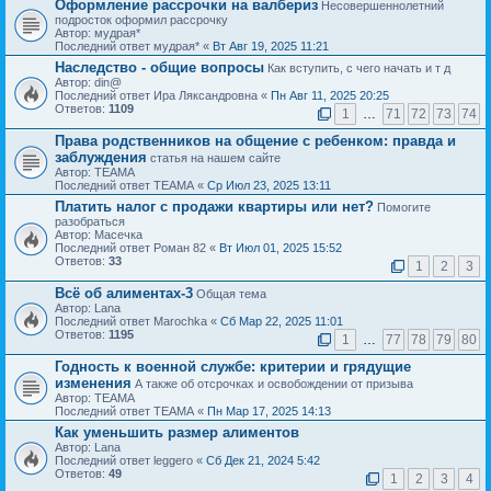
Оформление рассрочки на валбериз
Несовершеннолетний
подросток оформил рассрочку
Автор: мудрая*
Последний ответ мудрая* «
Вт Авг 19, 2025 11:21
Наследство - общие вопросы
Как вступить, с чего начать и т д
Автор: din@
Последний ответ Ира Ляксандровна «
Пн Авг 11, 2025 20:25
Ответов:
1109
1
…
71
72
73
74
Права родственников на общение с ребенком: правда и
заблуждения
статья на нашем сайте
Автор: ТЕАМА
Последний ответ ТЕАМА «
Ср Июл 23, 2025 13:11
Платить налог с продажи квартиры или нет?
Помогите
разобраться
Автор: Масечка
Последний ответ Роман 82 «
Вт Июл 01, 2025 15:52
Ответов:
33
1
2
3
Всё об алиментах-3
Общая тема
Автор: Lana
Последний ответ Marochka «
Сб Мар 22, 2025 11:01
Ответов:
1195
1
…
77
78
79
80
Годность к военной службе: критерии и грядущие
изменения
А также об отсрочках и освобождении от призыва
Автор: ТЕАМА
Последний ответ ТЕАМА «
Пн Мар 17, 2025 14:13
Как уменьшить размер алиментов
Автор: Lana
Последний ответ leggero «
Сб Дек 21, 2024 5:42
Ответов:
49
1
2
3
4