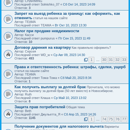
Автор: CHARMING
Последний ответ Solnishko_07 «
Сб Окт 14, 2023 14:09
Ответов:
3
Запрет на выезд ребенка за границу: как оформить, как
отменить
статья на нашем сайте
Автор: ТЕАМА
Последний ответ ТЕАМА «
Вт Окт 10, 2023 13:30
Налог при продаже невдижимости
Автор: Касси
Последний ответ pumpurus «
Пт Сен 15, 2023 11:49
Ответов:
10
Договор дарения на квартиру
Как правильно оформить?
Автор: Серсея
Последний ответ WD_w «
Ср Авг 09, 2023 14:30
Ответов:
493
1
…
30
31
32
33
Права и ответственность ребенка: штрафы, сделки, ущерб
статья на нашем сайте
Автор: ТЕАМА
Последний ответ Тома-Тома «
Сб Май 20, 2023 8:34
Ответов:
1
Как получить выплату за долгий брак
Прочитала, что можно
получить выплату за долгий брак (50 лет вместе) в Новосибирске.
Автор: Ruth
Последний ответ Клаша «
Ср Май 10, 2023 13:02
Ответов:
8
Защита прав потребителей
Общая тема
Автор: Beth
Последний ответ Джульетта_Я «
Сб Апр 15, 2023 14:26
Ответов:
1145
1
…
74
75
76
77
Получение документов для налогового вычета
Варианты