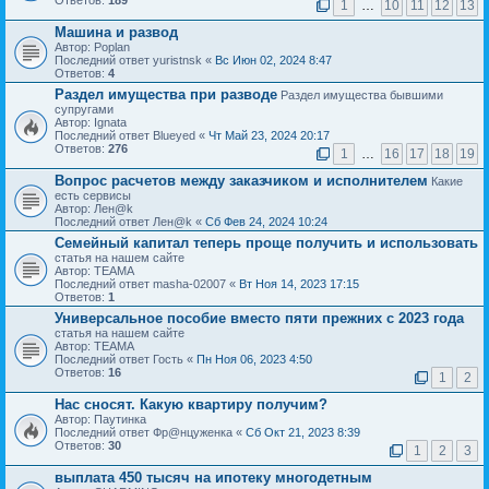
Ответов:
189
1
…
10
11
12
13
Машина и развод
Автор: Poplan
Последний ответ yuristnsk «
Вс Июн 02, 2024 8:47
Ответов:
4
Раздел имущества при разводе
Раздел имущества бывшими
супругами
Автор: Ignata
Последний ответ Blueyed «
Чт Май 23, 2024 20:17
Ответов:
276
1
…
16
17
18
19
Вопрос расчетов между заказчиком и исполнителем
Какие
есть сервисы
Автор: Лен@k
Последний ответ Лен@k «
Сб Фев 24, 2024 10:24
Семейный капитал теперь проще получить и использовать
статья на нашем сайте
Автор: ТЕАМА
Последний ответ masha-02007 «
Вт Ноя 14, 2023 17:15
Ответов:
1
Универсальное пособие вместо пяти прежних с 2023 года
статья на нашем сайте
Автор: ТЕАМА
Последний ответ Гость «
Пн Ноя 06, 2023 4:50
Ответов:
16
1
2
Нас сносят. Какую квартиру получим?
Автор: Паутинка
Последний ответ Фр@нцуженка «
Сб Окт 21, 2023 8:39
Ответов:
30
1
2
3
выплата 450 тысяч на ипотеку многодетным