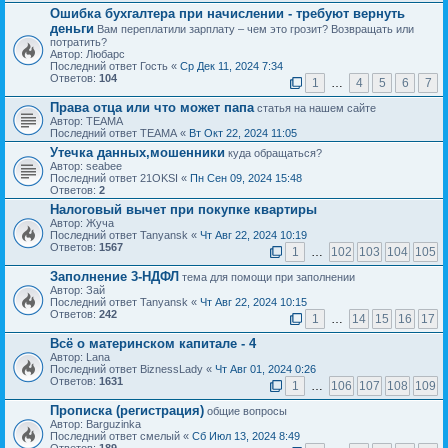
Ошибка бухгалтера при начислении - требуют вернуть
деньги
Вам переплатили зарплату – чем это грозит? Возвращать или
потратить?
Автор: Любарс
Последний ответ Гость «
Ср Дек 11, 2024 7:34
Ответов:
104
1
…
4
5
6
7
Права отца или что может папа
статья на нашем сайте
Автор: ТЕАМА
Последний ответ ТЕАМА «
Вт Окт 22, 2024 11:05
Утечка данных,мошенники
куда обращаться?
Автор: seabee
Последний ответ 21OKSI «
Пн Сен 09, 2024 15:48
Ответов:
2
Налоговый вычет при покупке квартиры
Автор: Жуча
Последний ответ Tanyansk «
Чт Авг 22, 2024 10:19
Ответов:
1567
1
…
102
103
104
105
Заполнение 3-НДФЛ
тема для помощи при заполнении
Автор: Зай
Последний ответ Tanyansk «
Чт Авг 22, 2024 10:15
Ответов:
242
1
…
14
15
16
17
Всё о материнском капитале - 4
Автор: Lana
Последний ответ BiznessLady «
Чт Авг 01, 2024 0:26
Ответов:
1631
1
…
106
107
108
109
Прописка (регистрация)
общие вопросы
Автор: Barguzinka
Последний ответ смелый «
Сб Июл 13, 2024 8:49