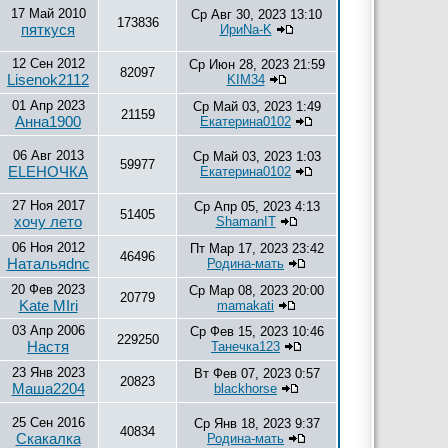
17 Май 2010
Ср Авг 30, 2023 13:10
173836
пяткуся
ИриNа-K
12 Сен 2012
Ср Июн 28, 2023 21:59
82097
Lisenok2112
KIM34
01 Апр 2023
Ср Май 03, 2023 1:49
21159
Анна1900
Екатерина0102
06 Авг 2013
Ср Май 03, 2023 1:03
59977
ELEНОЧКА
Екатерина0102
27 Ноя 2017
Ср Апр 05, 2023 4:13
51405
хочу лето
ShamanIT
06 Ноя 2012
Пт Мар 17, 2023 23:42
46496
Натальяdnc
Родина-мать
20 Фев 2023
Ср Мар 08, 2023 20:00
20779
Kate MIri
mamakati
03 Апр 2006
Ср Фев 15, 2023 10:46
229250
Настя
Танечка123
23 Янв 2023
Вт Фев 07, 2023 0:57
20823
Маша2204
blackhorse
25 Сен 2016
Ср Янв 18, 2023 9:37
40834
Скакалка
Родина-мать