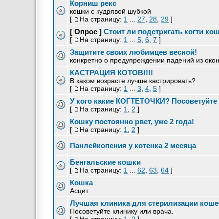
Корниш рекс
кошки с кудрявой шубкой
[
На страницу:
1
...
27
,
28
,
29
]
[ Опрос ]
Стоит ли подстригать когти ко
[
На страницу:
1
...
5
,
6
,
7
]
Защитите своих любимцев весной!
конкретно о предупреждении падений из око
КАСТРАЦИЯ КОТОВ!!!!
В каком возрасте лучше кастрировать?
[
На страницу:
1
...
3
,
4
,
5
]
У кого какие КОГТЕТОЧКИ? Посоветуйте 
[
На страницу:
1
,
2
]
Кошку постоянно рвет, уже 2 года!
[
На страницу:
1
,
2
]
Панлейкопения у котенка 2 месяца
Бенгальские кошки
[
На страницу:
1
...
62
,
63
,
64
]
Кошка
Асцит
Лучшая клиника для стерилизации коше
Посоветуйте клинику или врача.