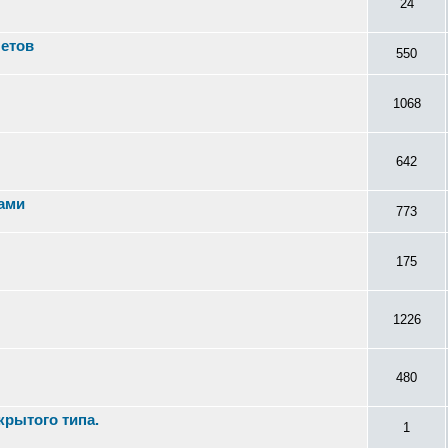
24
летов
550
1068
642
зами
773
175
1226
480
крытого типа.
1