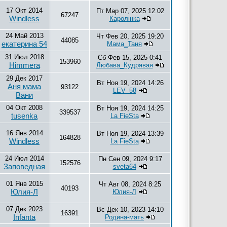
17 Окт 2014
Пт Мар 07, 2025 12:02
67247
Windless
Каролiнка
24 Май 2013
Чт Фев 20, 2025 19:20
44085
екатерина 54
Мама_Таня
31 Июл 2018
Сб Фев 15, 2025 0:41
153960
Himmera
Любава_Кудрявая
29 Дек 2017
Вт Ноя 19, 2024 14:26
Аня мама
93122
LEV_58
Вани
04 Окт 2008
Вт Ноя 19, 2024 14:25
339537
tusenka
La FieSta
16 Янв 2014
Вт Ноя 19, 2024 13:39
164828
Windless
La FieSta
24 Июл 2014
Пн Сен 09, 2024 9:17
152576
Заповедная
sveta64
01 Янв 2015
Чт Авг 08, 2024 8:25
40193
Юлия-Л
Юлия-Л
07 Дек 2023
Вс Дек 10, 2023 14:10
16391
Infanta
Родина-мать