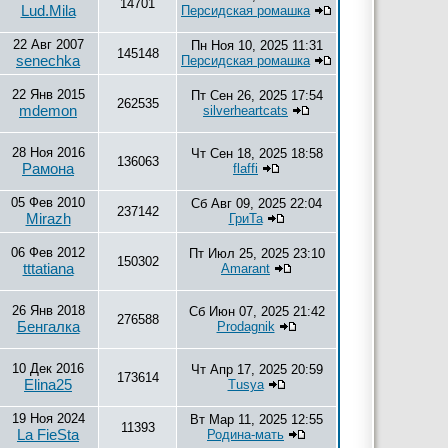
14701
Lud.Mila
Персидская ромашка
22 Авг 2007
Пн Ноя 10, 2025 11:31
145148
senechka
Персидская ромашка
22 Янв 2015
Пт Сен 26, 2025 17:54
262535
mdemon
silverheartcats
28 Ноя 2016
Чт Сен 18, 2025 18:58
136063
Рамона
flaffi
05 Фев 2010
Сб Авг 09, 2025 22:04
237142
Mirazh
ГриТа
06 Фев 2012
Пт Июл 25, 2025 23:10
150302
tttatiana
Amarant
26 Янв 2018
Сб Июн 07, 2025 21:42
276588
Бенгалка
Prodagnik
10 Дек 2016
Чт Апр 17, 2025 20:59
173614
Elina25
Tusya
19 Ноя 2024
Вт Мар 11, 2025 12:55
11393
La FieSta
Родина-мать