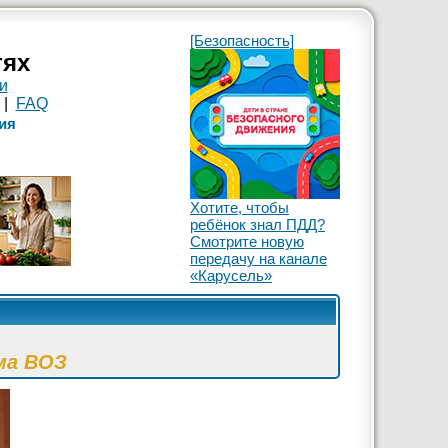
[Безопасность]
тях
и
|
FAQ
ия
Хотите, чтобы
ребёнок знал ПДД?
Смотрите новую
передачу на канале
«Карусель»
ма ВОЗ