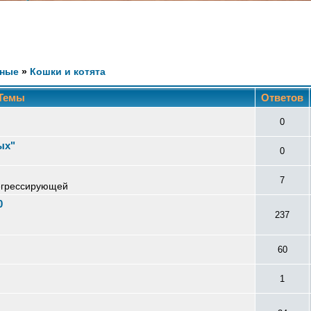
ные
»
Кошки и котята
Темы
Ответов
0
ых"
0
7
егрессирующей
0
237
60
1