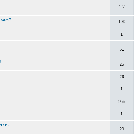
427
шкам?
103
1
н
61
!
25
26
1
955
1
чки.
20