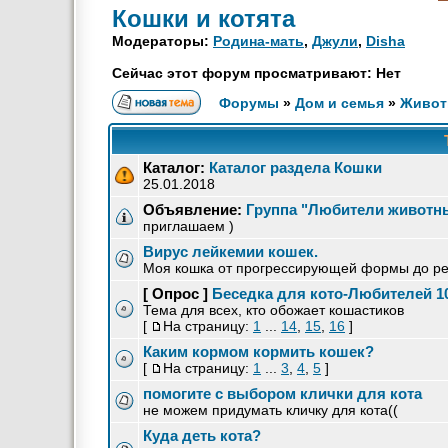
Кошки и котята
Модераторы:
Родина-мать
,
Джули
,
Disha
Сейчас этот форум просматривают: Нет
Форумы
»
Дом и семья
»
Живот
Каталог:
Каталог раздела Кошки
25.01.2018
Объявление:
Группа "Любители животн
приглашаем )
Вирус лейкемии кошек.
Моя кошка от прогрессирующей формы до р
[ Опрос ]
Беседка для кото-Любителей 1
Тема для всех, кто обожает кошастиков
[
На страницу:
1
...
14
,
15
,
16
]
Каким кормом кормить кошек?
[
На страницу:
1
...
3
,
4
,
5
]
помогите с выбором клички для кота
не можем придумать кличку для кота((
Куда деть кота?