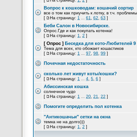
[
На страницу:
1
,
2
]
Вопрос к кошководам: кошачий сортир
все о том как приучить к лотку, в т.ч. проблем
[
На страницу:
1
...
61
,
62
,
63
]
Беби Салон в Новосибирске.
Опрос.Где и как покупать котенка!
[
На страницу:
1
,
2
]
[ Опрос ]
Беседка для кото-Любителей 9
Тема для всех, кто обожает кошастиков
[
На страницу:
1
...
97
,
98
,
99
]
Почечная недостаточность
сколько лет живут коты/кошки?
[
На страницу:
1
...
4
,
5
,
6
]
Абиссинская кошка
солнечное чудо
[
На страницу:
1
...
20
,
21
,
22
]
Помогите определить пол котенка
"Антикошачьи" сетки на окна
темка не на долго)))
[
На страницу:
1
,
2
]