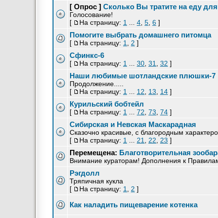
[ Опрос ]
Сколько Вы тратите на еду дл
Голосование!
[
На страницу:
1
...
4
,
5
,
6
]
Помогите выбрать домашнего питомца
[
На страницу:
1
,
2
]
Сфинкс-6
[
На страницу:
1
...
30
,
31
,
32
]
Наши любимые шотландские плюшки-7
Продолжение.....
[
На страницу:
1
...
12
,
13
,
14
]
Курильский бобтейл
[
На страницу:
1
...
72
,
73
,
74
]
Сибирская и Невская Маскарадная
Сказочно красивые, с благородным характер
[
На страницу:
1
...
21
,
22
,
23
]
Перемещена:
Благотворительная зообар
Внимание кураторам! Дополнения к Правилам 
Рэгдолл
Тряпичная кукла
[
На страницу:
1
,
2
]
Как наладить пищеварение котенка