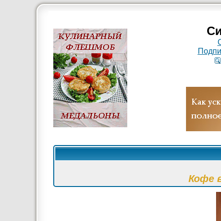
Си
Подпи
Кофе 