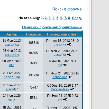
Поиск в форуме
На страницу
1
,
2
,
3
,
4
,
5
,
6
,
7
,
8
След.
Отметить форум как прочитанный
Автор
Показов
Последний ответ
15 Фев 2013
Пт Фев 15, 2013 23:10
108816
castorka
castorka
25 Фев 2013
Пн Фев 25, 2013 21:31
94605
castorka
castorka
08 Июл 2026
Пт Авг 07, 2026 9:36
3243
ard
ard
25 Окт 2022
Пт Июл 24, 2026 14:16
134739
Каролiнка
Каролiнка
26 Янв 2017
Сб Янв 10, 2026 1:47
75747
alana87
Darkflawless
14 Ноя 2025
Пн Ноя 24, 2025 9:23
5561
vmx
ard
25 Июл 2012
Пн Ноя 10, 2025 11:51