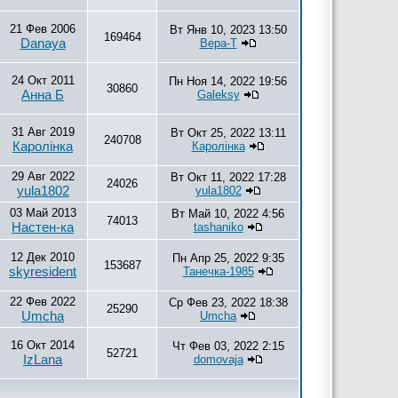
21 Фев 2006
Вт Янв 10, 2023 13:50
169464
Danaya
Вера-Т
24 Окт 2011
Пн Ноя 14, 2022 19:56
30860
Анна Б
Galeksy
31 Авг 2019
Вт Окт 25, 2022 13:11
240708
Каролiнка
Каролiнка
29 Авг 2022
Вт Окт 11, 2022 17:28
24026
yula1802
yula1802
03 Май 2013
Вт Май 10, 2022 4:56
74013
Настен-ка
tashaniko
12 Дек 2010
Пн Апр 25, 2022 9:35
153687
skyresident
Танечка-1985
22 Фев 2022
Ср Фев 23, 2022 18:38
25290
Umcha
Umcha
16 Окт 2014
Чт Фев 03, 2022 2:15
52721
IzLana
domovaja