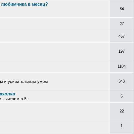
я любимчика в месяц?
84
27
467
197
1104
ом и удивительным умом
343
ахолка
6
- читаем п.5.
22
1