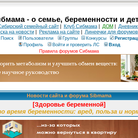
бмама - о семье, беременности и де
Сибирский семейный сайт
|
Клуб Сибмама
|
ДОМ
|
Дневник
ска на новости
|
Реклама на сайте
|
Линеечки для форумов
Поиск
Пользователи
Группы
Конкурсы
Рeгиcтpaц
Профиль
Войти и проверить ЛС
Вход
Правила форумов Сибмама
Новости сайта и форума Sibmama
[Здоровье беременной]
во время беременности: вред, польза и нор