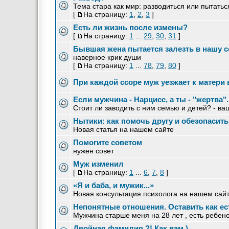
Тема стара как мир: разводиться или пытатьс
[
На страницу:
1
,
2
,
3
]
Есть ли жизнь после измены?
[
На страницу:
1
...
29
,
30
,
31
]
Бывшая жена пытается залезть в нашу 
наверное крик души
[
На страницу:
1
...
78
,
79
,
80
]
При каждой ссоре муж уезжает к матери 
Если мужчина - Нарцисс, а ты - "жертва"..
Стоит ли заводить с ним семью и детей? - ва
Нытики: как помочь другу и обезопасить
Новая статья на нашем сайте
Помогите советом
нужен совет
Муж изменил
[
На страницу:
1
...
6
,
7
,
8
]
«Я и баба, и мужик...»
Новая консультация психолога на нашем сайт
Непонятные отношения. Оставить как ес
Мужчина старше меня на 28 лет , есть ребенок
Двойная фамилия ?! Как вам )