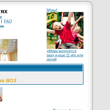
тях
[Игры]
и
|
FAQ
ия
«Море волнуется
раз» и еще 11 игр для
детей
ма ВОЗ