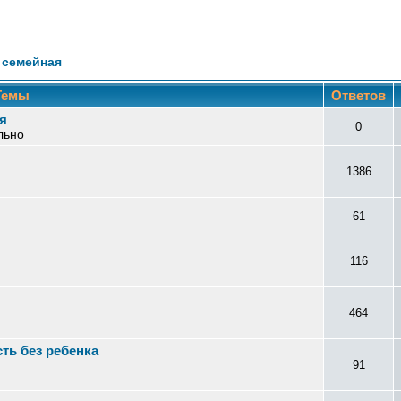
 семейная
Темы
Ответов
я
0
льно
1386
61
116
464
ть без ребенка
91