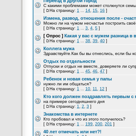
Переезд в другой город
С какими проблемами может столкнутся семья
[
На страницу:
1
...
14
,
15
,
16
]
Измена, развод, отношения после - сча
Можно ли на чужом несчастье построить своё
[
На страницу:
1
...
3
,
4
,
5
]
[ Опрос ]
Какая у вас с мужем разница в 
[
На страницу:
1
...
38
,
39
,
40
]
Коллега мужа
Здравствуйте.Как бы вы отнеслись, если бы к
Отдых по отдельности
Отпуски и отдых не вместе, доверяете ли суп
[
На страницу:
1
...
45
,
46
,
47
]
Ребенок и новая семья у папы
нужно ли им общаться?
[
На страницу:
1
...
10
,
11
,
12
]
Кто кого должен поздравлять первым с
на примере сегодняшнего дня
[
На страницу:
1
,
2
,
3
]
Знакомства в интернете
Кто пробовал и что из этого получилось?
[
На страницу:
1
...
199
,
200
,
201
]
40 лет отмечать или нет?!