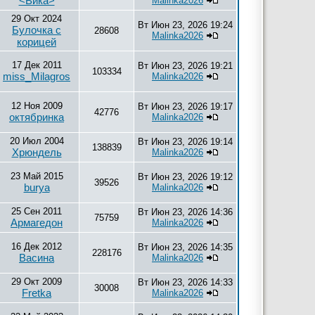
<Вика>
Malinka2026
29 Окт 2024
Вт Июн 23, 2026 19:24
Булочка с
28608
Malinka2026
корицей
17 Дек 2011
Вт Июн 23, 2026 19:21
103334
miss_Milagros
Malinka2026
12 Ноя 2009
Вт Июн 23, 2026 19:17
42776
октябринка
Malinka2026
20 Июл 2004
Вт Июн 23, 2026 19:14
138839
Хрюндель
Malinka2026
23 Май 2015
Вт Июн 23, 2026 19:12
39526
burya
Malinka2026
25 Сен 2011
Вт Июн 23, 2026 14:36
75759
Армагедон
Malinka2026
16 Дек 2012
Вт Июн 23, 2026 14:35
228176
Васина
Malinka2026
29 Окт 2009
Вт Июн 23, 2026 14:33
30008
Fretka
Malinka2026