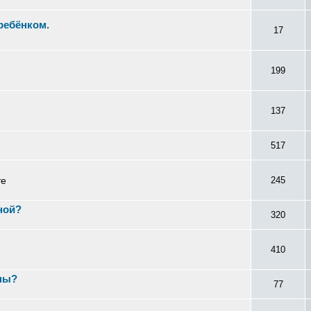
ребёнком.
17
199
137
517
те
245
ной?
320
410
ны?
77