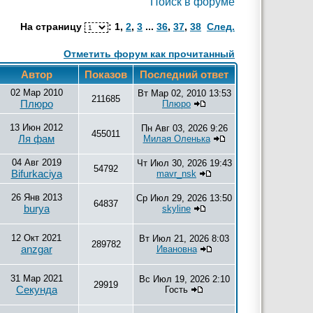
Поиск в форуме
На страницу
:
1
,
2
,
3
...
36
,
37
,
38
След.
Отметить форум как прочитанный
Автор
Показов
Последний ответ
02 Мар 2010
Вт Мар 02, 2010 13:53
211685
Плюро
Плюро
13 Июн 2012
Пн Авг 03, 2026 9:26
455011
Ля фам
Милая Оленька
04 Авг 2019
Чт Июл 30, 2026 19:43
54792
Bifurkaciya
mavr_nsk
26 Янв 2013
Ср Июл 29, 2026 13:50
64837
burya
skyline
12 Окт 2021
Вт Июл 21, 2026 8:03
289782
anzgar
Ивановна
31 Мар 2021
Вс Июл 19, 2026 2:10
29919
Секунда
Гость