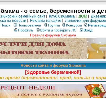
бмама - о семье, беременности и де
Сибирский семейный сайт
|
Клуб Сибмама
|
ДОМ
|
Дневник
ска на новости
|
Реклама на сайте
|
Линеечки для форумов
Поиск
Пользователи
Группы
Конкурсы
Рeгиcтpaц
Профиль
Войти и проверить ЛС
Вход
Правила форумов Сибмама
Новости сайта и форума Sibmama
[Здоровье беременной]
во время беременности: вред, польза и нор