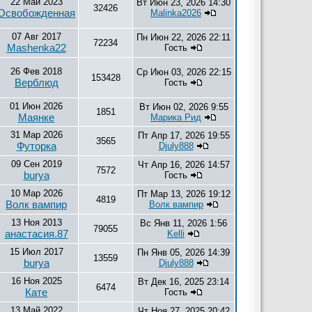
22 Май 2023
Вт Июн 23, 2026 14:30
32426
Освобожденная
Malinka2026
07 Авг 2017
Пн Июн 22, 2026 22:11
72234
Mashenka22
Гость
26 Фев 2018
Ср Июн 03, 2026 22:15
153428
Верблюд
Гость
01 Июн 2026
Вт Июн 02, 2026 9:55
1851
Маянке
Марика Рид
31 Мар 2026
Пт Апр 17, 2026 19:55
3565
Футорка
Djuly888
09 Сен 2019
Чт Апр 16, 2026 14:57
7572
burya
Гость
10 Мар 2026
Пт Мар 13, 2026 19:12
4819
Волк вампир
Волк вампир
13 Ноя 2013
Вс Янв 11, 2026 1:56
79055
анастасия.87
Kelli
15 Июл 2017
Пн Янв 05, 2026 14:39
13559
burya
Djuly888
16 Ноя 2025
Вт Дек 16, 2025 23:14
6474
Кате
Гость
13 Май 2022
Чт Ноя 27, 2025 20:42