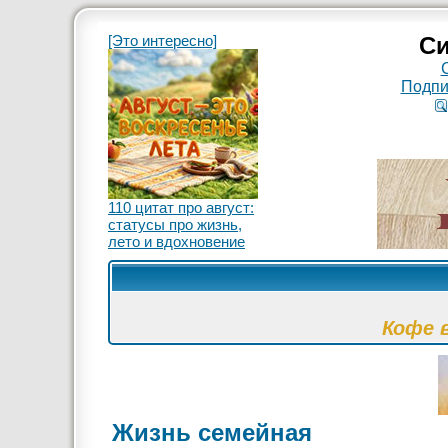
[Это интересно]
Си
Подпи
110 цитат про август:
статусы про жизнь,
лето и вдохновение
Кофе 
Жизнь семейная