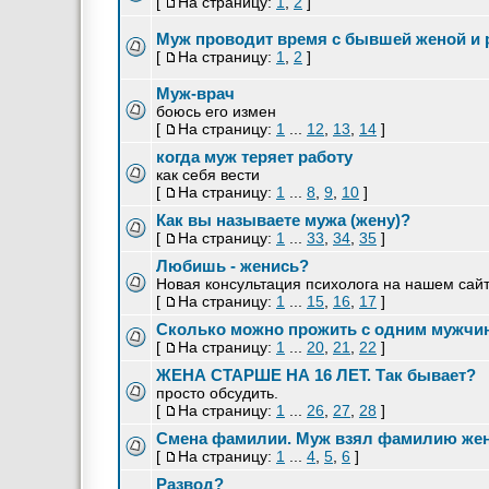
[
На страницу:
1
,
2
]
Муж проводит время с бывшей женой и 
[
На страницу:
1
,
2
]
Муж-врач
боюсь его измен
[
На страницу:
1
...
12
,
13
,
14
]
когда муж теряет работу
как себя вести
[
На страницу:
1
...
8
,
9
,
10
]
Как вы называете мужа (жену)?
[
На страницу:
1
...
33
,
34
,
35
]
Любишь - женись?
Новая консультация психолога на нашем сай
[
На страницу:
1
...
15
,
16
,
17
]
Сколько можно прожить с одним мужчи
[
На страницу:
1
...
20
,
21
,
22
]
ЖЕНА СТАРШЕ НА 16 ЛЕТ. Так бывает?
просто обсудить.
[
На страницу:
1
...
26
,
27
,
28
]
Смена фамилии. Муж взял фамилию же
[
На страницу:
1
...
4
,
5
,
6
]
Развод?