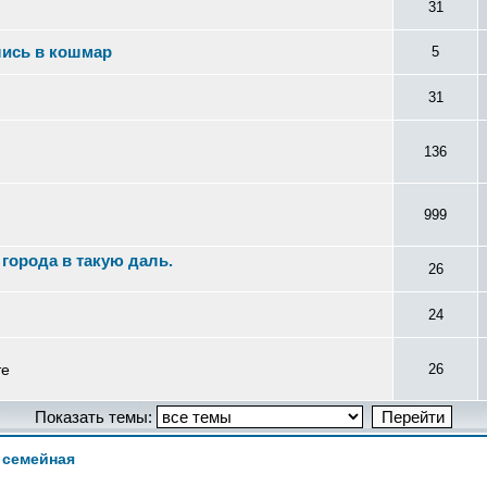
31
лись в кошмар
5
31
136
999
 города в такую даль.
26
24
те
26
Показать темы:
 семейная