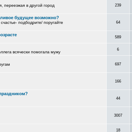
, переезжая в другой город
239
стливое будущее возможно?
 счастье- подбодрите/ поругайте
64
возрасте
589
6
оллега всячески помогала мужу
ругам
697
166
 праздником?
44
3007
18