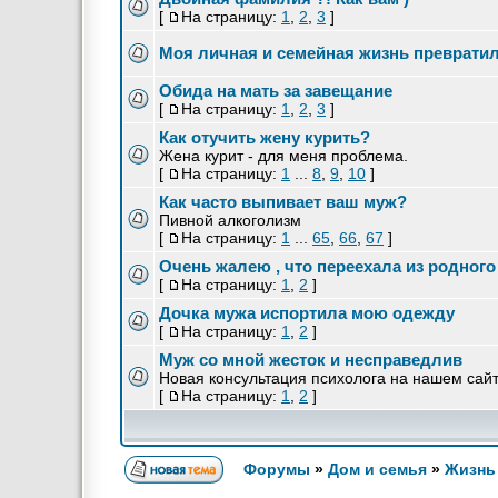
[
На страницу:
1
,
2
,
3
]
Моя личная и семейная жизнь преврати
Обида на мать за завещание
[
На страницу:
1
,
2
,
3
]
Как отучить жену курить?
Жена курит - для меня проблема.
[
На страницу:
1
...
8
,
9
,
10
]
Как часто выпивает ваш муж?
Пивной алкоголизм
[
На страницу:
1
...
65
,
66
,
67
]
Очень жалею , что переехала из родного
[
На страницу:
1
,
2
]
Дочка мужа испортила мою одежду
[
На страницу:
1
,
2
]
Муж со мной жесток и несправедлив
Новая консультация психолога на нашем сай
[
На страницу:
1
,
2
]
Форумы
»
Дом и семья
»
Жизнь