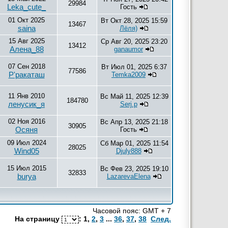
29984
Leka_cute_
Гость
01 Окт 2025
Вт Окт 28, 2025 15:59
13467
saina
Лёля)
15 Авг 2025
Ср Авг 20, 2025 23:20
13412
Алена_88
ganaumor
07 Сен 2018
Вт Июл 01, 2025 6:37
77586
Р'ракаташ
Temka2009
11 Янв 2010
Вс Май 11, 2025 12:39
184780
ленусик_я
Serj.p
02 Ноя 2016
Вс Апр 13, 2025 21:18
30905
Осяня
Гость
09 Июл 2024
Сб Мар 01, 2025 11:54
28025
Wind05
Djuly888
15 Июл 2015
Вс Фев 23, 2025 19:10
32833
burya
LazarevaElena
Часовой пояс: GMT + 7
На страницу
:
1
,
2
,
3
...
36
,
37
,
38
След.