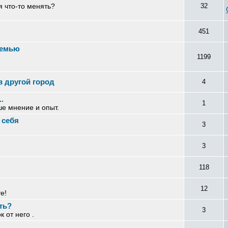
я что-то менять?
32
451
семью
1199
в другой город
4
.
1
ше мнение и опыт.
 себя
3
3
118
12
е!
ть?
3
 от него .