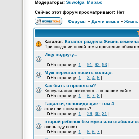
Модераторы:
Suwolga
,
Мираж
Сейчас этот форум просматривают: Нет
Форумы
»
Дом и семья
»
Жизнь
Каталог:
Каталог раздела Жизнь семейна
При создании новой темы прочтение обязате
Ищу подругу...
...
[
На страницу:
1
...
91
,
92
,
93
]
Муж перестал носить кольцо.
[
На страницу:
1
...
3
,
4
,
5
]
Как быть с прошлым?
Консультация психолога - на нашем сайте.
[
На страницу:
1
...
6
,
7
,
8
]
Гадалки, ясновидящие - том 4
стоит ли к ним ходить?
[
На страницу:
1
...
29
,
30
,
31
]
второй ребенок без мужа или стабильнос
очень жду совет
[
На страницу:
1
...
5
,
6
,
7
]