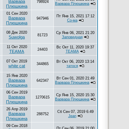
Варвара
798924
Варвара Плюшкина
Плюшкина
01 Сен 2020
Пт Янв 15, 2021 17:12
Варвара
947946
Со-ма
Плюшкина
08 Дек 2020
Ср Янв 06, 2021 21:20
81723
Suwolga
Заповедная
11 Окт 2020
Вс Окт 11, 2020 19:37
24403
ТЕАМА
ТЕАМА
07 Окт 2019
Вт Окт 06, 2020 13:14
344865
white cat
татося
15 Янв 2020
Вт Сен 01, 2020 21:49
Варвара
642347
Варвара Плюшкина
Плюшкина
06 Сен 2019
Ср Янв 15, 2020 15:30
Варвара
1270615
Варвара Плюшкина
Плюшкина
26 Апр 2019
Сб Сен 07, 2019 6:49
Варвара
288752
Jean
Плюшкина
09 Сен 2018
Пт Сен 06, 2019 21:00