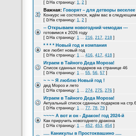
[
На страницу:
1
,
2
]
Важная:
Говорят – для детворы веселее
Конкурс не состоялся, ждём вас в следующем
[
На страницу:
1
,
2
]
-- Открываем новогодний чемодан ---
готовимся к 2026 году
[
На страницу:
1
...
216
,
217
,
218
]
* * * * Новый год и компания
все любят новый год
[
На страницу:
1
...
416
,
417
,
418
]
Играем в Тайного Деда Мороза!
Список сданных подарков на странице 46
[
На страницу:
1
...
55
,
56
,
57
]
~ ~ ~ Я люблю Новый год !
дед Мороз и лето
[
На страницу:
1
...
274
,
275
,
276
]
Играем в Тайного Деда Мороза!
Актуальный список сданных подарков на стр.
[
На страницу:
1
...
77
,
78
,
79
]
~~~~ А вот и он - Дракон! год 2024-й
Как приручить новогоднего дракона
[
На страницу:
1
...
452
,
453
,
454
]
..... Каникулы в Простоквашино .....