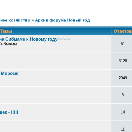
нее хозяйство
»
Архив форума Новый год
Темы
Ответо
на Сибмаме к Новому году~~~~~
 Сибмамы
51
3128
 Мороза!
2949
8
к - !!!!!
14
11