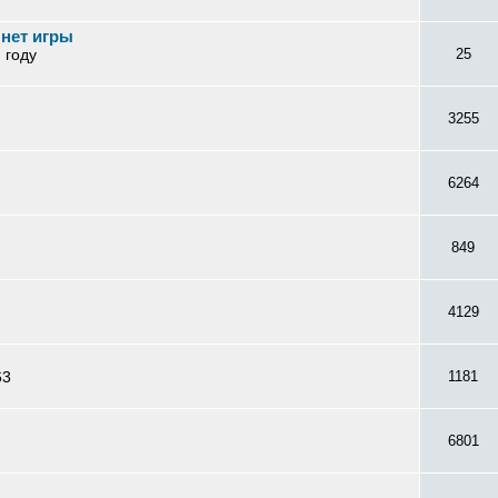
 нет игры
 году
25
3255
6264
849
4129
63
1181
6801