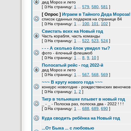
дед Мороз и лето
[
На страницу:
1
...
579
,
580
,
581
]
[ Опрос ]
Играем в Тайного Деда Мороза!
список сданных подарков на странице 84
[
На страницу:
1
...
100
,
101
,
102
]
Свистать всех на Новый год
Часть корабля, часть команды
[
На страницу:
1
...
522
,
523
,
524
]
- - - А сколько ёлок увидел ты?
фото - ёлочный флешмоб
[
На страницу:
1
...
8
,
9
,
10
]
Полосатый рейс - год 2022-й
дед Мороз и лето
[
На страницу:
1
...
567
,
568
,
569
]
~~~ В кругу нового года ~~~
конкурс новогодне - рождественских веночков
[
На страницу:
1
,
2
]
Тигр в тельняшке плывет в новый год
_ - _ - Полоска раз, полоска два - 2022 ! ! !
[
На страницу:
1
...
688
,
689
,
690
]
Куда сводить ребёнка на Новый год
...От Быка ... с любовью