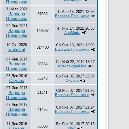
Плюшкина
31 Мар 2021
Чт Апр 15, 2021 13:36
Варвара
37699
Варвара Плюшкина
Плюшкина
02 Янв 2021
Чт Янв 14, 2021 20:58
Варвара
146507
AstiMarta
Плюшкина
10 Окт 2020
Ср Янв 13, 2021 12:06
314400
white cat
Варвара Плюшкина
07 Янв 2017
Ср Май 22, 2019 18:17
Варвара
50364
АлександраМул
Плюшкина
05 Дек 2016
Сб Янв 07, 2017 23:54
55249
Okyana
Okyana
07 Янв 2017
Сб Янв 07, 2017 21:26
Варвара
41421
Варвара Плюшкина
Плюшкина
07 Янв 2017
Сб Янв 07, 2017 21:24
Варвара
41455
Варвара Плюшкина
Плюшкина
11 Дек 2016
Вс Янв 01, 2017 20:15
56500
Okyana
Nfyz