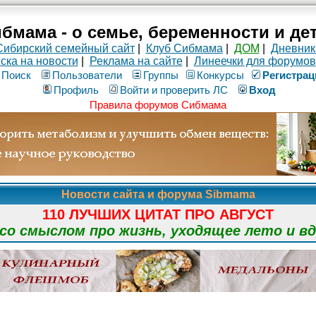
бмама - о семье, беременности и де
Сибирский семейный сайт
|
Клуб Сибмама
|
ДОМ
|
Дневник
ска на новости
|
Реклама на сайте
|
Линеечки для форумов
Поиск
Пользователи
Группы
Конкурсы
Рeгиcтpaц
Профиль
Войти и проверить ЛС
Вход
Правила форумов Сибмама
Новости сайта и форума Sibmama
110 ЛУЧШИХ ЦИТАТ ПРО АВГУСТ
о смыслом про жизнь, уходящее лето и в