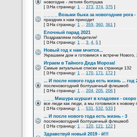
новогодне - летняя болтушка
[
На страницу:
1
...
373
,
374
,
375
]
_ _ _ _ Возьми быка за новогодние рога -
праздник к нам приходит
[
На страницу:
1
...
359
,
360
,
361
]
Елочный парад 2021
Поздравляем победителя!
[
На страницу:
1
...
3
,
4
,
5
]
Новый год к нам мчится...
Украшаем дом и готовимся к встрече Нового, 
Играем в Тайного Деда Мороза!
Самые актуальные списки на странице 132
[
На страницу:
1
...
170
,
171
,
172
]
... И после нового года есть жизнь ... год 
посленовогодний болтушечный флешмоб
[
На страницу:
1
...
204
,
205
,
206
]
_ _ _ Мишура шуршит в кладовке - скоро 
все люди как люди, а мы готовимся к новому 
[
На страницу:
1
...
531
,
532
,
533
]
... И после нового года есть жизнь - 3
посленовогодний болтушечный флешмоб
[
На страницу:
1
...
120
,
121
,
122
]
Здравствуй новый 2019 - й!!!