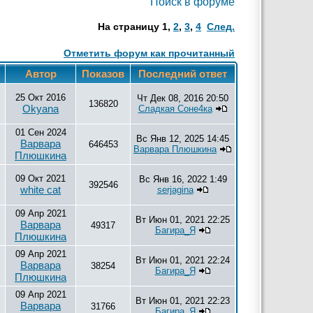
Поиск в форуме
На страницу
1
,
2
,
3
,
4
След.
Отметить форум как прочитанный
в
Автор
Показов
Последний ответ
25 Окт 2016
Чт Дек 08, 2016 20:50
136820
Okyana
Сладкая Соне4ка
01 Сен 2024
Вс Янв 12, 2025 14:45
Варвара
646453
Варвара Плюшкина
Плюшкина
09 Окт 2021
Вс Янв 16, 2022 1:49
392546
white cat
serjagina
09 Апр 2021
Вт Июн 01, 2021 22:25
Варвара
49317
Багира_Я
Плюшкина
09 Апр 2021
Вт Июн 01, 2021 22:24
Варвара
38254
Багира_Я
Плюшкина
09 Апр 2021
Вт Июн 01, 2021 22:23
Варвара
31766
Багира_Я