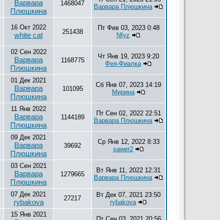
Варвара
1468047
Варвара Плюшкина
Плюшкина
16 Окт 2022
Пт Фев 03, 2023 0:48
251438
white cat
Nfyz
02 Сен 2022
Чт Янв 19, 2023 9:20
Варвара
1168775
Фея-Фиалка
Плюшкина
01 Дек 2021
Сб Янв 07, 2023 14:19
Варвара
101095
Мирина
Плюшкина
11 Янв 2022
Пт Сен 02, 2022 22:51
Варвара
1144189
Варвара Плюшкина
Плюшкина
09 Дек 2021
Ср Янв 12, 2022 8:33
Варвара
39692
sawer2
Плюшкина
03 Сен 2021
Вт Янв 11, 2022 12:31
Варвара
1279665
Варвара Плюшкина
Плюшкина
07 Дек 2021
Вт Дек 07, 2021 23:50
27217
rybakova
rybakova
15 Янв 2021
Пт Сен 03, 2021 20:56