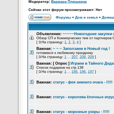
Модератор:
Варвара Плюшкина
Сейчас этот форум просматривают: Нет
Форумы
»
Дом и семья
»
Домаш
Объявление:
~~~~~Новогодние закупки 
Обзор СП и Коммерческих тем от партнеров
[
На страницу:
1
,
2
,
3
,
4
]
Важная:
~ ~ ~ Заползаем в Новый год !
готовимся к любимому празднику
[
На страницу:
1
...
207
,
208
,
209
]
Важная:
[ Опрос ]
Играем в Тайного Деда
Список подарков на стр.138
[
На страницу:
1
...
195
,
196
,
197
]
Важная:
статус - фея зимнего очага - !!!!!
Важная:
статус - королева ёлочных игруше
Важная:
статус - морозные узоры - !!!!!