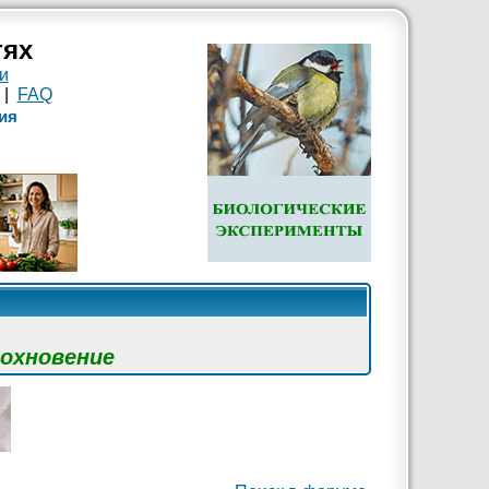
тях
и
|
FAQ
ия
дохновение