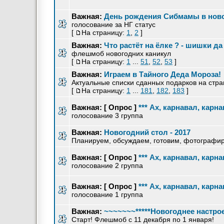
Важная:
День рождения Сибмамы в нов
голосование за НГ статус
[
На страницу:
1
,
2
]
Важная:
Что растёт на ёлке ? - шишки да 
флешмоб новогодних каникул
[
На страницу:
1
...
51
,
52
,
53
]
Важная:
Играем в Тайного Деда Мороза!
Актуальные списки сданных подарков на стра
[
На страницу:
1
...
181
,
182
,
183
]
Важная:
[ Опрос ]
*** Ах, карнавал, карна
голосование 3 группа
Важная:
Новогодний стол - 2017
Планируем, обсуждаем, готовим, фотографир
Важная:
[ Опрос ]
*** Ах, карнавал, карна
голосование 2 группа
Важная:
[ Опрос ]
*** Ах, карнавал, карна
голосование 1 группа
Важная:
~~~~~~~*****Новогоднее настро
Старт! Флешмоб с 11 декабря по 1 января!