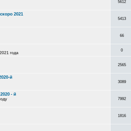
5612
 скоро 2021
5413
66
0
2021 года
2565
2020-й
3089
2020 - й
году
7992
1816