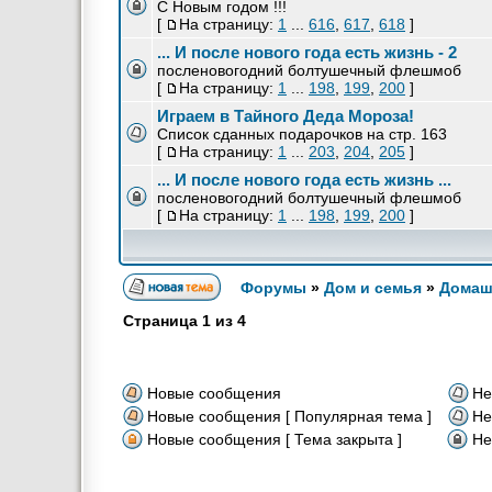
С Новым годом !!!
[
На страницу:
1
...
616
,
617
,
618
]
... И после нового года есть жизнь - 2
посленовогодний болтушечный флешмоб
[
На страницу:
1
...
198
,
199
,
200
]
Играем в Тайного Деда Мороза!
Список сданных подарочков на стр. 163
[
На страницу:
1
...
203
,
204
,
205
]
... И после нового года есть жизнь ...
посленовогодний болтушечный флешмоб
[
На страницу:
1
...
198
,
199
,
200
]
Форумы
»
Дом и семья
»
Домаш
Страница
1
из
4
Новые сообщения
Не
Новые сообщения [ Популярная тема ]
Не
Новые сообщения [ Тема закрыта ]
Не