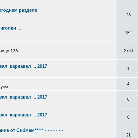
огоднем разделе
28
иголки ...
782
нице 138
2730
вал, карнавал ... 2017
1
4
уем...
вал, карнавал ... 2017
0
вал, карнавал ... 2017
0
ение от Сибмам*****~~~~~~~
21