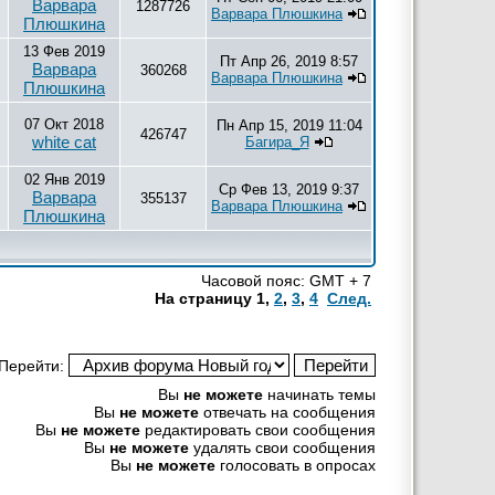
Варвара
1287726
Варвара Плюшкина
Плюшкина
13 Фев 2019
Пт Апр 26, 2019 8:57
Варвара
360268
Варвара Плюшкина
Плюшкина
07 Окт 2018
Пн Апр 15, 2019 11:04
426747
white cat
Багира_Я
02 Янв 2019
Ср Фев 13, 2019 9:37
Варвара
355137
Варвара Плюшкина
Плюшкина
Часовой пояс: GMT + 7
На страницу
1
,
2
,
3
,
4
След.
Перейти:
Вы
не можете
начинать темы
Вы
не можете
отвечать на сообщения
Вы
не можете
редактировать свои сообщения
Вы
не можете
удалять свои сообщения
Вы
не можете
голосовать в опросах