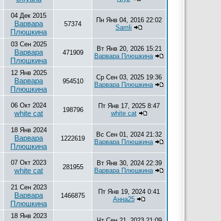
04 Дек 2015
Пн Янв 04, 2016 22:02
Варвара
57374
Samli
Плюшкина
03 Сен 2025
Вт Янв 20, 2026 15:21
Варвара
471909
Варвара Плюшкина
Плюшкина
12 Янв 2025
Ср Сен 03, 2025 19:36
Варвара
954510
Варвара Плюшкина
Плюшкина
06 Окт 2024
Пт Янв 17, 2025 8:47
198796
white cat
white cat
18 Янв 2024
Вс Сен 01, 2024 21:32
Варвара
1222619
Варвара Плюшкина
Плюшкина
07 Окт 2023
Вт Янв 30, 2024 22:39
281955
white cat
Варвара Плюшкина
21 Сен 2023
Пт Янв 19, 2024 0:41
Варвара
1466875
Анна25
Плюшкина
18 Янв 2023
Чт Сен 21, 2023 21:09