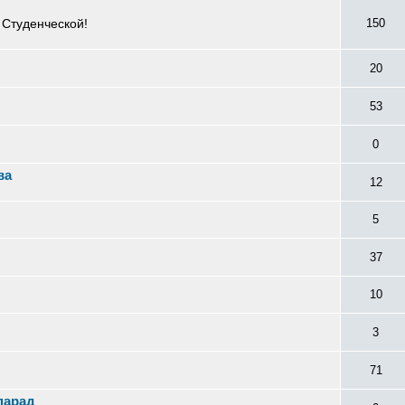
 Студенческой!
150
20
53
0
ва
12
5
37
10
3
71
парад