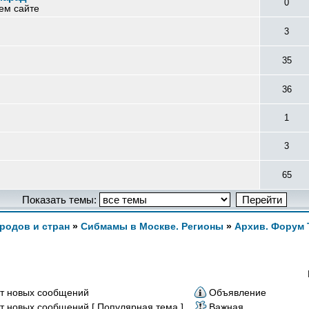
0
ем сайте
3
35
36
1
3
65
Показать темы:
родов и стран
»
Сибмамы в Москве. Регионы
»
Архив. Форум 
т новых сообщений
Объявление
т новых сообщений [ Популярная тема ]
Важная