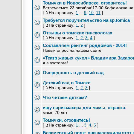
Томички в Новосибирске, отзовитесь!
Встречаемся 23 октября!17-00 Кофемолка на
[
На страницу:
1
...
9
,
10
,
11
]
Требуется поручительство на sp.tomica
[
На страницу:
1
,
2
]
Отзывы о томских гинекологах
[
На страницу:
1
,
2
,
3
,
4
]
Составляем рейтинг роддомов - 2014!
Новый опрос на нашем сайте
«Театр живых кукол» Владимира Захаро
я в восторге!
Очередность в детский сад
Детский сад в Томске
[
На страницу:
1
,
2
,
3
]
Что читаем деткам?
ищу парикмахера для мамы, окраска.
маме 70 лет
Томички, отзовитесь!
[
На страницу:
1
...
3
,
4
,
5
]
Бессмертный полк: они заслужили этот 