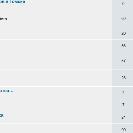
ов в Томске
0
йста
69
20
56
57
28
нятся…
2
7
ка
24
90