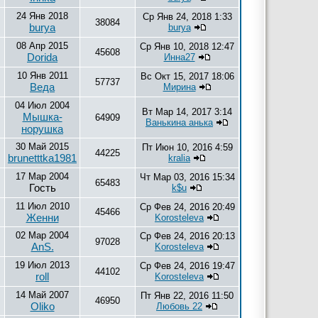
24 Янв 2018
Ср Янв 24, 2018 1:33
38084
burya
burya
08 Апр 2015
Ср Янв 10, 2018 12:47
45608
Dorida
Инна27
10 Янв 2011
Вс Окт 15, 2017 18:06
57737
Веда
Мирина
04 Июл 2004
Вт Мар 14, 2017 3:14
Мышка-
64909
Ванькина анька
норушка
30 Май 2015
Пт Июн 10, 2016 4:59
44225
brunetttka1981
kralia
17 Мар 2004
Чт Мар 03, 2016 15:34
65483
Гость
k$u
11 Июл 2010
Ср Фев 24, 2016 20:49
45466
Женни
Korosteleva
02 Мар 2004
Ср Фев 24, 2016 20:13
97028
AnS.
Korosteleva
19 Июл 2013
Ср Фев 24, 2016 19:47
44102
roll
Korosteleva
14 Май 2007
Пт Янв 22, 2016 11:50
46950
Oliko
Любовь 22