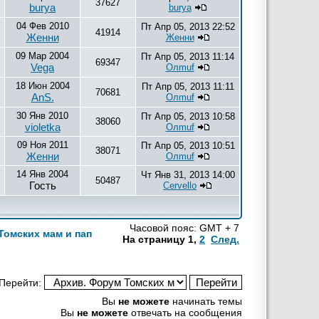
37627
burya
burya
04 Фев 2010
Пт Апр 05, 2013 22:52
41914
Женни
Женни
09 Мар 2004
Пт Апр 05, 2013 11:14
69347
Vega
Олmuf
18 Июн 2004
Пт Апр 05, 2013 11:11
70681
AnS.
Олmuf
30 Янв 2010
Пт Апр 05, 2013 10:58
38060
violetka
Олmuf
09 Ноя 2011
Пт Апр 05, 2013 10:51
38071
Женни
Олmuf
14 Янв 2004
Чт Янв 31, 2013 14:00
50487
Гость
Cervello
Часовой пояс: GMT + 7
Томских мам и пап
На страницу
1
,
2
След.
Перейти:
Вы
не можете
начинать темы
Вы
не можете
отвечать на сообщения