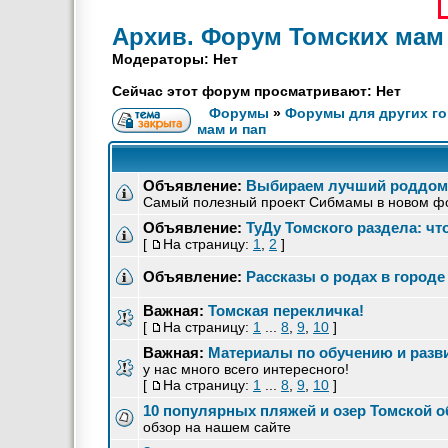
Архив. Форум Томских мам
Модераторы: Нет
Сейчас этот форум просматривают: Нет
Форумы
»
Форумы для других го
мам и пап
Объявление:
Выбираем лучший роддом 
Самый полезный проект Cибмамы в новом ф
Объявление:
ТуДу Томского раздела: чт
[
На страницу:
1
,
2
]
Объявление:
Рассказы о родах в городе
Важная:
Томская перекличка!
[
На страницу:
1
...
8
,
9
,
10
]
Важная:
Материалы по обучению и разви
у нас много всего интересного!
[
На страницу:
1
...
8
,
9
,
10
]
10 популярных пляжей и озер Томской о
обзор на нашем сайте