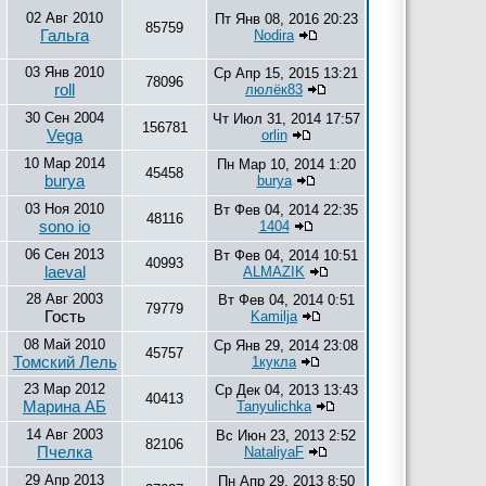
02 Авг 2010
Пт Янв 08, 2016 20:23
85759
Гальга
Nodira
03 Янв 2010
Ср Апр 15, 2015 13:21
78096
roll
люлёк83
30 Сен 2004
Чт Июл 31, 2014 17:57
156781
Vega
orlin
10 Мар 2014
Пн Мар 10, 2014 1:20
45458
burya
burya
03 Ноя 2010
Вт Фев 04, 2014 22:35
48116
sono io
1404
06 Сен 2013
Вт Фев 04, 2014 10:51
40993
laeval
ALMAZIK
28 Авг 2003
Вт Фев 04, 2014 0:51
79779
Гость
Kamilja
08 Май 2010
Ср Янв 29, 2014 23:08
45757
Томский Лель
1кукла
23 Мар 2012
Ср Дек 04, 2013 13:43
40413
Марина АБ
Tanyulichka
14 Авг 2003
Вс Июн 23, 2013 2:52
82106
Пчелка
NataliyaF
29 Апр 2013
Пн Апр 29, 2013 8:50