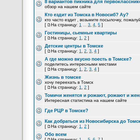
8 вариантов пикника для первоклассник
обзор на нашем сайте
Кто ездит из Томска в Новосиб? Ау?
кто часто ездит , возьмите посылочку, пожалу
[
На страницу:
1
...
3
,
4
,
5
]
Гостиницы, сьемные квартиры
[
На страницу:
1
,
2
]
Детские центры в Томске
[
На страницу:
1
,
2
,
3
,
4
]
А где можно вкусно поесть в Томске?
поделитесь интересными местами
[
На страницу:
1
,
2
,
3
,
4
]
Жизнь в томске
хочу переехать в Томск
[
На страницу:
1
,
2
]
Томичи женятся и рожают, рожают и же
Интересная статистика на нашем сайте
Где РЦР в Томске?
Как добраться из Новосибирска до Томс
[
На страницу:
1
,
2
]
Обо всем
[
На страницу:
1
...
5
,
6
,
7
]