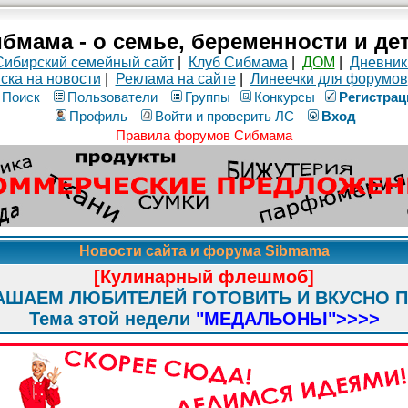
бмама - о семье, беременности и де
Сибирский семейный сайт
|
Клуб Сибмама
|
ДОМ
|
Дневник
ска на новости
|
Реклама на сайте
|
Линеечки для форумов
Поиск
Пользователи
Группы
Конкурсы
Рeгиcтpaц
Профиль
Войти и проверить ЛС
Вход
Правила форумов Сибмама
Новости сайта и форума Sibmama
[Кулинарный флешмоб]
АШАЕМ ЛЮБИТЕЛЕЙ ГОТОВИТЬ И ВКУСНО 
Тема этой недели
"МЕДАЛЬОНЫ"
>>>>