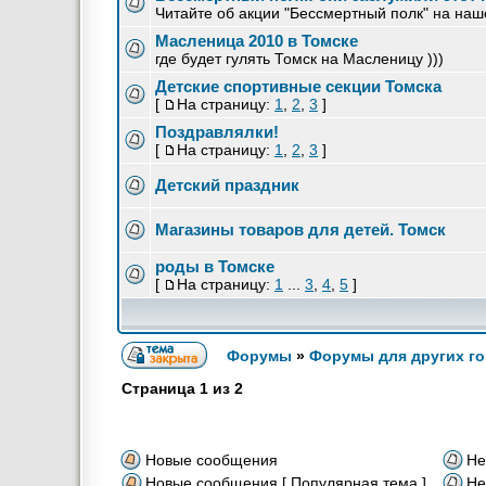
Читайте об акции "Бессмертный полк" на наш
Масленица 2010 в Томске
где будет гулять Томск на Масленицу )))
Детские спортивные секции Томска
[
На страницу:
1
,
2
,
3
]
Поздравлялки!
[
На страницу:
1
,
2
,
3
]
Детский праздник
Магазины товаров для детей. Томск
роды в Томске
[
На страницу:
1
...
3
,
4
,
5
]
Форумы
»
Форумы для других го
Страница
1
из
2
Новые сообщения
Не
Новые сообщения [ Популярная тема ]
Не