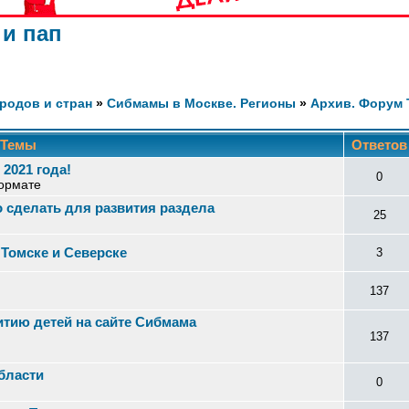
 и пап
родов и стран
»
Сибмамы в Москве. Регионы
»
Архив. Форум 
Темы
Ответо
2021 года!
0
ормате
о сделать для развития раздела
25
 Томске и Северске
3
137
тию детей на сайте Сибмама
137
бласти
0