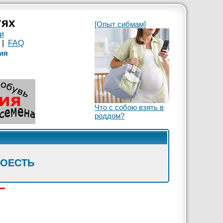
тях
[Опыт сибмам]
и
|
FAQ
ия
Что с собою взять в
роддом?
ПОЕСТЬ