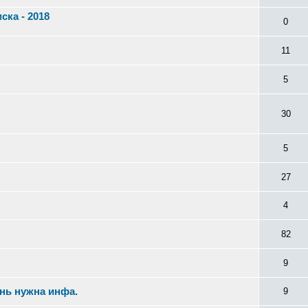
ка - 2018
0
11
5
30
5
27
4
82
9
ень нужна инфа.
9