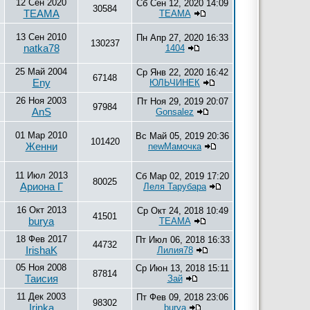
12 Сен 2020
Сб Сен 12, 2020 14:09
30584
ТЕАМА
ТЕАМА
13 Сен 2010
Пн Апр 27, 2020 16:33
130237
natka78
1404
25 Май 2004
Ср Янв 22, 2020 16:42
67148
Eny
ЮЛЬЧИНЕК
26 Ноя 2003
Пт Ноя 29, 2019 20:07
97984
AnS
Gonsalez
01 Мар 2010
Вс Май 05, 2019 20:36
101420
Женни
newМамочка
11 Июл 2013
Сб Мар 02, 2019 17:20
80025
Ариона Г
Леля Тарубара
16 Окт 2013
Ср Окт 24, 2018 10:49
41501
burya
ТЕАМА
18 Фев 2017
Пт Июл 06, 2018 16:33
44732
IrishaK
Лилия78
05 Ноя 2008
Ср Июн 13, 2018 15:11
87814
Таисия
Зай
11 Дек 2003
Пт Фев 09, 2018 23:06
98302
Irinka
burya