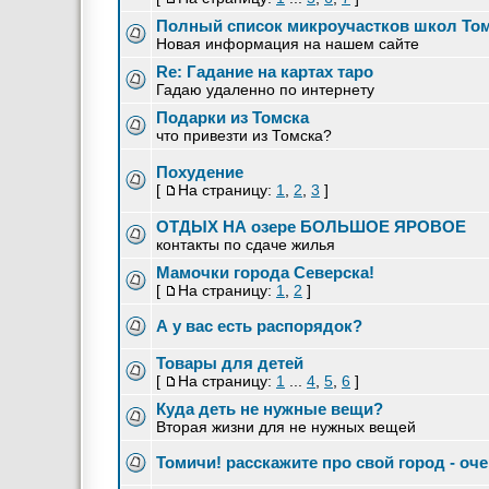
Полный список микроучастков школ Томс
Новая информация на нашем сайте
Re: Гадание на картах таро
Гадаю удаленно по интернету
Подарки из Томска
что привезти из Томска?
Похудение
[
На страницу:
1
,
2
,
3
]
ОТДЫХ НА озере БОЛЬШОЕ ЯРОВОЕ
контакты по сдаче жилья
Мамочки города Северска!
[
На страницу:
1
,
2
]
А у вас есть распорядок?
Товары для детей
[
На страницу:
1
...
4
,
5
,
6
]
Куда деть не нужные вещи?
Вторая жизни для не нужных вещей
Томичи! расскажите про свой город - оч