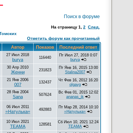
Поиск в форуме
На страницу
1
,
2
След.
Томских
Отметить форум как прочитанный
в
Автор
Показов
Последний ответ
27 Июл 2018
Пт Июл 27, 2018 0:07
116440
burya
burya
30 Апр 2010
Пт Янв 16, 2015 13:00
231823
Женни
Stalina2007
21 Янв 2006
Чт Фев 16, 2012 16:20
132437
007
olgavg
28 Янв 2004
Вс Фев 01, 2015 12:02
507624
Sana
ananas_ik
06 Июл 2011
Пт Мар 28, 2014 10:10
492883
=Натулька=
=Натулька=
10 Июл 2021
Сб Июл 10, 2021 12:24
128581
ТЕАМА
ТЕАМА