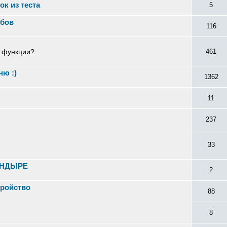
ок из теста
5
ибов
116
е функции?
461
ню :)
1362
11
237
33
АНДЫРЕ
2
тройство
88
8