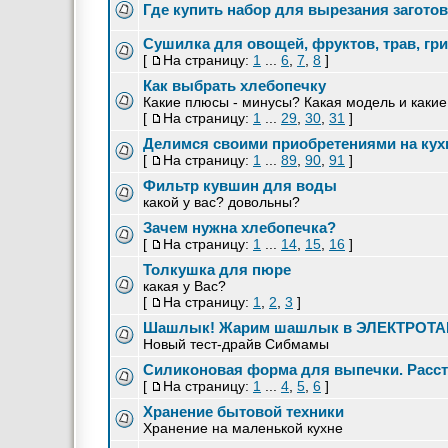
Где купить набор для вырезания заготов
Сушилка для овощей, фруктов, трав, гр
[
На страницу:
1
...
6
,
7
,
8
]
Как выбрать хлебопечку
Какие плюсы - минусы? Какая модель и каки
[
На страницу:
1
...
29
,
30
,
31
]
Делимся своими приобретениями на кух
[
На страницу:
1
...
89
,
90
,
91
]
Фильтр кувшин для воды
какой у вас? довольны?
Зачем нужна хлебопечка?
[
На страницу:
1
...
14
,
15
,
16
]
Толкушка для пюре
какая у Вас?
[
На страницу:
1
,
2
,
3
]
Шашлык! Жарим шашлык в ЭЛЕКТРОТ
Новый тест-драйв Сибмамы
Силиконовая форма для выпечки. Расс
[
На страницу:
1
...
4
,
5
,
6
]
Хранение бытовой техники
Хранение на маленькой кухне