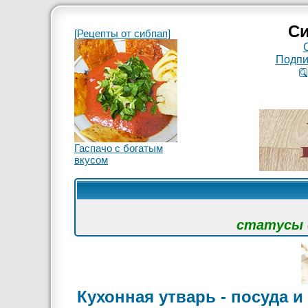
Си
[Рецепты от сибпап]
Подпи
Гаспачо с богатым
вкусом
статусы с
Кухонная утварь - посуда и