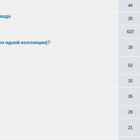
44
авода
20
623
 из одной коллекции)?
18
52
10
26
29
21