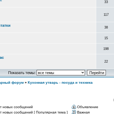
33
117
статки
38
15
198
ас
22
Показать темы:
арный форум
»
Кухонная утварь - посуда и техника
т новых сообщений
Объявление
т новых сообщений [ Популярная тема ]
Важная