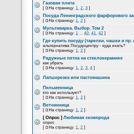
Газовая плита
[
На страницу:
1
,
2
,
3
]
Посуда Ленинградского фарфорового з
[
На страницу:
1
,
2
]
Мультиварка. Выбор. Том 2
[
На страницу:
1
...
40
,
41
,
42
]
Где купить посуду (тарелки, чашки и пр.
альтернатива Посудоцентру - куда ехать?
[
На страницу:
1
,
2
]
Радужные пятна на стеклокерамике
как убрать
[
На страницу:
1
,
2
,
3
,
4
]
Лапшерезка или пастомашина
Пельменница
кто как использует?
[
На страницу:
1
,
2
]
Ветчинница
[
На страницу:
1
,
2
]
[ Опрос ]
Любимая сковорода
опрос
[
На страницу:
1
,
2
]