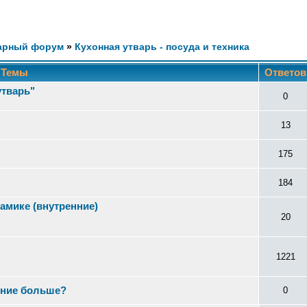
арный форум
»
Кухонная утварь - посуда и техника
Темы
Ответо
утварь"
0
13
175
184
амике (внутренние)
20
1221
ение больше?
0