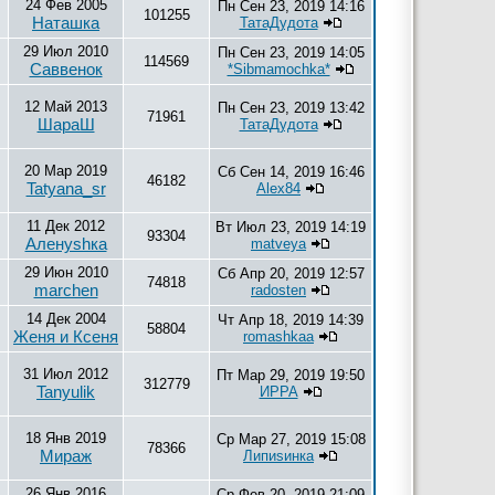
24 Фев 2005
Пн Сен 23, 2019 14:16
101255
Наташка
ТатаДудота
29 Июл 2010
Пн Сен 23, 2019 14:05
114569
Саввенок
*Sibmamochka*
12 Май 2013
Пн Сен 23, 2019 13:42
71961
ШараШ
ТатаДудота
20 Мар 2019
Сб Сен 14, 2019 16:46
46182
Tatyana_sr
Alex84
11 Дек 2012
Вт Июл 23, 2019 14:19
93304
Аленуshка
matveya
29 Июн 2010
Сб Апр 20, 2019 12:57
74818
marchen
radosten
14 Дек 2004
Чт Апр 18, 2019 14:39
58804
Женя и Ксеня
romashkaa
31 Июл 2012
Пт Мар 29, 2019 19:50
312779
Tanyulik
ИРРА
18 Янв 2019
Ср Мар 27, 2019 15:08
78366
Мираж
Липиsинка
26 Янв 2016
Ср Фев 20, 2019 21:09