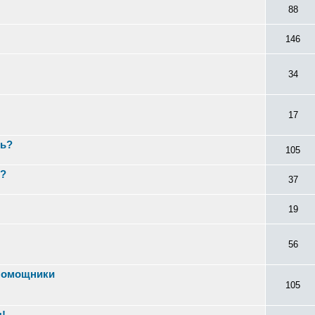
88
146
34
17
ть?
105
н?
37
19
56
помощники
105
!