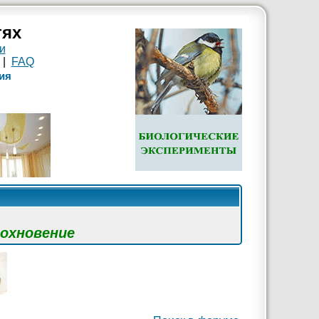
тях
и
|
FAQ
ия
дохновение