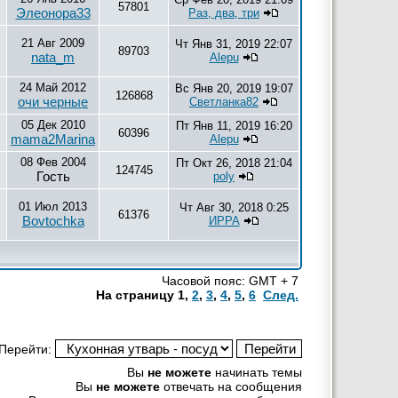
57801
Элеонора33
Раз, два, три
21 Авг 2009
Чт Янв 31, 2019 22:07
89703
nata_m
Alepu
24 Май 2012
Вс Янв 20, 2019 19:07
126868
очи черные
Светланка82
05 Дек 2010
Пт Янв 11, 2019 16:20
60396
mama2Marina
Alepu
08 Фев 2004
Пт Окт 26, 2018 21:04
124745
Гость
poly
01 Июл 2013
Чт Авг 30, 2018 0:25
61376
Bovtochka
ИРРА
Часовой пояс: GMT + 7
На страницу
1
,
2
,
3
,
4
,
5
,
6
След.
Перейти:
Вы
не можете
начинать темы
Вы
не можете
отвечать на сообщения