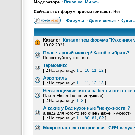
Модераторы:
Brusnica
,
Мираж
Сейчас этот форум просматривают: Нет
Форумы
»
Дом и семья
»
Кулин
Каталог:
Каталог тем форума "Кухонная 
10.02.2021
Планетарный миксер! Какой выбрать?
Посоветуйте у кого есть.
Термомикс
[
На страницу:
1
...
10
,
11
,
12
]
Аэрогриль
[
На страницу:
1
...
11
,
12
,
13
]
Невыводимые пятна на белой стеклокер
Плита Electrolux (не индукция)
[
На страницу:
1
,
2
]
А какие у Вас кухонные "ненужности"?
а ведь для кого-то это очень даже "нужности"
[
На страницу:
1
...
80
,
81
,
82
]
Микроволновка встроенная: СВЧ-излуч