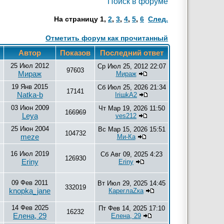
Поиск в форуме
На страницу
1
,
2
,
3
,
4
,
5
,
6
След.
Отметить форум как прочитанный
в
Автор
Показов
Последний ответ
25 Июл 2012
Ср Июл 25, 2012 22:07
97603
Мираж
Мираж
19 Янв 2015
Сб Июл 25, 2026 21:34
17141
Natka-b
IriшkA2
03 Июн 2009
Чт Мар 19, 2026 11:50
166969
Leya
ves212
25 Июн 2004
Вс Мар 15, 2026 15:51
104732
meze
Ми-Ка
16 Июл 2019
Сб Авг 09, 2025 4:23
126930
Eriny
Eriny
09 Фев 2011
Вт Июл 29, 2025 14:45
332019
knopka_jane
КареглаZка
14 Фев 2025
Пт Фев 14, 2025 17:10
16232
Елена, 29
Елена, 29