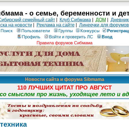
бмама - о семье, беременности и де
Сибирский семейный сайт
|
Клуб Сибмама
|
ДОМ
|
Дневник
ска на новости
|
Реклама на сайте
|
Линеечки для форумов
Поиск
Пользователи
Группы
Конкурсы
Рeгиcтpaц
Профиль
Войти и проверить ЛС
Вход
Правила форумов Сибмама
Новости сайта и форума Sibmama
110 ЛУЧШИХ ЦИТАТ ПРО АВГУСТ
о смыслом про жизнь, уходящее лето и в
 техника