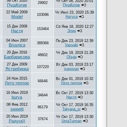
06 Окт 2020
Чт Окт 08, 2020 20:01
29902
ПушКотик
ПушКотик
22 Май 2009
Чт Июл 23, 2020 15:39
103096
Model
Натуса
15 Дек 2008
Сб Янв 18, 2020 12:27
153464
Настя
Элин
04 Июн 2007
Пн Дек 23, 2019 12:39
389366
Brusnica
Vassabi
20 Дек 2016
Чт Дек 19, 2019 21:28
48602
Барбарисова
Olъga
27 Дек 2009
Вт Дек 03, 2019 23:17
107220
Ястребинка
ivanovan
24 Ноя 2015
Вс Дек 01, 2019 10:32
66646
Лето теплое
Лето теплое
16 Июн 2019
Вс Окт 27, 2019 13:30
34644
burya
Настя
08 Фев 2012
Чт Окт 17, 2019 16:35
86179
sweetti
Tatyana_sr
20 Июн 2019
Чт Окт 17, 2019 13:30
37674
Радуга))
UmaTurman