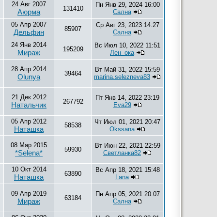
24 Авг 2007
Пн Янв 29, 2024 16:00
131410
Аюрма
Сална
05 Апр 2007
Ср Авг 23, 2023 14:27
85907
Дельфин
Сална
24 Янв 2014
Вс Июл 10, 2022 11:51
195209
Мираж
Лен_ока
28 Апр 2014
Вт Май 31, 2022 15:59
39464
Olunya
marina.selezneva83
21 Дек 2012
Пт Янв 14, 2022 23:19
267792
Натальчик
Eva29
05 Апр 2012
Чт Июл 01, 2021 20:47
58538
Наташка
Okssana
08 Мар 2015
Вт Июн 22, 2021 22:59
59930
*Selena*
Светланка82
10 Окт 2014
Вс Апр 18, 2021 15:48
63890
Наташка
Lana
09 Апр 2019
Пн Апр 05, 2021 20:07
63184
Мираж
Сална