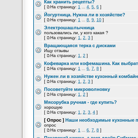
Как хранить рецепты?
[
На страницу:
1
...
4
,
5
,
6
]
Йогуртница. Нужна ли в хозяйстве?
[
На страницу:
1
...
8
,
9
,
10
]
Электрошашлычница
пользовались ли, у кого какая ?
[
На страницу:
1
,
2
,
3
]
Вращающаяся терка с дисками
Ищу отзывы
[
На страницу:
1
,
2
]
Кофеварка или кофемашина. Как выбра
[
На страницу:
1
...
6
,
7
,
8
]
Нужен ли в хозяйстве кухонный комбай
[
На страницу:
1
,
2
,
3
]
Посоветуйте микроволновку
[
На страницу:
1
,
2
]
Мясорубка ручная - где купить?
хорошую
[
На страницу:
1
,
2
,
3
,
4
]
[ Опрос ]
Наши необходимые кухонные 
опрос
[
На страницу:
1
...
6
,
7
,
8
]
Пекарский камень + тест-драйв Сибмамы