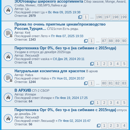
ЗООтовары широкого ассортимента
Сбор заказов; Monge, Award,
Craftia, Мнямс, ISB,MPS,Лайна и др
Автор: Lju
Последний ответ Lju «
Вс Фев 09, 2025 19:38
Ответов:
2979
1
…
196
197
198
199
Пряжа по очень приятным ценам!производство
Россия,Турция...
СП21стоп.Есть ряды.
Автор: Keit
Последний ответ Лето «
Пт Фев 07, 2025 19:33
Ответов:
1343
1
…
87
88
89
90
Пиротехника Орг 0%, без тр-х (на сибмаме с 2015года)
Уходим в отпуск до декабря 2025года
Автор: Люська@
Последний ответ vaska «
Сб Дек 28, 2024 20:11
Ответов:
61
1
2
3
4
5
Натуральная косметика для красоток
В архив
Автор: Halva
Последний ответ Halva «
Пт Ноя 01, 2024 20:57
Ответов:
1244
1
…
80
81
82
83
В АРХИВ
СП-2 СБОР
Автор: Иллари
Последний ответ Иллари «
Пн Фев 19, 2024 17:25
Ответов:
64
1
2
3
4
5
Пиротехника Орг 0%, без тр-х (на сибмаме с 2015года)
отпуск
до декабрь 24г
Автор: Люська@
Последний ответ Люська@ «
Пт Фев 02, 2024 15:47
Ответов:
56
1
2
3
4