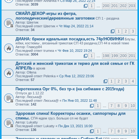
Последний ответ Аллачка «
Сб Мар 26, 2022 22:14
Ответов:
3039
1
…
200
201
202
203
СМАЙЛ-ДЕКОР-игры из фетра,
логопедические\деревянные заготовки
СП 1 - раздача
Автор: Шветик
Последний ответ Шветик «
Чт Мар 24, 2022 21:14
Ответов:
34
1
2
3
ДИАНА: брюки идеальная посадка,есть 74р!НОВИНКИ
Блузы,
юбки, костюмы , вязанный трикотаж СП 43 раздача,СП 44 в новой теме
Автор: Гламур84
Последний ответ trumea «
Чт Фев 10, 2022 19:24
Ответов:
3004
1
…
198
199
200
201
Детский и женский трикотаж и термо для всей семьи от ГК
АПРЕЛЬ
в архив
Автор: Ollena
Последний ответ Pelenka «
Ср Янв 12, 2022 23:06
Ответов:
57
1
2
3
4
Пиротехника Орг 0%, без тр-х (на сибмаме с 2015года)
Отпуск до 1.12.22
Автор: Люська@
Последний ответ Люська@ «
Пн Янв 03, 2022 11:48
Ответов:
142
1
…
7
8
9
10
Здоровая спина! Корректоры осанки, саппортеры для
спины.
СП4-ждем груз. Больше сп не будет
Автор: Lukatty
Последний ответ Lukatty «
Пн Дек 13, 2021 16:00
Ответов:
136
1
…
7
8
9
10
Элегантные столовые приборы Cutlery Set