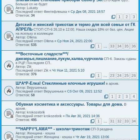
СП3-ждем груз.
Больше сп не будет
Автор: Lukatty
Последний ответ Финтефлюшка «
Ср Дек 08, 2021 18:57
Ответов:
34
1
2
3
Детский и женский трикотаж и термо для всей семьи от ГК
АПРЕЛЬ
СТОП СП-6 26.10 в 12:00. Наша скидка 18% от баз. цен. Акции
на ясельку и коллекции
Автор: Ollena
Последний ответ Ollena «
Ср Ноя 24, 2021 22:00
Ответов:
535
1
…
33
34
35
36
***Восточные сладости***/
джезерье,пишмание,лукум,халва,чурчхела
СП-6. Заказы сданы
в РЦР. Последняя СП.
Автор: Zik
Последний ответ Zik «
Чт Ноя 11, 2021 5:10
Ответов:
376
1
…
23
24
25
26
Ш*А*Р-Елка! Стеклянные елочные игрушки!
в архив.
Автор: Верушенька
Последний ответ Верушенька «
Сб Окт 09, 2021 12:52
Ответов:
58
1
2
3
4
Обувная косметика и аксессуары. Товары для дома.
В
архив.
Автор: krokozebrik
Последний ответ krokozebrik «
Пн Авг 30, 2021 14:36
Ответов:
495
1
…
31
32
33
34
***HAPPY*LAMA*** - школа+трикотаж
СП-3 раздача
Автор: Женщина - кошка
Последний ответ Женщина - кошка «
Чт Авг 19, 2021 13:06