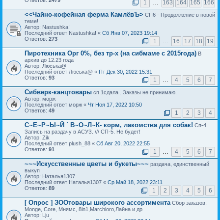
Ответов:
2479
1
…
163
164
165
166
<<Чайно-кофейная ферма КамлёвЪ>
СП6 - Продолжение в новой
теме!
Автор: Nastushka!
Последний ответ Nastushka! «
Сб Янв 07, 2023 19:14
Ответов:
273
1
…
16
17
18
19
Пиротехника Орг 0%, без тр-х (на сибмаме с 2015года)
В
архив до 12.23 года
Автор: Люська@
Последний ответ Люська@ «
Пт Дек 30, 2022 15:31
Ответов:
93
1
…
4
5
6
7
Сибверк-канцтовары
сп 1сдала . Заказы не принимаю.
Автор: морж
Последний ответ морж «
Чт Ноя 17, 2022 10:50
Ответов:
49
1
2
3
4
С~Е~Р~Ы~Й ` В~О~Л~К- корм, лакомства для собак!
Сп-4.
Запись на раздачу в АСУЗ. /// СП-5. Не будет!
Автор: Zik
Последний ответ plush_88 «
Сб Авг 20, 2022 22:55
Ответов:
91
1
…
4
5
6
7
~~~Искусственные цветы и букеты~~~
раздача, единственный
выкуп
Автор: Наталья1307
Последний ответ Наталья1307 «
Ср Май 18, 2022 23:11
Ответов:
89
1
2
3
4
5
6
[ Опрос ]
ЗООтовары широкого ассортимента
Сбор заказов;
Monge, Core, Мнямс, 8in1,Marchioro,Лайна и др
Автор: Lju