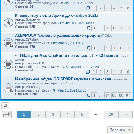
Последний ответ plush_88 «
Сб Июн 12, 2021 13:59
Ответов:
76
1
2
3
4
5
6
Книжный аутлет. в Архив до октября 2021г
Автор: Вреднуля
Последний ответ Вреднуля «
Вт Июн 08, 2021 14:39
Ответов:
185
1
…
10
11
12
13
АКВАРОСА *солевые ухаживающие средства*
Сбор
Автор: D@shuk
Последний ответ Zevs «
Вт Май 18, 2021 9:36
Ответов:
170
1
…
9
10
11
12
~!!! ВСЁ для МылОваРов и не только... !!!~ СП-мания
тему в
архив
Автор: Наталья1307
Последний ответ Наталья1307 «
Вс Май 16, 2021 21:55
Ответов:
84
1
2
3
4
5
6
Мембранная обувь GRISP0RT мужская и женская
заказы не
принимаю, актуальный пристрой 1 пост
Автор: Viktorika:)
Последний ответ Zevs «
Чт Май 13, 2021 12:05
Ответов:
1290
1
…
84
85
86
87
…
1
2
3
4
5
26
>
Перейти