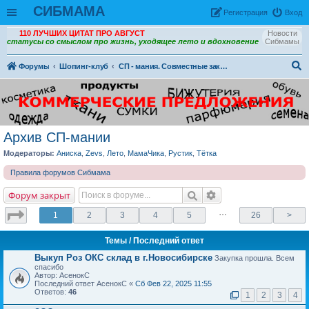
СИБМАМА
Рeгиcтpaция
Вход
110 ЛУЧШИХ ЦИТАТ ПРО АВГУСТ
Новости
статусы со смыслом про жизнь, уходящее лето и вдохновение
Сибмамы
Форумы
Шопинг-клуб
СП - мания. Совместные закупки без оргпроцента. Новосибирск
ои
ск
Архив СП-мании
Модераторы:
Аниска
,
Zevs
,
Лето
,
МамаЧика
,
Рустик
,
Тётка
Правила форумов Сибмама
Форум закрыт
…
1
2
3
4
5
26
>
Темы
/ Последний ответ
Выкуп Роз ОКС склад в г.Новосибирске
Закупка прошла. Всем
спасибо
Автор: АсенокС
Последний ответ АсенокС «
Сб Фев 22, 2025 11:55
Ответов:
46
1
2
3
4