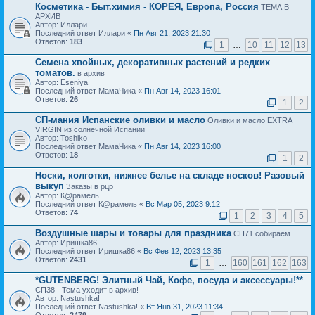
Косметика - Быт.химия - КОРЕЯ, Европа, Россия
ТЕМА В
АРХИВ
Автор: Иллари
Последний ответ Иллари «
Пн Авг 21, 2023 21:30
Ответов:
183
1
…
10
11
12
13
Семена хвойных, декоративных растений и редких
томатов.
в архив
Автор: Eseniya
Последний ответ МамаЧика «
Пн Авг 14, 2023 16:01
Ответов:
26
1
2
СП-мания Испанские оливки и масло
Оливки и масло EXTRA
VIRGIN из солнечной Испании
Автор: Toshiko
Последний ответ МамаЧика «
Пн Авг 14, 2023 16:00
Ответов:
18
1
2
Носки, колготки, нижнее белье на складе носков! Разовый
выкуп
Заказы в рцр
Автор: К@рамель
Последний ответ К@рамель «
Вс Мар 05, 2023 9:12
Ответов:
74
1
2
3
4
5
Воздушные шары и товары для праздника
СП71 собираем
Автор: Иришка86
Последний ответ Иришка86 «
Вс Фев 12, 2023 13:35
Ответов:
2431
1
…
160
161
162
163
*GUTENBERG! Элитный Чай, Кофе, посуда и аксессуары!**
СП38 - Тема уходит в архив!
Автор: Nastushka!
Последний ответ Nastushka! «
Вт Янв 31, 2023 11:34