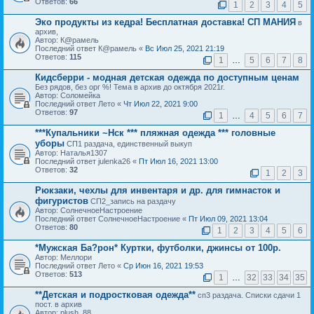
Ответов:
66
1
2
3
4
5
Эко продукты из кедра! Бесплатная доставка! СП МАНИЯ
в
архив,
Автор: К@рамель
Последний ответ К@рамель «
Вс Июл 25, 2021 21:19
Ответов:
115
1
…
5
6
7
8
Кидсберри - модная детская одежда по доступным ценам
Без рядов, без орг %! Тема в архив до октября 2021г.
Автор: Соломейка
Последний ответ Лето «
Чт Июл 22, 2021 9:00
Ответов:
97
1
…
4
5
6
7
***Купальники ~Нск *** пляжная одежда *** головные
уборы
СП1 раздача, единственный выкуп
Автор: Наталья1307
Последний ответ julenka26 «
Пт Июл 16, 2021 13:00
Ответов:
32
1
2
3
Рюкзаки, чехлы для инвентаря и др. для гимнасток и
фигуристов
СП2_запись на раздачу
Автор: СолнечноеНастроение
Последний ответ СолнечноеНастроение «
Пт Июл 09, 2021 13:04
Ответов:
80
1
2
3
4
5
6
*Мужская Ба?рон* Куртки, футболки, джинсы от 100р.
Автор: Меллори
Последний ответ Лето «
Ср Июн 16, 2021 19:53
Ответов:
513
1
…
32
33
34
35
**Детская и подростковая одежда**
сп3 раздача. Списки сдачи 1
пост. в архив
Автор: plush_88