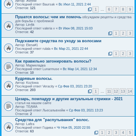
Автор: Женни
Последний ответ Baursak «
Вс Июл 11, 2021 2:44
Ответов:
121
1
…
6
7
8
9
Пушатся волосы: чем им помочь
обсуждаем рецепты и средства
для борьбы с проблемой
Автор: Lin4ik
Последний ответ valeria v «
Вт Июн 08, 2021 15:03
Ответов:
42
1
2
3
Подскажите средства по уходу за волосами
Автор: Elena#1
Последний ответ rulala «
Вс Мар 21, 2021 22:44
Ответов:
37
1
2
3
Как правильно затонировать волосы?
Автор: Мармеладка
Последний ответ Lunarmuse «
Вс Мар 14, 2021 12:34
Ответов:
10
Кудрявые волосы.
Автор: Kozlowa
Последний ответ Veracity «
Ср Фев 03, 2021 23:20
Ответов:
203
1
…
11
12
13
14
Цезарь, помпадур и другие актуальные стрижки - 2021
статья на нашем сайте
Автор: ТЕАМА
Последний ответ Льесальвхейм «
Ср Фев 03, 2021 13:23
Ответов:
2
Средства для "распутывания" волос.
Автор: Lafira
Последний ответ Годива «
Чт Ноя 05, 2020 22:55
Ответов:
63
1
2
3
4
5