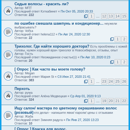
Седые волосы - красить ли?
Автор: МПТ
Последний ответ Кэткабинет «
Пн Окт 05, 2020 20:33
Ответов:
222
1
…
12
13
14
15
по ошибке смешала шампунь и кондиционер...
неужели
выбрасывать?
Автор: Vol'ka
Последний ответ helena112 «
Пн Авг 24, 2020 12:30
Ответов:
22
1
2
Трихолог. Где найти хорошего доктора?
Есть прооблемы с кожей
головы, нужен хороший врач трихолог в Новосибирске, отзывы, опыт
Автор: Гость
Последний ответ Неожиданное счастье))) «
Пн Авг 10, 2020 0:23
Ответов:
20
1
2
[ Опрос ]
Как часто вы моете голову?
Автор: Megan
Последний ответ Мария St «
Сб Июн 27, 2020 21:41
Ответов:
383
1
…
23
24
25
26
Перхоть
Автор: рума
Последний ответ Алёна Медвецкая «
Ср Апр 01, 2020 9:13
Ответов:
324
1
…
19
20
21
22
Ищу салон/ мастера по цветному окрашиванию волос
(розовый)
кто делал - напишите явки/ пароли/ цены с отзывами
Автор: Жаба
Последний ответ Зимняя радуга «
Пн Янв 27, 2020 13:23
Ответов:
10
[ Опрос ]
Краска для волос.