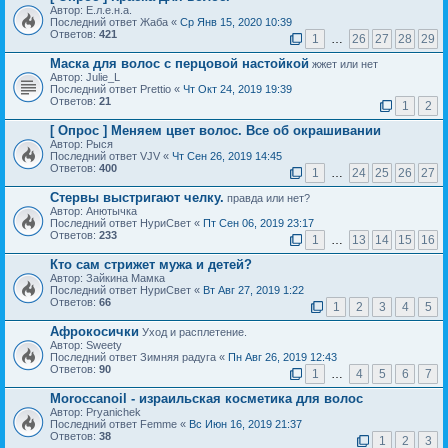
Автор: Е.л.е.н.а.
Последний ответ Жаба «
Ср Янв 15, 2020 10:39
Ответов:
421
1
…
26
27
28
29
Маска для волос с перцовой настойкой
жжет или нет
Автор: Julie_L
Последний ответ Prettio «
Чт Окт 24, 2019 19:39
Ответов:
21
1
2
[ Опрос ]
Меняем цвет волос. Все об окрашивании
Автор: Рыся
Последний ответ VJV «
Чт Сен 26, 2019 14:45
Ответов:
400
1
…
24
25
26
27
Стервы выстригают челку.
правда или нет?
Автор: Анютычка
Последний ответ НуриСвет «
Пт Сен 06, 2019 23:17
Ответов:
233
1
…
13
14
15
16
Кто сам стрижет мужа и детей?
Автор: Зайкина Мамка
Последний ответ НуриСвет «
Вт Авг 27, 2019 1:22
Ответов:
66
1
2
3
4
5
Афрокосички
Уход и расплетение.
Автор: Sweety
Последний ответ Зимняя радуга «
Пн Авг 26, 2019 12:43
Ответов:
90
1
…
4
5
6
7
Moroccanoil - израильская косметика для волос
Автор: Pryanichek
Последний ответ Femme «
Вс Июн 16, 2019 21:37
Ответов:
38
1
2
3