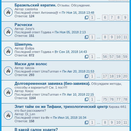
Бразильский кератин.
Отзывы. Обсуждение.
Автор: castorka
Последний ответ Антонина@ «
Пт Ноя 16, 2018 13:48
Ответов:
124
1
…
6
7
8
9
Расчески
Автор: Jone's
Последний ответ Годива «
Пн Ноя 05, 2018 2:13
Ответов:
151
1
…
8
9
10
11
Шампунь
Автор: Вэйра
Последний ответ Годива «
Вт Сен 18, 2018 14:43
Ответов:
872
1
…
56
57
58
59
Маски для волос
Автор: taissia
Последний ответ UmaTurman «
Пн Авг 20, 2018 21:53
Ответов:
293
1
…
17
18
19
20
Долговременная завивка (био-завивка).
Обсуждаем методы,
способы и варианты!!! См. 1 пост!!!
Автор: Кокос
Последний ответ UmaTurman «
Пт Авг 10, 2018 22:15
Ответов:
1164
1
…
75
76
77
78
Элит тайм он же Тифани, трихологический центр
Кирова 44\1
кто был расскажите?
Автор: Di_Len
Последний ответ ira-life «
Пн Июл 16, 2018 16:34
Ответов:
158
1
…
8
9
10
11
В какой салон ходите?