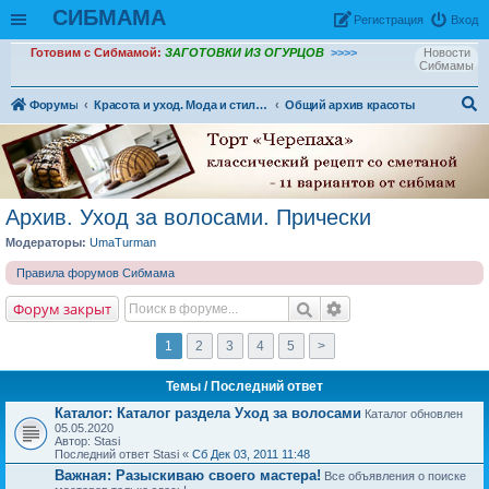
СИБМАМА
Рeгиcтpaция
Вход
Готовим с Сибмамой:
ЗАГОТОВКИ ИЗ ОГУРЦОВ
>>>>
Новости
Сибмамы
Форумы
Красота и уход. Мода и стиль. Здоровье
Общий архив красоты
ои
ск
Архив. Уход за волосами. Прически
Модераторы:
UmaTurman
Правила форумов Сибмама
Форум закрыт
1
2
3
4
5
>
Темы
/ Последний ответ
Каталог: Каталог раздела Уход за волосами
Каталог обновлен
05.05.2020
Автор: Stasi
Последний ответ Stasi «
Сб Дек 03, 2011 11:48
Важная:
Разыскиваю своего мастера!
Все объявления о поиске