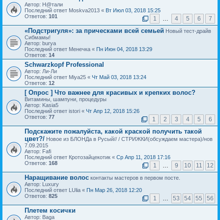
Автор: Н@тали
Последний ответ Moskva2013 «
Вт Июл 03, 2018 15:25
Ответов:
101
1
…
4
5
6
7
«Подстригуля»: за прическами всей семьей
Новый тест-драйв
Сибмамы!
Автор: burya
Последний ответ Менечка «
Пн Июн 04, 2018 13:29
Ответов:
14
Schwarzkopf Professional
Автор: Ли-Ли
Последний ответ Miya25 «
Чт Май 03, 2018 13:24
Ответов:
12
[ Опрос ]
Что важнее для красивых и крепких волос?
Витамины, шампуни, процедуры
Автор: Kasia5
Последний ответ istori «
Чт Апр 12, 2018 15:26
Ответов:
77
1
2
3
4
5
6
Подскажите пожалуйста, какой краской получить такой
цвет?/
Новое из БЛОНДа в Русый// / СТРИЖКИ(обсуждаем мастера)/нов
7.09.2015
Автор: Fafi
Последний ответ Кротозайцекотик «
Ср Апр 11, 2018 17:16
Ответов:
168
1
…
9
10
11
12
Наращивание волос
контакты мастеров в первом посте.
Автор: Luxury
Последний ответ LUlia «
Пн Мар 26, 2018 12:20
Ответов:
825
1
…
53
54
55
56
Плетем косички
Автор: Baga