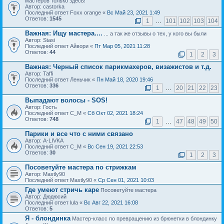
мастеров только здесь!
Автор: castorka
Последний ответ Foxx orange «
Вс Май 23, 2021 1:49
Ответов:
1545
1
…
101
102
103
104
Важная:
Ищу мастера....
... а так же отзывы о тех, у кого вы были
Автор: Stasi
Последний ответ Айвори «
Пт Мар 05, 2021 11:28
Ответов:
44
1
2
3
Важная:
Черный список парикмахеров, визажистов и т.д.
Автор: Taffi
Последний ответ Леньчик «
Пн Май 18, 2020 19:46
Ответов:
336
1
…
20
21
22
23
Выпадают волосы - SOS!
Автор: Гость
Последний ответ С_М «
Сб Окт 02, 2021 18:24
Ответов:
748
1
…
47
48
49
50
Парики и все что с ними связано
Автор: A-LIVKA
Последний ответ С_М «
Вс Сен 19, 2021 22:53
Ответов:
30
1
2
3
Посоветуйте мастера по стрижкам
Автор: Mastly90
Последний ответ Mastly90 «
Ср Сен 01, 2021 10:03
Где умеют стричь каре
Посоветуйте мастера
Автор: Дюдюсий
Последний ответ lula «
Вс Авг 22, 2021 16:08
Ответов:
5
Я - блондинка
Мастер-класс по превращению из брюнетки в блондинку