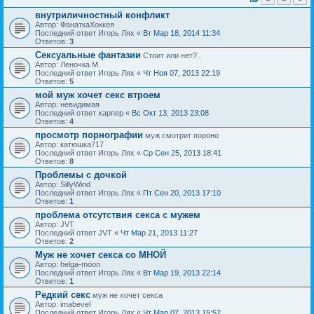
внутриличностный конфликт
Автор: ФанаткаХоккея
Последний ответ Игорь Лях «
Вт Мар 18, 2014 11:34
Ответов:
3
Сексуальные фантазии
Стоит или нет?..
Автор: Леночка М.
Последний ответ Игорь Лях «
Чт Ноя 07, 2013 22:19
Ответов:
5
мой муж хочет секс втроем
Автор: невидимая
Последний ответ харпер «
Вс Окт 13, 2013 23:08
Ответов:
4
просмотр порнографии
муж смотрит пороно
Автор: катюшка717
Последний ответ Игорь Лях «
Ср Сен 25, 2013 18:41
Ответов:
8
Проблемы с дочкой
Автор: SillyWind
Последний ответ Игорь Лях «
Пт Сен 20, 2013 17:10
Ответов:
1
проблема отсутствия секса с мужем
Автор: JVT
Последний ответ JVT «
Чт Мар 21, 2013 11:27
Ответов:
2
Муж не хочет секса со МНОЙ
Автор: helga-moon
Последний ответ Игорь Лях «
Вт Мар 19, 2013 22:14
Ответов:
1
Редкий секс
муж не хочет секса
Автор: imabevel
Последний ответ Игорь Лях «
Чт Мар 07, 2013 15:52