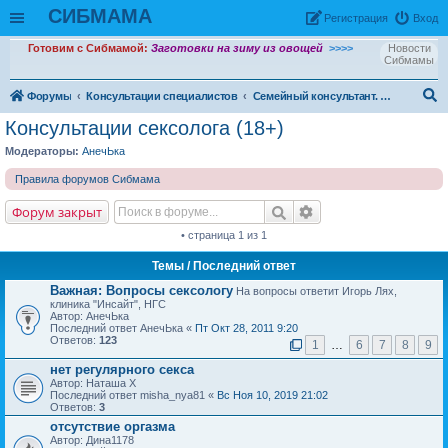
СИБМАМА
Рeгиcтpaция
Вход
Готовим с Сибмамой:
Заготовки на зиму из овощей
>>>>
Новости
Сибмамы
Форумы
Консультации специалистов
Семейный консультант. Психолог Анна Бердникова
ои
Консультации сексолога (18+)
ск
Модераторы:
АнечЬка
Правила форумов Сибмама
Форум закрыт
• страница 1 из 1
Темы
/ Последний ответ
Важная:
Вопросы сексологу
На вопросы ответит Игорь Лях,
клиника "Инсайт", НГС
Автор: АнечЬка
Последний ответ АнечЬка «
Пт Окт 28, 2011 9:20
Ответов:
123
1
…
6
7
8
9
нет регулярного секса
Автор: Наташа X
Последний ответ misha_nya81 «
Вс Ноя 10, 2019 21:02
Ответов:
3
отсутствие оргазма
Автор: Дина1178