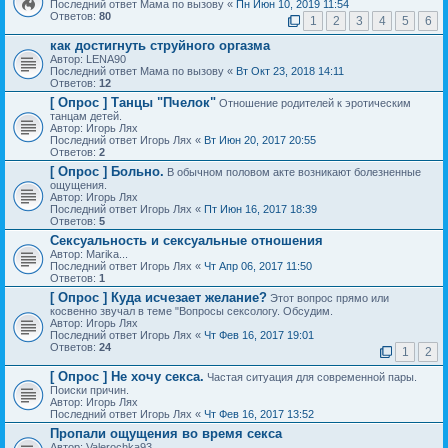
Последний ответ Мама по вызову «
Пн Июн 10, 2019 11:54
Ответов:
80
1
2
3
4
5
6
как достигнуть струйного оргазма
Автор: LENA90
Последний ответ Мама по вызову «
Вт Окт 23, 2018 14:11
Ответов:
12
[ Опрос ]
Танцы "Пчелок"
Отношение родителей к эротическим
танцам детей.
Автор: Игорь Лях
Последний ответ Игорь Лях «
Вт Июн 20, 2017 20:55
Ответов:
2
[ Опрос ]
Больно.
В обычном половом акте возникают болезненные
ощущения.
Автор: Игорь Лях
Последний ответ Игорь Лях «
Пт Июн 16, 2017 18:39
Ответов:
5
Сексуальность и сексуальные отношения
Автор: Marika...
Последний ответ Игорь Лях «
Чт Апр 06, 2017 11:50
Ответов:
1
[ Опрос ]
Куда исчезает желание?
Этот вопрос прямо или
косвенно звучал в теме "Вопросы сексологу. Обсудим.
Автор: Игорь Лях
Последний ответ Игорь Лях «
Чт Фев 16, 2017 19:01
Ответов:
24
1
2
[ Опрос ]
Не хочу секса.
Частая ситуация для современной пары.
Поиски причин.
Автор: Игорь Лях
Последний ответ Игорь Лях «
Чт Фев 16, 2017 13:52
Пропали ощущения во время секса
Автор: Valerochka93