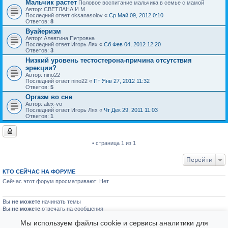
Мальчик растет
Половое воспитание мальчика в семье с мамой
Автор: СВЕТЛАНА И М
Последний ответ oksanasolov «
Ср Май 09, 2012 0:10
Ответов:
8
Вуайеризм
Автор: Алевтина Петровна
Последний ответ Игорь Лях «
Сб Фев 04, 2012 12:20
Ответов:
3
Низкий уровень тестостерона-причина отсутствия
эрекции?
Автор: nino22
Последний ответ nino22 «
Пт Янв 27, 2012 11:32
Ответов:
5
Оргазм во сне
Автор: alex-vo
Последний ответ Игорь Лях «
Чт Дек 29, 2011 11:03
Ответов:
1
• страница 1 из 1
Перейти
КТО СЕЙЧАС НА ФОРУМЕ
Сейчас этот форум просматривают: Нет
Вы
не можете
начинать темы
Вы
не можете
отвечать на сообщения
Вы
не можете
редактировать свои сообщения
Мы используем файлы cookie и сервисы аналитики для
Вы
не можете
удалять свои сообщения