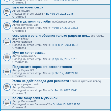
Ответов:
1
муж не хочет секса
Автор: elia256
Последний ответ elia256 «
Вс Фев 24, 2013 21:45
Ответов:
4
Мой муж меня не любит
проблема в сексе
Автор: nevestka_vas
Последний ответ Игорь Лях «
Чт Янв 17, 2013 16:23
Ответов:
4
есть муж и есть любовник-только радости нет...
всё плачу,
плачу, плачу...
Автор: Фатиния
Последний ответ Игорь Лях «
Пн Янв 14, 2013 15:18
Ответов:
3
Муж не хочет секса
...
Автор: Малышка77
Последний ответ Игорь Лях «
Ср Дек 05, 2012 12:51
Ответов:
14
Подскажите хорошего сексопотолога
Автор: Вадим123
Последний ответ Игорь Лях «
Ср Окт 17, 2012 21:00
Ответов:
5
Жена не даёт повода для ревности
а значит даёт мне повод
скучать рядом с ней
Автор: Papadimas
Последний ответ Игорь Лях «
Вс Авг 19, 2012 23:46
Ответов:
3
во сне вижу себя мужчиной
Автор: Василина82
Последний ответ Василина82 «
Вт Май 15, 2012 11:50
Ответов:
8