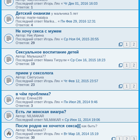
Последний ответ Игорь Лях «
Чт Дек 01, 2016 16:03
Ответов:
1
Детский онанизм
у мальчика 5 лет
Автор: marte-natalya
Последний ответ Marika... «
Пн Фев 29, 2016 12:31
Ответов:
4
Не хочу секса с мужем
Автор: Ник Ирина
Последний ответ Игорь Лях «
Ср Ноя 04, 2015 20:55
Ответов:
29
1
2
Сексуальное воспитание детей
Автор: Малышка77
Последний ответ Мама Тигрули «
Ср Сен 16, 2015 18:23
Ответов:
19
1
2
прием у сексолога
Автор: Светуська
Последний ответ Игорь Лях «
Чт Фев 12, 2015 23:57
Ответов:
23
1
2
в чём проблема?
Автор: Елена199
Последний ответ Игорь Лях «
Пн Июл 28, 2014 9:46
Ответов:
3
Есть ли женская виагра?
Автор: NILMAKAR
Последний ответ NILMAKAR «
Ср Июн 11, 2014 19:06
После родов не хочется секса(((
как быть?
Автор: Малышка77
Последний ответ Игорь Лях «
Вт Мар 18, 2014 15:19
Ответов:
30
1
2
3